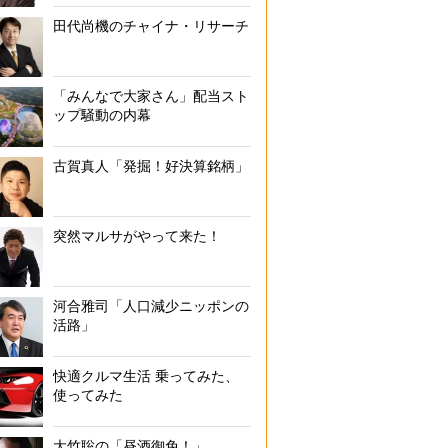
田代尚機のチャイナ・リサーチ
「みんなで大家さん」配当スト
ップ騒動の内幕
古賀真人「発掘！好決算銘柄」
突然マルサがやって来た！
河合雅司「人口減少ニッポンの
活路」
快適クルマ生活 乗ってみた、
使ってみた
大竹聡の「昼酒御免！」