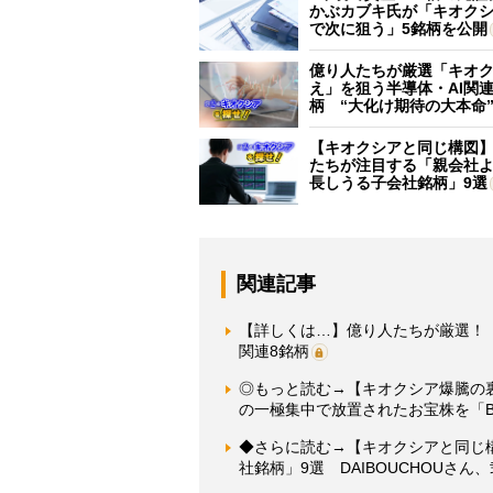
かぶカブキ氏が「キオク
で次に狙う」5銘柄を公開
億り人たちが厳選「キオ
え」を狙う半導体・AI関連
柄 “大化け期待の大本命
【キオクシアと同じ構図
たちが注目する「親会社
長しうる子会社銘柄」9選
関連記事
【詳しくは…】億り人たちが厳選！「
関連8銘柄
◎もっと読む→【キオクシア爆騰の裏
の一極集中で放置されたお宝株を「
◆さらに読む→【キオクシアと同じ
社銘柄」9選 DAIBOUCHOUさ