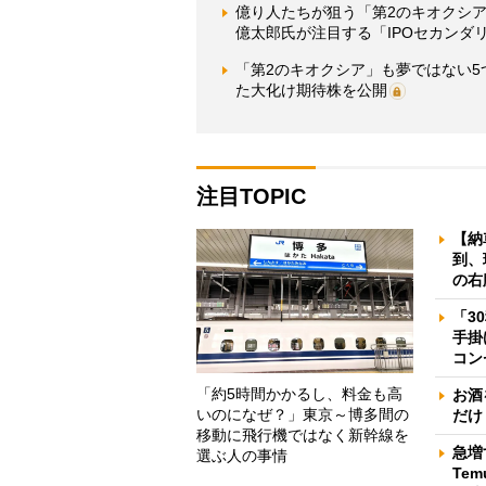
億り人たちが狙う「第2のキオクシア
億太郎氏が注目する「IPOセカンダ
「第2のキオクシア」も夢ではない5
た大化け期待株を公開
注目TOPIC
【納
到、
の右
「3
手掛
コン
「約5時間かかるし、料金も高
お酒
いのになぜ？」東京～博多間の
だけ
移動に飛行機ではなく新幹線を
急増
選ぶ人の事情
Te