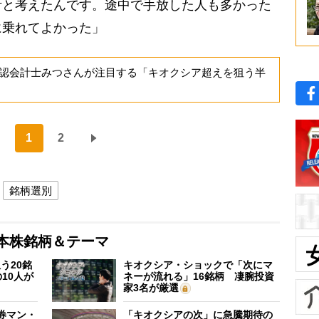
断と考えたんです。途中で手放した人も多かった
に乗れてよかった」
認会計士みつさんが注目する「キオクシア超えを狙う半
1
2
銘柄選別
本株銘柄＆テーマ
う20銘
キオクシア・ショックで「次にマ
10人が
ネーが流れる」16銘柄 凄腕投資
家3名が厳選
証券マン・
「キオクシアの次」に急騰期待の