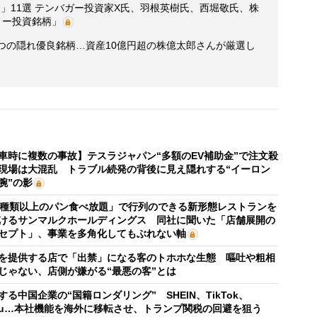
」11選 テンバガー投資家X氏、羽根英樹氏、西堀敬氏、株
リー投資銘柄」
つの隠れ優良銘柄…資産10億円超の株億太郎さんが厳選し
車時に複数の事故】テスラジャパン“多額のEV補助金”で注文殺
現場は大混乱 トラブル続発の背後に見え隠れする“イーロン
腕”の影
0種類以上のパン食べ放題」で行列のできる新形態レストランを
けるサンマルクホールディングス 同社に聞いた「店舗展開の
セプト」、事業を多角化してもぶれない軸
を提供する店で「出禁」になる客のトホホな生態 嘔吐や粗相
じゃない、店側が嫌がる“最悪の客”とは
する中国企業の“国籍ロンダリング” SHEIN、TikTok、
mu…本社機能を海外に移転させ、トランプ関税の回避を狙う