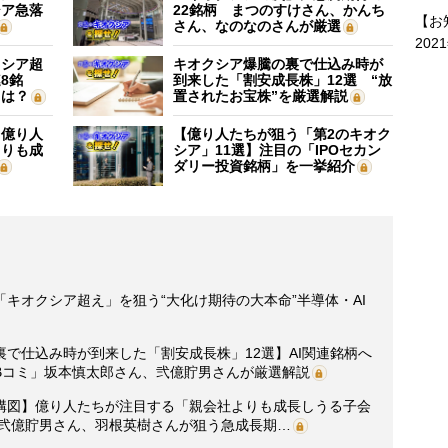
シア急落
22銘柄 まつのすけさん、かんち
【お
さん、なのなのさんが厳選
202
クシア超
キオクシア爆騰の裏で仕込み時が
8銘
到来した「割安成長株」12選 “放
”は？
置されたお宝株”を厳選解説
】億り人
【億り人たちが狙う「第2のキオク
よりも成
シア」11選】注目の「IPOセカン
ダリー投資銘柄」を一挙紹介
キオクシア超え」を狙う“大化け期待の大本命”半導体・AI
で仕込み時が到来した「割安成長株」12選】AI関連銘柄へ
Bコミ」坂本慎太郎さん、弐億貯男さんが厳選解説
構図】億り人たちが注目する「親会社よりも成長しうる子会
ん、弐億貯男さん、羽根英樹さんが狙う急成長期…