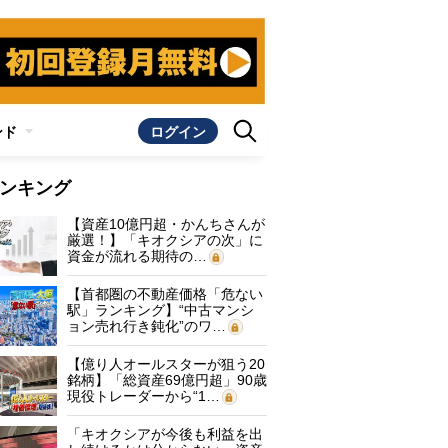
ンド
ログイン
ンキング
【資産10億円超・かんちさんが
厳選！】「キオクシアの次」に
資金が流れる期待の…
【首都圏の不動産価格「危ない
駅」ランキング】“中古マンシ
ョン売れ行き鈍化”のワ…
【億り人オールスターが狙う20
銘柄】「総資産69億円超」90歳
現役トレーダーから“1…
「キオクシアが今後も利益を出