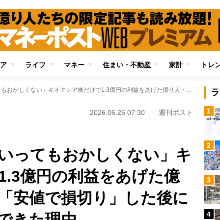
ア
ライフ
マネー
住まい・不動産
家計
トレ
「株価20万円までいってもおかしくない」キオクシア株だけで1.3億円の利益をあげた億り人・みつさんが「安値で損切り」した後に「すぐ買い直し」できた理由
ラ
1
2026.06.26 07:30
週刊ポスト
2
でいってもおかしくない」キ
1.3億円の利益をあげた億
3
「安値で損切り」した後に
4
できた理由