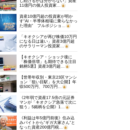
し続けるかは分からない」資産
11億円の個人投資家…
資産10億円超の投資家が明か
す“AI・半導体相場に乗らなかっ
た理由” フルポジショ…
「キオクシアが再び株価10万円
になる日は遠い」資産3億円超
のサラリーマン投資家…
【キオクシア・ショック後に
「株価倍増」も期待できる注目
銘柄5選】資産3億円超…
【世帯年収別・東京23区マンシ
ョン「狙い目駅」を大公開】年
収500万円、700万円…
《2年弱で資産17.5倍の元証券
マンが「キオクシア急落で次に
狙う」5銘柄を公開》1…
《利益は年5億円前後》住み込
みバイトから“ギガ大家さん”と
なった資産200億円税…