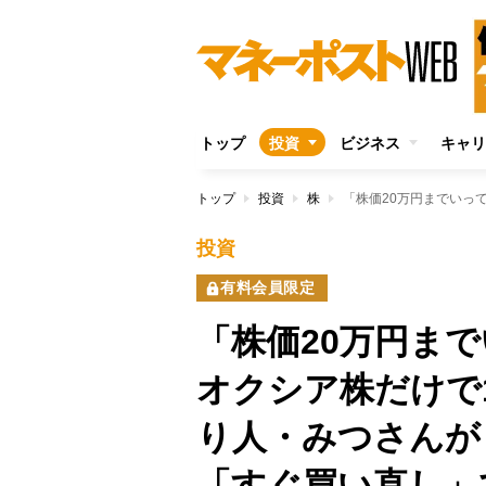
トップ
投資
ビジネス
キャリ
トップ
投資
株
投資
有料会員限定
「株価20万円ま
オクシア株だけで
り人・みつさんが
「すぐ買い直し」