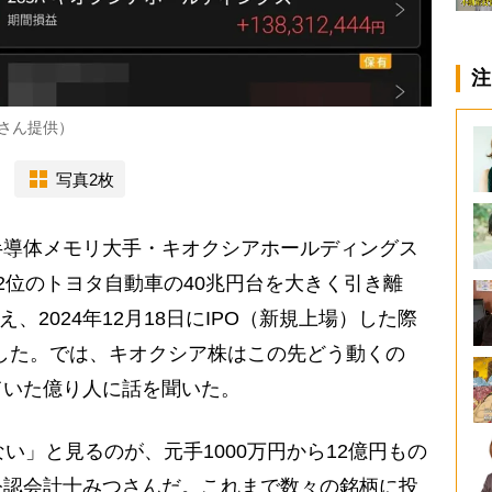
注
つさん提供）
写真2枚
導体メモリ大手・キオクシアホールディングス
2位のトヨタ自動車の40兆円台を大きく引き離
え、2024年12月18日にIPO（新規上場）した際
に達した。では、キオクシア株はこの先どう動くの
ていた億り人に話を聞いた。
い」と見るのが、元手1000万円から12億円もの
公認会計士みつさんだ。これまで数々の銘柄に投