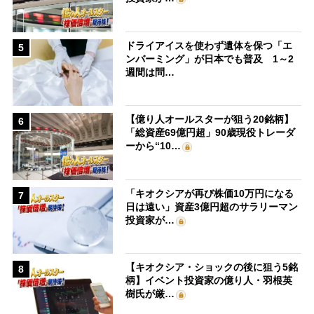
ドライアイスを使わず遺体を保つ「エ
5
ンバーミング」が日本でも普及 1～2
週間は問…
【億り人オールスターが狙う20銘柄】
6
「総資産69億円超」90歳現役トレーダ
ーから“10…
「キオクシアが再び株価10万円になる
7
日は遠い」資産3億円超のサラリーマン
投資家が…
【キオクシア・ショックの後に狙う5銘
8
柄】イベント投資家の億り人・羽根英
樹氏が厳…