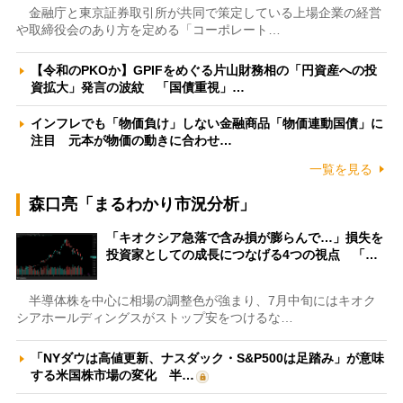
金融庁と東京証券取引所が共同で策定している上場企業の経営
や取締役会のあり方を定める「コーポレート…
【令和のPKOか】GPIFをめぐる片山財務相の「円資産への投
資拡大」発言の波紋 「国債重視」…
インフレでも「物価負け」しない金融商品「物価連動国債」に
注目 元本が物価の動きに合わせ…
一覧を見る
森口亮「まるわかり市況分析」
「キオクシア急落で含み損が膨らんで…」損失を
投資家としての成長につなげる4つの視点 「…
半導体株を中心に相場の調整色が強まり、7月中旬にはキオク
シアホールディングスがストップ安をつけるな…
「NYダウは高値更新、ナスダック・S&P500は足踏み」が意味
する米国株市場の変化 半…