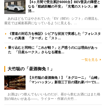
【4ヶ月間で受注累計6000台】BEV普及の障壁と
なる「航続距離の不安」「充電のストレス」解
消…
あれほどもてはやされていた「EV（BEV）シフト」の潮流も、
最近では減速基調になっているように見える。…
《雪道の対応力を検証》シビアな状況で実感した「フォレスタ
ー」の真価 「ターボ」と「スト…
乗り込むと同時に「これが軽？」と戸惑うのには理由があっ
た 「日産ルークス」さらなる躍進…
一覧を見る
大竹聡の「昼酒御免！」
【大竹聡の昼酒御免！】「ネグローニ」「山崎」
「マンハッタン」新宿三丁目の隠れ家バーで1…
お酒はいつ飲んでもいいものだが、昼から飲むお酒にはまた格
別の味わいがある――。ライター・作家の大竹…