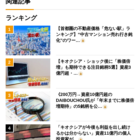
関連記事
ランキング
【首都圏の不動産価格「危ない駅」ラ
1
ンキング】“中古マンション売れ行き鈍
化”のワー…
【キオクシア・ショック後に「株価倍
2
増」も期待できる注目銘柄5選】資産3
億円超・…
《200万円→資産10億円超の
3
DAIBOUCHOU氏が「年末までに株価倍
増期待」の5銘柄を公…
「キオクシアが今後も利益を出し続け
4
るかは分からない」資産11億円の個人
投資家が…