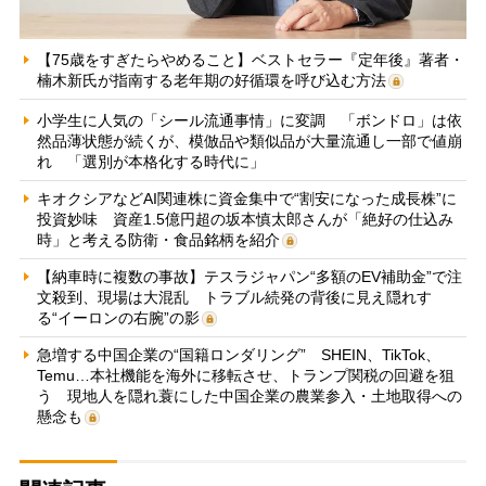
【75歳をすぎたらやめること】ベストセラー『定年後』著者・
楠木新氏が指南する老年期の好循環を呼び込む方法
小学生に人気の「シール流通事情」に変調 「ボンドロ」は依
然品薄状態が続くが、模倣品や類似品が大量流通し一部で値崩
れ 「選別が本格化する時代に」
キオクシアなどAI関連株に資金集中で“割安になった成長株”に
投資妙味 資産1.5億円超の坂本慎太郎さんが「絶好の仕込み
時」と考える防衛・食品銘柄を紹介
【納車時に複数の事故】テスラジャパン“多額のEV補助金”で注
文殺到、現場は大混乱 トラブル続発の背後に見え隠れす
る“イーロンの右腕”の影
急増する中国企業の“国籍ロンダリング” SHEIN、TikTok、
Temu…本社機能を海外に移転させ、トランプ関税の回避を狙
う 現地人を隠れ蓑にした中国企業の農業参入・土地取得への
懸念も