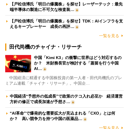
【戸松信博氏「明日の爆騰株」を探せ】レーザーテック：最先
端半導体の製造に不可欠な検査装…
【戸松信博氏「明日の爆騰株」を探せ】TDK：AIインフラを支
えるキープレーヤー 成長の再評…
一覧を見る
田代尚機のチャイナ・リサーチ
中国「Kimi K3」の衝撃に世界はどう対応するの
か？ 米財務長官が検討する「蒸留を行う中国
AI…
中国経済に精通する中国株投資の第一人者・田代尚機氏のプレ
ミアム連載「チャイナ・リサーチ」。中国企…
中国経済“予想外の低成長”で政策のテコ入れ必至か 経済運営
方針の修正で成長加速が予想さ…
“AI革命”で爆発的な需要拡大が見込まれる「CXO」とは何
か？ 高い競争力を持つ中国の医薬品…
一覧を見る