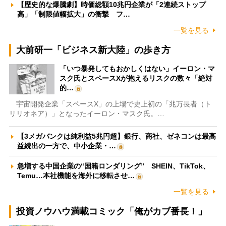
【歴史的な爆騰劇】時価総額10兆円企業が「2連続ストップ
高」「制限値幅拡大」の衝撃 フ…
一覧を見る
大前研一「ビジネス新大陸」の歩き方
「いつ暴発してもおかしくはない」イーロン・マ
スク氏とスペースXが抱えるリスクの数々「絶対
的…
宇宙開発企業「スペースX」の上場で史上初の「兆万長者（ト
リリオネア）」となったイーロン・マスク氏。…
【3メガバンクは純利益5兆円超】銀行、商社、ゼネコンは最高
益続出の一方で、中小企業・…
急増する中国企業の“国籍ロンダリング” SHEIN、TikTok、
Temu…本社機能を海外に移転させ…
一覧を見る
投資ノウハウ満載コミック「俺がカブ番長！」