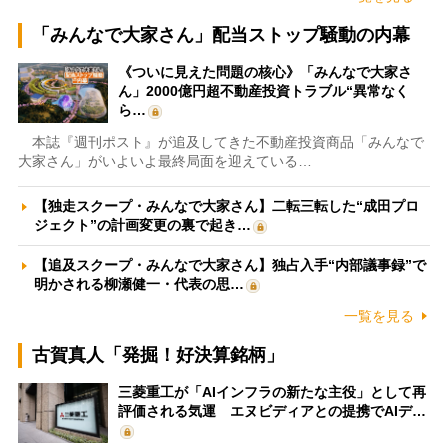
「みんなで大家さん」配当ストップ騒動の内幕
《ついに見えた問題の核心》「みんなで大家さ
ん」2000億円超不動産投資トラブル“異常なく
ら…
本誌『週刊ポスト』が追及してきた不動産投資商品「みんなで
大家さん」がいよいよ最終局面を迎えている…
【独走スクープ・みんなで大家さん】二転三転した“成田プロ
ジェクト”の計画変更の裏で起き…
【追及スクープ・みんなで大家さん】独占入手“内部議事録”で
明かされる柳瀬健一・代表の思…
一覧を見る
古賀真人「発掘！好決算銘柄」
三菱重工が「AIインフラの新たな主役」として再
評価される気運 エヌビディアとの提携でAIデ…