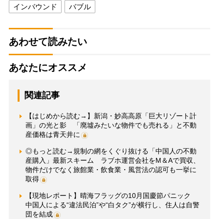
インバウンド
バブル
あわせて読みたい
あなたにオススメ
関連記事
【はじめから読む→】新潟・妙高高原「巨大リゾート計
画」の光と影 「廃墟みたいな物件でも売れる」と不動
産価格は青天井に
◎もっと読む→規制の網をくぐり抜ける「中国人の不動
産購入」最新スキーム ラブホ運営会社をM＆Aで買収、
物件だけでなく旅館業・飲食業・風営法の認可も一挙に
取得
【現地レポート】晴海フラッグの10月国慶節パニック
中国人による“違法民泊”や“白タク”が横行し、住人は自警
団を結成