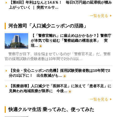
【第8回】年利はなんと14.6％！ 毎日5万円超の延滞税が積み
上がっていく ｜ 突然マルサ…
一覧を見る
河合雅司「人口減少ニッポンの活路」
【「警察官離れ」に歯止めはかかるか？】警察庁
が本気で取り組む「警察組織の構造改革」 実
現…
警察庁が目下、頭を悩ませているのが「警察官不足」だ。警察
官の採用試験の受験者数は10年間で2分の1以…
【安全・安心ニッポンの危機】採用試験受験者数は10年間で2
分の1以下に！ 出生数減がも…
【医療崩壊】人口減少で「医師不足」に加えて「患者不足」に
見舞われ地域医療が限界に 今後…
一覧を見る
快適クルマ生活 乗ってみた、使ってみた