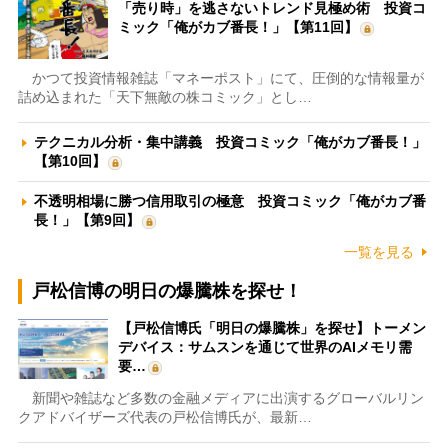
「売り時」を逃さないトレンド見極め術 投資コ
ミック「俺がカブ番長！」【第11回】
かつて投資情報雑誌「マネーポスト」にて、圧倒的な情報量が
詰め込まれた「天下無敵の株コミック」とし…
テクニカル分析・集中講義 投資コミック「俺がカブ番長！」
【第10回】
不透明相場に勝つ信用取引の極意 投資コミック「俺がカブ番
長！」【第9回】
一覧を見る
戸松信博の明日の爆騰株を探せ！
【戸松信博氏「明日の爆騰株」を探せ】トーメン
デバイス：サムスンを通じて世界のAIメモリ需
要…
新聞や雑誌など多数の金融メディアに出演するグローバルリン
クアドバイザーズ代表の戸松信博氏が、最新…