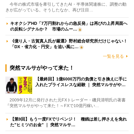
今年の株式市場を牽引してきたAI・半導体関連株に、調整の動
きが広がっている。そうしたなか、再び注目…
キオクシアHD「7万円割れからの急反発」は再びの上昇局面へ
の反転シグナルか？ 市場のムー…
《億り人・古賀真人氏が厳選》野村総合研究所だけじゃない！
「DX・省力化・円安」を追い風に…
一覧を見る
突然マルサがやって来た！
【最終回】1億6000万円の負債と引き換えに手に
入れたプライスレスな経験 ｜ 突然マルサがや…
2009年12月に発行された元FXトレーダー・磯貝清明氏の著書
『突然マルサがやって来た！～FXで10億円稼い…
【第9回】もう一度FXでリベンジ！ 種銭は差し押さえを免れ
た”ヒミツのお金” ｜ 突然マルサ…