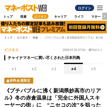
ログイン
トップ
投資
ビジネス
キャリア
ライフ
マネー
トップ
ビジネス
社会
《プチバブルに沸く新潟県妙高市のリアル》冬の赤倉
ビジネス
2026.07.01 07:02
週刊ポスト
チャイナマネーに買い尽くされた日本列島
1
2
3
4
5
＃
＃
＃
＃
＃
有料会員限定
《プチバブルに沸く新潟県妙高市のリア
ル》冬の赤倉温泉は「完全に外国人スキ
ーヤーの街」に “ニセコの次”を狙った