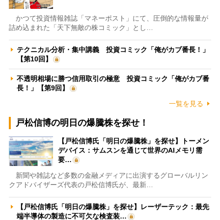
かつて投資情報雑誌「マネーポスト」にて、圧倒的な情報量が
詰め込まれた「天下無敵の株コミック」とし…
テクニカル分析・集中講義 投資コミック「俺がカブ番長！」
【第10回】
不透明相場に勝つ信用取引の極意 投資コミック「俺がカブ番
長！」【第9回】
一覧を見る
戸松信博の明日の爆騰株を探せ！
【戸松信博氏「明日の爆騰株」を探せ】トーメン
デバイス：サムスンを通じて世界のAIメモリ需
要…
新聞や雑誌など多数の金融メディアに出演するグローバルリン
クアドバイザーズ代表の戸松信博氏が、最新…
【戸松信博氏「明日の爆騰株」を探せ】レーザーテック：最先
端半導体の製造に不可欠な検査装…