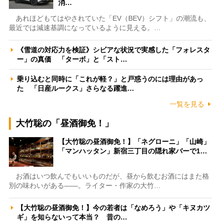
消…
あれほどもてはやされていた「EV（BEV）シフト」の潮流も、
最近では減速基調になっているように見える。…
《雪道の対応力を検証》シビアな状況で実感した「フォレスタ
ー」の真価 「ターボ」と「スト…
乗り込むと同時に「これが軽？」と戸惑うのには理由があっ
た 「日産ルークス」さらなる躍進…
一覧を見る
大竹聡の「昼酒御免！」
【大竹聡の昼酒御免！】「ネグローニ」「山崎」
「マンハッタン」新宿三丁目の隠れ家バーで1…
お酒はいつ飲んでもいいものだが、昼から飲むお酒にはまた格
別の味わいがある――。ライター・作家の大竹…
【大竹聡の昼酒御免！】今の若者は「なめろう」や「キヌカツ
ギ」を知らないって本当？ 昔の…