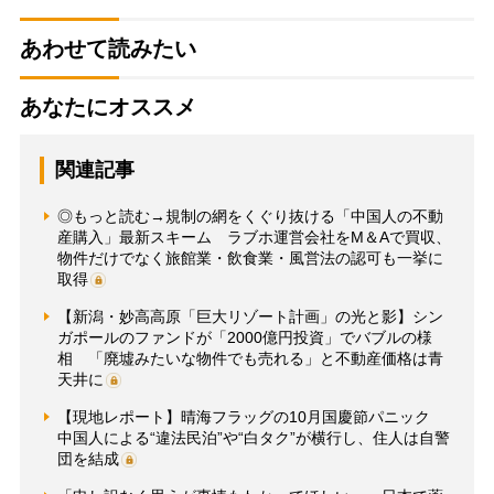
あわせて読みたい
あなたにオススメ
関連記事
◎もっと読む→規制の網をくぐり抜ける「中国人の不動
産購入」最新スキーム ラブホ運営会社をM＆Aで買収、
物件だけでなく旅館業・飲食業・風営法の認可も一挙に
取得
【新潟・妙高高原「巨大リゾート計画」の光と影】シン
ガポールのファンドが「2000億円投資」でバブルの様
相 「廃墟みたいな物件でも売れる」と不動産価格は青
天井に
【現地レポート】晴海フラッグの10月国慶節パニック
中国人による“違法民泊”や“白タク”が横行し、住人は自警
団を結成