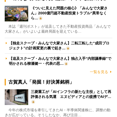
《ついに見えた問題の核心》「みんなで大家さ
ん」2000億円超不動産投資トラブル“異常なく
ら…
本誌『週刊ポスト』が追及してきた不動産投資商品「みんなで
大家さん」がいよいよ最終局面を迎えている…
【独走スクープ・みんなで大家さん】二転三転した“成田プロ
ジェクト”の計画変更の裏で起き…
【追及スクープ・みんなで大家さん】独占入手“内部議事録”で
明かされる柳瀬健一・代表の思…
一覧を見る
古賀真人「発掘！好決算銘柄」
三菱重工が「AIインフラの新たな主役」として再
評価される気運 エヌビディアとの提携でAIデ…
今年の株式市場を牽引してきたAI・半導体関連株に、調整の動
きが広がっている。そうしたなか、再び注目…