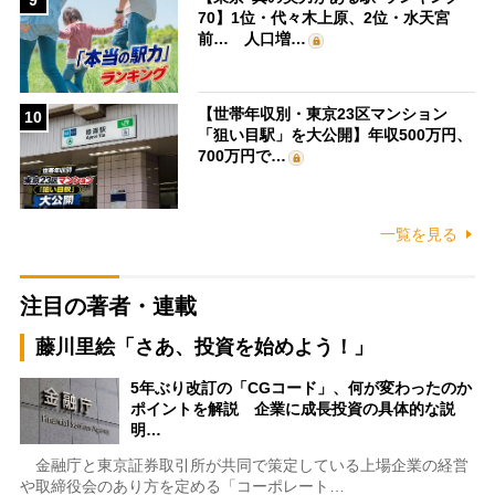
9
70】1位・代々木上原、2位・水天宮
前… 人口増…
【世帯年収別・東京23区マンション
10
「狙い目駅」を大公開】年収500万円、
700万円で…
一覧を見る
注目の著者・連載
藤川里絵「さあ、投資を始めよう！」
5年ぶり改訂の「CGコード」、何が変わったのか
ポイントを解説 企業に成長投資の具体的な説
明…
金融庁と東京証券取引所が共同で策定している上場企業の経営
や取締役会のあり方を定める「コーポレート…