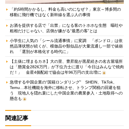
「約5時間かかるし、料金も高いのになぜ？」東京～博多間の
移動に飛行機ではなく新幹線を選ぶ人の事情
お酒を提供する店で「出禁」になる客のトホホな生態 嘔吐や
粗相だけじゃない、店側が嫌がる“最悪の客”とは
小学生に人気の「シール流通事情」に変調 「ボンドロ」は依
然品薄状態が続くが、模倣品や類似品が大量流通し一部で値崩
れ 「選別が本格化する時代に」
【土俵に埋まるカネ】大の里、豊昇龍が黒星続きの名古屋場所
は「懸賞金2826万円」が下位力士に渡り「今日はみんなで焼肉
だ！」 金星4個配給で協会は年96万円の支出増に
急増する中国企業の“国籍ロンダリング” SHEIN、TikTok、
Temu…本社機能を海外に移転させ、トランプ関税の回避を狙
う 現地人を隠れ蓑にした中国企業の農業参入・土地取得への
懸念も
関連記事