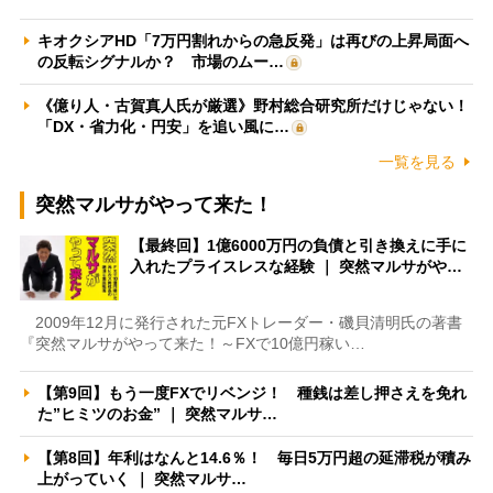
キオクシアHD「7万円割れからの急反発」は再びの上昇局面へ
の反転シグナルか？ 市場のムー…
《億り人・古賀真人氏が厳選》野村総合研究所だけじゃない！
「DX・省力化・円安」を追い風に…
一覧を見る
突然マルサがやって来た！
【最終回】1億6000万円の負債と引き換えに手に
入れたプライスレスな経験 ｜ 突然マルサがや…
2009年12月に発行された元FXトレーダー・磯貝清明氏の著書
『突然マルサがやって来た！～FXで10億円稼い…
【第9回】もう一度FXでリベンジ！ 種銭は差し押さえを免れ
た”ヒミツのお金” ｜ 突然マルサ…
【第8回】年利はなんと14.6％！ 毎日5万円超の延滞税が積み
上がっていく ｜ 突然マルサ…