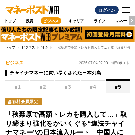
ログイン
トップ
投資
ビジネス
キャリア
ライフ
マネー
トップ
ビジネス
社会
「秋葉原で高額トレカを購入して…」取り締まり強化
ビジネス
2026.07.04 07:00
週刊ポスト
チャイナマネーに買い尽くされた日本列島
1
2
3
4
5
＃
＃
＃
＃
＃
有料会員限定
「秋葉原で高額トレカを購入して…」取
り締まり強化をかいくぐる“違法チャイ
ナマネー”の日本流入ルート 中国人に