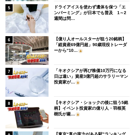
ドライアイスを使わず遺体を保つ「エ
5
ンバーミング」が日本でも普及 1～2
週間は問…
【億り人オールスターが狙う20銘柄】
6
「総資産69億円超」90歳現役トレーダ
ーから“10…
「キオクシアが再び株価10万円になる
7
日は遠い」資産3億円超のサラリーマン
投資家が…
【キオクシア・ショックの後に狙う5銘
8
柄】イベント投資家の億り人・羽根英
樹氏が厳…
【東京“真の実力がある駅”ランキング