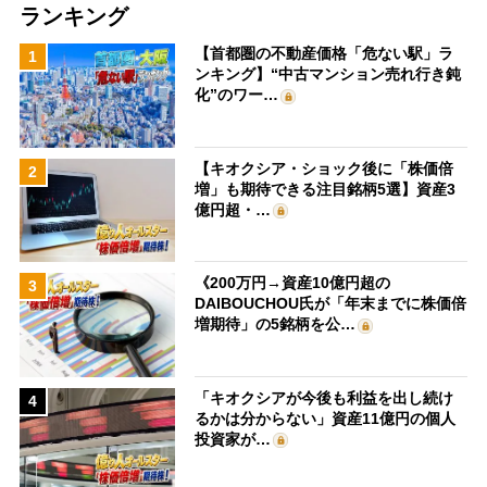
ランキング
【首都圏の不動産価格「危ない駅」ラ
1
ンキング】“中古マンション売れ行き鈍
化”のワー…
【キオクシア・ショック後に「株価倍
2
増」も期待できる注目銘柄5選】資産3
億円超・…
《200万円→資産10億円超の
3
DAIBOUCHOU氏が「年末までに株価倍
増期待」の5銘柄を公…
「キオクシアが今後も利益を出し続け
4
るかは分からない」資産11億円の個人
投資家が…