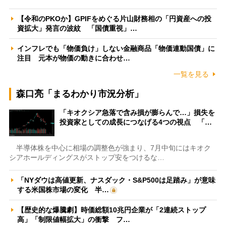
【令和のPKOか】GPIFをめぐる片山財務相の「円資産への投
資拡大」発言の波紋 「国債重視」…
インフレでも「物価負け」しない金融商品「物価連動国債」に
注目 元本が物価の動きに合わせ…
一覧を見る
森口亮「まるわかり市況分析」
「キオクシア急落で含み損が膨らんで…」損失を
投資家としての成長につなげる4つの視点 「…
半導体株を中心に相場の調整色が強まり、7月中旬にはキオク
シアホールディングスがストップ安をつけるな…
「NYダウは高値更新、ナスダック・S&P500は足踏み」が意味
する米国株市場の変化 半…
【歴史的な爆騰劇】時価総額10兆円企業が「2連続ストップ
高」「制限値幅拡大」の衝撃 フ…