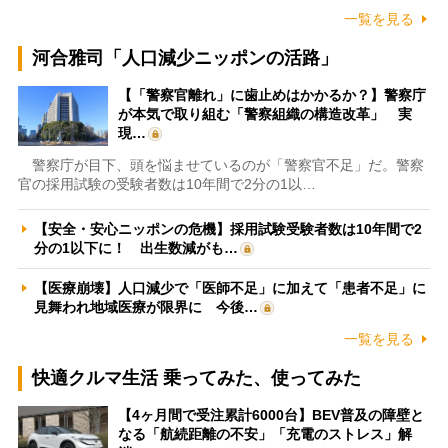
一覧を見る
河合雅司「人口減少ニッポンの活路」
【「警察官離れ」に歯止めはかかるか？】警察庁
が本気で取り組む「警察組織の構造改革」 実
現…
警察庁が目下、頭を悩ませているのが「警察官不足」だ。警察
官の採用試験の受験者数は10年間で2分の1以…
【安全・安心ニッポンの危機】採用試験受験者数は10年間で2
分の1以下に！ 出生数減がも…
【医療崩壊】人口減少で「医師不足」に加えて「患者不足」に
見舞われ地域医療が限界に 今後…
一覧を見る
快適クルマ生活 乗ってみた、使ってみた
【4ヶ月間で受注累計6000台】BEV普及の障壁と
なる「航続距離の不安」「充電のストレス」解