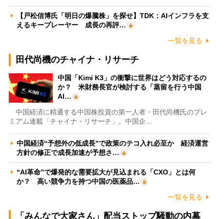
【戸松信博氏「明日の爆騰株」を探せ】TDK：AIインフラを支
えるキープレーヤー 成長の再評…
一覧を見る
田代尚機のチャイナ・リサーチ
中国「Kimi K3」の衝撃に世界はどう対応するの
か？ 米財務長官が検討する「蒸留を行う中国
AI…
中国経済に精通する中国株投資の第一人者・田代尚機氏のプレ
ミアム連載「チャイナ・リサーチ」。中国企…
中国経済“予想外の低成長”で政策のテコ入れ必至か 経済運営
方針の修正で成長加速が予想さ…
“AI革命”で爆発的な需要拡大が見込まれる「CXO」とは何
か？ 高い競争力を持つ中国の医薬品…
一覧を見る
「みんなで大家さん」配当ストップ騒動の内幕