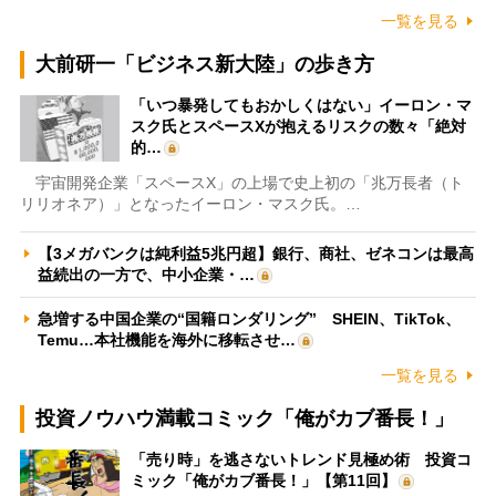
一覧を見る
大前研一「ビジネス新大陸」の歩き方
「いつ暴発してもおかしくはない」イーロン・マ
スク氏とスペースXが抱えるリスクの数々「絶対
的…
宇宙開発企業「スペースX」の上場で史上初の「兆万長者（ト
リリオネア）」となったイーロン・マスク氏。…
【3メガバンクは純利益5兆円超】銀行、商社、ゼネコンは最高
益続出の一方で、中小企業・…
急増する中国企業の“国籍ロンダリング” SHEIN、TikTok、
Temu…本社機能を海外に移転させ…
一覧を見る
投資ノウハウ満載コミック「俺がカブ番長！」
「売り時」を逃さないトレンド見極め術 投資コ
ミック「俺がカブ番長！」【第11回】