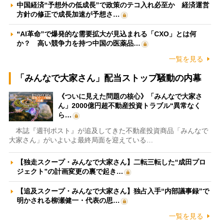
中国経済“予想外の低成長”で政策のテコ入れ必至か 経済運営
方針の修正で成長加速が予想さ…
“AI革命”で爆発的な需要拡大が見込まれる「CXO」とは何
か？ 高い競争力を持つ中国の医薬品…
一覧を見る
「みんなで大家さん」配当ストップ騒動の内幕
《ついに見えた問題の核心》「みんなで大家さ
ん」2000億円超不動産投資トラブル“異常なく
ら…
本誌『週刊ポスト』が追及してきた不動産投資商品「みんなで
大家さん」がいよいよ最終局面を迎えている…
【独走スクープ・みんなで大家さん】二転三転した“成田プロ
ジェクト”の計画変更の裏で起き…
【追及スクープ・みんなで大家さん】独占入手“内部議事録”で
明かされる柳瀬健一・代表の思…
一覧を見る