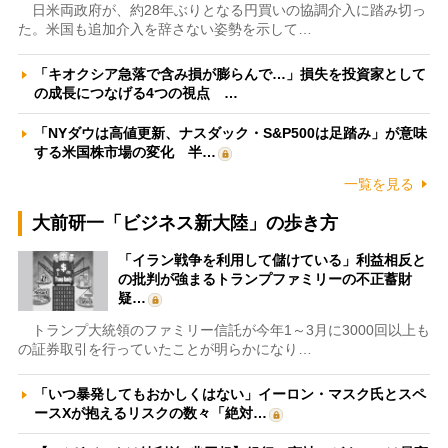
日米両政府が、約28年ぶりとなる円買いの協調介入に踏み切っ
た。米国も追加介入を辞さない姿勢を示して…
「キオクシア急落で含み損が膨らんで…」損失を投資家として
の成長につなげる4つの視点 …
「NYダウは高値更新、ナスダック・S&P500は足踏み」が意味
する米国株市場の変化 半…
一覧を見る
大前研一「ビジネス新大陸」の歩き方
「イラン戦争を利用して儲けている」利益相反と
の批判が強まるトランプファミリーの不正蓄財
疑…
トランプ大統領のファミリー信託が今年1～3月に3000回以上も
の証券取引を行っていたことが明らかになり…
「いつ暴発してもおかしくはない」イーロン・マスク氏とスペ
ースXが抱えるリスクの数々「絶対…