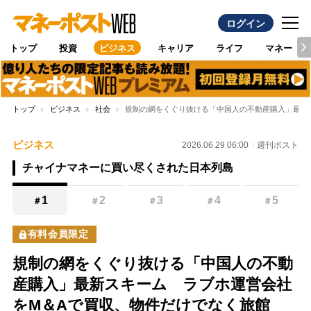
ログイン
トップ
投資
ビジネス
キャリア
ライフ
マネー
トップ
ビジネス
社会
規制の網をくぐり抜ける「中国人の不動産購入」最新
ビジネス
2026.06.29 06:00
週刊ポスト
チャイナマネーに買い尽くされた日本列島
1
2
3
4
5
＃
＃
＃
＃
＃
有料会員限定
規制の網をくぐり抜ける「中国人の不動
産購入」最新スキーム ラブホ運営会社
をM＆Aで買収、物件だけでなく旅館