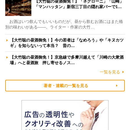
【大竹聡の昼酒御免！】「ネグローニ」「山崎」
「マンハッタン」新宿三丁目の隠れ家バーで1…
お酒はいつ飲んでもいいものだが、昼から飲むお酒にはまた格
別の味わいがある――。ライター・作家の大竹…
【大竹聡の昼酒御免！】今の若者は「なめろう」や「キヌカツ
ギ」を知らないって本当？ 昔の…
【大竹聡の昼酒御免！】京急線で多摩川越えて「川崎の大衆酒
場」へと昼酒旅 押し寄せるノス…
一覧を見る
著者・連載の一覧を見る