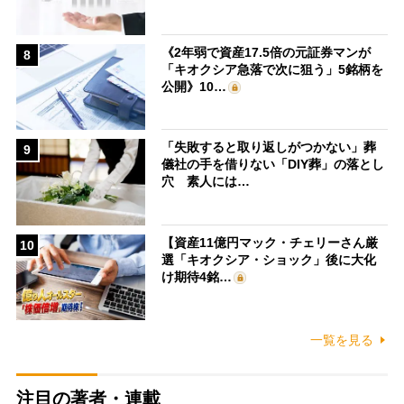
《2年弱で資産17.5倍の元証券マンが
8
「キオクシア急落で次に狙う」5銘柄を
公開》10…
「失敗すると取り返しがつかない」葬
9
儀社の手を借りない「DIY葬」の落とし
穴 素人には…
【資産11億円マック・チェリーさん厳
10
選「キオクシア・ショック」後に大化
け期待4銘…
一覧を見る
注目の著者・連載