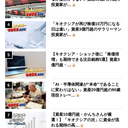
投資家が…
「キオクシアが再び株価10万円になる
4
日は遠い」資産3億円超のサラリーマン
投資家が…
【キオクシア・ショック後に「株価倍
5
増」も期待できる注目銘柄5選】資産3
億円超・…
「AI・半導体関連が“本命”であること
6
に変わりはない」資産20億円超の90歳
現役トレー…
【資産10億円超・かんちさんが厳
7
選！】「キオクシアの次」に資金が流
れる期待の高…