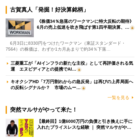
古賀真人「発掘！好決算銘柄」
《株価34％急落のワークマンに特大反転の期待》
6月の売上低迷を吹き飛ばす第1四半期決算、…
6月3日に8330円をつけたワークマン（東証スタンダード・
7564）の株価は、わずか1カ月あまりで約34％下落…
三菱重工が「AIインフラの新たな主役」として再評価される気
運 エヌビディアとの提携でAI…
キオクシアHD「7万円割れからの急反発」は再びの上昇局面へ
の反転シグナルか？ 市場のムー…
一覧を見る
突然マルサがやって来た！
【最終回】1億6000万円の負債と引き換えに手に
入れたプライスレスな経験 ｜ 突然マルサがや…