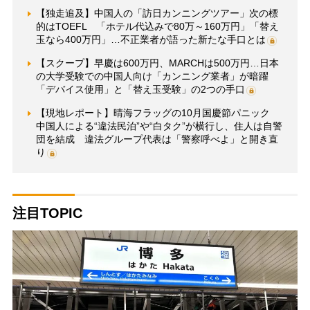
【独走追及】中国人の「訪日カンニングツアー」次の標
的はTOEFL 「ホテル代込みで80万～160万円」「替え
玉なら400万円」…不正業者が語った新たな手口とは
【スクープ】早慶は600万円、MARCHは500万円…日本
の大学受験での中国人向け「カンニング業者」が暗躍
「デバイス使用」と「替え玉受験」の2つの手口
【現地レポート】晴海フラッグの10月国慶節パニック
中国人による“違法民泊”や“白タク”が横行し、住人は自警
団を結成 違法グループ代表は「警察呼べよ」と開き直
り
注目TOPIC