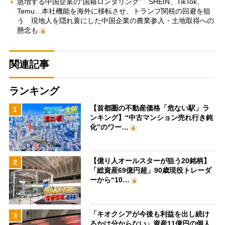
急増する中国企業の“国籍ロンダリング” SHEIN、TikTok、
Temu…本社機能を海外に移転させ、トランプ関税の回避を狙
う 現地人を隠れ蓑にした中国企業の農業参入・土地取得への
懸念も
関連記事
ランキング
【首都圏の不動産価格「危ない駅」ラ
1
ンキング】“中古マンション売れ行き鈍
化”のワー…
【億り人オールスターが狙う20銘柄】
2
「総資産69億円超」90歳現役トレーダ
ーから“10…
「キオクシアが今後も利益を出し続け
3
るかは分からない」資産11億円の個人