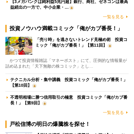
【3メガバンクは純利益5兆円超】銀行、商社、ゼネコンは最高
益続出の一方で、中小企業・…
一覧を見る
投資ノウハウ満載コミック「俺がカブ番長！」
「売り時」を逃さないトレンド見極め術 投資コ
ミック「俺がカブ番長！」【第11回】
かつて投資情報雑誌「マネーポスト」にて、圧倒的な情報量が
詰め込まれた「天下無敵の株コミック」とし…
テクニカル分析・集中講義 投資コミック「俺がカブ番長！」
【第10回】
不透明相場に勝つ信用取引の極意 投資コミック「俺がカブ番
長！」【第9回】
一覧を見る
戸松信博の明日の爆騰株を探せ！