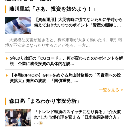
藤川里絵「さあ、投資を始めよう！」
【資産運用】大災害時に慌てないために平時から
備えておきたい3つのポイント「資産の棚卸し…
大規模な災害が起きると、株式市場が大きく動いたり、取引環
境が不安定になったりすることがある。一方…
5年ぶり改訂の「CGコード」、何が変わったのかポイントを解
説 企業に成長投資の具体的な説…
【令和のPKOか】GPIFをめぐる片山財務相の「円資産への投
資拡大」発言の波紋 「国債重視」…
一覧を見る
森口亮「まるわかり市況分析」
「トレンド転換のスイッチになり得る」“介入慣
れ”した市場心理を変える「日米協調為替介入」
…