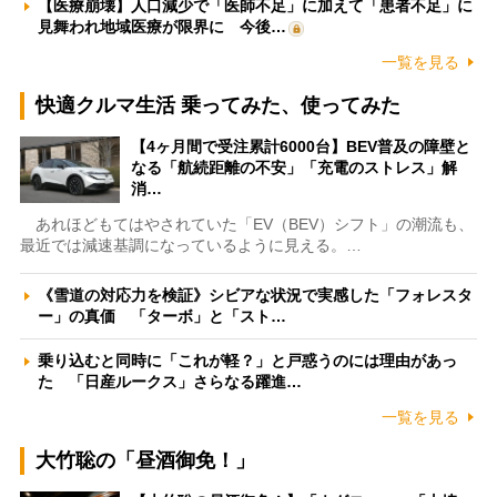
【医療崩壊】人口減少で「医師不足」に加えて「患者不足」に
見舞われ地域医療が限界に 今後…
一覧を見る
快適クルマ生活 乗ってみた、使ってみた
【4ヶ月間で受注累計6000台】BEV普及の障壁と
なる「航続距離の不安」「充電のストレス」解
消…
あれほどもてはやされていた「EV（BEV）シフト」の潮流も、
最近では減速基調になっているように見える。…
《雪道の対応力を検証》シビアな状況で実感した「フォレスタ
ー」の真価 「ターボ」と「スト…
乗り込むと同時に「これが軽？」と戸惑うのには理由があっ
た 「日産ルークス」さらなる躍進…
一覧を見る
大竹聡の「昼酒御免！」