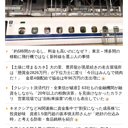
「約5時間かかるし、料金も高いのになぜ？」東京～博多間の
移動に飛行機ではなく新幹線を選ぶ人の事情
【土俵に埋まるカネ】大の里、豊昇龍が黒星続きの名古屋場所
は「懸賞金2826万円」が下位力士に渡り「今日はみんなで焼肉
だ！」 金星4個配給で協会は年96万円の支出増に
【クレジット決済代行・全東信が破産】63社もの金融機関が融
資をしながら「20年以上の粉飾決算」を見抜けなかったカラク
リ 営業現場では“自転車操業”の焦りも表出していた
キオクシアなどAI関連株に資金集中で“割安になった成長株”に
投資妙味 資産1.5億円超の坂本慎太郎さんが「絶好の仕込み
時」と考える防衛・食品銘柄を紹介