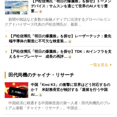
【戸松信博氏「明日の爆騰株」を探せ】トーメン
デバイス：サムスンを通じて世界のAIメモリ需
要…
新聞や雑誌など多数の金融メディアに出演するグローバルリン
クアドバイザーズ代表の戸松信博氏が、最新…
【戸松信博氏「明日の爆騰株」を探せ】レーザーテック：最先
端半導体の製造に不可欠な検査装…
【戸松信博氏「明日の爆騰株」を探せ】TDK：AIインフラを支
えるキープレーヤー 成長の再評…
一覧を見る
田代尚機のチャイナ・リサーチ
中国「Kimi K3」の衝撃に世界はどう対応するの
か？ 米財務長官が検討する「蒸留を行う中国
AI…
中国経済に精通する中国株投資の第一人者・田代尚機氏のプレ
ミアム連載「チャイナ・リサーチ」。中国企…