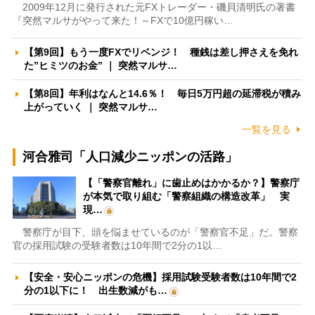
2009年12月に発行された元FXトレーダー・磯貝清明氏の著書
『突然マルサがやって来た！～FXで10億円稼い…
【第9回】もう一度FXでリベンジ！ 種銭は差し押さえを免れ
た”ヒミツのお金” ｜ 突然マルサ…
【第8回】年利はなんと14.6％！ 毎日5万円超の延滞税が積み
上がっていく ｜ 突然マルサ…
一覧を見る
河合雅司「人口減少ニッポンの活路」
【「警察官離れ」に歯止めはかかるか？】警察庁
が本気で取り組む「警察組織の構造改革」 実
現…
警察庁が目下、頭を悩ませているのが「警察官不足」だ。警察
官の採用試験の受験者数は10年間で2分の1以…
【安全・安心ニッポンの危機】採用試験受験者数は10年間で2
分の1以下に！ 出生数減がも…