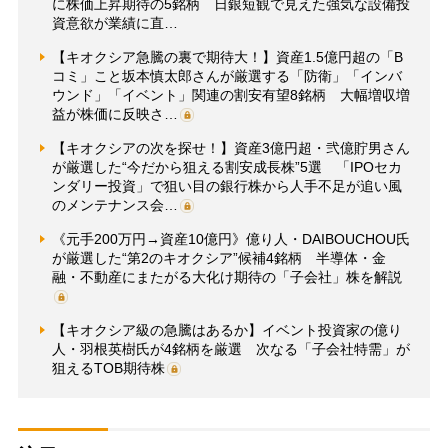
に株価上昇期待の5銘柄 日銀短観で見えた強気な設備投
資意欲が業績に直…
【キオクシア急騰の裏で期待大！】資産1.5億円超の「B
コミ」こと坂本慎太郎さんが厳選する「防衛」「インバ
ウンド」「イベント」関連の割安有望8銘柄 大幅増収増
益が株価に反映さ…
【キオクシアの次を探せ！】資産3億円超・弐億貯男さん
が厳選した“今だから狙える割安成長株”5選 「IPOセカ
ンダリー投資」で狙い目の銀行株から人手不足が追い風
のメンテナンス会…
《元手200万円→資産10億円》億り人・DAIBOUCHOU氏
が厳選した“第2のキオクシア”候補4銘柄 半導体・金
融・不動産にまたがる大化け期待の「子会社」株を解説
【キオクシア級の急騰はあるか】イベント投資家の億り
人・羽根英樹氏が4銘柄を厳選 次なる「子会社特需」が
狙えるTOB期待株