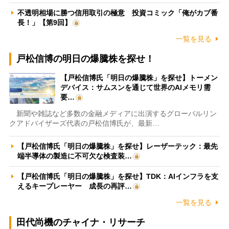
不透明相場に勝つ信用取引の極意 投資コミック「俺がカブ番
長！」【第9回】
一覧を見る
戸松信博の明日の爆騰株を探せ！
【戸松信博氏「明日の爆騰株」を探せ】トーメン
デバイス：サムスンを通じて世界のAIメモリ需
要…
新聞や雑誌など多数の金融メディアに出演するグローバルリン
クアドバイザーズ代表の戸松信博氏が、最新…
【戸松信博氏「明日の爆騰株」を探せ】レーザーテック：最先
端半導体の製造に不可欠な検査装…
【戸松信博氏「明日の爆騰株」を探せ】TDK：AIインフラを支
えるキープレーヤー 成長の再評…
一覧を見る
田代尚機のチャイナ・リサーチ