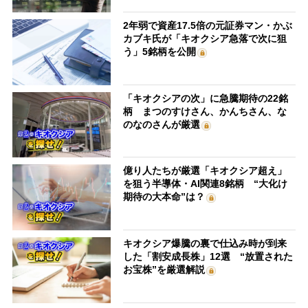
2年弱で資産17.5倍の元証券マン・かぶ
カブキ氏が「キオクシア急落で次に狙
う」5銘柄を公開
「キオクシアの次」に急騰期待の22銘
柄 まつのすけさん、かんちさん、な
のなのさんが厳選
億り人たちが厳選「キオクシア超え」
を狙う半導体・AI関連8銘柄 “大化け
期待の大本命”は？
キオクシア爆騰の裏で仕込み時が到来
した「割安成長株」12選 “放置された
お宝株”を厳選解説