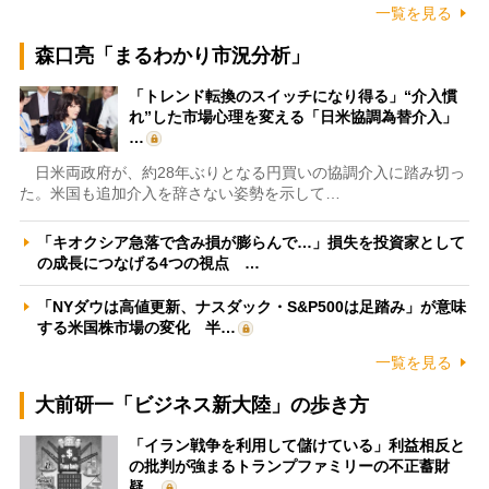
一覧を見る
森口亮「まるわかり市況分析」
「トレンド転換のスイッチになり得る」“介入慣
れ”した市場心理を変える「日米協調為替介入」
…
日米両政府が、約28年ぶりとなる円買いの協調介入に踏み切っ
た。米国も追加介入を辞さない姿勢を示して…
「キオクシア急落で含み損が膨らんで…」損失を投資家として
の成長につなげる4つの視点 …
「NYダウは高値更新、ナスダック・S&P500は足踏み」が意味
する米国株市場の変化 半…
一覧を見る
大前研一「ビジネス新大陸」の歩き方
「イラン戦争を利用して儲けている」利益相反と
の批判が強まるトランプファミリーの不正蓄財
疑…