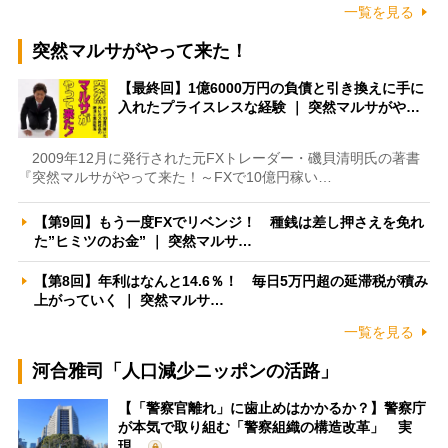
一覧を見る
突然マルサがやって来た！
【最終回】1億6000万円の負債と引き換えに手に
入れたプライスレスな経験 ｜ 突然マルサがや…
2009年12月に発行された元FXトレーダー・磯貝清明氏の著書
『突然マルサがやって来た！～FXで10億円稼い…
【第9回】もう一度FXでリベンジ！ 種銭は差し押さえを免れ
た”ヒミツのお金” ｜ 突然マルサ…
【第8回】年利はなんと14.6％！ 毎日5万円超の延滞税が積み
上がっていく ｜ 突然マルサ…
一覧を見る
河合雅司「人口減少ニッポンの活路」
【「警察官離れ」に歯止めはかかるか？】警察庁
が本気で取り組む「警察組織の構造改革」 実
現…