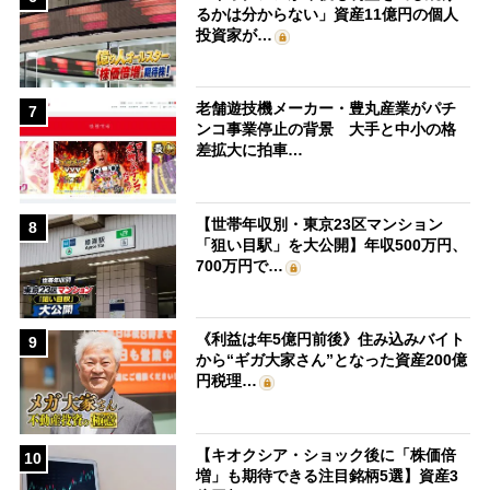
るかは分からない」資産11億円の個人
投資家が…
老舗遊技機メーカー・豊丸産業がパチ
7
ンコ事業停止の背景 大手と中小の格
差拡大に拍車…
【世帯年収別・東京23区マンション
8
「狙い目駅」を大公開】年収500万円、
700万円で…
《利益は年5億円前後》住み込みバイト
9
から“ギガ大家さん”となった資産200億
円税理…
【キオクシア・ショック後に「株価倍
10
増」も期待できる注目銘柄5選】資産3