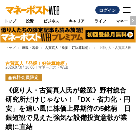
ログイン
トップ
投資
ビジネス
キャリア
ライフ
マネー
トップ
連載・著者
古賀真人「発掘！好決算銘柄」
《億り人・古賀真人氏が
古賀真人「発掘！好決算銘柄」
2026.07.07 16:00
マネーポストWEB
有料会員限定
《億り人・古賀真人氏が厳選》野村総合
研究所だけじゃない！「DX・省力化・円
安」を追い風に株価上昇期待の5銘柄 日
銀短観で見えた強気な設備投資意欲が業
績に直結