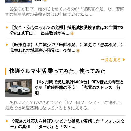
警察庁が目下、頭を悩ませているのが「警察官不足」だ。警察
官の採用試験の受験者数は10年間で2分の1以…
【安全・安心ニッポンの危機】採用試験受験者数は10年間で2
分の1以下に！ 出生数減がも…
【医療崩壊】人口減少で「医師不足」に加えて「患者不足」に
見舞われ地域医療が限界に 今後…
一覧を見る
快適クルマ生活 乗ってみた、使ってみた
【4ヶ月間で受注累計6000台】BEV普及の障壁と
なる「航続距離の不安」「充電のストレス」解
消…
あれほどもてはやされていた「EV（BEV）シフト」の潮流も、
最近では減速基調になっているように見える。…
《雪道の対応力を検証》シビアな状況で実感した「フォレスタ
ー」の真価 「ターボ」と「スト…