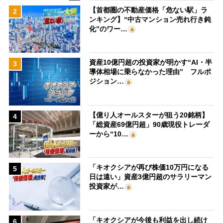
【首都圏の不動産価格「危ない駅」ラ
2
ンキング】“中古マンション売れ行き鈍
化”のワー…
資産10億円超の投資家が明かす“AI・半
3
導体相場に乗らなかった理由” フルポ
ジション…
【億り人オールスターが狙う20銘柄】
4
「総資産69億円超」90歳現役トレーダ
ーから“10…
「キオクシアが再び株価10万円になる
5
日は遠い」資産3億円超のサラリーマン
投資家が…
「キオクシアが今後も利益を出し続け
6