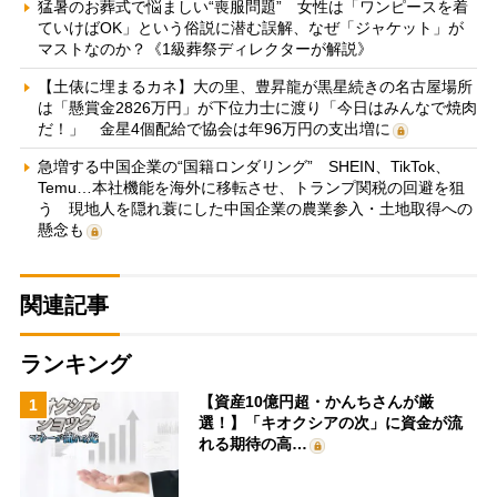
猛暑のお葬式で悩ましい“喪服問題” 女性は「ワンピースを着
ていけばOK」という俗説に潜む誤解、なぜ「ジャケット」が
マストなのか？《1級葬祭ディレクターが解説》
【土俵に埋まるカネ】大の里、豊昇龍が黒星続きの名古屋場所
は「懸賞金2826万円」が下位力士に渡り「今日はみんなで焼肉
だ！」 金星4個配給で協会は年96万円の支出増に
急増する中国企業の“国籍ロンダリング” SHEIN、TikTok、
Temu…本社機能を海外に移転させ、トランプ関税の回避を狙
う 現地人を隠れ蓑にした中国企業の農業参入・土地取得への
懸念も
関連記事
ランキング
【資産10億円超・かんちさんが厳
1
選！】「キオクシアの次」に資金が流
れる期待の高…