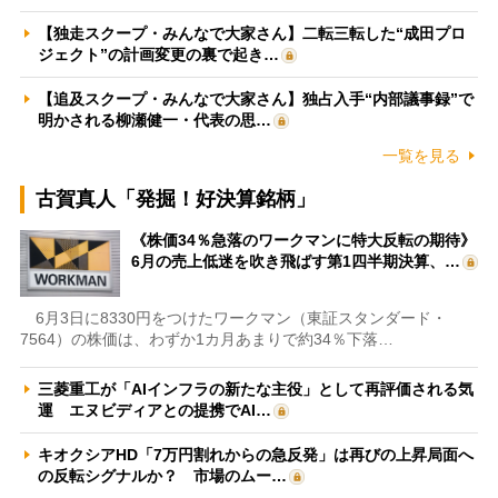
【独走スクープ・みんなで大家さん】二転三転した“成田プロ
ジェクト”の計画変更の裏で起き…
【追及スクープ・みんなで大家さん】独占入手“内部議事録”で
明かされる柳瀬健一・代表の思…
一覧を見る
古賀真人「発掘！好決算銘柄」
《株価34％急落のワークマンに特大反転の期待》
6月の売上低迷を吹き飛ばす第1四半期決算、…
6月3日に8330円をつけたワークマン（東証スタンダード・
7564）の株価は、わずか1カ月あまりで約34％下落…
三菱重工が「AIインフラの新たな主役」として再評価される気
運 エヌビディアとの提携でAI…
キオクシアHD「7万円割れからの急反発」は再びの上昇局面へ
の反転シグナルか？ 市場のムー…