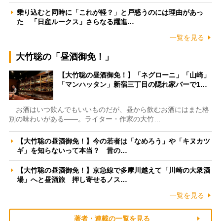
乗り込むと同時に「これが軽？」と戸惑うのには理由があっ
た 「日産ルークス」さらなる躍進…
一覧を見る
大竹聡の「昼酒御免！」
【大竹聡の昼酒御免！】「ネグローニ」「山崎」
「マンハッタン」新宿三丁目の隠れ家バーで1…
お酒はいつ飲んでもいいものだが、昼から飲むお酒にはまた格
別の味わいがある――。ライター・作家の大竹…
【大竹聡の昼酒御免！】今の若者は「なめろう」や「キヌカツ
ギ」を知らないって本当？ 昔の…
【大竹聡の昼酒御免！】京急線で多摩川越えて「川崎の大衆酒
場」へと昼酒旅 押し寄せるノス…
一覧を見る
著者・連載の一覧を見る