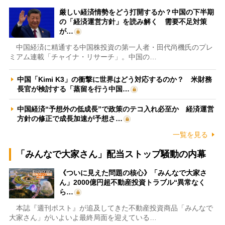
厳しい経済情勢をどう打開するか？中国の下半期
の「経済運営方針」を読み解く 需要不足対策
が…
中国経済に精通する中国株投資の第一人者・田代尚機氏のプレ
ミアム連載「チャイナ・リサーチ」。中国の…
中国「Kimi K3」の衝撃に世界はどう対応するのか？ 米財務
長官が検討する「蒸留を行う中国…
中国経済“予想外の低成長”で政策のテコ入れ必至か 経済運営
方針の修正で成長加速が予想さ…
一覧を見る
「みんなで大家さん」配当ストップ騒動の内幕
《ついに見えた問題の核心》「みんなで大家さ
ん」2000億円超不動産投資トラブル“異常なく
ら…
本誌『週刊ポスト』が追及してきた不動産投資商品「みんなで
大家さん」がいよいよ最終局面を迎えている…