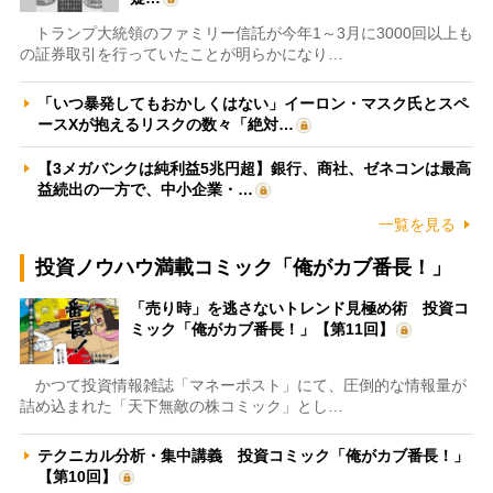
トランプ大統領のファミリー信託が今年1～3月に3000回以上も
の証券取引を行っていたことが明らかになり…
「いつ暴発してもおかしくはない」イーロン・マスク氏とスペ
ースXが抱えるリスクの数々「絶対…
【3メガバンクは純利益5兆円超】銀行、商社、ゼネコンは最高
益続出の一方で、中小企業・…
一覧を見る
投資ノウハウ満載コミック「俺がカブ番長！」
「売り時」を逃さないトレンド見極め術 投資コ
ミック「俺がカブ番長！」【第11回】
かつて投資情報雑誌「マネーポスト」にて、圧倒的な情報量が
詰め込まれた「天下無敵の株コミック」とし…
テクニカル分析・集中講義 投資コミック「俺がカブ番長！」
【第10回】