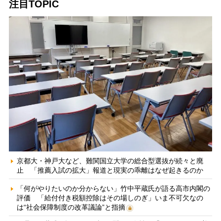
注目TOPIC
京都大・神戸大など、難関国立大学の総合型選抜が続々と廃
止 「推薦入試の拡大」報道と現実の乖離はなぜ起きるのか
「何がやりたいのか分からない」竹中平蔵氏が語る高市内閣の
評価 「給付付き税額控除はその場しのぎ」いま不可欠なの
は“社会保障制度の改革議論”と指摘