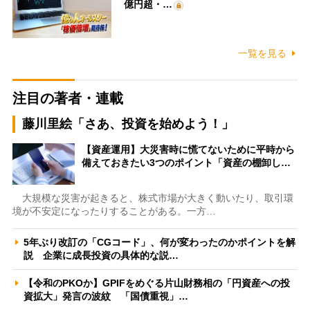
億円超・…
一覧を見る
注目の著者・連載
藤川里絵「さあ、投資を始めよう！」
【資産運用】大災害時に慌てないために平時から
備えておきたい3つのポイント「資産の棚卸し…
大規模な災害が起きると、株式市場が大きく動いたり、取引環
境が不安定になったりすることがある。一方…
5年ぶり改訂の「CGコード」、何が変わったのかポイントを解
説 企業に成長投資の具体的な説…
【令和のPKOか】GPIFをめぐる片山財務相の「円資産への投
資拡大」発言の波紋 「国債重視」…