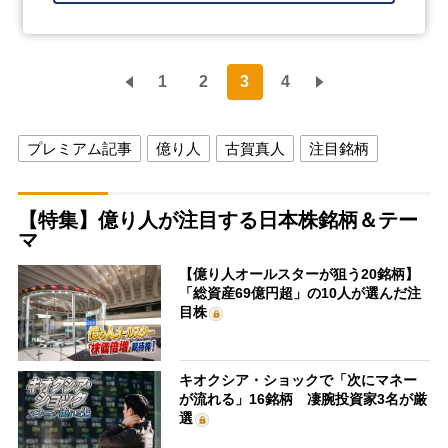
1
2
3
4
プレミアム記事
億り人
古賀真人
注目銘柄
【特集】億り人が注目する日本株銘柄＆テー
マ
【億り人オールスターが狙う20銘柄】
「総資産69億円超」の10人が選んだ注
目株
キオクシア・ショックで「次にマネー
が流れる」16銘柄 凄腕投資家3名が厳
選