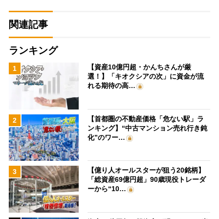
関連記事
ランキング
【資産10億円超・かんちさんが厳
1
選！】「キオクシアの次」に資金が流
れる期待の高…
【首都圏の不動産価格「危ない駅」ラ
2
ンキング】“中古マンション売れ行き鈍
化”のワー…
【億り人オールスターが狙う20銘柄】
3
「総資産69億円超」90歳現役トレーダ
ーから“10…