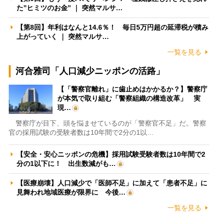
た”ヒミツのお金” ｜ 突然マルサ…
【第8回】年利はなんと14.6％！ 毎日5万円超の延滞税が積み
上がっていく ｜ 突然マルサ…
一覧を見る
河合雅司「人口減少ニッポンの活路」
【「警察官離れ」に歯止めはかかるか？】警察庁
が本気で取り組む「警察組織の構造改革」 実
現…
警察庁が目下、頭を悩ませているのが「警察官不足」だ。警察
官の採用試験の受験者数は10年間で2分の1以…
【安全・安心ニッポンの危機】採用試験受験者数は10年間で2
分の1以下に！ 出生数減がも…
【医療崩壊】人口減少で「医師不足」に加えて「患者不足」に
見舞われ地域医療が限界に 今後…
一覧を見る