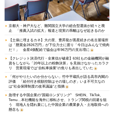
京都大・神戸大など、難関国立大学の総合型選抜が続々と廃
止 「推薦入試の拡大」報道と現実の乖離はなぜ起きるのか
【土俵に埋まるカネ】大の里、豊昇龍が黒星続きの名古屋場所
は「懸賞金2826万円」が下位力士に渡り「今日はみんなで焼肉
だ！」 金星4個配給で協会は年96万円の支出増に
【クレジット決済代行・全東信が破産】63社もの金融機関が融
資をしながら「20年以上の粉飾決算」を見抜けなかったカラク
リ 営業現場では“自転車操業”の焦りも表出していた
「何がやりたいのか分からない」竹中平蔵氏が語る高市内閣の
評価 「給付付き税額控除はその場しのぎ」いま不可欠なの
は“社会保障制度の改革議論”と指摘
急増する中国企業の“国籍ロンダリング” SHEIN、TikTok、
Temu…本社機能を海外に移転させ、トランプ関税の回避を狙
う 現地人を隠れ蓑にした中国企業の農業参入・土地取得への
懸念も