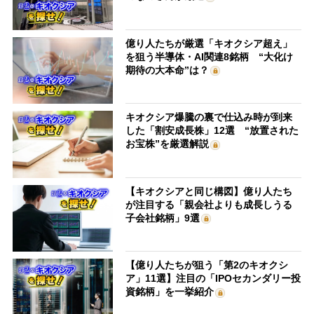
億り人たちが厳選「キオクシア超え」
を狙う半導体・AI関連8銘柄 “大化け
期待の大本命”は？
キオクシア爆騰の裏で仕込み時が到来
した「割安成長株」12選 “放置された
お宝株”を厳選解説
【キオクシアと同じ構図】億り人たち
が注目する「親会社よりも成長しうる
子会社銘柄」9選
【億り人たちが狙う「第2のキオクシ
ア」11選】注目の「IPOセカンダリー投
資銘柄」を一挙紹介