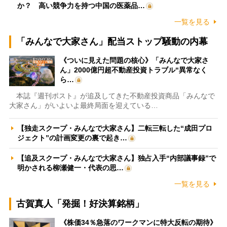
か？ 高い競争力を持つ中国の医薬品…
一覧を見る
「みんなで大家さん」配当ストップ騒動の内幕
《ついに見えた問題の核心》「みんなで大家さ
ん」2000億円超不動産投資トラブル“異常なく
ら…
本誌『週刊ポスト』が追及してきた不動産投資商品「みんなで
大家さん」がいよいよ最終局面を迎えている…
【独走スクープ・みんなで大家さん】二転三転した“成田プロ
ジェクト”の計画変更の裏で起き…
【追及スクープ・みんなで大家さん】独占入手“内部議事録”で
明かされる柳瀬健一・代表の思…
一覧を見る
古賀真人「発掘！好決算銘柄」
《株価34％急落のワークマンに特大反転の期待》