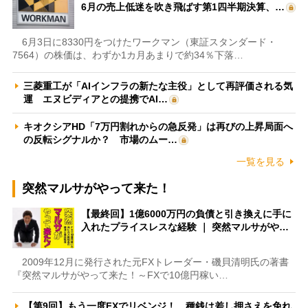
6月の売上低迷を吹き飛ばす第1四半期決算、…
6月3日に8330円をつけたワークマン（東証スタンダード・
7564）の株価は、わずか1カ月あまりで約34％下落…
三菱重工が「AIインフラの新たな主役」として再評価される気
運 エヌビディアとの提携でAI…
キオクシアHD「7万円割れからの急反発」は再びの上昇局面へ
の反転シグナルか？ 市場のムー…
一覧を見る
突然マルサがやって来た！
【最終回】1億6000万円の負債と引き換えに手に
入れたプライスレスな経験 ｜ 突然マルサがや…
2009年12月に発行された元FXトレーダー・磯貝清明氏の著書
『突然マルサがやって来た！～FXで10億円稼い…
【第9回】もう一度FXでリベンジ！ 種銭は差し押さえを免れ