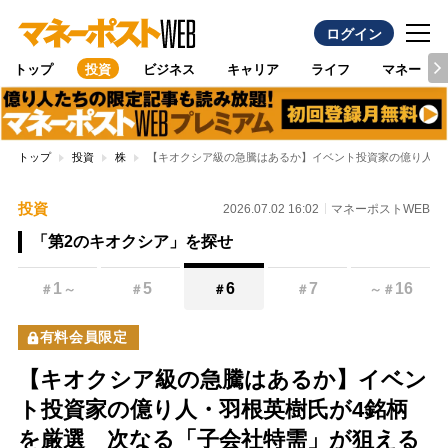
ログイン
トップ
投資
ビジネス
キャリア
ライフ
マネー
トップ
投資
株
【キオクシア級の急騰はあるか】イベント投資家の億り人・羽
投資
2026.07.02 16:02
マネーポストWEB
「第2のキオクシア」を探せ
1
5
6
7
16
＃
～
＃
＃
＃
～
＃
有料会員限定
【キオクシア級の急騰はあるか】イベン
ト投資家の億り人・羽根英樹氏が4銘柄
を厳選 次なる「子会社特需」が狙える