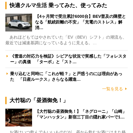
快適クルマ生活 乗ってみた、使ってみた
【4ヶ月間で受注累計6000台】BEV普及の障壁と
なる「航続距離の不安」「充電のストレス」解
消…
あれほどもてはやされていた「EV（BEV）シフト」の潮流も、
最近では減速基調になっているように見える。…
《雪道の対応力を検証》シビアな状況で実感した「フォレスタ
ー」の真価 「ターボ」と「スト…
乗り込むと同時に「これが軽？」と戸惑うのには理由があっ
た 「日産ルークス」さらなる躍進…
一覧を見る
大竹聡の「昼酒御免！」
【大竹聡の昼酒御免！】「ネグローニ」「山崎」
「マンハッタン」新宿三丁目の隠れ家バーで1…
お酒はいつ飲んでもいいものだが、昼から飲むお酒にはまた格