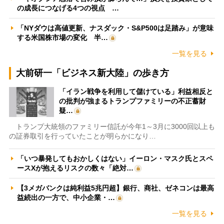
の成長につなげる4つの視点 …
「NYダウは高値更新、ナスダック・S&P500は足踏み」が意味
する米国株市場の変化 半…
一覧を見る
大前研一「ビジネス新大陸」の歩き方
「イラン戦争を利用して儲けている」利益相反と
の批判が強まるトランプファミリーの不正蓄財
疑…
トランプ大統領のファミリー信託が今年1～3月に3000回以上も
の証券取引を行っていたことが明らかになり…
「いつ暴発してもおかしくはない」イーロン・マスク氏とスペ
ースXが抱えるリスクの数々「絶対…
【3メガバンクは純利益5兆円超】銀行、商社、ゼネコンは最高
益続出の一方で、中小企業・…
一覧を見る