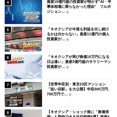
資産10億円超の投資家が明かす“AI・半
4
導体相場に乗らなかった理由” フルポ
ジション…
「キオクシアが今後も利益を出し続け
5
るかは分からない」資産11億円の個人
投資家が…
「キオクシアが再び株価10万円になる
6
日は遠い」資産3億円超のサラリーマン
投資家が…
【世帯年収別・東京23区マンション
7
「狙い目駅」を大公開】年収500万円、
700万円で…
【キオクシア・ショック後に「株価倍
8
増」も期待できる注目銘柄5選】資産3