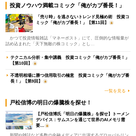
投資ノウハウ満載コミック「俺がカブ番長！」
「売り時」を逃さないトレンド見極め術 投資コ
ミック「俺がカブ番長！」【第11回】
かつて投資情報雑誌「マネーポスト」にて、圧倒的な情報量が
詰め込まれた「天下無敵の株コミック」とし…
テクニカル分析・集中講義 投資コミック「俺がカブ番長！」
【第10回】
不透明相場に勝つ信用取引の極意 投資コミック「俺がカブ番
長！」【第9回】
一覧を見る
戸松信博の明日の爆騰株を探せ！
【戸松信博氏「明日の爆騰株」を探せ】トーメン
デバイス：サムスンを通じて世界のAIメモリ需
要…
新聞や雑誌など多数の金融メディアに出演するグローバルリン