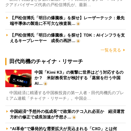
クアドバイザーズ代表の戸松信博氏が、最新…
【戸松信博氏「明日の爆騰株」を探せ】レーザーテック：最先
端半導体の製造に不可欠な検査装…
【戸松信博氏「明日の爆騰株」を探せ】TDK：AIインフラを支
えるキープレーヤー 成長の再評…
一覧を見る
田代尚機のチャイナ・リサーチ
中国「Kimi K3」の衝撃に世界はどう対応するの
か？ 米財務長官が検討する「蒸留を行う中国
AI…
中国経済に精通する中国株投資の第一人者・田代尚機氏のプレ
ミアム連載「チャイナ・リサーチ」。中国企…
中国経済“予想外の低成長”で政策のテコ入れ必至か 経済運営
方針の修正で成長加速が予想さ…
“AI革命”で爆発的な需要拡大が見込まれる「CXO」とは何