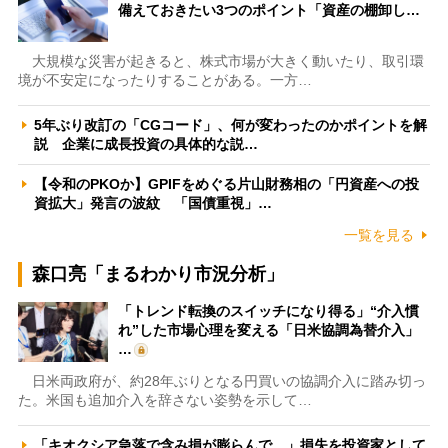
備えておきたい3つのポイント「資産の棚卸し…
大規模な災害が起きると、株式市場が大きく動いたり、取引環
境が不安定になったりすることがある。一方…
5年ぶり改訂の「CGコード」、何が変わったのかポイントを解
説 企業に成長投資の具体的な説…
【令和のPKOか】GPIFをめぐる片山財務相の「円資産への投
資拡大」発言の波紋 「国債重視」…
一覧を見る
森口亮「まるわかり市況分析」
「トレンド転換のスイッチになり得る」“介入慣
れ”した市場心理を変える「日米協調為替介入」
…
日米両政府が、約28年ぶりとなる円買いの協調介入に踏み切っ
た。米国も追加介入を辞さない姿勢を示して…
「キオクシア急落で含み損が膨らんで…」損失を投資家として