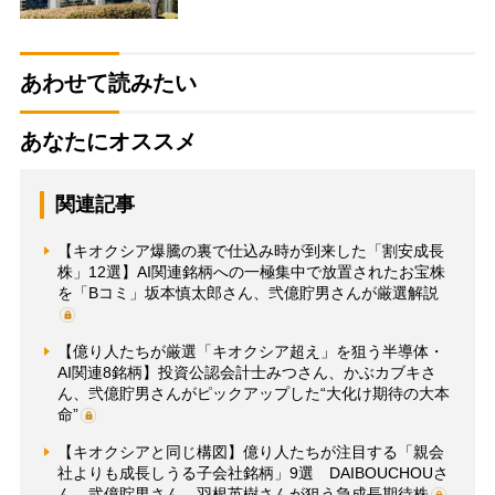
あわせて読みたい
あなたにオススメ
関連記事
【キオクシア爆騰の裏で仕込み時が到来した「割安成長
株」12選】AI関連銘柄への一極集中で放置されたお宝株
を「Bコミ」坂本慎太郎さん、弐億貯男さんが厳選解説
【億り人たちが厳選「キオクシア超え」を狙う半導体・
AI関連8銘柄】投資公認会計士みつさん、かぶカブキさ
ん、弐億貯男さんがピックアップした“大化け期待の大本
命”
【キオクシアと同じ構図】億り人たちが注目する「親会
社よりも成長しうる子会社銘柄」9選 DAIBOUCHOUさ
ん、弐億貯男さん、羽根英樹さんが狙う急成長期待株