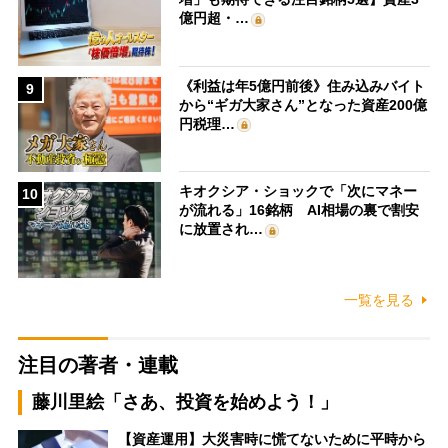
億円超・…
《利益は年5億円前後》住み込みバイト
9
から“ギガ大家さん”となった資産200億
円税理…
キオクシア・ショックで「次にマネー
10
が流れる」16銘柄 AI相場の裏で割安
に放置され…
一覧を見る
注目の著者・連載
藤川里絵「さあ、投資を始めよう！」
【資産運用】大災害時に慌てないために平時から