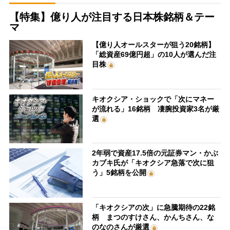
【特集】億り人が注目する日本株銘柄＆テー
マ
【億り人オールスターが狙う20銘柄】
「総資産69億円超」の10人が選んだ注
目株
キオクシア・ショックで「次にマネー
が流れる」16銘柄 凄腕投資家3名が厳
選
2年弱で資産17.5倍の元証券マン・かぶ
カブキ氏が「キオクシア急落で次に狙
う」5銘柄を公開
「キオクシアの次」に急騰期待の22銘
柄 まつのすけさん、かんちさん、な
のなのさんが厳選