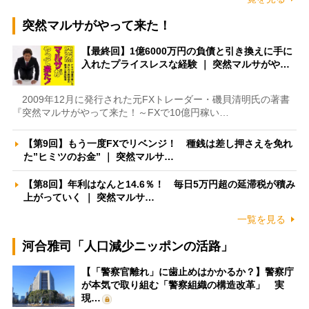
突然マルサがやって来た！
【最終回】1億6000万円の負債と引き換えに手に
入れたプライスレスな経験 ｜ 突然マルサがや…
2009年12月に発行された元FXトレーダー・磯貝清明氏の著書
『突然マルサがやって来た！～FXで10億円稼い…
【第9回】もう一度FXでリベンジ！ 種銭は差し押さえを免れ
た”ヒミツのお金” ｜ 突然マルサ…
【第8回】年利はなんと14.6％！ 毎日5万円超の延滞税が積み
上がっていく ｜ 突然マルサ…
一覧を見る
河合雅司「人口減少ニッポンの活路」
【「警察官離れ」に歯止めはかかるか？】警察庁
が本気で取り組む「警察組織の構造改革」 実
現…