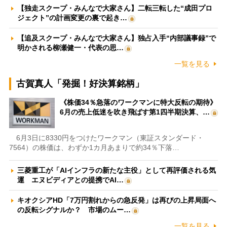
【独走スクープ・みんなで大家さん】二転三転した“成田プロ
ジェクト”の計画変更の裏で起き…
【追及スクープ・みんなで大家さん】独占入手“内部議事録”で
明かされる柳瀬健一・代表の思…
一覧を見る
古賀真人「発掘！好決算銘柄」
《株価34％急落のワークマンに特大反転の期待》
6月の売上低迷を吹き飛ばす第1四半期決算、…
6月3日に8330円をつけたワークマン（東証スタンダード・
7564）の株価は、わずか1カ月あまりで約34％下落…
三菱重工が「AIインフラの新たな主役」として再評価される気
運 エヌビディアとの提携でAI…
キオクシアHD「7万円割れからの急反発」は再びの上昇局面へ
の反転シグナルか？ 市場のムー…
一覧を見る