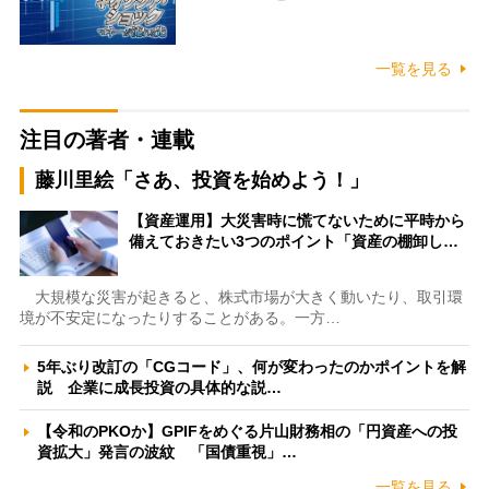
一覧を見る
注目の著者・連載
藤川里絵「さあ、投資を始めよう！」
【資産運用】大災害時に慌てないために平時から
備えておきたい3つのポイント「資産の棚卸し…
大規模な災害が起きると、株式市場が大きく動いたり、取引環
境が不安定になったりすることがある。一方…
5年ぶり改訂の「CGコード」、何が変わったのかポイントを解
説 企業に成長投資の具体的な説…
【令和のPKOか】GPIFをめぐる片山財務相の「円資産への投
資拡大」発言の波紋 「国債重視」…
一覧を見る