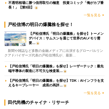
不透明相場に勝つ信用取引の極意 投資コミック「俺がカブ番
長！」【第9回】
一覧を見る
戸松信博の明日の爆騰株を探せ！
【戸松信博氏「明日の爆騰株」を探せ】トーメン
デバイス：サムスンを通じて世界のAIメモリ需
要…
新聞や雑誌など多数の金融メディアに出演するグローバルリン
クアドバイザーズ代表の戸松信博氏が、最新…
【戸松信博氏「明日の爆騰株」を探せ】レーザーテック：最先
端半導体の製造に不可欠な検査装…
【戸松信博氏「明日の爆騰株」を探せ】TDK：AIインフラを支
えるキープレーヤー 成長の再評…
一覧を見る
田代尚機のチャイナ・リサーチ