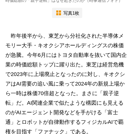
時価総額の「親子逆転」はなぜ起きたのか（時事通信フォト）
写真1枚
昨年後半から、東芝から分社化された半導体メ
モリー大手・キオクシアホールディングスの株価
が急騰。今年6月にはトヨタ自動車を抜いて国内企
業の時価総額トップに躍り出た。東芝は経営危機
で2023年に上場廃止となったのに対し、キオクシ
アはAI需要の追い風に乗って2024年の新規上場か
ら一時は株価70倍超となった。まさに「親子逆
転」だ。AI関連企業で似たような構図にも見える
のがAIエージェント開発などを手がける「富士
通」とロボットが自律動作するフィジカルAIで覇
権を目指す「ファナック」である。