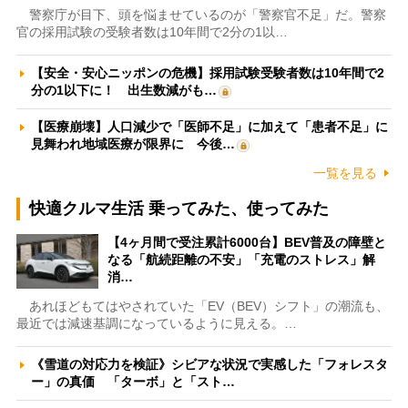
警察庁が目下、頭を悩ませているのが「警察官不足」だ。警察
官の採用試験の受験者数は10年間で2分の1以…
【安全・安心ニッポンの危機】採用試験受験者数は10年間で2
分の1以下に！ 出生数減がも…
【医療崩壊】人口減少で「医師不足」に加えて「患者不足」に
見舞われ地域医療が限界に 今後…
一覧を見る
快適クルマ生活 乗ってみた、使ってみた
【4ヶ月間で受注累計6000台】BEV普及の障壁と
なる「航続距離の不安」「充電のストレス」解
消…
あれほどもてはやされていた「EV（BEV）シフト」の潮流も、
最近では減速基調になっているように見える。…
《雪道の対応力を検証》シビアな状況で実感した「フォレスタ
ー」の真価 「ターボ」と「スト…