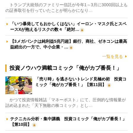
トランプ大統領のファミリー信託が今年1～3月に3000回以上も
の証券取引を行っていたことが明らかになり…
「いつ暴発してもおかしくはない」イーロン・マスク氏とスペ
ースXが抱えるリスクの数々「絶対…
【3メガバンクは純利益5兆円超】銀行、商社、ゼネコンは最高
益続出の一方で、中小企業・…
一覧を見る
投資ノウハウ満載コミック「俺がカブ番長！」
「売り時」を逃さないトレンド見極め術 投資コ
ミック「俺がカブ番長！」【第11回】
かつて投資情報雑誌「マネーポスト」にて、圧倒的な情報量が
詰め込まれた「天下無敵の株コミック」とし…
テクニカル分析・集中講義 投資コミック「俺がカブ番長！」
【第10回】