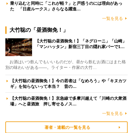
乗り込むと同時に「これが軽？」と戸惑うのには理由があっ
た 「日産ルークス」さらなる躍進…
一覧を見る
大竹聡の「昼酒御免！」
【大竹聡の昼酒御免！】「ネグローニ」「山崎」
「マンハッタン」新宿三丁目の隠れ家バーで1…
お酒はいつ飲んでもいいものだが、昼から飲むお酒にはまた格
別の味わいがある――。ライター・作家の大竹…
【大竹聡の昼酒御免！】今の若者は「なめろう」や「キヌカツ
ギ」を知らないって本当？ 昔の…
【大竹聡の昼酒御免！】京急線で多摩川越えて「川崎の大衆酒
場」へと昼酒旅 押し寄せるノス…
一覧を見る
著者・連載の一覧を見る