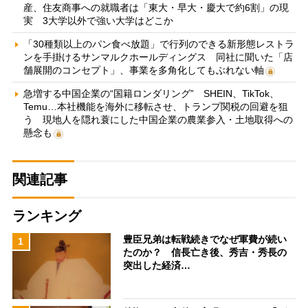
産、住友商事への就職者は「東大・早大・慶大で約6割」の現
実 3大学以外で強い大学はどこか
「30種類以上のパン食べ放題」で行列のできる新形態レストラ
ンを手掛けるサンマルクホールディングス 同社に聞いた「店
舗展開のコンセプト」、事業を多角化してもぶれない軸
急増する中国企業の“国籍ロンダリング” SHEIN、TikTok、
Temu…本社機能を海外に移転させ、トランプ関税の回避を狙
う 現地人を隠れ蓑にした中国企業の農業参入・土地取得への
懸念も
関連記事
ランキング
豊臣兄弟は転戦続きでなぜ軍費が続い
1
たのか？ 信長亡き後、秀吉・秀長の
突出した経済…