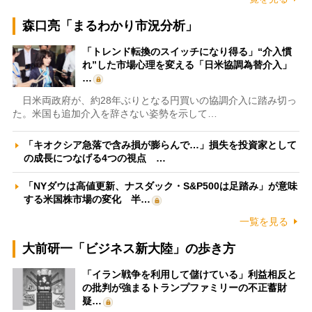
森口亮「まるわかり市況分析」
「トレンド転換のスイッチになり得る」“介入慣
れ”した市場心理を変える「日米協調為替介入」
…
日米両政府が、約28年ぶりとなる円買いの協調介入に踏み切っ
た。米国も追加介入を辞さない姿勢を示して…
「キオクシア急落で含み損が膨らんで…」損失を投資家として
の成長につなげる4つの視点 …
「NYダウは高値更新、ナスダック・S&P500は足踏み」が意味
する米国株市場の変化 半…
一覧を見る
大前研一「ビジネス新大陸」の歩き方
「イラン戦争を利用して儲けている」利益相反と
の批判が強まるトランプファミリーの不正蓄財
疑…