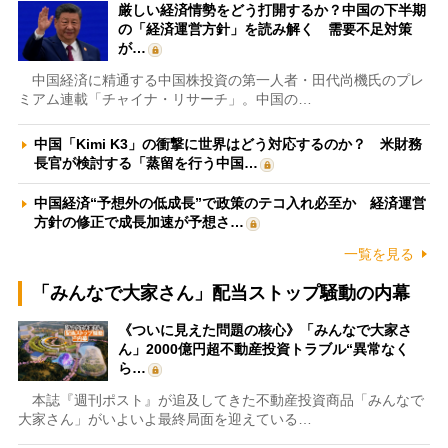
厳しい経済情勢をどう打開するか？中国の下半期
の「経済運営方針」を読み解く 需要不足対策
が…
中国経済に精通する中国株投資の第一人者・田代尚機氏のプレ
ミアム連載「チャイナ・リサーチ」。中国の…
中国「Kimi K3」の衝撃に世界はどう対応するのか？ 米財務
長官が検討する「蒸留を行う中国…
中国経済“予想外の低成長”で政策のテコ入れ必至か 経済運営
方針の修正で成長加速が予想さ…
一覧を見る
「みんなで大家さん」配当ストップ騒動の内幕
《ついに見えた問題の核心》「みんなで大家さ
ん」2000億円超不動産投資トラブル“異常なく
ら…
本誌『週刊ポスト』が追及してきた不動産投資商品「みんなで
大家さん」がいよいよ最終局面を迎えている…