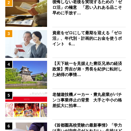
後悔しない老後を実現するための「ゼ
2
ロ活」の極意 「思い入れある品こそ
早めに手放す…
資産をゼロにして最期を迎える「ゼロ
3
活」、年代別・計画的にお金を使うポ
イント 6…
【天下統一を見据えた豊臣兄弟の経済
4
政策】秀吉が弟・秀長を紀伊に転封し
た納得の事情…
老舗遊技機メーカー・豊丸産業がパチ
5
ンコ事業停止の背景 大手と中小の格
差拡大に拍車…
《首都圏高校受験の最新事情》「学力
6
は高いが内申点がとれない」生徒はど