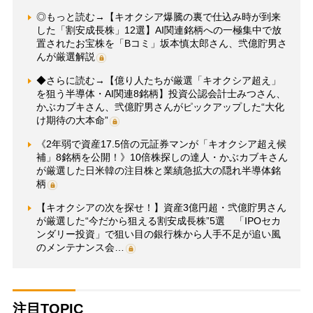
◎もっと読む→【キオクシア爆騰の裏で仕込み時が到来
した「割安成長株」12選】AI関連銘柄への一極集中で放
置されたお宝株を「Bコミ」坂本慎太郎さん、弐億貯男さ
んが厳選解説
◆さらに読む→【億り人たちが厳選「キオクシア超え」
を狙う半導体・AI関連8銘柄】投資公認会計士みつさん、
かぶカブキさん、弐億貯男さんがピックアップした“大化
け期待の大本命”
《2年弱で資産17.5倍の元証券マンが「キオクシア超え候
補」8銘柄を公開！》10倍株探しの達人・かぶカブキさん
が厳選した日米韓の注目株と業績急拡大の隠れ半導体銘
柄
【キオクシアの次を探せ！】資産3億円超・弐億貯男さん
が厳選した“今だから狙える割安成長株”5選 「IPOセカ
ンダリー投資」で狙い目の銀行株から人手不足が追い風
のメンテナンス会…
注目TOPIC