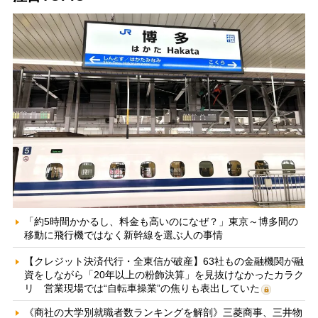
「約5時間かかるし、料金も高いのになぜ？」東京～博多間の
移動に飛行機ではなく新幹線を選ぶ人の事情
【クレジット決済代行・全東信が破産】63社もの金融機関が融
資をしながら「20年以上の粉飾決算」を見抜けなかったカラク
リ 営業現場では“自転車操業”の焦りも表出していた
《商社の大学別就職者数ランキングを解剖》三菱商事、三井物