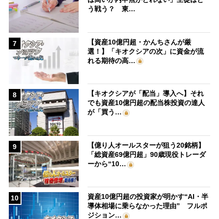
う戦う？ 東…
【資産10億円超・かんちさんが厳
7
選！】「キオクシアの次」に資金が流
れる期待の高…
【キオクシアが「配当」導入へ】それ
8
でも資産10億円超の配当株投資の達人
が「買う…
【億り人オールスターが狙う20銘柄】
9
「総資産69億円超」90歳現役トレーダ
ーから“10…
資産10億円超の投資家が明かす“AI・半
10
導体相場に乗らなかった理由” フルポ
ジション…