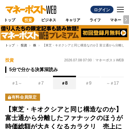
ログイン
トップ
投資
ビジネス
キャリア
ライフ
マネー
トップ
投資
株
【東芝・キオクシアと同じ構造なのか】富士通から分離した
投資
2026.07.08 07:00
マネーポストWEB
5分で分かる決算深読み
1
7
8
9
17
＃
～
＃
＃
＃
～
＃
有料会員限定
【東芝・キオクシアと同じ構造なのか】
富士通から分離したファナックのほうが
時価総額が大きくなるカラクリ 売上に