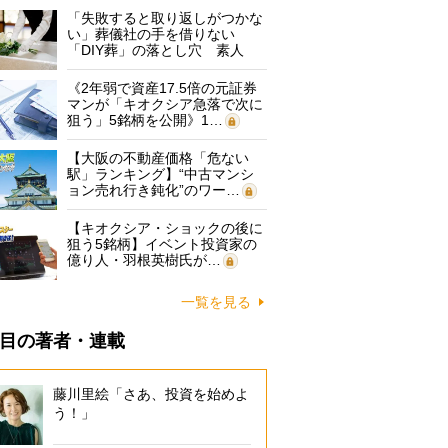
「失敗すると取り返しがつかな
い」葬儀社の手を借りない
「DIY葬」の落とし穴 素人
に…
《2年弱で資産17.5倍の元証券
マンが「キオクシア急落で次に
狙う」5銘柄を公開》1…
【大阪の不動産価格「危ない
駅」ランキング】“中古マンシ
ョン売れ行き鈍化”のワー…
【キオクシア・ショックの後に
狙う5銘柄】イベント投資家の
億り人・羽根英樹氏が…
一覧を見る
目の著者・連載
藤川里絵「さあ、投資を始めよ
う！」