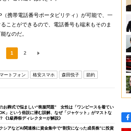
P（携帯電話番号ポータビリティ）が可能で、一
けることができるので、電話番号も端末もそのま
可能なのだ。
1
2
マートフォン
格安スマホ
森田悦子
節約
のお葬式で悩ましい“喪服問題” 女性は「ワンピースを着てい
OK」という俗説に潜む誤解、なぜ「ジャケット」がマストな
？《1級葬祭ディレクターが解説》
クシアなどAI関連株に資金集中で“割安になった成長株”に投資