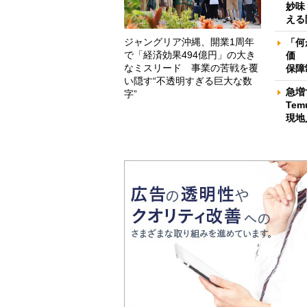
妙味
える
ジャングリア沖縄、開業1周年
「何
で「経済効果494億円」の大き
価 
なミスリード 事業の苦戦を覆
保障
い隠す“不透明すぎる巨大な数
急増
字”
Te
現地