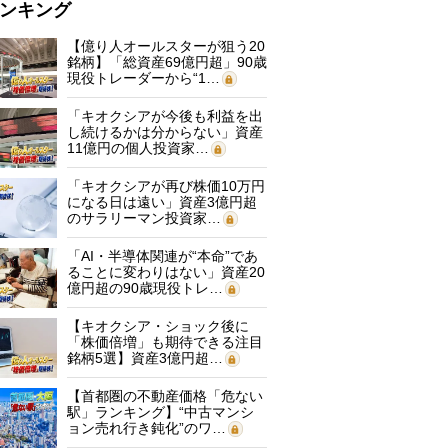
ンキング
【億り人オールスターが狙う20
銘柄】「総資産69億円超」90歳
現役トレーダーから“1…
「キオクシアが今後も利益を出
し続けるかは分からない」資産
11億円の個人投資家…
「キオクシアが再び株価10万円
になる日は遠い」資産3億円超
のサラリーマン投資家…
「AI・半導体関連が“本命”であ
ることに変わりはない」資産20
億円超の90歳現役トレ…
【キオクシア・ショック後に
「株価倍増」も期待できる注目
銘柄5選】資産3億円超…
【首都圏の不動産価格「危ない
駅」ランキング】“中古マンシ
ョン売れ行き鈍化”のワ…