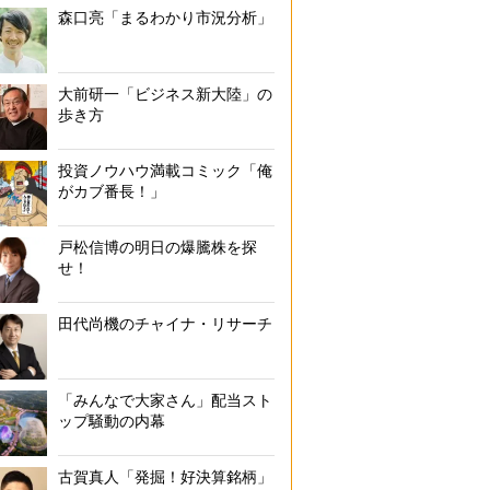
森口亮「まるわかり市況分析」
大前研一「ビジネス新大陸」の
歩き方
投資ノウハウ満載コミック「俺
がカブ番長！」
戸松信博の明日の爆騰株を探
せ！
田代尚機のチャイナ・リサーチ
「みんなで大家さん」配当スト
ップ騒動の内幕
古賀真人「発掘！好決算銘柄」