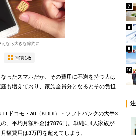
7
8
換えなら大きな節約に
9
写真1枚
10
なったスマホだが、その費用に不満を持つ人は
家庭も増えており、家族全員分となるとその負担
注
Tドコモ・au（KDDI）・ソフトバンクの大手3
の、平均月額料金は7876円。単純に4人家族が
月額費用は3万円を超えてしまう。