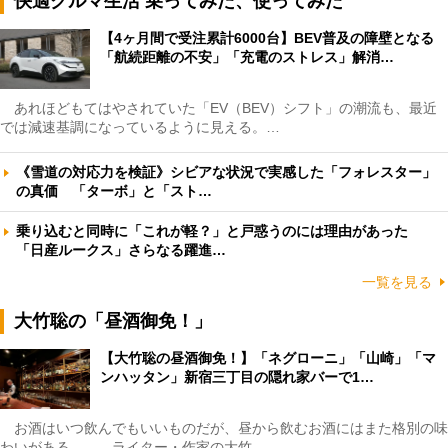
快適クルマ生活 乗ってみた、使ってみた
【4ヶ月間で受注累計6000台】BEV普及の障壁となる
「航続距離の不安」「充電のストレス」解消…
あれほどもてはやされていた「EV（BEV）シフト」の潮流も、最近
では減速基調になっているように見える。…
《雪道の対応力を検証》シビアな状況で実感した「フォレスター」
の真価 「ターボ」と「スト…
乗り込むと同時に「これが軽？」と戸惑うのには理由があった
「日産ルークス」さらなる躍進…
一覧を見る
大竹聡の「昼酒御免！」
【大竹聡の昼酒御免！】「ネグローニ」「山崎」「マ
ンハッタン」新宿三丁目の隠れ家バーで1…
お酒はいつ飲んでもいいものだが、昼から飲むお酒にはまた格別の味
わいがある――。ライター・作家の大竹…