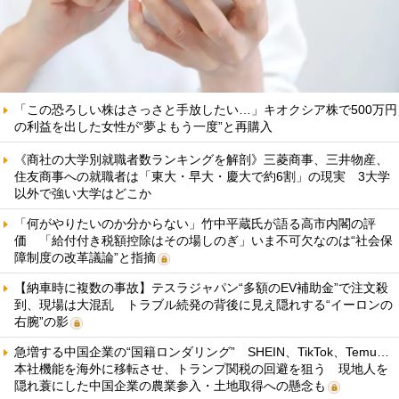
「この恐ろしい株はさっさと手放したい…」キオクシア株で500万円
の利益を出した女性が“夢よもう一度”と再購入
《商社の大学別就職者数ランキングを解剖》三菱商事、三井物産、
住友商事への就職者は「東大・早大・慶大で約6割」の現実 3大学
以外で強い大学はどこか
「何がやりたいのか分からない」竹中平蔵氏が語る高市内閣の評
価 「給付付き税額控除はその場しのぎ」いま不可欠なのは“社会保
障制度の改革議論”と指摘
【納車時に複数の事故】テスラジャパン“多額のEV補助金”で注文殺
到、現場は大混乱 トラブル続発の背後に見え隠れする“イーロンの
右腕”の影
急増する中国企業の“国籍ロンダリング” SHEIN、TikTok、Temu…
本社機能を海外に移転させ、トランプ関税の回避を狙う 現地人を
隠れ蓑にした中国企業の農業参入・土地取得への懸念も