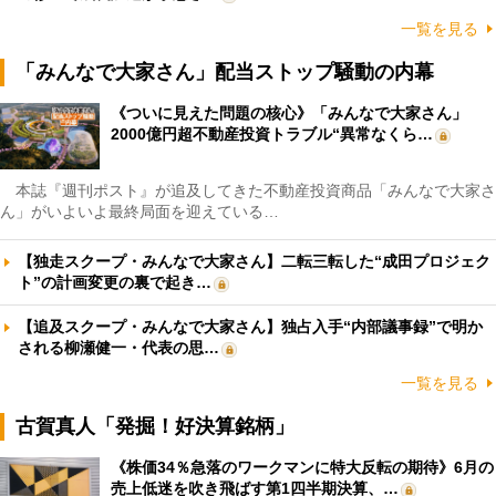
一覧を見る
「みんなで大家さん」配当ストップ騒動の内幕
《ついに見えた問題の核心》「みんなで大家さん」
2000億円超不動産投資トラブル“異常なくら…
本誌『週刊ポスト』が追及してきた不動産投資商品「みんなで大家さ
ん」がいよいよ最終局面を迎えている…
【独走スクープ・みんなで大家さん】二転三転した“成田プロジェク
ト”の計画変更の裏で起き…
【追及スクープ・みんなで大家さん】独占入手“内部議事録”で明か
される柳瀬健一・代表の思…
一覧を見る
古賀真人「発掘！好決算銘柄」
《株価34％急落のワークマンに特大反転の期待》6月の
売上低迷を吹き飛ばす第1四半期決算、…