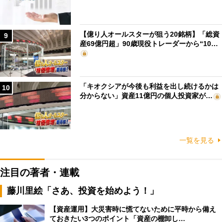
【億り人オールスターが狙う20銘柄】「総資
9
産69億円超」90歳現役トレーダーから“10…
「キオクシアが今後も利益を出し続けるかは
10
分からない」資産11億円の個人投資家が…
一覧を見る
注目の著者・連載
藤川里絵「さあ、投資を始めよう！」
【資産運用】大災害時に慌てないために平時から備え
ておきたい3つのポイント「資産の棚卸し…