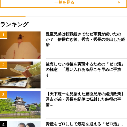
一覧を見る
ランキング
豊臣兄弟は転戦続きでなぜ軍費が続いたの
1
か？ 信長亡き後、秀吉・秀長の突出した経
済…
後悔しない老後を実現するための「ゼロ活」
2
の極意 「思い入れある品こそ早めに手放
す…
【天下統一を見据えた豊臣兄弟の経済政策】
3
秀吉が弟・秀長を紀伊に転封した納得の事
情…
資産をゼロにして最期を迎える「ゼロ活」、
4