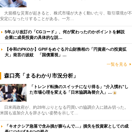
大規模な災害が起きると、株式市場が大きく動いたり、取引環境が不
安定になったりすることがある。一方…
5年ぶり改訂の「CGコード」、何が変わったのかポイントを解説
企業に成長投資の具体的な説…
【令和のPKOか】GPIFをめぐる片山財務相の「円資産への投資拡
大」発言の波紋 「国債重視」…
一覧を見る
森口亮「まるわかり市況分析」
「トレンド転換のスイッチになり得る」“介入慣れ”し
た市場心理を変える「日米協調為替介入」…
日米両政府が、約28年ぶりとなる円買いの協調介入に踏み切った。
米国も追加介入を辞さない姿勢を示して…
「キオクシア急落で含み損が膨らんで…」損失を投資家としての成
長につなげる4つの視点 …