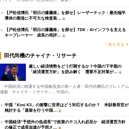
【戸松信博氏「明日の爆騰株」を探せ】レーザーテック：最先端半
導体の製造に不可欠な検査装…
【戸松信博氏「明日の爆騰株」を探せ】TDK：AIインフラを支える
キープレーヤー 成長の再評…
一覧を見る
田代尚機のチャイナ・リサーチ
厳しい経済情勢をどう打開するか？中国の下半期の
「経済運営方針」を読み解く 需要不足対策が…
中国経済に精通する中国株投資の第一人者・田代尚機氏のプレミアム
連載「チャイナ・リサーチ」。中国の…
中国「Kimi K3」の衝撃に世界はどう対応するのか？ 米財務長官が
検討する「蒸留を行う中国…
中国経済“予想外の低成長”で政策のテコ入れ必至か 経済運営方針
の修正で成長加速が予想さ…