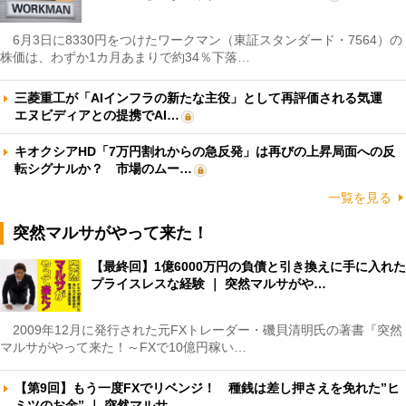
6月3日に8330円をつけたワークマン（東証スタンダード・7564）の
株価は、わずか1カ月あまりで約34％下落…
三菱重工が「AIインフラの新たな主役」として再評価される気運
エヌビディアとの提携でAI…
キオクシアHD「7万円割れからの急反発」は再びの上昇局面への反
転シグナルか？ 市場のムー…
一覧を見る
突然マルサがやって来た！
【最終回】1億6000万円の負債と引き換えに手に入れた
プライスレスな経験 ｜ 突然マルサがや…
2009年12月に発行された元FXトレーダー・磯貝清明氏の著書『突然
マルサがやって来た！～FXで10億円稼い…
【第9回】もう一度FXでリベンジ！ 種銭は差し押さえを免れた”ヒ
ミツのお金” ｜ 突然マルサ…