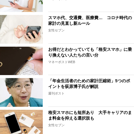
スマホ代、交通費、医療費… コロナ時代の
家計の見直し新ルール
女性セブン
お得だとわかっていても「格安スマホ」に乗
り換えない人たちの言い分
マネーポストWEB
「年金生活者のための家計圧縮術」5つのポ
イントを荻原博子氏が解説
週刊ポスト
格安スマホにも短所あり 大手キャリアのま
ま料金を抑える選択肢も
女性セブン