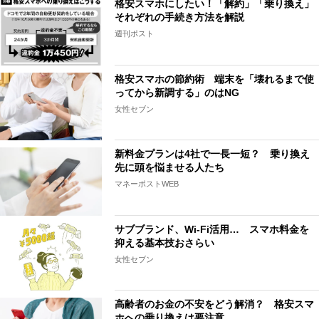
格安スマホにしたい！「解約」「乗り換え」
それぞれの手続き方法を解説
週刊ポスト
格安スマホの節約術 端末を「壊れるまで使
ってから新調する」のはNG
女性セブン
新料金プランは4社で一長一短？ 乗り換え
先に頭を悩ませる人たち
マネーポストWEB
サブブランド、Wi-Fi活用… スマホ料金を
抑える基本技おさらい
女性セブン
高齢者のお金の不安をどう解消？ 格安スマ
ホへの乗り換えは要注意