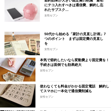
節約効果が大きい固定費の削減 最初
にテコ入れすべきは通信費、解約し忘
れたサブスク…
女性セブン
50代から始める「家計の見直し計画」7
つのポイント まずは固定費の見直し
を
女性セブン
本気で節約したいなら変動費より固定費を！
手続きは面倒でも効果絶大
女性セブン
使わなくても料金がかかる固定電話 解約し
てスマホに一本化で通信費削減も
女性セブン