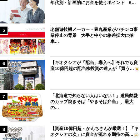
年代別・計画的にお金を使うポイント 6…
老舗遊技機メーカー・豊丸産業がパチンコ事
5
業停止の背景 大手と中小の格差拡大に拍
車…
【キオクシアが「配当」導入へ】それでも資
6
産10億円超の配当株投資の達人が「買う…
「北海道で知らない人はいない！」道民熱愛
7
のカップ焼きそば「やきそば弁当」、最大
の…
【資産10億円超・かんちさんが厳選！】「キ
8
オクシアの次」に資金が流れる期待の高…