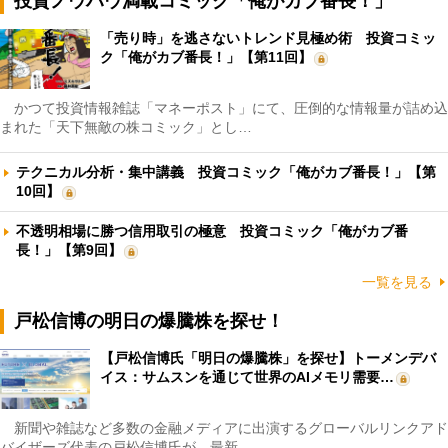
投資ノウハウ満載コミック「俺がカブ番長！」
「売り時」を逃さないトレンド見極め術 投資コミッ
ク「俺がカブ番長！」【第11回】
かつて投資情報雑誌「マネーポスト」にて、圧倒的な情報量が詰め込
まれた「天下無敵の株コミック」とし…
テクニカル分析・集中講義 投資コミック「俺がカブ番長！」【第
10回】
不透明相場に勝つ信用取引の極意 投資コミック「俺がカブ番
長！」【第9回】
一覧を見る
戸松信博の明日の爆騰株を探せ！
【戸松信博氏「明日の爆騰株」を探せ】トーメンデバ
イス：サムスンを通じて世界のAIメモリ需要…
新聞や雑誌など多数の金融メディアに出演するグローバルリンクアド
バイザーズ代表の戸松信博氏が、最新…