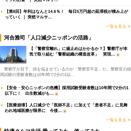
【第8回】年利はなんと14.6％！ 毎日5万円超の延滞税が積み上が
っていく ｜ 突然マルサ…
一覧を見る
河合雅司「人口減少ニッポンの活路」
【「警察官離れ」に歯止めはかかるか？】警察庁が本
気で取り組む「警察組織の構造改革」 実現…
警察庁が目下、頭を悩ませているのが「警察官不足」だ。警察官の採
用試験の受験者数は10年間で2分の1以…
【安全・安心ニッポンの危機】採用試験受験者数は10年間で2分の1
以下に！ 出生数減がも…
【医療崩壊】人口減少で「医師不足」に加えて「患者不足」に見舞
われ地域医療が限界に 今後…
一覧を見る