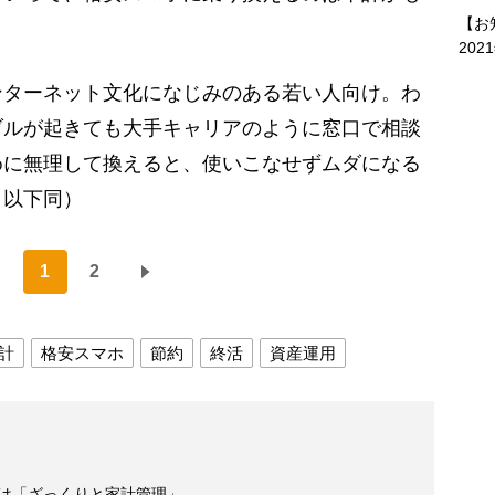
【お
202
ンターネット文化になじみのある若い人向け。わ
ブルが起きても大手キャリアのように窓口で相談
めに無理して換えると、使いこなせずムダになる
・以下同）
1
2
計
格安スマホ
節約
終活
資産運用
訣は「ざっくりと家計管理」