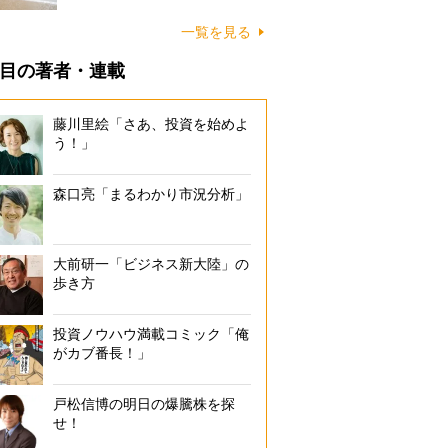
に…
一覧を見る
目の著者・連載
藤川里絵「さあ、投資を始めよ
う！」
森口亮「まるわかり市況分析」
大前研一「ビジネス新大陸」の
歩き方
投資ノウハウ満載コミック「俺
がカブ番長！」
戸松信博の明日の爆騰株を探
せ！