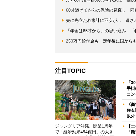
60才過ぎてからの保険の見直し 
夫に先立たれ家計に不安が… 遺さ
「年金は65才から」の思い込み、
250万円給付金も 定年後に国から
注目TOPIC
「3
手掛
コン
《商
住友
以外
ジャングリア沖縄、開業1周年
【土
で「経済効果494億円」の大き
「懸