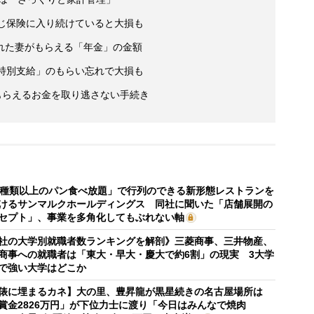
同じ保険に入り続けていると大損も
れた妻がもらえる「年金」の金額
「特別支給」のもらい忘れで大損も
もらえるお金を取り逃さない手続き
0種類以上のパン食べ放題」で行列のできる新形態レストランを
けるサンマルクホールディングス 同社に聞いた「店舗展開の
セプト」、事業を多角化してもぶれない軸
社の大学別就職者数ランキングを解剖》三菱商事、三井物産、
商事への就職者は「東大・早大・慶大で約6割」の現実 3大学
で強い大学はどこか
俵に埋まるカネ】大の里、豊昇龍が黒星続きの名古屋場所は
賞金2826万円」が下位力士に渡り「今日はみんなで焼肉