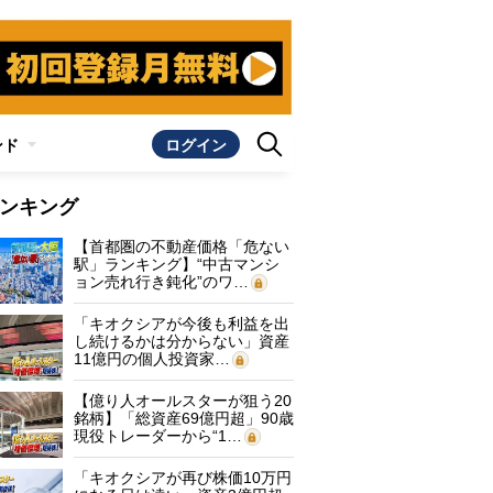
ンド
ログイン
ンキング
【首都圏の不動産価格「危ない
駅」ランキング】“中古マンシ
ョン売れ行き鈍化”のワ…
「キオクシアが今後も利益を出
し続けるかは分からない」資産
11億円の個人投資家…
【億り人オールスターが狙う20
銘柄】「総資産69億円超」90歳
現役トレーダーから“1…
「キオクシアが再び株価10万円