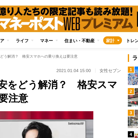
ア
ライフ
マネー
住まい・不動産
家計
トレ
どう解消？ 格安スマホへの乗り換えは要注意
ラ
1
2021.01.04 15:00
女性セブン
安をどう解消？ 格安スマ
2
要注意
3
4