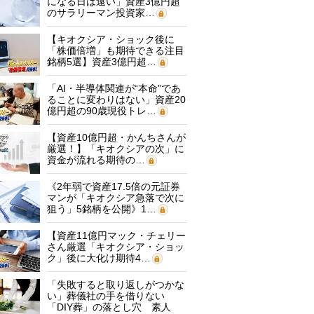
になる日は遠い」資産3億円超
のサラリーマン投資家…
【キオクシア・ショック後に
「株価倍増」も期待できる注目
銘柄5選】資産3億円超…
「AI・半導体関連が“本命”であ
ることに変わりはない」資産20
億円超の90歳現役トレ…
【資産10億円超・かんちさんが
厳選！】「キオクシアの次」に
資金が流れる期待の…
《2年弱で資産17.5倍の元証券
マンが「キオクシア急落で次に
狙う」5銘柄を公開》1…
【資産11億円マック・チェリー
さん厳選「キオクシア・ショッ
ク」後に大化け期待4…
「失敗すると取り返しがつかな
い」葬儀社の手を借りない
「DIY葬」の落とし穴 素人