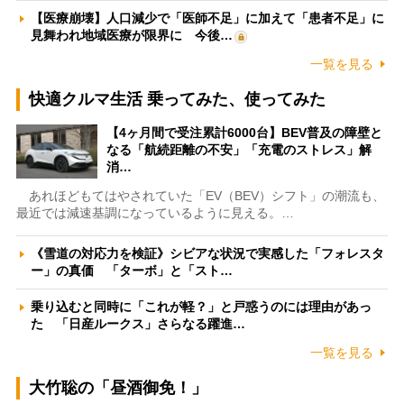
【医療崩壊】人口減少で「医師不足」に加えて「患者不足」に
見舞われ地域医療が限界に 今後…
一覧を見る
快適クルマ生活 乗ってみた、使ってみた
【4ヶ月間で受注累計6000台】BEV普及の障壁と
なる「航続距離の不安」「充電のストレス」解
消…
あれほどもてはやされていた「EV（BEV）シフト」の潮流も、
最近では減速基調になっているように見える。…
《雪道の対応力を検証》シビアな状況で実感した「フォレスタ
ー」の真価 「ターボ」と「スト…
乗り込むと同時に「これが軽？」と戸惑うのには理由があっ
た 「日産ルークス」さらなる躍進…
一覧を見る
大竹聡の「昼酒御免！」