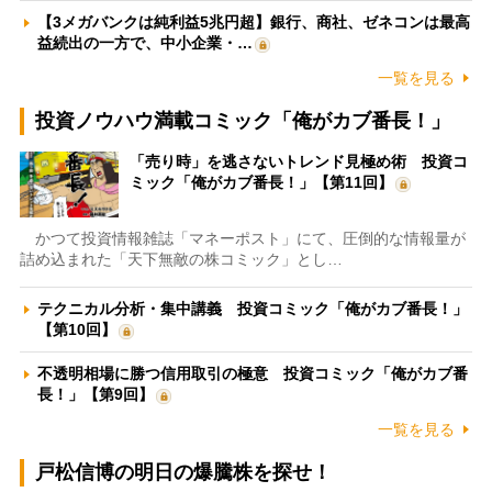
【3メガバンクは純利益5兆円超】銀行、商社、ゼネコンは最高
益続出の一方で、中小企業・…
一覧を見る
投資ノウハウ満載コミック「俺がカブ番長！」
「売り時」を逃さないトレンド見極め術 投資コ
ミック「俺がカブ番長！」【第11回】
かつて投資情報雑誌「マネーポスト」にて、圧倒的な情報量が
詰め込まれた「天下無敵の株コミック」とし…
テクニカル分析・集中講義 投資コミック「俺がカブ番長！」
【第10回】
不透明相場に勝つ信用取引の極意 投資コミック「俺がカブ番
長！」【第9回】
一覧を見る
戸松信博の明日の爆騰株を探せ！