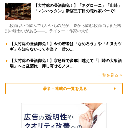
【大竹聡の昼酒御免！】「ネグローニ」「山崎」
「マンハッタン」新宿三丁目の隠れ家バーで1…
お酒はいつ飲んでもいいものだが、昼から飲むお酒にはまた格
別の味わいがある――。ライター・作家の大竹…
【大竹聡の昼酒御免！】今の若者は「なめろう」や「キヌカツ
ギ」を知らないって本当？ 昔の…
【大竹聡の昼酒御免！】京急線で多摩川越えて「川崎の大衆酒
場」へと昼酒旅 押し寄せるノス…
一覧を見る
著者・連載の一覧を見る