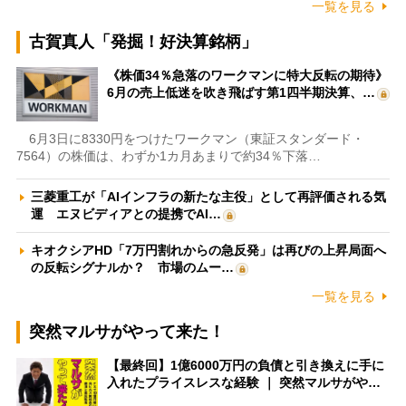
一覧を見る
古賀真人「発掘！好決算銘柄」
《株価34％急落のワークマンに特大反転の期待》
6月の売上低迷を吹き飛ばす第1四半期決算、…
6月3日に8330円をつけたワークマン（東証スタンダード・
7564）の株価は、わずか1カ月あまりで約34％下落…
三菱重工が「AIインフラの新たな主役」として再評価される気
運 エヌビディアとの提携でAI…
キオクシアHD「7万円割れからの急反発」は再びの上昇局面へ
の反転シグナルか？ 市場のムー…
一覧を見る
突然マルサがやって来た！
【最終回】1億6000万円の負債と引き換えに手に
入れたプライスレスな経験 ｜ 突然マルサがや…