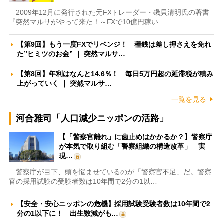
2009年12月に発行された元FXトレーダー・磯貝清明氏の著書
『突然マルサがやって来た！～FXで10億円稼い…
【第9回】もう一度FXでリベンジ！ 種銭は差し押さえを免れ
た”ヒミツのお金” ｜ 突然マルサ…
【第8回】年利はなんと14.6％！ 毎日5万円超の延滞税が積み
上がっていく ｜ 突然マルサ…
一覧を見る
河合雅司「人口減少ニッポンの活路」
【「警察官離れ」に歯止めはかかるか？】警察庁
が本気で取り組む「警察組織の構造改革」 実
現…
警察庁が目下、頭を悩ませているのが「警察官不足」だ。警察
官の採用試験の受験者数は10年間で2分の1以…
【安全・安心ニッポンの危機】採用試験受験者数は10年間で2
分の1以下に！ 出生数減がも…