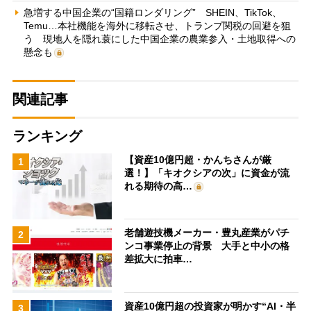
急増する中国企業の“国籍ロンダリング” SHEIN、TikTok、
Temu…本社機能を海外に移転させ、トランプ関税の回避を狙
う 現地人を隠れ蓑にした中国企業の農業参入・土地取得への
懸念も
関連記事
ランキング
【資産10億円超・かんちさんが厳
1
選！】「キオクシアの次」に資金が流
れる期待の高…
老舗遊技機メーカー・豊丸産業がパチ
2
ンコ事業停止の背景 大手と中小の格
差拡大に拍車…
資産10億円超の投資家が明かす“AI・半
3