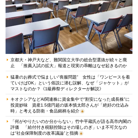
京都大・神戸大など、難関国立大学の総合型選抜が続々と廃
止 「推薦入試の拡大」報道と現実の乖離はなぜ起きるのか
猛暑のお葬式で悩ましい“喪服問題” 女性は「ワンピースを着
ていけばOK」という俗説に潜む誤解、なぜ「ジャケット」が
マストなのか？《1級葬祭ディレクターが解説》
キオクシアなどAI関連株に資金集中で“割安になった成長株”に
投資妙味 資産1.5億円超の坂本慎太郎さんが「絶好の仕込み
時」と考える防衛・食品銘柄を紹介
「何がやりたいのか分からない」竹中平蔵氏が語る高市内閣の
評価 「給付付き税額控除はその場しのぎ」いま不可欠なの
は“社会保障制度の改革議論”と指摘