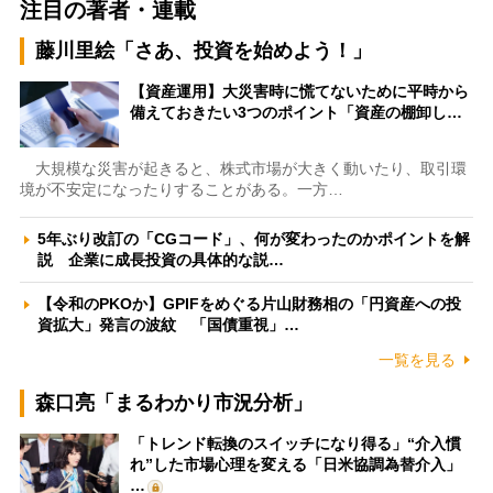
注目の著者・連載
藤川里絵「さあ、投資を始めよう！」
【資産運用】大災害時に慌てないために平時から
備えておきたい3つのポイント「資産の棚卸し…
大規模な災害が起きると、株式市場が大きく動いたり、取引環
境が不安定になったりすることがある。一方…
5年ぶり改訂の「CGコード」、何が変わったのかポイントを解
説 企業に成長投資の具体的な説…
【令和のPKOか】GPIFをめぐる片山財務相の「円資産への投
資拡大」発言の波紋 「国債重視」…
一覧を見る
森口亮「まるわかり市況分析」
「トレンド転換のスイッチになり得る」“介入慣
れ”した市場心理を変える「日米協調為替介入」
…