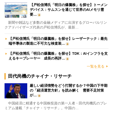
【戸松信博氏「明日の爆騰株」を探せ】トーメン
デバイス：サムスンを通じて世界のAIメモリ需
要…
新聞や雑誌など多数の金融メディアに出演するグローバルリン
クアドバイザーズ代表の戸松信博氏が、最新…
【戸松信博氏「明日の爆騰株」を探せ】レーザーテック：最先
端半導体の製造に不可欠な検査装…
【戸松信博氏「明日の爆騰株」を探せ】TDK：AIインフラを支
えるキープレーヤー 成長の再評…
一覧を見る
田代尚機のチャイナ・リサーチ
厳しい経済情勢をどう打開するか？中国の下半期
の「経済運営方針」を読み解く 需要不足対策
が…
中国経済に精通する中国株投資の第一人者・田代尚機氏のプレ
ミアム連載「チャイナ・リサーチ」。中国の…