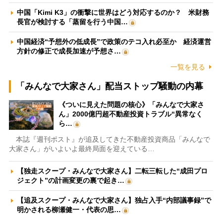
中国「Kimi K3」の衝撃に世界はどう対応するのか？ 米財務
長官が検討する「蒸留を行う中国…
中国経済“予想外の低成長”で政策のテコ入れ必至か 経済運営
方針の修正で成長加速が予想さ…
一覧を見る
「みんなで大家さん」配当ストップ騒動の内幕
《ついに見えた問題の核心》「みんなで大家さ
ん」2000億円超不動産投資トラブル“異常なく
ら…
本誌『週刊ポスト』が追及してきた不動産投資商品「みんなで
大家さん」がいよいよ最終局面を迎えている…
【独走スクープ・みんなで大家さん】二転三転した“成田プロ
ジェクト”の計画変更の裏で起き…
【追及スクープ・みんなで大家さん】独占入手“内部議事録”で
明かされる柳瀬健一・代表の思…