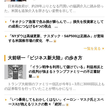
日米両政府が、約28年ぶりとなる円買いの協調介入に踏み切っ
た。米国も追加介入を辞さない姿勢を示して…
「キオクシア急落で含み損が膨らんで…」損失を投資家として
の成長につなげる4つの視点 …
「NYダウは高値更新、ナスダック・S&P500は足踏み」が意味
する米国株市場の変化 半…
一覧を見る
大前研一「ビジネス新大陸」の歩き方
「イラン戦争を利用して儲けている」利益相反と
の批判が強まるトランプファミリーの不正蓄財
疑…
トランプ大統領のファミリー信託が今年1～3月に3000回以上も
の証券取引を行っていたことが明らかになり…
「いつ暴発してもおかしくはない」イーロン・マスク氏とスペ
ースXが抱えるリスクの数々「絶対…