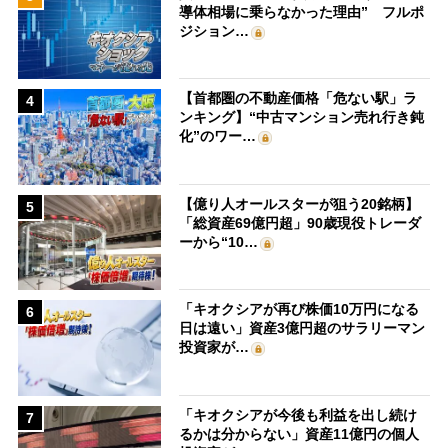
導体相場に乗らなかった理由” フルポ
ジション…
【首都圏の不動産価格「危ない駅」ラ
4
ンキング】“中古マンション売れ行き鈍
化”のワー…
【億り人オールスターが狙う20銘柄】
5
「総資産69億円超」90歳現役トレーダ
ーから“10…
「キオクシアが再び株価10万円になる
6
日は遠い」資産3億円超のサラリーマン
投資家が…
「キオクシアが今後も利益を出し続け
7
るかは分からない」資産11億円の個人