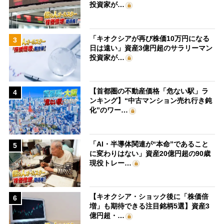
投資家が…
「キオクシアが再び株価10万円になる
3
日は遠い」資産3億円超のサラリーマン
投資家が…
【首都圏の不動産価格「危ない駅」ラ
4
ンキング】“中古マンション売れ行き鈍
化”のワー…
「AI・半導体関連が“本命”であること
5
に変わりはない」資産20億円超の90歳
現役トレー…
【キオクシア・ショック後に「株価倍
6
増」も期待できる注目銘柄5選】資産3
億円超・…