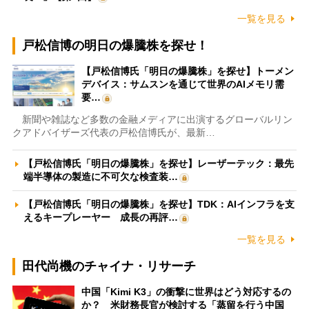
一覧を見る
戸松信博の明日の爆騰株を探せ！
【戸松信博氏「明日の爆騰株」を探せ】トーメン
デバイス：サムスンを通じて世界のAIメモリ需
要…
新聞や雑誌など多数の金融メディアに出演するグローバルリン
クアドバイザーズ代表の戸松信博氏が、最新…
【戸松信博氏「明日の爆騰株」を探せ】レーザーテック：最先
端半導体の製造に不可欠な検査装…
【戸松信博氏「明日の爆騰株」を探せ】TDK：AIインフラを支
えるキープレーヤー 成長の再評…
一覧を見る
田代尚機のチャイナ・リサーチ
中国「Kimi K3」の衝撃に世界はどう対応するの
か？ 米財務長官が検討する「蒸留を行う中国