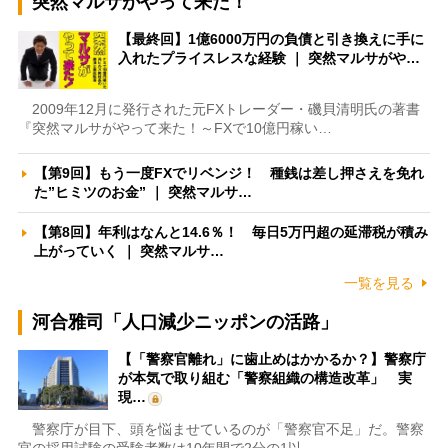
突然マルサがやって来た！
【最終回】1億6000万円の負債と引き換えに手に
入れたプライスレスな経験 ｜ 突然マルサがや…
2009年12月に発行された元FXトレーダー・磯貝清明氏の著書
『突然マルサがやって来た！～FXで10億円稼い…
【第9回】もう一度FXでリベンジ！ 種銭は差し押さえを免れ
た”ヒミツのお金” ｜ 突然マルサ…
【第8回】年利はなんと14.6％！ 毎日5万円超の延滞税が積み
上がっていく ｜ 突然マルサ…
一覧を見る
河合雅司「人口減少ニッポンの活路」
【「警察官離れ」に歯止めはかかるか？】警察庁
が本気で取り組む「警察組織の構造改革」 実
現…
警察庁が目下、頭を悩ませているのが「警察官不足」だ。警察
官の採用試験の受験者数は10年間で2分の1以…