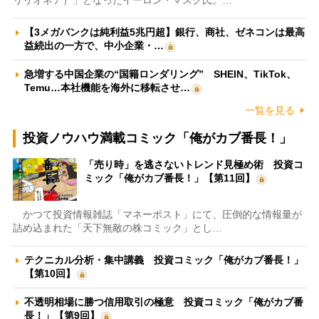
【3メガバンクは純利益5兆円超】銀行、商社、ゼネコンは最高
益続出の一方で、中小企業・…
急増する中国企業の“国籍ロンダリング” SHEIN、TikTok、
Temu…本社機能を海外に移転させ…
一覧を見る
投資ノウハウ満載コミック「俺がカブ番長！」
「売り時」を逃さないトレンド見極め術 投資コ
ミック「俺がカブ番長！」【第11回】
かつて投資情報雑誌「マネーポスト」にて、圧倒的な情報量が
詰め込まれた「天下無敵の株コミック」とし…
テクニカル分析・集中講義 投資コミック「俺がカブ番長！」
【第10回】
不透明相場に勝つ信用取引の極意 投資コミック「俺がカブ番
長！」【第9回】