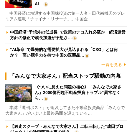
AI…
中国経済に精通する中国株投資の第一人者・田代尚機氏のプレ
ミアム連載「チャイナ・リサーチ」。中国企…
中国経済“予想外の低成長”で政策のテコ入れ必至か 経済運営
方針の修正で成長加速が予想さ…
“AI革命”で爆発的な需要拡大が見込まれる「CXO」とは何
か？ 高い競争力を持つ中国の医薬品…
一覧を見る
「みんなで大家さん」配当ストップ騒動の内幕
《ついに見えた問題の核心》「みんなで大家さ
ん」2000億円超不動産投資トラブル“異常なく
ら…
本誌『週刊ポスト』が追及してきた不動産投資商品「みんなで
大家さん」がいよいよ最終局面を迎えている…
【独走スクープ・みんなで大家さん】二転三転した“成田プロ
ジェクト”の計画変更の裏で起き…