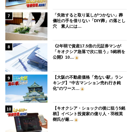
「失敗すると取り返しがつかない」葬
7
儀社の手を借りない「DIY葬」の落とし
穴 素人には…
《2年弱で資産17.5倍の元証券マンが
8
「キオクシア急落で次に狙う」5銘柄を
公開》10…
【大阪の不動産価格「危ない駅」ラン
9
キング】“中古マンション売れ行き鈍
化”のワース…
【キオクシア・ショックの後に狙う5銘
10
柄】イベント投資家の億り人・羽根英
樹氏が厳…