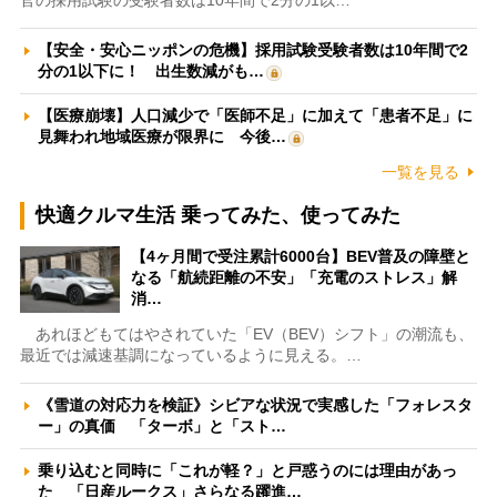
【安全・安心ニッポンの危機】採用試験受験者数は10年間で2
分の1以下に！ 出生数減がも…
【医療崩壊】人口減少で「医師不足」に加えて「患者不足」に
見舞われ地域医療が限界に 今後…
一覧を見る
快適クルマ生活 乗ってみた、使ってみた
【4ヶ月間で受注累計6000台】BEV普及の障壁と
なる「航続距離の不安」「充電のストレス」解
消…
あれほどもてはやされていた「EV（BEV）シフト」の潮流も、
最近では減速基調になっているように見える。…
《雪道の対応力を検証》シビアな状況で実感した「フォレスタ
ー」の真価 「ターボ」と「スト…
乗り込むと同時に「これが軽？」と戸惑うのには理由があっ
た 「日産ルークス」さらなる躍進…