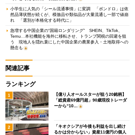
小学生に人気の「シール流通事情」に変調 「ボンドロ」は依
然品薄状態が続くが、模倣品や類似品が大量流通し一部で値崩
れ 「選別が本格化する時代に」
急増する中国企業の“国籍ロンダリング” SHEIN、TikTok、
Temu…本社機能を海外に移転させ、トランプ関税の回避を狙
う 現地人を隠れ蓑にした中国企業の農業参入・土地取得への
懸念も
関連記事
ランキング
【億り人オールスターが狙う20銘柄】
1
「総資産69億円超」90歳現役トレーダ
ーから“10…
「キオクシアが今後も利益を出し続け
2
るかは分からない」資産11億円の個人