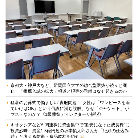
京都大・神戸大など、難関国立大学の総合型選抜が続々と廃
止 「推薦入試の拡大」報道と現実の乖離はなぜ起きるのか
猛暑のお葬式で悩ましい“喪服問題” 女性は「ワンピースを着
ていけばOK」という俗説に潜む誤解、なぜ「ジャケット」が
マストなのか？《1級葬祭ディレクターが解説》
キオクシアなどAI関連株に資金集中で“割安になった成長株”に
投資妙味 資産1.5億円超の坂本慎太郎さんが「絶好の仕込み
時」と考える防衛・食品銘柄を紹介