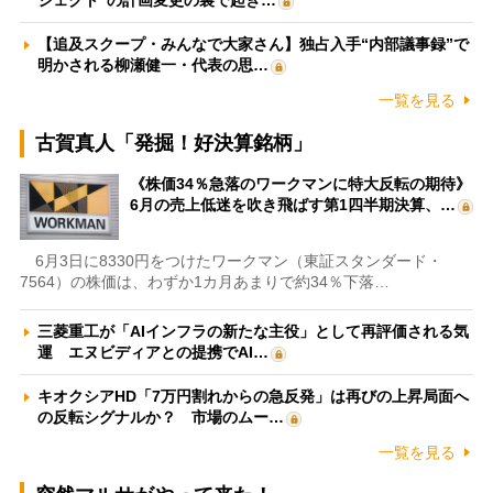
【追及スクープ・みんなで大家さん】独占入手“内部議事録”で
明かされる柳瀬健一・代表の思…
一覧を見る
古賀真人「発掘！好決算銘柄」
《株価34％急落のワークマンに特大反転の期待》
6月の売上低迷を吹き飛ばす第1四半期決算、…
6月3日に8330円をつけたワークマン（東証スタンダード・
7564）の株価は、わずか1カ月あまりで約34％下落…
三菱重工が「AIインフラの新たな主役」として再評価される気
運 エヌビディアとの提携でAI…
キオクシアHD「7万円割れからの急反発」は再びの上昇局面へ
の反転シグナルか？ 市場のムー…
一覧を見る