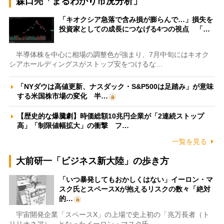
森口亮「まるわかり市況分析」
「キオクシア急落で含み損が膨らんで…」損失を
投資家としての成長につなげる4つの視点 「…
半導体株を中心に相場の調整色が強まり、7月中旬にはキオク
シアホールディングスがストップ安をつけるな…
「NYダウは高値更新、ナスダック・S&P500は足踏み」が意味
する米国株市場の変化 半…
【歴史的な爆騰劇】時価総額10兆円企業が「2連続ストップ
高」「制限値幅拡大」の衝撃 フ…
一覧を見る
大前研一「ビジネス新大陸」の歩き方
「いつ暴発してもおかしくはない」イーロン・マ
スク氏とスペースXが抱えるリスクの数々「絶対
的…
宇宙開発企業「スペースX」の上場で史上初の「兆万長者（ト
リリオネア）」となったイーロン・マスク氏。…