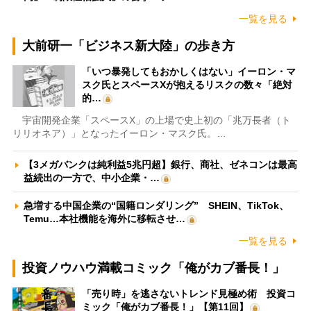
一覧を見る
大前研一「ビジネス新大陸」の歩き方
「いつ暴発してもおかしくはない」イーロン・マ
スク氏とスペースXが抱えるリスクの数々「絶対
的…
宇宙開発企業「スペースX」の上場で史上初の「兆万長者（ト
リリオネア）」となったイーロン・マスク氏。…
【3メガバンクは純利益5兆円超】銀行、商社、ゼネコンは最高
益続出の一方で、中小企業・…
急増する中国企業の“国籍ロンダリング” SHEIN、TikTok、
Temu…本社機能を海外に移転させ…
一覧を見る
投資ノウハウ満載コミック「俺がカブ番長！」
「売り時」を逃さないトレンド見極め術 投資コ
ミック「俺がカブ番長！」【第11回】