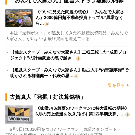
「みんなで大家さん」配当ストップ騒動の内幕
《ついに見えた問題の核心》「みんなで大家さ
ん」2000億円超不動産投資トラブル“異常なく
ら…
本誌『週刊ポスト』が追及してきた不動産投資商品「みんなで
大家さん」がいよいよ最終局面を迎えている…
【独走スクープ・みんなで大家さん】二転三転した“成田プロ
ジェクト”の計画変更の裏で起き…
【追及スクープ・みんなで大家さん】独占入手“内部議事録”で
明かされる柳瀬健一・代表の思…
一覧を見る
古賀真人「発掘！好決算銘柄」
《株価34％急落のワークマンに特大反転の期待》
6月の売上低迷を吹き飛ばす第1四半期決算、…
6月3日に8330円をつけたワークマン（東証スタンダード・
7564）の株価は、わずか1カ月あまりで約34％下落…