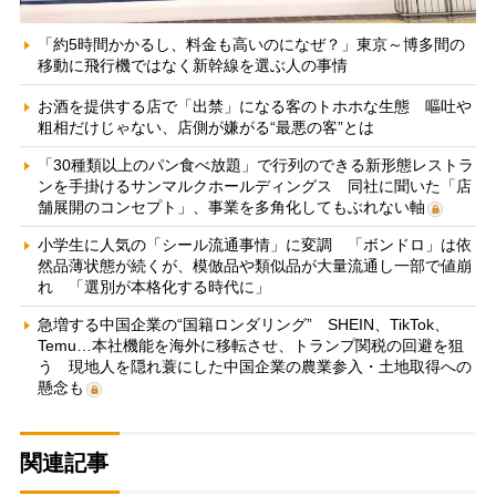
「約5時間かかるし、料金も高いのになぜ？」東京～博多間の
移動に飛行機ではなく新幹線を選ぶ人の事情
お酒を提供する店で「出禁」になる客のトホホな生態 嘔吐や
粗相だけじゃない、店側が嫌がる“最悪の客”とは
「30種類以上のパン食べ放題」で行列のできる新形態レストラ
ンを手掛けるサンマルクホールディングス 同社に聞いた「店
舗展開のコンセプト」、事業を多角化してもぶれない軸
小学生に人気の「シール流通事情」に変調 「ボンドロ」は依
然品薄状態が続くが、模倣品や類似品が大量流通し一部で値崩
れ 「選別が本格化する時代に」
急増する中国企業の“国籍ロンダリング” SHEIN、TikTok、
Temu…本社機能を海外に移転させ、トランプ関税の回避を狙
う 現地人を隠れ蓑にした中国企業の農業参入・土地取得への
懸念も
関連記事