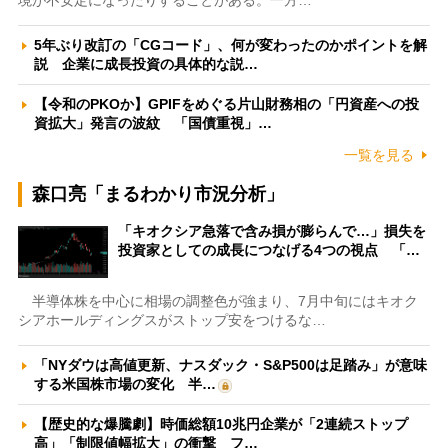
5年ぶり改訂の「CGコード」、何が変わったのかポイントを解
説 企業に成長投資の具体的な説…
【令和のPKOか】GPIFをめぐる片山財務相の「円資産への投
資拡大」発言の波紋 「国債重視」…
一覧を見る
森口亮「まるわかり市況分析」
「キオクシア急落で含み損が膨らんで…」損失を
投資家としての成長につなげる4つの視点 「…
半導体株を中心に相場の調整色が強まり、7月中旬にはキオク
シアホールディングスがストップ安をつけるな…
「NYダウは高値更新、ナスダック・S&P500は足踏み」が意味
する米国株市場の変化 半…
【歴史的な爆騰劇】時価総額10兆円企業が「2連続ストップ
高」「制限値幅拡大」の衝撃 フ…