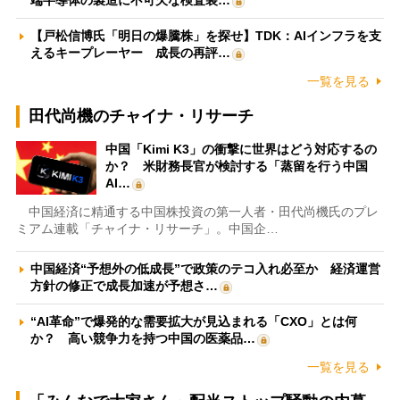
【戸松信博氏「明日の爆騰株」を探せ】TDK：AIインフラを支
えるキープレーヤー 成長の再評…
一覧を見る
田代尚機のチャイナ・リサーチ
中国「Kimi K3」の衝撃に世界はどう対応するの
か？ 米財務長官が検討する「蒸留を行う中国
AI…
中国経済に精通する中国株投資の第一人者・田代尚機氏のプレ
ミアム連載「チャイナ・リサーチ」。中国企…
中国経済“予想外の低成長”で政策のテコ入れ必至か 経済運営
方針の修正で成長加速が予想さ…
“AI革命”で爆発的な需要拡大が見込まれる「CXO」とは何
か？ 高い競争力を持つ中国の医薬品…
一覧を見る