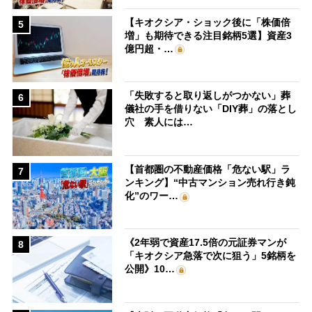
【キオクシア・ショック後に「株価倍
5
増」も期待できる注目銘柄5選】資産3
億円超・…
「失敗すると取り返しがつかない」葬
6
儀社の手を借りない「DIY葬」の落とし
穴 素人には…
【首都圏の不動産価格「危ない駅」ラ
7
ンキング】“中古マンション売れ行き鈍
化”のワー…
《2年弱で資産17.5倍の元証券マンが
8
「キオクシア急落で次に狙う」5銘柄を
公開》10…