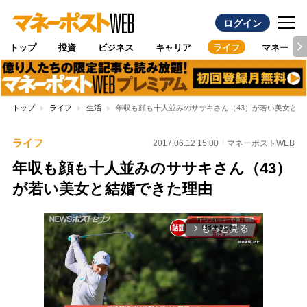
ログイン
トップ
投資
ビジネス
キャリア
ライフ
マネー
トップ
ライフ
生活
年収も顔も十人並みのササキさん（43）が若い美女と結
ライフ
2017.06.12 15:00
マネーポストWEB
年収も顔も十人並みのササキさん（43）
が若い美女と結婚できた理由
もっと見る
arrow_forward_ios