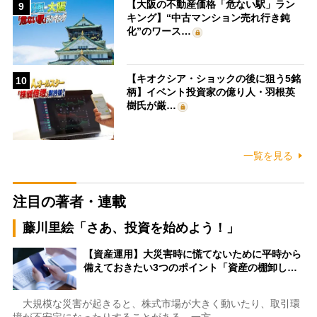
【大阪の不動産価格「危ない駅」ラン
9
キング】“中古マンション売れ行き鈍
化”のワース…
【キオクシア・ショックの後に狙う5銘
10
柄】イベント投資家の億り人・羽根英
樹氏が厳…
一覧を見る
注目の著者・連載
藤川里絵「さあ、投資を始めよう！」
【資産運用】大災害時に慌てないために平時から
備えておきたい3つのポイント「資産の棚卸し…
大規模な災害が起きると、株式市場が大きく動いたり、取引環
境が不安定になったりすることがある。一方…