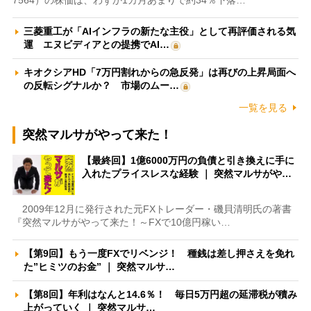
三菱重工が「AIインフラの新たな主役」として再評価される気
運 エヌビディアとの提携でAI…
キオクシアHD「7万円割れからの急反発」は再びの上昇局面へ
の反転シグナルか？ 市場のムー…
一覧を見る
突然マルサがやって来た！
【最終回】1億6000万円の負債と引き換えに手に
入れたプライスレスな経験 ｜ 突然マルサがや…
2009年12月に発行された元FXトレーダー・磯貝清明氏の著書
『突然マルサがやって来た！～FXで10億円稼い…
【第9回】もう一度FXでリベンジ！ 種銭は差し押さえを免れ
た”ヒミツのお金” ｜ 突然マルサ…
【第8回】年利はなんと14.6％！ 毎日5万円超の延滞税が積み
上がっていく ｜ 突然マルサ…