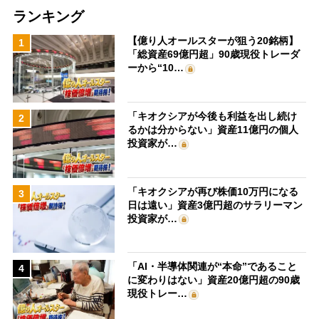
ランキング
【億り人オールスターが狙う20銘柄】
1
「総資産69億円超」90歳現役トレーダ
ーから“10…
「キオクシアが今後も利益を出し続け
2
るかは分からない」資産11億円の個人
投資家が…
「キオクシアが再び株価10万円になる
3
日は遠い」資産3億円超のサラリーマン
投資家が…
「AI・半導体関連が“本命”であること
4
に変わりはない」資産20億円超の90歳
現役トレー…