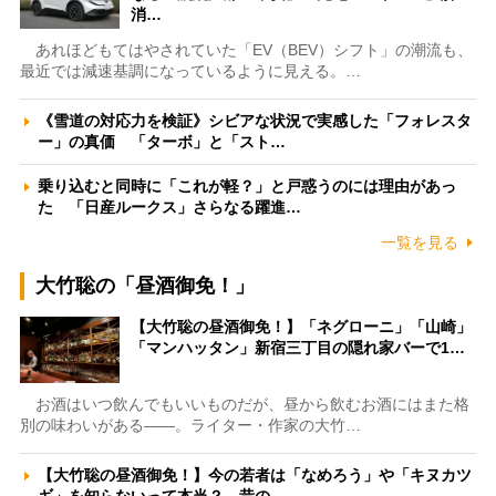
消…
あれほどもてはやされていた「EV（BEV）シフト」の潮流も、
最近では減速基調になっているように見える。…
《雪道の対応力を検証》シビアな状況で実感した「フォレスタ
ー」の真価 「ターボ」と「スト…
乗り込むと同時に「これが軽？」と戸惑うのには理由があっ
た 「日産ルークス」さらなる躍進…
一覧を見る
大竹聡の「昼酒御免！」
【大竹聡の昼酒御免！】「ネグローニ」「山崎」
「マンハッタン」新宿三丁目の隠れ家バーで1…
お酒はいつ飲んでもいいものだが、昼から飲むお酒にはまた格
別の味わいがある――。ライター・作家の大竹…
【大竹聡の昼酒御免！】今の若者は「なめろう」や「キヌカツ
ギ」を知らないって本当？ 昔の…