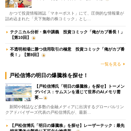
かつて投資情報雑誌「マネーポスト」にて、圧倒的な情報量が
詰め込まれた「天下無敵の株コミック」とし…
テクニカル分析・集中講義 投資コミック「俺がカブ番長！」
【第10回】
不透明相場に勝つ信用取引の極意 投資コミック「俺がカブ番
長！」【第9回】
一覧を見る
戸松信博の明日の爆騰株を探せ！
【戸松信博氏「明日の爆騰株」を探せ】トーメン
デバイス：サムスンを通じて世界のAIメモリ需
要…
新聞や雑誌など多数の金融メディアに出演するグローバルリン
クアドバイザーズ代表の戸松信博氏が、最新…
【戸松信博氏「明日の爆騰株」を探せ】レーザーテック：最先
端半導体の製造に不可欠な検査装…