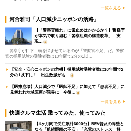
一覧を見る
河合雅司「人口減少ニッポンの活路」
【「警察官離れ」に歯止めはかかるか？】警察庁
が本気で取り組む「警察組織の構造改革」 実
現…
警察庁が目下、頭を悩ませているのが「警察官不足」だ。警察
官の採用試験の受験者数は10年間で2分の1以…
【安全・安心ニッポンの危機】採用試験受験者数は10年間で2
分の1以下に！ 出生数減がも…
【医療崩壊】人口減少で「医師不足」に加えて「患者不足」に
見舞われ地域医療が限界に 今後…
一覧を見る
快適クルマ生活 乗ってみた、使ってみた
【4ヶ月間で受注累計6000台】BEV普及の障壁と
なる「航続距離の不安」「充電のストレス」解