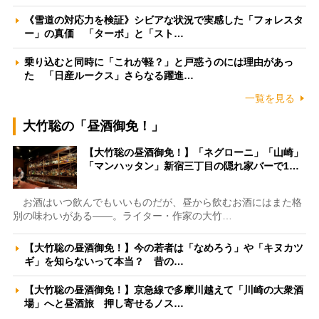
《雪道の対応力を検証》シビアな状況で実感した「フォレスタ
ー」の真価 「ターボ」と「スト…
乗り込むと同時に「これが軽？」と戸惑うのには理由があっ
た 「日産ルークス」さらなる躍進…
一覧を見る
大竹聡の「昼酒御免！」
【大竹聡の昼酒御免！】「ネグローニ」「山崎」
「マンハッタン」新宿三丁目の隠れ家バーで1…
お酒はいつ飲んでもいいものだが、昼から飲むお酒にはまた格
別の味わいがある――。ライター・作家の大竹…
【大竹聡の昼酒御免！】今の若者は「なめろう」や「キヌカツ
ギ」を知らないって本当？ 昔の…
【大竹聡の昼酒御免！】京急線で多摩川越えて「川崎の大衆酒
場」へと昼酒旅 押し寄せるノス…