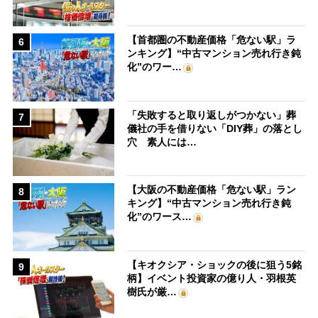
【首都圏の不動産価格「危ない駅」ラ
6
ンキング】“中古マンション売れ行き鈍
化”のワー…
「失敗すると取り返しがつかない」葬
7
儀社の手を借りない「DIY葬」の落とし
穴 素人には…
【大阪の不動産価格「危ない駅」ラン
8
キング】“中古マンション売れ行き鈍
化”のワース…
【キオクシア・ショックの後に狙う5銘
9
柄】イベント投資家の億り人・羽根英
樹氏が厳…