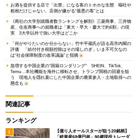
お酒を提供する店で「出禁」になる客のトホホな生態 嘔吐や
粗相だけじゃない、店側が嫌がる“最悪の客”とは
《商社の大学別就職者数ランキングを解剖》三菱商事、三井物
産、住友商事への就職者は「東大・早大・慶大で約6割」の現
実 3大学以外で強い大学はどこか
「何がやりたいのか分からない」竹中平蔵氏が語る高市内閣の
評価 「給付付き税額控除はその場しのぎ」いま不可欠なの
は“社会保障制度の改革議論”と指摘
急増する中国企業の“国籍ロンダリング” SHEIN、TikTok、
Temu…本社機能を海外に移転させ、トランプ関税の回避を狙
う 現地人を隠れ蓑にした中国企業の農業参入・土地取得への
懸念も
関連記事
ランキング
【億り人オールスターが狙う20銘柄】
1
「総資産69億円超」90歳現役トレーダ