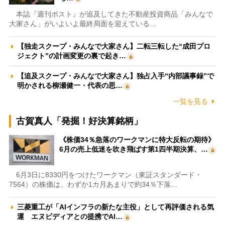
本誌『週刊ポスト』が追及してきた不動産投資商品「みんなで
大家さん」がいよいよ最終局面を迎えている…
【独走スクープ・みんなで大家さん】二転三転した“成田プロ
ジェクト”の計画変更の裏で起き…
【追及スクープ・みんなで大家さん】独占入手“内部議事録”で
明かされる柳瀬健一・代表の思…
一覧を見る
古賀真人「発掘！好決算銘柄」
《株価34％急落のワークマンに特大反転の期待》
6月の売上低迷を吹き飛ばす第1四半期決算、…
6月3日に8330円をつけたワークマン（東証スタンダード・
7564）の株価は、わずか1カ月あまりで約34％下落…
三菱重工が「AIインフラの新たな主役」として再評価される気
運 エヌビディアとの提携でAI…