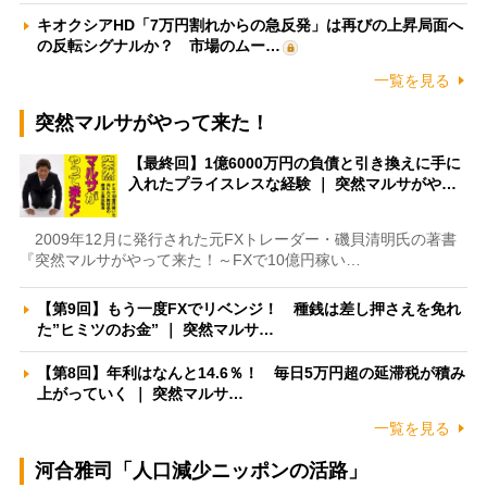
キオクシアHD「7万円割れからの急反発」は再びの上昇局面へ
の反転シグナルか？ 市場のムー…
一覧を見る
突然マルサがやって来た！
【最終回】1億6000万円の負債と引き換えに手に
入れたプライスレスな経験 ｜ 突然マルサがや…
2009年12月に発行された元FXトレーダー・磯貝清明氏の著書
『突然マルサがやって来た！～FXで10億円稼い…
【第9回】もう一度FXでリベンジ！ 種銭は差し押さえを免れ
た”ヒミツのお金” ｜ 突然マルサ…
【第8回】年利はなんと14.6％！ 毎日5万円超の延滞税が積み
上がっていく ｜ 突然マルサ…
一覧を見る
河合雅司「人口減少ニッポンの活路」