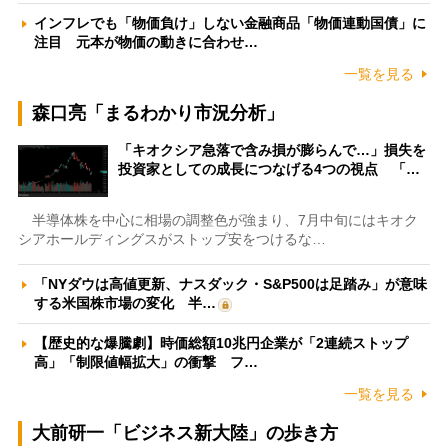
インフレでも「物価負け」しない金融商品「物価連動国債」に
注目 元本が物価の動きに合わせ…
一覧を見る
森口亮「まるわかり市況分析」
「キオクシア急落で含み損が膨らんで…」損失を
投資家としての成長につなげる4つの視点 「…
半導体株を中心に相場の調整色が強まり、7月中旬にはキオク
シアホールディングスがストップ安をつけるな…
「NYダウは高値更新、ナスダック・S&P500は足踏み」が意味
する米国株市場の変化 半…
【歴史的な爆騰劇】時価総額10兆円企業が「2連続ストップ
高」「制限値幅拡大」の衝撃 フ…
一覧を見る
大前研一「ビジネス新大陸」の歩き方