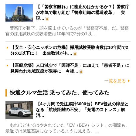
【「警察官離れ」に歯止めはかかるか？】警察庁
が本気で取り組む「警察組織の構造改革」 実
現…
警察庁が目下、頭を悩ませているのが「警察官不足」だ。警察
官の採用試験の受験者数は10年間で2分の1以…
【安全・安心ニッポンの危機】採用試験受験者数は10年間で2
分の1以下に！ 出生数減がも…
【医療崩壊】人口減少で「医師不足」に加えて「患者不足」に
見舞われ地域医療が限界に 今後…
一覧を見る
快適クルマ生活 乗ってみた、使ってみた
【4ヶ月間で受注累計6000台】BEV普及の障壁と
なる「航続距離の不安」「充電のストレス」解
消…
あれほどもてはやされていた「EV（BEV）シフト」の潮流も、
最近では減速基調になっているように見える。…