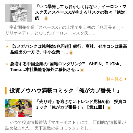
「いつ暴発してもおかしくはない」イーロン・マ
スク氏とスペースXが抱えるリスクの数々「絶対
的…
宇宙開発企業「スペースX」の上場で史上初の「兆万長者（ト
リリオネア）」となったイーロン・マスク氏。…
【3メガバンクは純利益5兆円超】銀行、商社、ゼネコンは最高
益続出の一方で、中小企業・…
急増する中国企業の“国籍ロンダリング” SHEIN、TikTok、
Temu…本社機能を海外に移転させ…
一覧を見る
投資ノウハウ満載コミック「俺がカブ番長！」
「売り時」を逃さないトレンド見極め術 投資コ
ミック「俺がカブ番長！」【第11回】
かつて投資情報雑誌「マネーポスト」にて、圧倒的な情報量が
詰め込まれた「天下無敵の株コミック」とし…