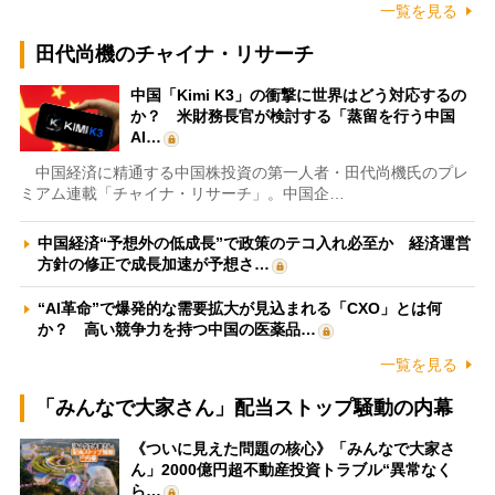
一覧を見る
田代尚機のチャイナ・リサーチ
中国「Kimi K3」の衝撃に世界はどう対応するの
か？ 米財務長官が検討する「蒸留を行う中国
AI…
中国経済に精通する中国株投資の第一人者・田代尚機氏のプレ
ミアム連載「チャイナ・リサーチ」。中国企…
中国経済“予想外の低成長”で政策のテコ入れ必至か 経済運営
方針の修正で成長加速が予想さ…
“AI革命”で爆発的な需要拡大が見込まれる「CXO」とは何
か？ 高い競争力を持つ中国の医薬品…
一覧を見る
「みんなで大家さん」配当ストップ騒動の内幕
《ついに見えた問題の核心》「みんなで大家さ
ん」2000億円超不動産投資トラブル“異常なく
ら…