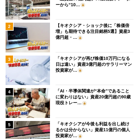
ーから“10…
【キオクシア・ショック後に「株価倍
2
増」も期待できる注目銘柄5選】資産3
億円超・…
「キオクシアが再び株価10万円になる
3
日は遠い」資産3億円超のサラリーマン
投資家が…
「AI・半導体関連が“本命”であること
4
に変わりはない」資産20億円超の90歳
現役トレー…
「キオクシアが今後も利益を出し続け
5
るかは分からない」資産11億円の個人
投資家が…