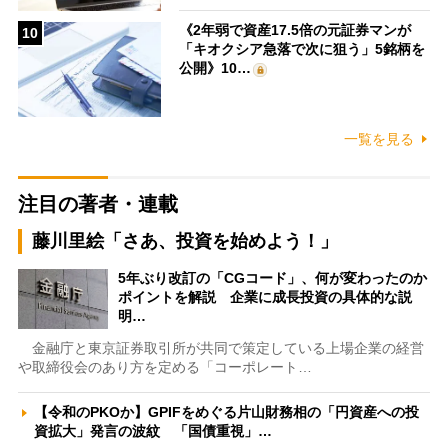
《2年弱で資産17.5倍の元証券マンが
10
「キオクシア急落で次に狙う」5銘柄を
公開》10…
一覧を見る
注目の著者・連載
藤川里絵「さあ、投資を始めよう！」
5年ぶり改訂の「CGコード」、何が変わったのか
ポイントを解説 企業に成長投資の具体的な説
明…
金融庁と東京証券取引所が共同で策定している上場企業の経営
や取締役会のあり方を定める「コーポレート…
【令和のPKOか】GPIFをめぐる片山財務相の「円資産への投
資拡大」発言の波紋 「国債重視」…