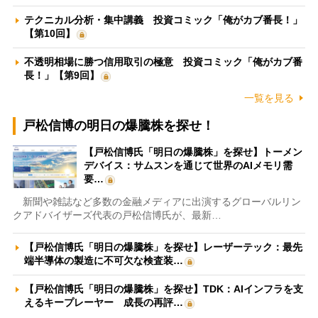
テクニカル分析・集中講義 投資コミック「俺がカブ番長！」
【第10回】
不透明相場に勝つ信用取引の極意 投資コミック「俺がカブ番
長！」【第9回】
一覧を見る
戸松信博の明日の爆騰株を探せ！
【戸松信博氏「明日の爆騰株」を探せ】トーメン
デバイス：サムスンを通じて世界のAIメモリ需
要…
新聞や雑誌など多数の金融メディアに出演するグローバルリン
クアドバイザーズ代表の戸松信博氏が、最新…
【戸松信博氏「明日の爆騰株」を探せ】レーザーテック：最先
端半導体の製造に不可欠な検査装…
【戸松信博氏「明日の爆騰株」を探せ】TDK：AIインフラを支
えるキープレーヤー 成長の再評…