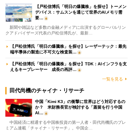
【戸松信博氏「明日の爆騰株」を探せ】トーメン
デバイス：サムスンを通じて世界のAIメモリ需
要…
新聞や雑誌など多数の金融メディアに出演するグローバルリン
クアドバイザーズ代表の戸松信博氏が、最新…
【戸松信博氏「明日の爆騰株」を探せ】レーザーテック：最先
端半導体の製造に不可欠な検査装…
【戸松信博氏「明日の爆騰株」を探せ】TDK：AIインフラを支
えるキープレーヤー 成長の再評…
一覧を見る
田代尚機のチャイナ・リサーチ
中国「Kimi K3」の衝撃に世界はどう対応するの
か？ 米財務長官が検討する「蒸留を行う中国
AI…
中国経済に精通する中国株投資の第一人者・田代尚機氏のプレ
ミアム連載「チャイナ・リサーチ」。中国企…