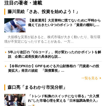
注目の著者・連載
藤川里絵「さあ、投資を始めよう！」
【資産運用】大災害時に慌てないために平時から
備えておきたい3つのポイント「資産の棚卸し…
大規模な災害が起きると、株式市場が大きく動いたり、取引環
境が不安定になったりすることがある。一方…
5年ぶり改訂の「CGコード」、何が変わったのかポイントを解
説 企業に成長投資の具体的な説…
【令和のPKOか】GPIFをめぐる片山財務相の「円資産への投
資拡大」発言の波紋 「国債重視」…
一覧を見る
森口亮「まるわかり市況分析」
「トレンド転換のスイッチになり得る」“介入慣
れ”した市場心理を変える「日米協調為替介入」
…