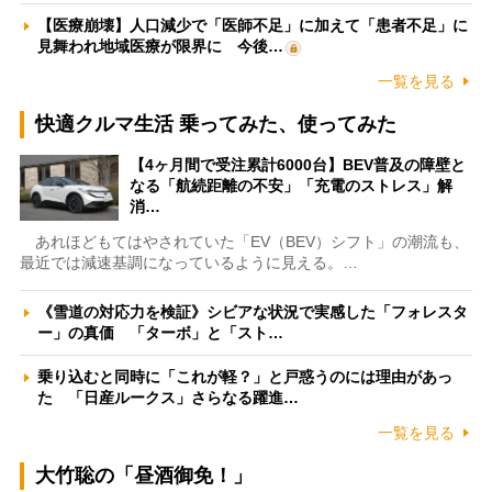
【医療崩壊】人口減少で「医師不足」に加えて「患者不足」に
見舞われ地域医療が限界に 今後…
一覧を見る
快適クルマ生活 乗ってみた、使ってみた
【4ヶ月間で受注累計6000台】BEV普及の障壁と
なる「航続距離の不安」「充電のストレス」解
消…
あれほどもてはやされていた「EV（BEV）シフト」の潮流も、
最近では減速基調になっているように見える。…
《雪道の対応力を検証》シビアな状況で実感した「フォレスタ
ー」の真価 「ターボ」と「スト…
乗り込むと同時に「これが軽？」と戸惑うのには理由があっ
た 「日産ルークス」さらなる躍進…
一覧を見る
大竹聡の「昼酒御免！」