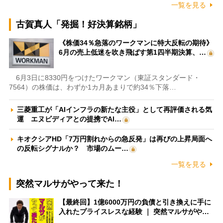
一覧を見る
古賀真人「発掘！好決算銘柄」
《株価34％急落のワークマンに特大反転の期待》
6月の売上低迷を吹き飛ばす第1四半期決算、…
6月3日に8330円をつけたワークマン（東証スタンダード・
7564）の株価は、わずか1カ月あまりで約34％下落…
三菱重工が「AIインフラの新たな主役」として再評価される気
運 エヌビディアとの提携でAI…
キオクシアHD「7万円割れからの急反発」は再びの上昇局面へ
の反転シグナルか？ 市場のムー…
一覧を見る
突然マルサがやって来た！
【最終回】1億6000万円の負債と引き換えに手に
入れたプライスレスな経験 ｜ 突然マルサがや…