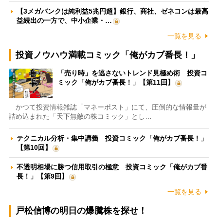
【3メガバンクは純利益5兆円超】銀行、商社、ゼネコンは最高
益続出の一方で、中小企業・…
一覧を見る
投資ノウハウ満載コミック「俺がカブ番長！」
「売り時」を逃さないトレンド見極め術 投資コ
ミック「俺がカブ番長！」【第11回】
かつて投資情報雑誌「マネーポスト」にて、圧倒的な情報量が
詰め込まれた「天下無敵の株コミック」とし…
テクニカル分析・集中講義 投資コミック「俺がカブ番長！」
【第10回】
不透明相場に勝つ信用取引の極意 投資コミック「俺がカブ番
長！」【第9回】
一覧を見る
戸松信博の明日の爆騰株を探せ！