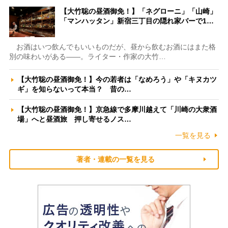
【大竹聡の昼酒御免！】「ネグローニ」「山崎」
「マンハッタン」新宿三丁目の隠れ家バーで1…
お酒はいつ飲んでもいいものだが、昼から飲むお酒にはまた格
別の味わいがある――。ライター・作家の大竹…
【大竹聡の昼酒御免！】今の若者は「なめろう」や「キヌカツ
ギ」を知らないって本当？ 昔の…
【大竹聡の昼酒御免！】京急線で多摩川越えて「川崎の大衆酒
場」へと昼酒旅 押し寄せるノス…
一覧を見る
著者・連載の一覧を見る