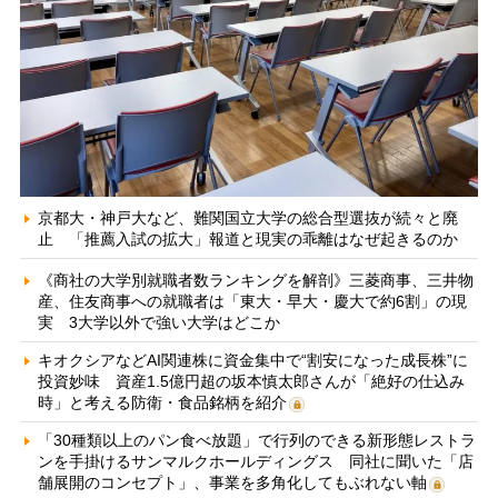
京都大・神戸大など、難関国立大学の総合型選抜が続々と廃
止 「推薦入試の拡大」報道と現実の乖離はなぜ起きるのか
《商社の大学別就職者数ランキングを解剖》三菱商事、三井物
産、住友商事への就職者は「東大・早大・慶大で約6割」の現
実 3大学以外で強い大学はどこか
キオクシアなどAI関連株に資金集中で“割安になった成長株”に
投資妙味 資産1.5億円超の坂本慎太郎さんが「絶好の仕込み
時」と考える防衛・食品銘柄を紹介
「30種類以上のパン食べ放題」で行列のできる新形態レストラ
ンを手掛けるサンマルクホールディングス 同社に聞いた「店
舗展開のコンセプト」、事業を多角化してもぶれない軸