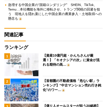
急増する中国企業の“国籍ロンダリング” SHEIN、TikTok、
Temu…本社機能を海外に移転させ、トランプ関税の回避を狙
う 現地人を隠れ蓑にした中国企業の農業参入・土地取得への
懸念も
関連記事
ランキング
【資産10億円超・かんちさんが厳
1
選！】「キオクシアの次」に資金が流
れる期待の高…
【首都圏の不動産価格「危ない駅」ラ
2
ンキング】“中古マンション売れ行き鈍
化”のワー…
【億り人オールスターが狙う20銘柄】
3