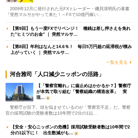
2009年12月に発行された元FXトレーダー・磯貝清明氏の著書
『突然マルサがやって来た！～FXで10億円稼い…
【第9回】もう一度FXでリベンジ！ 種銭は差し押さえを免れ
た”ヒミツのお金” ｜ 突然マルサ…
【第8回】年利はなんと14.6％！ 毎日5万円超の延滞税が積み
上がっていく ｜ 突然マルサ…
一覧を見る
河合雅司「人口減少ニッポンの活路」
【「警察官離れ」に歯止めはかかるか？】警察庁
が本気で取り組む「警察組織の構造改革」 実
現…
警察庁が目下、頭を悩ませているのが「警察官不足」だ。警察
官の採用試験の受験者数は10年間で2分の1以…
【安全・安心ニッポンの危機】採用試験受験者数は10年間で2
分の1以下に！ 出生数減がも…