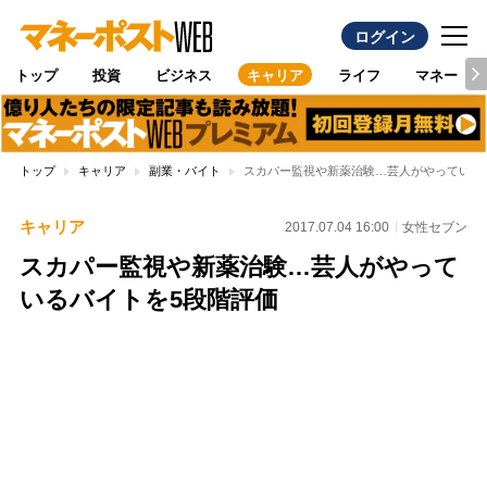
ログイン
トップ
投資
ビジネス
キャリア
ライフ
マネー
トップ
キャリア
副業・バイト
スカパー監視や新薬治験…芸人がやっている
キャリア
2017.07.04 16:00
女性セブン
スカパー監視や新薬治験…芸人がやって
いるバイトを5段階評価
Loaded
:
100.00%
/
Unmute