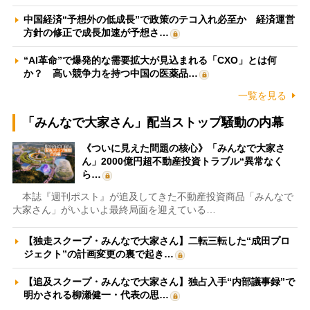
中国経済“予想外の低成長”で政策のテコ入れ必至か 経済運営
方針の修正で成長加速が予想さ…
“AI革命”で爆発的な需要拡大が見込まれる「CXO」とは何
か？ 高い競争力を持つ中国の医薬品…
一覧を見る
「みんなで大家さん」配当ストップ騒動の内幕
《ついに見えた問題の核心》「みんなで大家さ
ん」2000億円超不動産投資トラブル“異常なく
ら…
本誌『週刊ポスト』が追及してきた不動産投資商品「みんなで
大家さん」がいよいよ最終局面を迎えている…
【独走スクープ・みんなで大家さん】二転三転した“成田プロ
ジェクト”の計画変更の裏で起き…
【追及スクープ・みんなで大家さん】独占入手“内部議事録”で
明かされる柳瀬健一・代表の思…