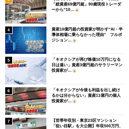
「総資産69億円超」90歳現役トレーダ
ーから“10…
資産10億円超の投資家が明かす“AI・半
4
導体相場に乗らなかった理由” フルポ
ジション…
「キオクシアが再び株価10万円になる
5
日は遠い」資産3億円超のサラリーマン
投資家が…
「キオクシアが今後も利益を出し続け
6
るかは分からない」資産11億円の個人
投資家が…
【世帯年収別・東京23区マンション
7
「狙い目駅」を大公開】年収500万円、