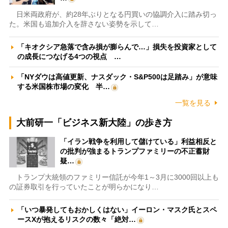
日米両政府が、約28年ぶりとなる円買いの協調介入に踏み切っ
た。米国も追加介入を辞さない姿勢を示して…
「キオクシア急落で含み損が膨らんで…」損失を投資家として
の成長につなげる4つの視点 …
「NYダウは高値更新、ナスダック・S&P500は足踏み」が意味
する米国株市場の変化 半…
一覧を見る
大前研一「ビジネス新大陸」の歩き方
「イラン戦争を利用して儲けている」利益相反と
の批判が強まるトランプファミリーの不正蓄財
疑…
トランプ大統領のファミリー信託が今年1～3月に3000回以上も
の証券取引を行っていたことが明らかになり…
「いつ暴発してもおかしくはない」イーロン・マスク氏とスペ
ースXが抱えるリスクの数々「絶対…