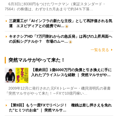
6月3日に8330円をつけたワークマン（東証スタンダード・
7564）の株価は、わずか1カ月あまりで約34％下落…
三菱重工が「AIインフラの新たな主役」として再評価される気
運 エヌビディアとの提携でAI…
キオクシアHD「7万円割れからの急反発」は再びの上昇局面へ
の反転シグナルか？ 市場のムー…
一覧を見る
突然マルサがやって来た！
【最終回】1億6000万円の負債と引き換えに手に
入れたプライスレスな経験 ｜ 突然マルサがや…
2009年12月に発行された元FXトレーダー・磯貝清明氏の著書
『突然マルサがやって来た！～FXで10億円稼い…
【第9回】もう一度FXでリベンジ！ 種銭は差し押さえを免れ
た”ヒミツのお金” ｜ 突然マルサ…