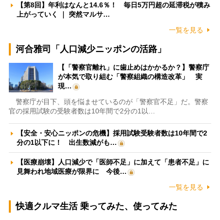
【第8回】年利はなんと14.6％！ 毎日5万円超の延滞税が積み
上がっていく ｜ 突然マルサ…
一覧を見る
河合雅司「人口減少ニッポンの活路」
【「警察官離れ」に歯止めはかかるか？】警察庁
が本気で取り組む「警察組織の構造改革」 実
現…
警察庁が目下、頭を悩ませているのが「警察官不足」だ。警察
官の採用試験の受験者数は10年間で2分の1以…
【安全・安心ニッポンの危機】採用試験受験者数は10年間で2
分の1以下に！ 出生数減がも…
【医療崩壊】人口減少で「医師不足」に加えて「患者不足」に
見舞われ地域医療が限界に 今後…
一覧を見る
快適クルマ生活 乗ってみた、使ってみた