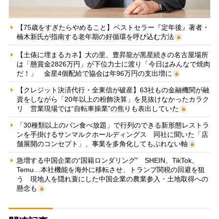
【75歳をすぎたらやめること】ベストセラー『定年後』著者・
楠木新氏が指南する老年期の好循環を呼び込む方法
【土俵に埋まるカネ】大の里、豊昇龍が黒星続きの名古屋場所
は「懸賞金2826万円」が下位力士に渡り「今日はみんなで焼肉
だ！」 金星4個配給で協会は年96万円の支出増に
【クレジット決済代行・全東信が破産】63社もの金融機関が融
資をしながら「20年以上の粉飾決算」を見抜けなかったカラク
リ 営業現場では“自転車操業”の焦りも表出していた
「30種類以上のパン食べ放題」で行列のできる新形態レストラ
ンを手掛けるサンマルクホールディングス 同社に聞いた「店
舗展開のコンセプト」、事業を多角化してもぶれない軸
急増する中国企業の“国籍ロンダリング” SHEIN、TikTok、
Temu…本社機能を海外に移転させ、トランプ関税の回避を狙
う 現地人を隠れ蓑にした中国企業の農業参入・土地取得への
懸念も