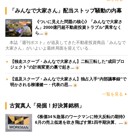
「みんなで大家さん」配当ストップ騒動の内幕
《ついに見えた問題の核心》「みんなで大家さ
ん」2000億円超不動産投資トラブル“異常なく
ら…
本誌『週刊ポスト』が追及してきた不動産投資商品「みんなで
大家さん」がいよいよ最終局面を迎えている…
【独走スクープ・みんなで大家さん】二転三転した“成田プロ
ジェクト”の計画変更の裏で起き…
【追及スクープ・みんなで大家さん】独占入手“内部議事録”で
明かされる柳瀬健一・代表の思…
一覧を見る
古賀真人「発掘！好決算銘柄」
《株価34％急落のワークマンに特大反転の期待》
6月の売上低迷を吹き飛ばす第1四半期決算、…