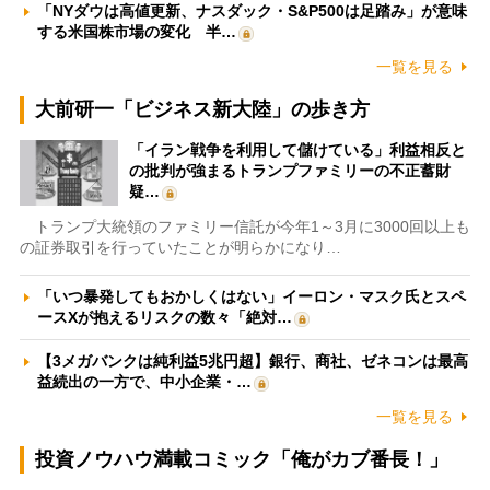
「NYダウは高値更新、ナスダック・S&P500は足踏み」が意味
する米国株市場の変化 半…
一覧を見る
大前研一「ビジネス新大陸」の歩き方
「イラン戦争を利用して儲けている」利益相反と
の批判が強まるトランプファミリーの不正蓄財
疑…
トランプ大統領のファミリー信託が今年1～3月に3000回以上も
の証券取引を行っていたことが明らかになり…
「いつ暴発してもおかしくはない」イーロン・マスク氏とスペ
ースXが抱えるリスクの数々「絶対…
【3メガバンクは純利益5兆円超】銀行、商社、ゼネコンは最高
益続出の一方で、中小企業・…
一覧を見る
投資ノウハウ満載コミック「俺がカブ番長！」