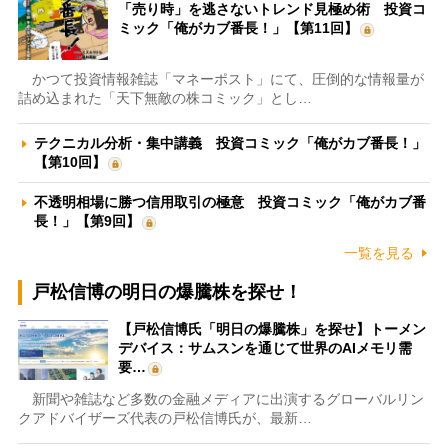
「売り時」を逃さないトレンド見極め術 投資コ
ミック「俺がカブ番長！」【第11回】
かつて投資情報雑誌「マネーポスト」にて、圧倒的な情報量が
詰め込まれた「天下無敵の株コミック」とし…
テクニカル分析・集中講義 投資コミック「俺がカブ番長！」
【第10回】
不透明相場に勝つ信用取引の極意 投資コミック「俺がカブ番
長！」【第9回】
一覧を見る
戸松信博の明日の爆騰株を探せ！
【戸松信博氏「明日の爆騰株」を探せ】トーメン
デバイス：サムスンを通じて世界のAIメモリ需
要…
新聞や雑誌など多数の金融メディアに出演するグローバルリン
クアドバイザーズ代表の戸松信博氏が、最新…