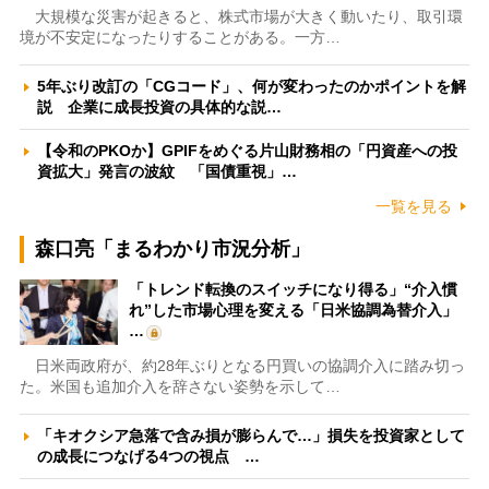
大規模な災害が起きると、株式市場が大きく動いたり、取引環
境が不安定になったりすることがある。一方…
5年ぶり改訂の「CGコード」、何が変わったのかポイントを解
説 企業に成長投資の具体的な説…
【令和のPKOか】GPIFをめぐる片山財務相の「円資産への投
資拡大」発言の波紋 「国債重視」…
一覧を見る
森口亮「まるわかり市況分析」
「トレンド転換のスイッチになり得る」“介入慣
れ”した市場心理を変える「日米協調為替介入」
…
日米両政府が、約28年ぶりとなる円買いの協調介入に踏み切っ
た。米国も追加介入を辞さない姿勢を示して…
「キオクシア急落で含み損が膨らんで…」損失を投資家として
の成長につなげる4つの視点 …