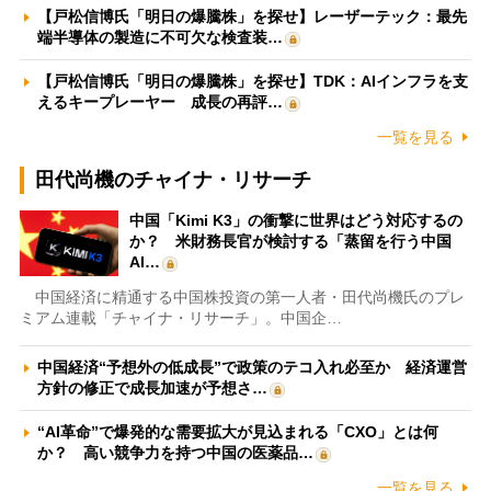
【戸松信博氏「明日の爆騰株」を探せ】レーザーテック：最先
端半導体の製造に不可欠な検査装…
【戸松信博氏「明日の爆騰株」を探せ】TDK：AIインフラを支
えるキープレーヤー 成長の再評…
一覧を見る
田代尚機のチャイナ・リサーチ
中国「Kimi K3」の衝撃に世界はどう対応するの
か？ 米財務長官が検討する「蒸留を行う中国
AI…
中国経済に精通する中国株投資の第一人者・田代尚機氏のプレ
ミアム連載「チャイナ・リサーチ」。中国企…
中国経済“予想外の低成長”で政策のテコ入れ必至か 経済運営
方針の修正で成長加速が予想さ…
“AI革命”で爆発的な需要拡大が見込まれる「CXO」とは何
か？ 高い競争力を持つ中国の医薬品…
一覧を見る