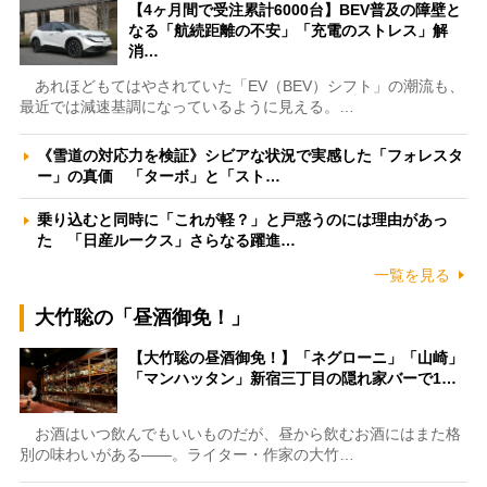
【4ヶ月間で受注累計6000台】BEV普及の障壁と
なる「航続距離の不安」「充電のストレス」解
消…
あれほどもてはやされていた「EV（BEV）シフト」の潮流も、
最近では減速基調になっているように見える。…
《雪道の対応力を検証》シビアな状況で実感した「フォレスタ
ー」の真価 「ターボ」と「スト…
乗り込むと同時に「これが軽？」と戸惑うのには理由があっ
た 「日産ルークス」さらなる躍進…
一覧を見る
大竹聡の「昼酒御免！」
【大竹聡の昼酒御免！】「ネグローニ」「山崎」
「マンハッタン」新宿三丁目の隠れ家バーで1…
お酒はいつ飲んでもいいものだが、昼から飲むお酒にはまた格
別の味わいがある――。ライター・作家の大竹…