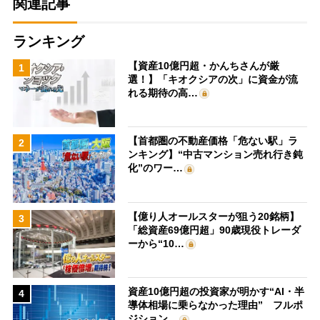
関連記事
ランキング
【資産10億円超・かんちさんが厳
1
選！】「キオクシアの次」に資金が流
れる期待の高…
【首都圏の不動産価格「危ない駅」ラ
2
ンキング】“中古マンション売れ行き鈍
化”のワー…
【億り人オールスターが狙う20銘柄】
3
「総資産69億円超」90歳現役トレーダ
ーから“10…
資産10億円超の投資家が明かす“AI・半
4
導体相場に乗らなかった理由” フルポ
ジション…