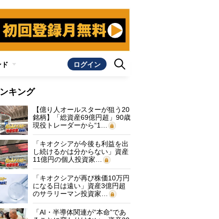
ンド
ログイン
ンキング
【億り人オールスターが狙う20
銘柄】「総資産69億円超」90歳
現役トレーダーから“1…
「キオクシアが今後も利益を出
し続けるかは分からない」資産
11億円の個人投資家…
「キオクシアが再び株価10万円
になる日は遠い」資産3億円超
のサラリーマン投資家…
「AI・半導体関連が“本命”であ