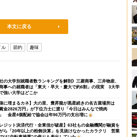
本文に戻る
イル
節約
趣味
社の大学別就職者数ランキングを解剖》三菱商事、三井物産、
商事への就職者は「東大・早大・慶大で約6割」の現実 3大学
で強い大学はどこか
俵に埋まるカネ】大の里、豊昇龍が黒星続きの名古屋場所は
賞金2826万円」が下位力士に渡り「今日はみんなで焼肉
」 金星4個配給で協会は年96万円の支出増に
レジット決済代行・全東信が破産】63社もの金融機関が融資を
がら「20年以上の粉飾決算」を見抜けなかったカラクリ 営業
では“自転車操業”の焦りも表出していた