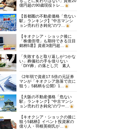
ることに変わりはない」資産20
億円超の90歳現役トレ…
【首都圏の不動産価格「危ない
駅」ランキング】“中古マンシ
ョン売れ行き鈍化”のワ…
【キオクシア・ショック後に
「株価倍増」も期待できる注目
銘柄5選】資産3億円超…
「失敗すると取り返しがつかな
い」葬儀社の手を借りない
「DIY葬」の落とし穴 素人
に…
《2年弱で資産17.5倍の元証券
マンが「キオクシア急落で次に
狙う」5銘柄を公開》1…
【大阪の不動産価格「危ない
駅」ランキング】“中古マンシ
ョン売れ行き鈍化”のワー…
【キオクシア・ショックの後に
狙う5銘柄】イベント投資家の
億り人・羽根英樹氏が…