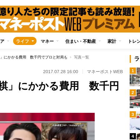
ア
ライフ
マネー
住まい・不動産
家計
トレ
」にかかる費用 数千円でプロと対局も
写真一覧
ラ
1
2017.07.28 16:00
マネーポストWEB
棋」にかかる費用 数千円
2
3
4