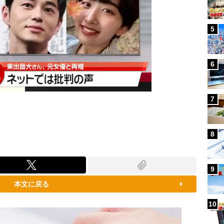
5
6
7
8
9
本文に戻る
10