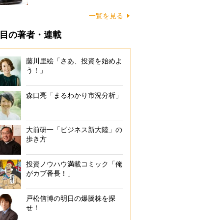
一覧を見る
目の著者・連載
藤川里絵「さあ、投資を始めよ
う！」
森口亮「まるわかり市況分析」
大前研一「ビジネス新大陸」の
歩き方
投資ノウハウ満載コミック「俺
がカブ番長！」
戸松信博の明日の爆騰株を探
せ！