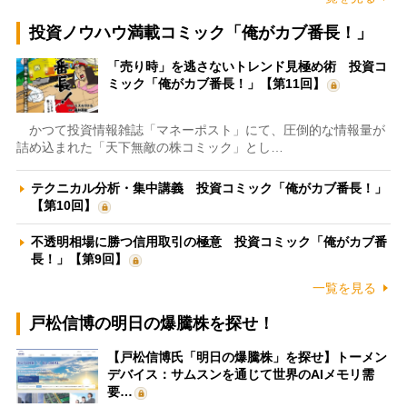
投資ノウハウ満載コミック「俺がカブ番長！」
「売り時」を逃さないトレンド見極め術 投資コ
ミック「俺がカブ番長！」【第11回】
かつて投資情報雑誌「マネーポスト」にて、圧倒的な情報量が
詰め込まれた「天下無敵の株コミック」とし…
テクニカル分析・集中講義 投資コミック「俺がカブ番長！」
【第10回】
不透明相場に勝つ信用取引の極意 投資コミック「俺がカブ番
長！」【第9回】
一覧を見る
戸松信博の明日の爆騰株を探せ！
【戸松信博氏「明日の爆騰株」を探せ】トーメン
デバイス：サムスンを通じて世界のAIメモリ需
要…