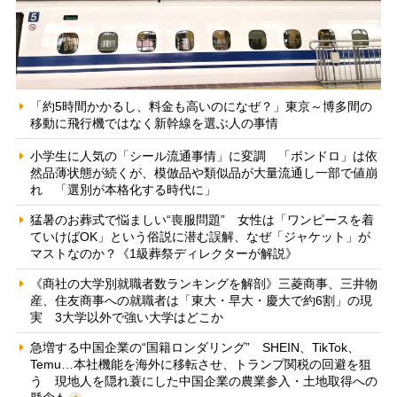
「約5時間かかるし、料金も高いのになぜ？」東京～博多間の
移動に飛行機ではなく新幹線を選ぶ人の事情
小学生に人気の「シール流通事情」に変調 「ボンドロ」は依
然品薄状態が続くが、模倣品や類似品が大量流通し一部で値崩
れ 「選別が本格化する時代に」
猛暑のお葬式で悩ましい“喪服問題” 女性は「ワンピースを着
ていけばOK」という俗説に潜む誤解、なぜ「ジャケット」が
マストなのか？《1級葬祭ディレクターが解説》
《商社の大学別就職者数ランキングを解剖》三菱商事、三井物
産、住友商事への就職者は「東大・早大・慶大で約6割」の現
実 3大学以外で強い大学はどこか
急増する中国企業の“国籍ロンダリング” SHEIN、TikTok、
Temu…本社機能を海外に移転させ、トランプ関税の回避を狙
う 現地人を隠れ蓑にした中国企業の農業参入・土地取得への