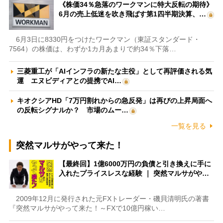
《株価34％急落のワークマンに特大反転の期待》
6月の売上低迷を吹き飛ばす第1四半期決算、…
6月3日に8330円をつけたワークマン（東証スタンダード・
7564）の株価は、わずか1カ月あまりで約34％下落…
三菱重工が「AIインフラの新たな主役」として再評価される気
運 エヌビディアとの提携でAI…
キオクシアHD「7万円割れからの急反発」は再びの上昇局面へ
の反転シグナルか？ 市場のムー…
一覧を見る
突然マルサがやって来た！
【最終回】1億6000万円の負債と引き換えに手に
入れたプライスレスな経験 ｜ 突然マルサがや…
2009年12月に発行された元FXトレーダー・磯貝清明氏の著書
『突然マルサがやって来た！～FXで10億円稼い…