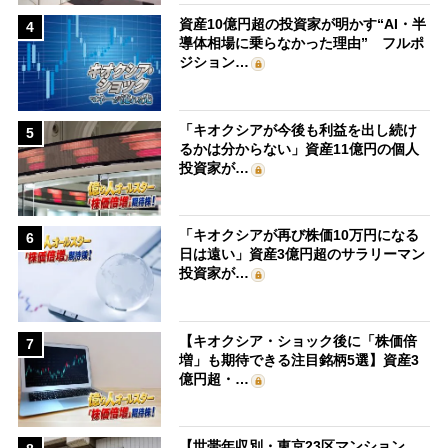
資産10億円超の投資家が明かす“AI・半
4
導体相場に乗らなかった理由” フルポ
ジション…
「キオクシアが今後も利益を出し続け
5
るかは分からない」資産11億円の個人
投資家が…
「キオクシアが再び株価10万円になる
6
日は遠い」資産3億円超のサラリーマン
投資家が…
【キオクシア・ショック後に「株価倍
7
増」も期待できる注目銘柄5選】資産3
億円超・…
【世帯年収別・東京23区マンション