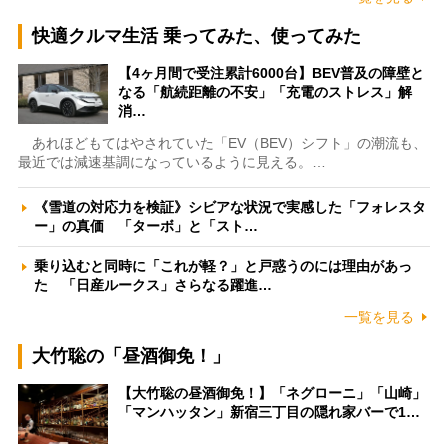
快適クルマ生活 乗ってみた、使ってみた
【4ヶ月間で受注累計6000台】BEV普及の障壁と
なる「航続距離の不安」「充電のストレス」解
消…
あれほどもてはやされていた「EV（BEV）シフト」の潮流も、
最近では減速基調になっているように見える。…
《雪道の対応力を検証》シビアな状況で実感した「フォレスタ
ー」の真価 「ターボ」と「スト…
乗り込むと同時に「これが軽？」と戸惑うのには理由があっ
た 「日産ルークス」さらなる躍進…
一覧を見る
大竹聡の「昼酒御免！」
【大竹聡の昼酒御免！】「ネグローニ」「山崎」
「マンハッタン」新宿三丁目の隠れ家バーで1…