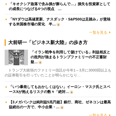
「キオクシア急落で含み損が膨らんで…」損失を投資家として
の成長につなげる4つの視点 …
「NYダウは高値更新、ナスダック・S&P500は足踏み」が意味
する米国株市場の変化 半…
一覧を見る
大前研一「ビジネス新大陸」の歩き方
「イラン戦争を利用して儲けている」利益相反と
の批判が強まるトランプファミリーの不正蓄財
疑…
トランプ大統領のファミリー信託が今年1～3月に3000回以上も
の証券取引を行っていたことが明らかになり…
「いつ暴発してもおかしくはない」イーロン・マスク氏とスペ
ースXが抱えるリスクの数々「絶対…
【3メガバンクは純利益5兆円超】銀行、商社、ゼネコンは最高
益続出の一方で、中小企業・…
一覧を見る