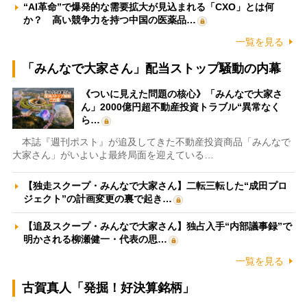
“AI革命”で爆発的な需要拡大が見込まれる「CXO」とは何
か？ 高い競争力を持つ中国の医薬品…
一覧を見る
「みんなで大家さん」配当ストップ騒動の内幕
《ついに見えた問題の核心》「みんなで大家さ
ん」2000億円超不動産投資トラブル“異常なく
ら…
本誌『週刊ポスト』が追及してきた不動産投資商品「みんなで
大家さん」がいよいよ最終局面を迎えている…
【独走スクープ・みんなで大家さん】二転三転した“成田プロ
ジェクト”の計画変更の裏で起き…
【追及スクープ・みんなで大家さん】独占入手“内部議事録”で
明かされる柳瀬健一・代表の思…
一覧を見る
古賀真人「発掘！好決算銘柄」