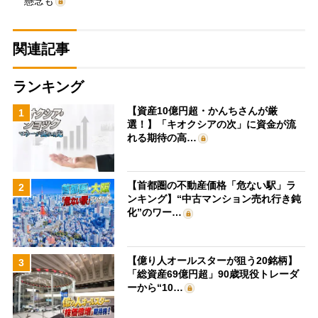
懸念も
関連記事
ランキング
【資産10億円超・かんちさんが厳
1
選！】「キオクシアの次」に資金が流
れる期待の高…
【首都圏の不動産価格「危ない駅」ラ
2
ンキング】“中古マンション売れ行き鈍
化”のワー…
【億り人オールスターが狙う20銘柄】
3
「総資産69億円超」90歳現役トレーダ
ーから“10…