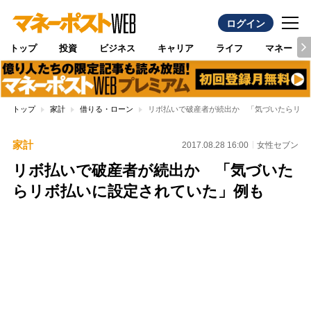
ログイン
トップ
投資
ビジネス
キャリア
ライフ
マネー
トップ
家計
借りる・ローン
リボ払いで破産者が続出か 「気づいたらリボ
家計
2017.08.28 16:00
女性セブン
リボ払いで破産者が続出か 「気づいた
らリボ払いに設定されていた」例も
Loaded
:
100.00%
/
Unmute