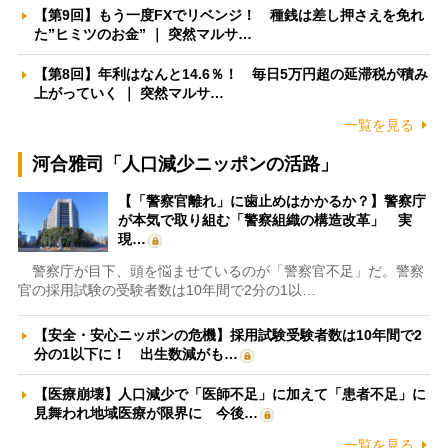
【第9回】もう一度FXでリベンジ！ 種銭は差し押さえを免れ
た”ヒミツのお金” ｜ 突然マルサ…
【第8回】年利はなんと14.6％！ 毎日5万円超の延滞税が積み
上がっていく ｜ 突然マルサ…
一覧を見る
河合雅司「人口減少ニッポンの活路」
【「警察官離れ」に歯止めはかかるか？】警察庁
が本気で取り組む「警察組織の構造改革」 実
現…
警察庁が目下、頭を悩ませているのが「警察官不足」だ。警察
官の採用試験の受験者数は10年間で2分の1以…
【安全・安心ニッポンの危機】採用試験受験者数は10年間で2
分の1以下に！ 出生数減がも…
【医療崩壊】人口減少で「医師不足」に加えて「患者不足」に
見舞われ地域医療が限界に 今後…
一覧を見る