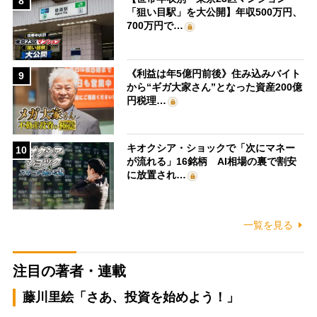
8
「狙い目駅」を大公開】年収500万円、
700万円で…
《利益は年5億円前後》住み込みバイト
9
から“ギガ大家さん”となった資産200億
円税理…
キオクシア・ショックで「次にマネー
10
が流れる」16銘柄 AI相場の裏で割安
に放置され…
一覧を見る
注目の著者・連載
藤川里絵「さあ、投資を始めよう！」