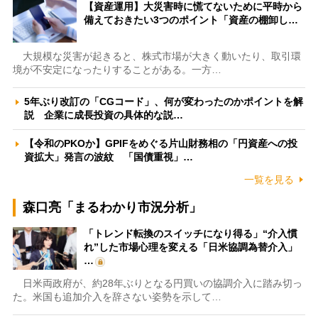
【資産運用】大災害時に慌てないために平時から
備えておきたい3つのポイント「資産の棚卸し…
大規模な災害が起きると、株式市場が大きく動いたり、取引環
境が不安定になったりすることがある。一方…
5年ぶり改訂の「CGコード」、何が変わったのかポイントを解
説 企業に成長投資の具体的な説…
【令和のPKOか】GPIFをめぐる片山財務相の「円資産への投
資拡大」発言の波紋 「国債重視」…
一覧を見る
森口亮「まるわかり市況分析」
「トレンド転換のスイッチになり得る」“介入慣
れ”した市場心理を変える「日米協調為替介入」
…
日米両政府が、約28年ぶりとなる円買いの協調介入に踏み切っ
た。米国も追加介入を辞さない姿勢を示して…