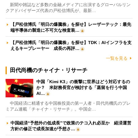
新聞や雑誌など多数の金融メディアに出演するグローバルリン
クアドバイザーズ代表の戸松信博氏が、最新…
【戸松信博氏「明日の爆騰株」を探せ】レーザーテック：最先
端半導体の製造に不可欠な検査装…
【戸松信博氏「明日の爆騰株」を探せ】TDK：AIインフラを支
えるキープレーヤー 成長の再評…
一覧を見る
田代尚機のチャイナ・リサーチ
中国「Kimi K3」の衝撃に世界はどう対応するの
か？ 米財務長官が検討する「蒸留を行う中国
AI…
中国経済に精通する中国株投資の第一人者・田代尚機氏のプレ
ミアム連載「チャイナ・リサーチ」。中国企…
中国経済“予想外の低成長”で政策のテコ入れ必至か 経済運営
方針の修正で成長加速が予想さ…