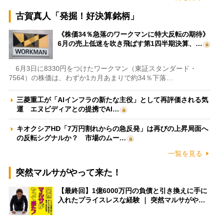
古賀真人「発掘！好決算銘柄」
《株価34％急落のワークマンに特大反転の期待》
6月の売上低迷を吹き飛ばす第1四半期決算、…
6月3日に8330円をつけたワークマン（東証スタンダード・
7564）の株価は、わずか1カ月あまりで約34％下落…
三菱重工が「AIインフラの新たな主役」として再評価される気
運 エヌビディアとの提携でAI…
キオクシアHD「7万円割れからの急反発」は再びの上昇局面へ
の反転シグナルか？ 市場のムー…
一覧を見る
突然マルサがやって来た！
【最終回】1億6000万円の負債と引き換えに手に
入れたプライスレスな経験 ｜ 突然マルサがや…