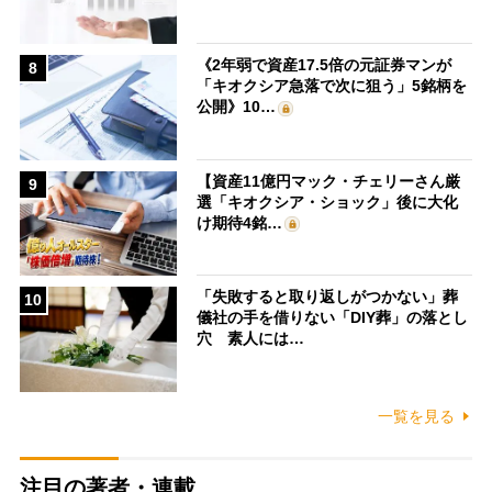
《2年弱で資産17.5倍の元証券マンが
8
「キオクシア急落で次に狙う」5銘柄を
公開》10…
【資産11億円マック・チェリーさん厳
9
選「キオクシア・ショック」後に大化
け期待4銘…
「失敗すると取り返しがつかない」葬
10
儀社の手を借りない「DIY葬」の落とし
穴 素人には…
一覧を見る
注目の著者・連載