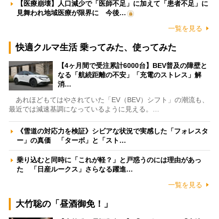
【医療崩壊】人口減少で「医師不足」に加えて「患者不足」に
見舞われ地域医療が限界に 今後…
一覧を見る
快適クルマ生活 乗ってみた、使ってみた
【4ヶ月間で受注累計6000台】BEV普及の障壁と
なる「航続距離の不安」「充電のストレス」解
消…
あれほどもてはやされていた「EV（BEV）シフト」の潮流も、
最近では減速基調になっているように見える。…
《雪道の対応力を検証》シビアな状況で実感した「フォレスタ
ー」の真価 「ターボ」と「スト…
乗り込むと同時に「これが軽？」と戸惑うのには理由があっ
た 「日産ルークス」さらなる躍進…
一覧を見る
大竹聡の「昼酒御免！」