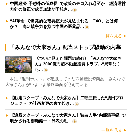
中国経済“予想外の低成長”で政策のテコ入れ必至か 経済運営
方針の修正で成長加速が予想さ…
“AI革命”で爆発的な需要拡大が見込まれる「CXO」とは何
か？ 高い競争力を持つ中国の医薬品…
一覧を見る
「みんなで大家さん」配当ストップ騒動の内幕
《ついに見えた問題の核心》「みんなで大家さ
ん」2000億円超不動産投資トラブル“異常なく
ら…
本誌『週刊ポスト』が追及してきた不動産投資商品「みんなで
大家さん」がいよいよ最終局面を迎えている…
【独走スクープ・みんなで大家さん】二転三転した“成田プロ
ジェクト”の計画変更の裏で起き…
【追及スクープ・みんなで大家さん】独占入手“内部議事録”で
明かされる柳瀬健一・代表の思…
一覧を見る