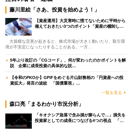
藤川里絵「さあ、投資を始めよう！」
【資産運用】大災害時に慌てないために平時から
備えておきたい3つのポイント「資産の棚卸し…
大規模な災害が起きると、株式市場が大きく動いたり、取引環
境が不安定になったりすることがある。一方…
5年ぶり改訂の「CGコード」、何が変わったのかポイントを解
説 企業に成長投資の具体的な説…
【令和のPKOか】GPIFをめぐる片山財務相の「円資産への投
資拡大」発言の波紋 「国債重視」…
一覧を見る
森口亮「まるわかり市況分析」
「キオクシア急落で含み損が膨らんで…」損失を
投資家としての成長につなげる4つの視点 「…