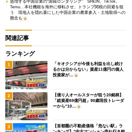
急増する中国企業の“国籍ロンダリング” SHEIN、TikTok、
Temu…本社機能を海外に移転させ、トランプ関税の回避を狙
う 現地人を隠れ蓑にした中国企業の農業参入・土地取得への
懸念も
関連記事
ランキング
「キオクシアが今後も利益を出し続け
1
るかは分からない」資産11億円の個人
投資家が…
【億り人オールスターが狙う20銘柄】
2
「総資産69億円超」90歳現役トレーダ
ーから“10…
【首都圏の不動産価格「危ない駅」ラ
3
ンキング】“中古マンション売れ行き鈍