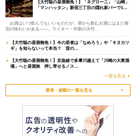
【大竹聡の昼酒御免！】「ネグローニ」「山崎」
「マンハッタン」新宿三丁目の隠れ家バーで1…
お酒はいつ飲んでもいいものだが、昼から飲むお酒にはまた格
別の味わいがある――。ライター・作家の大竹…
【大竹聡の昼酒御免！】今の若者は「なめろう」や「キヌカツ
ギ」を知らないって本当？ 昔の…
【大竹聡の昼酒御免！】京急線で多摩川越えて「川崎の大衆酒
場」へと昼酒旅 押し寄せるノス…
一覧を見る
著者・連載の一覧を見る