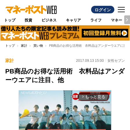
ログイン
トップ
投資
ビジネス
キャリア
ライフ
マネー
トップ
家計
買い物
PB商品のお得な活用術 衣料品はアンダーウエアに注目
家計
2017.09.13 15:00
女性セブン
PB商品のお得な活用術 衣料品はアンダ
ーウエアに注目、他
もっと見る
arrow_forward_ios