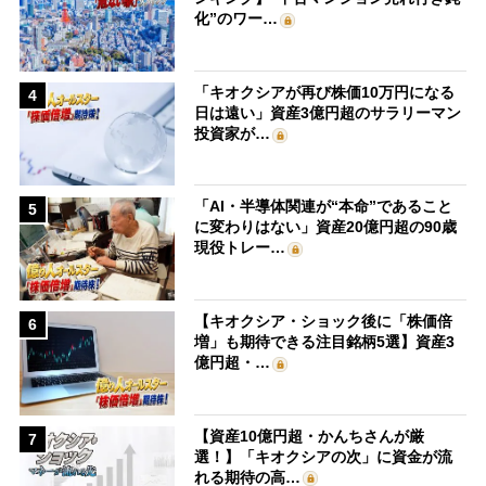
化”のワー…
「キオクシアが再び株価10万円になる
4
日は遠い」資産3億円超のサラリーマン
投資家が…
「AI・半導体関連が“本命”であること
5
に変わりはない」資産20億円超の90歳
現役トレー…
【キオクシア・ショック後に「株価倍
6
増」も期待できる注目銘柄5選】資産3
億円超・…
【資産10億円超・かんちさんが厳
7
選！】「キオクシアの次」に資金が流
れる期待の高…