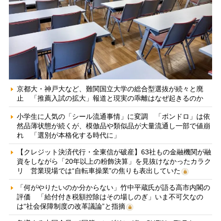
京都大・神戸大など、難関国立大学の総合型選抜が続々と廃
止 「推薦入試の拡大」報道と現実の乖離はなぜ起きるのか
小学生に人気の「シール流通事情」に変調 「ボンドロ」は依
然品薄状態が続くが、模倣品や類似品が大量流通し一部で値崩
れ 「選別が本格化する時代に」
【クレジット決済代行・全東信が破産】63社もの金融機関が融
資をしながら「20年以上の粉飾決算」を見抜けなかったカラク
リ 営業現場では“自転車操業”の焦りも表出していた
「何がやりたいのか分からない」竹中平蔵氏が語る高市内閣の
評価 「給付付き税額控除はその場しのぎ」いま不可欠なの
は“社会保障制度の改革議論”と指摘