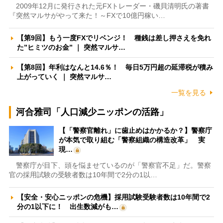
2009年12月に発行された元FXトレーダー・磯貝清明氏の著書
『突然マルサがやって来た！～FXで10億円稼い…
【第9回】もう一度FXでリベンジ！ 種銭は差し押さえを免れ
た”ヒミツのお金” ｜ 突然マルサ…
【第8回】年利はなんと14.6％！ 毎日5万円超の延滞税が積み
上がっていく ｜ 突然マルサ…
一覧を見る
河合雅司「人口減少ニッポンの活路」
【「警察官離れ」に歯止めはかかるか？】警察庁
が本気で取り組む「警察組織の構造改革」 実
現…
警察庁が目下、頭を悩ませているのが「警察官不足」だ。警察
官の採用試験の受験者数は10年間で2分の1以…
【安全・安心ニッポンの危機】採用試験受験者数は10年間で2
分の1以下に！ 出生数減がも…