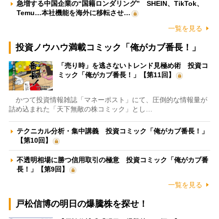
急増する中国企業の“国籍ロンダリング” SHEIN、TikTok、
Temu…本社機能を海外に移転させ…
一覧を見る
投資ノウハウ満載コミック「俺がカブ番長！」
「売り時」を逃さないトレンド見極め術 投資コ
ミック「俺がカブ番長！」【第11回】
かつて投資情報雑誌「マネーポスト」にて、圧倒的な情報量が
詰め込まれた「天下無敵の株コミック」とし…
テクニカル分析・集中講義 投資コミック「俺がカブ番長！」
【第10回】
不透明相場に勝つ信用取引の極意 投資コミック「俺がカブ番
長！」【第9回】
一覧を見る
戸松信博の明日の爆騰株を探せ！