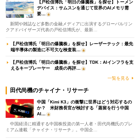
【戸松信博氏「明日の爆騰株」を探せ】トーメン
デバイス：サムスンを通じて世界のAIメモリ需
要…
新聞や雑誌など多数の金融メディアに出演するグローバルリン
クアドバイザーズ代表の戸松信博氏が、最新…
【戸松信博氏「明日の爆騰株」を探せ】レーザーテック：最先
端半導体の製造に不可欠な検査装…
【戸松信博氏「明日の爆騰株」を探せ】TDK：AIインフラを支
えるキープレーヤー 成長の再評…
一覧を見る
田代尚機のチャイナ・リサーチ
中国「Kimi K3」の衝撃に世界はどう対応するの
か？ 米財務長官が検討する「蒸留を行う中国
AI…
中国経済に精通する中国株投資の第一人者・田代尚機氏のプレ
ミアム連載「チャイナ・リサーチ」。中国企…