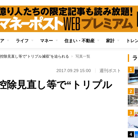
ア
ライフ
マネー
住まい・不動産
家計
トレ
控除見直し等で“トリプル減収”を迫られる
写真一覧
ラ
1
2017.09.29 15:00
週刊ポスト
控除見直し等で“トリプル
2
3
Loaded
:
88.30%
4