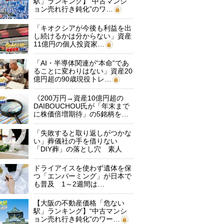
駅」ランキング】“中古マンシ
ョン売れ行き鈍化”のワ…
「キオクシアが今後も利益を出
し続けるかは分からない」資産
11億円の個人投資家…
「AI・半導体関連が“本命”であ
ることに変わりはない」資産20
億円超の90歳現役トレ…
《200万円→資産10億円超の
DAIBOUCHOU氏が「年末まで
に株価倍増期待」の5銘柄を…
「失敗すると取り返しがつかな
い」葬儀社の手を借りない
「DIY葬」の落とし穴 素人
に…
ドライアイスを使わず遺体を保
つ「エンバーミング」が日本で
も普及 1～2週間は…
【大阪の不動産価格「危ない
駅」ランキング】“中古マンシ
ョン売れ行き鈍化”のワー…