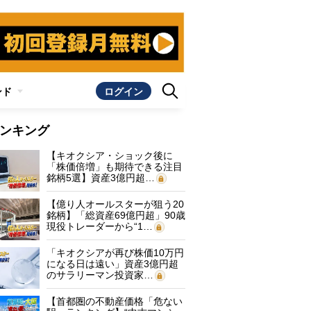
ンド
ログイン
ンキング
【キオクシア・ショック後に
「株価倍増」も期待できる注目
銘柄5選】資産3億円超…
【億り人オールスターが狙う20
銘柄】「総資産69億円超」90歳
現役トレーダーから“1…
「キオクシアが再び株価10万円
になる日は遠い」資産3億円超
のサラリーマン投資家…
【首都圏の不動産価格「危ない