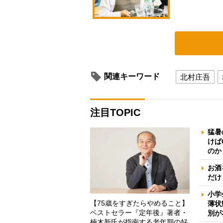
関連キーワード
北村庄吾
注目TOPIC
猛暑
けば
のか
お酒
だけ
小学
【75歳をすぎたらやめること】
薄状
ベストセラー『定年後』著者・
別が
楠木新氏が指南する老年期の好