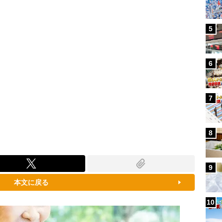
5
6
7
8
9
本文に戻る
10