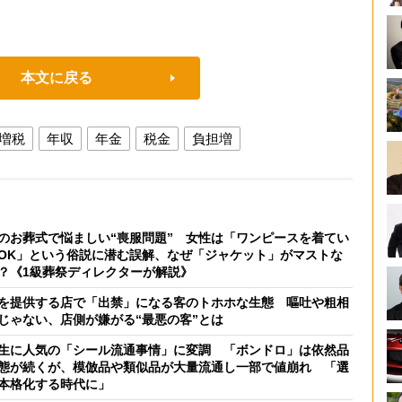
本文に戻る
増税
年収
年金
税金
負担増
のお葬式で悩ましい“喪服問題” 女性は「ワンピースを着てい
OK」という俗説に潜む誤解、なぜ「ジャケット」がマストな
？《1級葬祭ディレクターが解説》
を提供する店で「出禁」になる客のトホホな生態 嘔吐や粗相
じゃない、店側が嫌がる“最悪の客”とは
生に人気の「シール流通事情」に変調 「ボンドロ」は依然品
態が続くが、模倣品や類似品が大量流通し一部で値崩れ 「選
本格化する時代に」