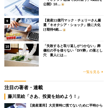
公開》10…
【資産11億円マック・チェリーさん厳
9
選「キオクシア・ショック」後に大化
け期待4銘…
「失敗すると取り返しがつかない」葬
10
儀社の手を借りない「DIY葬」の落とし
穴 素人には…
一覧を見る
注目の著者・連載
藤川里絵「さあ、投資を始めよう！」
【資産運用】大災害時に慌てないために平時から