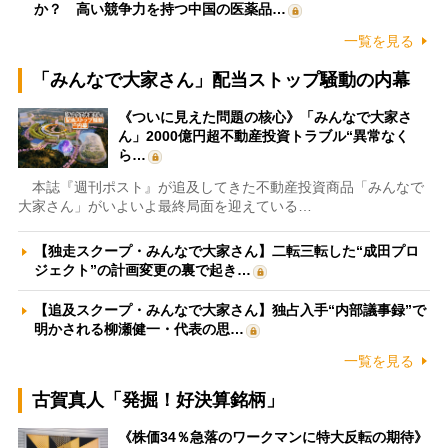
か？ 高い競争力を持つ中国の医薬品…
一覧を見る
「みんなで大家さん」配当ストップ騒動の内幕
《ついに見えた問題の核心》「みんなで大家さ
ん」2000億円超不動産投資トラブル“異常なく
ら…
本誌『週刊ポスト』が追及してきた不動産投資商品「みんなで
大家さん」がいよいよ最終局面を迎えている…
【独走スクープ・みんなで大家さん】二転三転した“成田プロ
ジェクト”の計画変更の裏で起き…
【追及スクープ・みんなで大家さん】独占入手“内部議事録”で
明かされる柳瀬健一・代表の思…
一覧を見る
古賀真人「発掘！好決算銘柄」
《株価34％急落のワークマンに特大反転の期待》