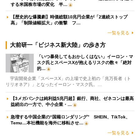
する米国株市場の変化 半…
【歴史的な爆騰劇】時価総額10兆円企業が「2連続ストップ
高」「制限値幅拡大」の衝撃 フ…
一覧を見る
大前研一「ビジネス新大陸」の歩き方
「いつ暴発してもおかしくはない」イーロン・マ
スク氏とスペースXが抱えるリスクの数々「絶対
的…
宇宙開発企業「スペースX」の上場で史上初の「兆万長者（ト
リリオネア）」となったイーロン・マスク氏。…
【3メガバンクは純利益5兆円超】銀行、商社、ゼネコンは最高
益続出の一方で、中小企業・…
急増する中国企業の“国籍ロンダリング” SHEIN、TikTok、
Temu…本社機能を海外に移転させ…
一覧を見る