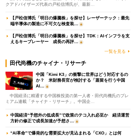
クアドバイザーズ代表の戸松信博氏が、最新…
【戸松信博氏「明日の爆騰株」を探せ】レーザーテック：最先
端半導体の製造に不可欠な検査装…
【戸松信博氏「明日の爆騰株」を探せ】TDK：AIインフラを支
えるキープレーヤー 成長の再評…
一覧を見る
田代尚機のチャイナ・リサーチ
中国「Kimi K3」の衝撃に世界はどう対応するの
か？ 米財務長官が検討する「蒸留を行う中国
AI…
中国経済に精通する中国株投資の第一人者・田代尚機氏のプレ
ミアム連載「チャイナ・リサーチ」。中国企…
中国経済“予想外の低成長”で政策のテコ入れ必至か 経済運営
方針の修正で成長加速が予想さ…
“AI革命”で爆発的な需要拡大が見込まれる「CXO」とは何