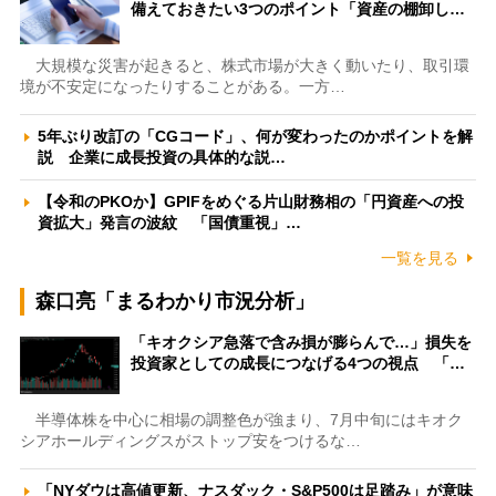
備えておきたい3つのポイント「資産の棚卸し…
大規模な災害が起きると、株式市場が大きく動いたり、取引環
境が不安定になったりすることがある。一方…
5年ぶり改訂の「CGコード」、何が変わったのかポイントを解
説 企業に成長投資の具体的な説…
【令和のPKOか】GPIFをめぐる片山財務相の「円資産への投
資拡大」発言の波紋 「国債重視」…
一覧を見る
森口亮「まるわかり市況分析」
「キオクシア急落で含み損が膨らんで…」損失を
投資家としての成長につなげる4つの視点 「…
半導体株を中心に相場の調整色が強まり、7月中旬にはキオク
シアホールディングスがストップ安をつけるな…
「NYダウは高値更新、ナスダック・S&P500は足踏み」が意味