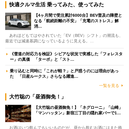
快適クルマ生活 乗ってみた、使ってみた
【4ヶ月間で受注累計6000台】BEV普及の障壁と
なる「航続距離の不安」「充電のストレス」解
消…
あれほどもてはやされていた「EV（BEV）シフト」の潮流も、
最近では減速基調になっているように見える。…
《雪道の対応力を検証》シビアな状況で実感した「フォレスタ
ー」の真価 「ターボ」と「スト…
乗り込むと同時に「これが軽？」と戸惑うのには理由があっ
た 「日産ルークス」さらなる躍進…
一覧を見る
大竹聡の「昼酒御免！」
【大竹聡の昼酒御免！】「ネグローニ」「山崎」
「マンハッタン」新宿三丁目の隠れ家バーで1…
お酒はいつ飲んでもいいものだが、昼から飲むお酒にはまた格