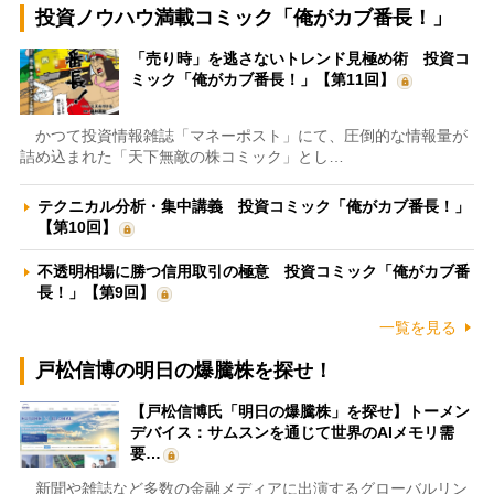
投資ノウハウ満載コミック「俺がカブ番長！」
「売り時」を逃さないトレンド見極め術 投資コ
ミック「俺がカブ番長！」【第11回】
かつて投資情報雑誌「マネーポスト」にて、圧倒的な情報量が
詰め込まれた「天下無敵の株コミック」とし…
テクニカル分析・集中講義 投資コミック「俺がカブ番長！」
【第10回】
不透明相場に勝つ信用取引の極意 投資コミック「俺がカブ番
長！」【第9回】
一覧を見る
戸松信博の明日の爆騰株を探せ！
【戸松信博氏「明日の爆騰株」を探せ】トーメン
デバイス：サムスンを通じて世界のAIメモリ需
要…
新聞や雑誌など多数の金融メディアに出演するグローバルリン