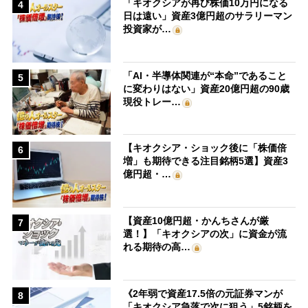
「キオクシアが再び株価10万円になる
4
日は遠い」資産3億円超のサラリーマン
投資家が…
「AI・半導体関連が“本命”であること
5
に変わりはない」資産20億円超の90歳
現役トレー…
【キオクシア・ショック後に「株価倍
6
増」も期待できる注目銘柄5選】資産3
億円超・…
【資産10億円超・かんちさんが厳
7
選！】「キオクシアの次」に資金が流
れる期待の高…
《2年弱で資産17.5倍の元証券マンが
8
「キオクシア急落で次に狙う」5銘柄を