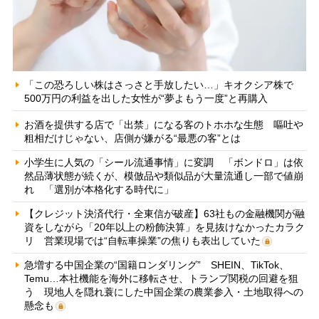
「この恐ろしい株はさっさと手放したい…」キオクシア株で
500万円の利益を出した女性が“夢よもう一度”と再購入
お酒を提供する店で「出禁」になる客のトホホな生態 嘔吐や
粗相だけじゃない、店側が嫌がる“最悪の客”とは
小学生に人気の「シール流通事情」に変調 「ボンドロ」は依
然品薄状態が続くが、模倣品や類似品が大量流通し一部で値崩
れ 「選別が本格化する時代に」
【クレジット決済代行・全東信が破産】63社もの金融機関が融
資をしながら「20年以上の粉飾決算」を見抜けなかったカラク
リ 営業現場では“自転車操業”の焦りも表出していた
急増する中国企業の“国籍ロンダリング” SHEIN、TikTok、
Temu…本社機能を海外に移転させ、トランプ関税の回避を狙
う 現地人を隠れ蓑にした中国企業の農業参入・土地取得への
懸念も