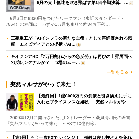
6月の売上低迷を吹き飛ばす第1四半期決算、…
6月3日に8330円をつけたワークマン（東証スタンダード・
7564）の株価は、わずか1カ月あまりで約34％下落…
三菱重工が「AIインフラの新たな主役」として再評価される気
運 エヌビディアとの提携でAI…
キオクシアHD「7万円割れからの急反発」は再びの上昇局面へ
の反転シグナルか？ 市場のムー…
一覧を見る
突然マルサがやって来た！
【最終回】1億6000万円の負債と引き換えに手に
入れたプライスレスな経験 ｜ 突然マルサがや…
2009年12月に発行された元FXトレーダー・磯貝清明氏の著書
『突然マルサがやって来た！～FXで10億円稼い…
【第9回】もう一度FXでリベンジ！ 種銭は差し押さえを免れ