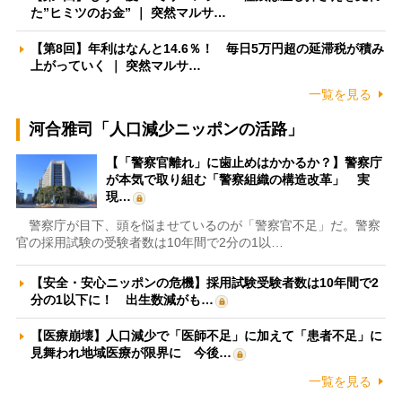
た”ヒミツのお金” ｜ 突然マルサ…
【第8回】年利はなんと14.6％！ 毎日5万円超の延滞税が積み
上がっていく ｜ 突然マルサ…
一覧を見る
河合雅司「人口減少ニッポンの活路」
【「警察官離れ」に歯止めはかかるか？】警察庁
が本気で取り組む「警察組織の構造改革」 実
現…
警察庁が目下、頭を悩ませているのが「警察官不足」だ。警察
官の採用試験の受験者数は10年間で2分の1以…
【安全・安心ニッポンの危機】採用試験受験者数は10年間で2
分の1以下に！ 出生数減がも…
【医療崩壊】人口減少で「医師不足」に加えて「患者不足」に
見舞われ地域医療が限界に 今後…
一覧を見る