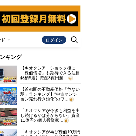
ンド
ログイン
ンキング
【キオクシア・ショック後に
「株価倍増」も期待できる注目
銘柄5選】資産3億円超…
【首都圏の不動産価格「危ない
駅」ランキング】“中古マンシ
ョン売れ行き鈍化”のワ…
「キオクシアが今後も利益を出
し続けるかは分からない」資産
11億円の個人投資家…
「キオクシアが再び株価10万円