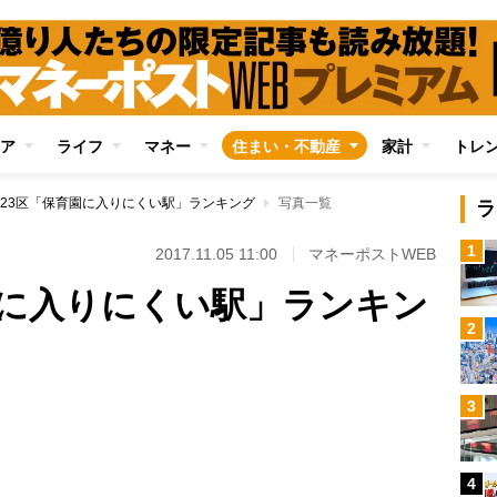
ア
ライフ
マネー
住まい・不動産
家計
トレ
23区「保育園に入りにくい駅」ランキング
写真一覧
ラ
1
2017.11.05 11:00
マネーポストWEB
園に入りにくい駅」ランキン
2
3
Loaded
:
100.00%
4