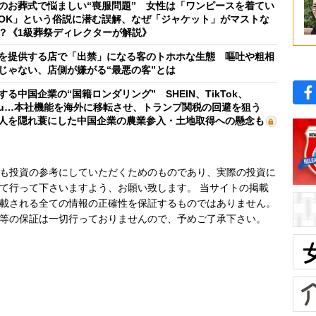
のお葬式で悩ましい“喪服問題” 女性は「ワンピースを着てい
OK」という俗説に潜む誤解、なぜ「ジャケット」がマストな
？《1級葬祭ディレクターが解説》
を提供する店で「出禁」になる客のトホホな生態 嘔吐や粗相
じゃない、店側が嫌がる“最悪の客”とは
する中国企業の“国籍ロンダリング” SHEIN、TikTok、
mu…本社機能を海外に移転させ、トランプ関税の回避を狙う
人を隠れ蓑にした中国企業の農業参入・土地取得への懸念も
も投資の参考にしていただくためのものであり、実際の投資に
て行って下さいますよう、お願い致します。 当サイトの掲載
載される全ての情報の正確性を保証するものではありません。
等の保証は一切行っておりませんので、予めご了承下さい。