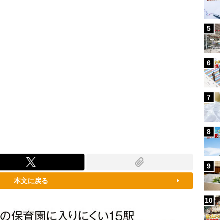
5
6
7
8
9
本文に戻る
10