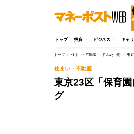
トップ
投資
ビジネス
キャリ
トップ
住まい・不動産
住みたい街
東京
住まい・不動産
東京23区「保育
グ
/
Unmute