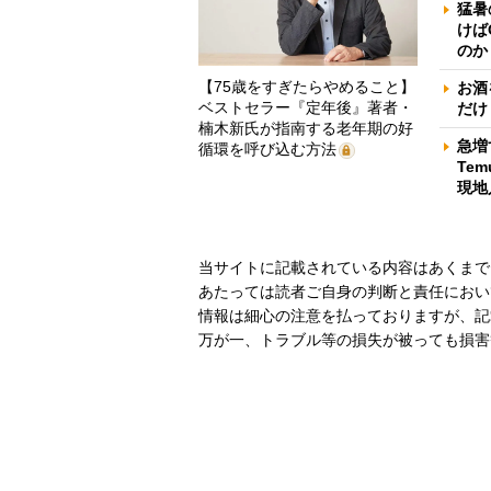
猛暑
けば
のか
【75歳をすぎたらやめること】
お酒
ベストセラー『定年後』著者・
だけ
楠木新氏が指南する老年期の好
急増
循環を呼び込む方法
Te
現地
当サイトに記載されている内容はあくまで
あたっては読者ご自身の判断と責任におい
情報は細心の注意を払っておりますが、記
万が一、トラブル等の損失が被っても損害