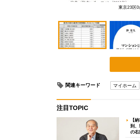
東京23区
関連キーワード
マイホーム
注目TOPIC
【納
到、
の右