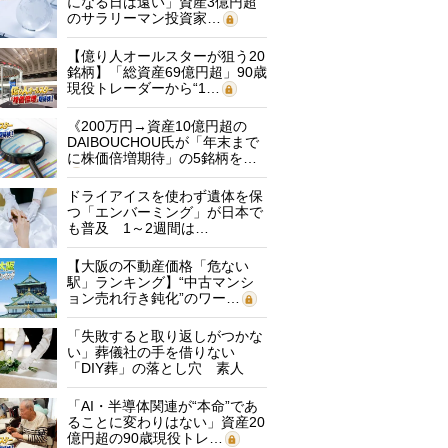
になる日は遠い」資産3億円超
のサラリーマン投資家…
【億り人オールスターが狙う20
銘柄】「総資産69億円超」90歳
現役トレーダーから“1…
《200万円→資産10億円超の
DAIBOUCHOU氏が「年末まで
に株価倍増期待」の5銘柄を…
ドライアイスを使わず遺体を保
つ「エンバーミング」が日本で
も普及 1～2週間は…
【大阪の不動産価格「危ない
駅」ランキング】“中古マンシ
ョン売れ行き鈍化”のワー…
「失敗すると取り返しがつかな
い」葬儀社の手を借りない
「DIY葬」の落とし穴 素人
に…
「AI・半導体関連が“本命”であ
ることに変わりはない」資産20
億円超の90歳現役トレ…