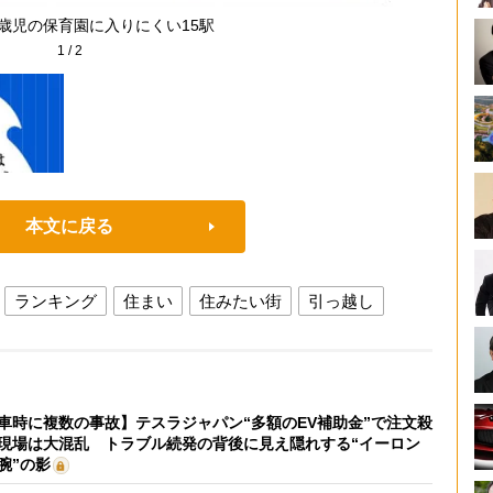
0歳児の保育園に入りにくい15駅
1
/
2
本文に戻る
ランキング
住まい
住みたい街
引っ越し
車時に複数の事故】テスラジャパン“多額のEV補助金”で注文殺
現場は大混乱 トラブル続発の背後に見え隠れする“イーロン
腕”の影