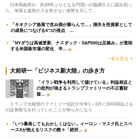
日米両政府が、約28年ぶりとなる円買いの協調介入に踏み切っ
た。米国も追加介入を辞さない姿勢を示して…
「キオクシア急落で含み損が膨らんで…」損失を投資家として
の成長につなげる4つの視点 …
「NYダウは高値更新、ナスダック・S&P500は足踏み」が意味
する米国株市場の変化 半…
一覧を見る
大前研一「ビジネス新大陸」の歩き方
「イラン戦争を利用して儲けている」利益相反と
の批判が強まるトランプファミリーの不正蓄財
疑…
トランプ大統領のファミリー信託が今年1～3月に3000回以上も
の証券取引を行っていたことが明らかになり…
「いつ暴発してもおかしくはない」イーロン・マスク氏とスペ
ースXが抱えるリスクの数々「絶対…