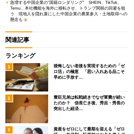
急増する中国企業の“国籍ロンダリング” SHEIN、TikTok、
Temu…本社機能を海外に移転させ、トランプ関税の回避を狙
う 現地人を隠れ蓑にした中国企業の農業参入・土地取得への
懸念も
関連記事
ランキング
後悔しない老後を実現するための「ゼ
1
ロ活」の極意 「思い入れある品こそ
早めに手放す…
豊臣兄弟は転戦続きでなぜ軍費が続い
2
たのか？ 信長亡き後、秀吉・秀長の
突出した経済…
資産をゼロにして最期を迎える「ゼロ
3