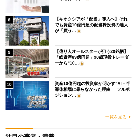
【キオクシアが「配当」導入へ】それ
8
でも資産10億円超の配当株投資の達人
が「買う…
【億り人オールスターが狙う20銘柄】
9
「総資産69億円超」90歳現役トレーダ
ーから“10…
資産10億円超の投資家が明かす“AI・半
10
導体相場に乗らなかった理由” フルポ
ジション…
一覧を見る
注目の著者・連載