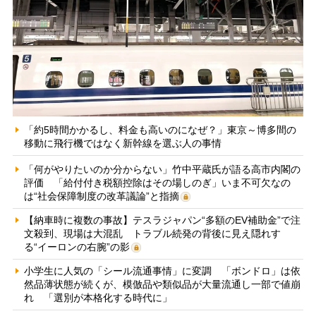
「約5時間かかるし、料金も高いのになぜ？」東京～博多間の
移動に飛行機ではなく新幹線を選ぶ人の事情
「何がやりたいのか分からない」竹中平蔵氏が語る高市内閣の
評価 「給付付き税額控除はその場しのぎ」いま不可欠なの
は“社会保障制度の改革議論”と指摘
【納車時に複数の事故】テスラジャパン“多額のEV補助金”で注
文殺到、現場は大混乱 トラブル続発の背後に見え隠れす
る“イーロンの右腕”の影
小学生に人気の「シール流通事情」に変調 「ボンドロ」は依
然品薄状態が続くが、模倣品や類似品が大量流通し一部で値崩
れ 「選別が本格化する時代に」