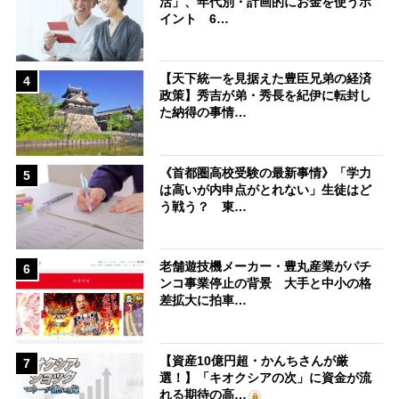
活」、年代別・計画的にお金を使うポ
イント 6…
【天下統一を見据えた豊臣兄弟の経済
4
政策】秀吉が弟・秀長を紀伊に転封し
た納得の事情…
《首都圏高校受験の最新事情》「学力
5
は高いが内申点がとれない」生徒はど
う戦う？ 東…
老舗遊技機メーカー・豊丸産業がパチ
6
ンコ事業停止の背景 大手と中小の格
差拡大に拍車…
【資産10億円超・かんちさんが厳
7
選！】「キオクシアの次」に資金が流
れる期待の高…