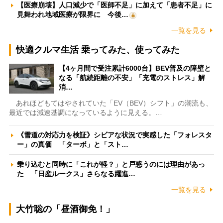
【医療崩壊】人口減少で「医師不足」に加えて「患者不足」に
見舞われ地域医療が限界に 今後…
一覧を見る
快適クルマ生活 乗ってみた、使ってみた
【4ヶ月間で受注累計6000台】BEV普及の障壁と
なる「航続距離の不安」「充電のストレス」解
消…
あれほどもてはやされていた「EV（BEV）シフト」の潮流も、
最近では減速基調になっているように見える。…
《雪道の対応力を検証》シビアな状況で実感した「フォレスタ
ー」の真価 「ターボ」と「スト…
乗り込むと同時に「これが軽？」と戸惑うのには理由があっ
た 「日産ルークス」さらなる躍進…
一覧を見る
大竹聡の「昼酒御免！」