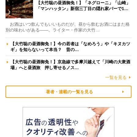
【大竹聡の昼酒御免！】「ネグローニ」「山崎」
「マンハッタン」新宿三丁目の隠れ家バーで1…
お酒はいつ飲んでもいいものだが、昼から飲むお酒にはまた格
別の味わいがある――。ライター・作家の大竹…
【大竹聡の昼酒御免！】今の若者は「なめろう」や「キヌカツ
ギ」を知らないって本当？ 昔の…
【大竹聡の昼酒御免！】京急線で多摩川越えて「川崎の大衆酒
場」へと昼酒旅 押し寄せるノス…
一覧を見る
著者・連載の一覧を見る