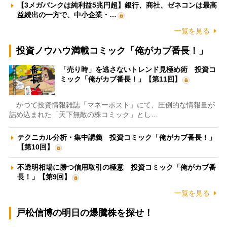
【3メガバンクは純利益5兆円超】銀行、商社、ゼネコンは最高
益続出の一方で、中小企業・…
一覧を見る
投資ノウハウ満載コミック「俺がカブ番長！」
「売り時」を逃さないトレンド見極め術 投資コ
ミック「俺がカブ番長！」【第11回】
かつて投資情報雑誌「マネーポスト」にて、圧倒的な情報量が
詰め込まれた「天下無敵の株コミック」とし…
テクニカル分析・集中講義 投資コミック「俺がカブ番長！」
【第10回】
不透明相場に勝つ信用取引の極意 投資コミック「俺がカブ番
長！」【第9回】
一覧を見る
戸松信博の明日の爆騰株を探せ！