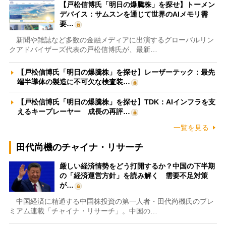
【戸松信博氏「明日の爆騰株」を探せ】トーメン
デバイス：サムスンを通じて世界のAIメモリ需
要…
新聞や雑誌など多数の金融メディアに出演するグローバルリン
クアドバイザーズ代表の戸松信博氏が、最新…
【戸松信博氏「明日の爆騰株」を探せ】レーザーテック：最先
端半導体の製造に不可欠な検査装…
【戸松信博氏「明日の爆騰株」を探せ】TDK：AIインフラを支
えるキープレーヤー 成長の再評…
一覧を見る
田代尚機のチャイナ・リサーチ
厳しい経済情勢をどう打開するか？中国の下半期
の「経済運営方針」を読み解く 需要不足対策
が…
中国経済に精通する中国株投資の第一人者・田代尚機氏のプレ
ミアム連載「チャイナ・リサーチ」。中国の…