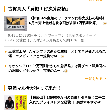
古賀真人「発掘！好決算銘柄」
《株価34％急落のワークマンに特大反転の期待》
6月の売上低迷を吹き飛ばす第1四半期決算、…
6月3日に8330円をつけたワークマン（東証スタンダード・
7564）の株価は、わずか1カ月あまりで約34％下落…
三菱重工が「AIインフラの新たな主役」として再評価される気
運 エヌビディアとの提携でAI…
キオクシアHD「7万円割れからの急反発」は再びの上昇局面へ
の反転シグナルか？ 市場のムー…
一覧を見る
突然マルサがやって来た！
【最終回】1億6000万円の負債と引き換えに手に
入れたプライスレスな経験 ｜ 突然マルサがや…