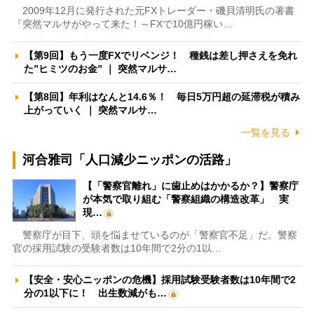
2009年12月に発行された元FXトレーダー・磯貝清明氏の著書
『突然マルサがやって来た！～FXで10億円稼い…
【第9回】もう一度FXでリベンジ！ 種銭は差し押さえを免れ
た”ヒミツのお金” ｜ 突然マルサ…
【第8回】年利はなんと14.6％！ 毎日5万円超の延滞税が積み
上がっていく ｜ 突然マルサ…
一覧を見る
河合雅司「人口減少ニッポンの活路」
【「警察官離れ」に歯止めはかかるか？】警察庁
が本気で取り組む「警察組織の構造改革」 実
現…
警察庁が目下、頭を悩ませているのが「警察官不足」だ。警察
官の採用試験の受験者数は10年間で2分の1以…
【安全・安心ニッポンの危機】採用試験受験者数は10年間で2
分の1以下に！ 出生数減がも…