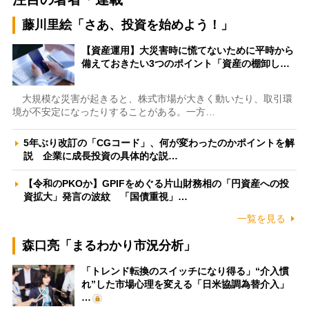
藤川里絵「さあ、投資を始めよう！」
【資産運用】大災害時に慌てないために平時から
備えておきたい3つのポイント「資産の棚卸し…
大規模な災害が起きると、株式市場が大きく動いたり、取引環
境が不安定になったりすることがある。一方…
5年ぶり改訂の「CGコード」、何が変わったのかポイントを解
説 企業に成長投資の具体的な説…
【令和のPKOか】GPIFをめぐる片山財務相の「円資産への投
資拡大」発言の波紋 「国債重視」…
一覧を見る
森口亮「まるわかり市況分析」
「トレンド転換のスイッチになり得る」“介入慣
れ”した市場心理を変える「日米協調為替介入」
…