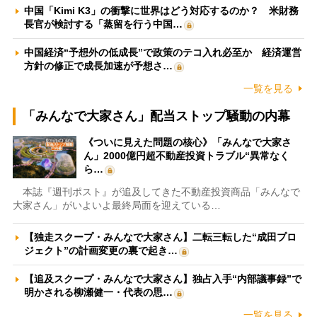
中国「Kimi K3」の衝撃に世界はどう対応するのか？ 米財務
長官が検討する「蒸留を行う中国…
中国経済“予想外の低成長”で政策のテコ入れ必至か 経済運営
方針の修正で成長加速が予想さ…
一覧を見る
「みんなで大家さん」配当ストップ騒動の内幕
《ついに見えた問題の核心》「みんなで大家さ
ん」2000億円超不動産投資トラブル“異常なく
ら…
本誌『週刊ポスト』が追及してきた不動産投資商品「みんなで
大家さん」がいよいよ最終局面を迎えている…
【独走スクープ・みんなで大家さん】二転三転した“成田プロ
ジェクト”の計画変更の裏で起き…
【追及スクープ・みんなで大家さん】独占入手“内部議事録”で
明かされる柳瀬健一・代表の思…
一覧を見る