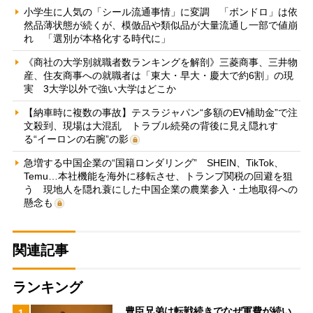
小学生に人気の「シール流通事情」に変調 「ボンドロ」は依
然品薄状態が続くが、模倣品や類似品が大量流通し一部で値崩
れ 「選別が本格化する時代に」
《商社の大学別就職者数ランキングを解剖》三菱商事、三井物
産、住友商事への就職者は「東大・早大・慶大で約6割」の現
実 3大学以外で強い大学はどこか
【納車時に複数の事故】テスラジャパン“多額のEV補助金”で注
文殺到、現場は大混乱 トラブル続発の背後に見え隠れす
る“イーロンの右腕”の影
急増する中国企業の“国籍ロンダリング” SHEIN、TikTok、
Temu…本社機能を海外に移転させ、トランプ関税の回避を狙
う 現地人を隠れ蓑にした中国企業の農業参入・土地取得への
懸念も
関連記事
ランキング
豊臣兄弟は転戦続きでなぜ軍費が続い
1