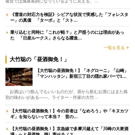
最近では減速基調になっているように見える。…
《雪道の対応力を検証》シビアな状況で実感した「フォレスタ
ー」の真価 「ターボ」と「スト…
乗り込むと同時に「これが軽？」と戸惑うのには理由があっ
た 「日産ルークス」さらなる躍進…
一覧を見る
大竹聡の「昼酒御免！」
【大竹聡の昼酒御免！】「ネグローニ」「山崎」
「マンハッタン」新宿三丁目の隠れ家バーで1…
お酒はいつ飲んでもいいものだが、昼から飲むお酒にはまた格
別の味わいがある――。ライター・作家の大竹…
【大竹聡の昼酒御免！】今の若者は「なめろう」や「キヌカツ
ギ」を知らないって本当？ 昔の…
【大竹聡の昼酒御免！】京急線で多摩川越えて「川崎の大衆酒
場」へと昼酒旅 押し寄せるノス…