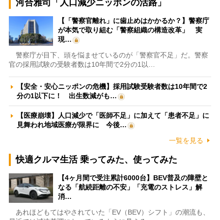
河合雅司「人口減少ニッポンの活路」
【「警察官離れ」に歯止めはかかるか？】警察庁
が本気で取り組む「警察組織の構造改革」 実
現…
警察庁が目下、頭を悩ませているのが「警察官不足」だ。警察
官の採用試験の受験者数は10年間で2分の1以…
【安全・安心ニッポンの危機】採用試験受験者数は10年間で2
分の1以下に！ 出生数減がも…
【医療崩壊】人口減少で「医師不足」に加えて「患者不足」に
見舞われ地域医療が限界に 今後…
一覧を見る
快適クルマ生活 乗ってみた、使ってみた
【4ヶ月間で受注累計6000台】BEV普及の障壁と
なる「航続距離の不安」「充電のストレス」解
消…
あれほどもてはやされていた「EV（BEV）シフト」の潮流も、