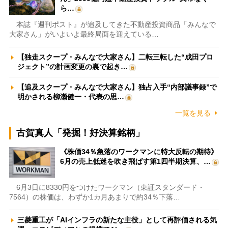
ら…
本誌『週刊ポスト』が追及してきた不動産投資商品「みんなで
大家さん」がいよいよ最終局面を迎えている…
【独走スクープ・みんなで大家さん】二転三転した“成田プロ
ジェクト”の計画変更の裏で起き…
【追及スクープ・みんなで大家さん】独占入手“内部議事録”で
明かされる柳瀬健一・代表の思…
一覧を見る
古賀真人「発掘！好決算銘柄」
《株価34％急落のワークマンに特大反転の期待》
6月の売上低迷を吹き飛ばす第1四半期決算、…
6月3日に8330円をつけたワークマン（東証スタンダード・
7564）の株価は、わずか1カ月あまりで約34％下落…
三菱重工が「AIインフラの新たな主役」として再評価される気