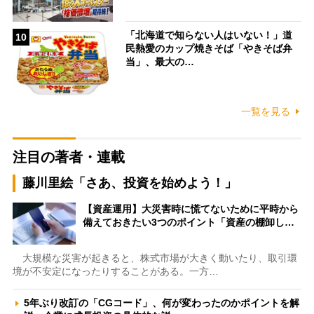
「北海道で知らない人はいない！」道
10
民熱愛のカップ焼きそば「やきそば弁
当」、最大の…
一覧を見る
注目の著者・連載
藤川里絵「さあ、投資を始めよう！」
【資産運用】大災害時に慌てないために平時から
備えておきたい3つのポイント「資産の棚卸し…
大規模な災害が起きると、株式市場が大きく動いたり、取引環
境が不安定になったりすることがある。一方…
5年ぶり改訂の「CGコード」、何が変わったのかポイントを解