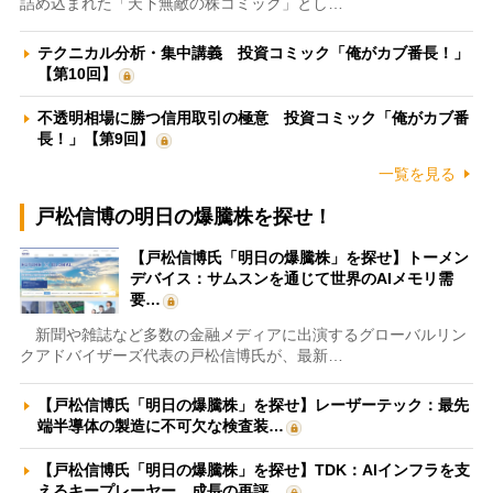
詰め込まれた「天下無敵の株コミック」とし…
テクニカル分析・集中講義 投資コミック「俺がカブ番長！」
【第10回】
不透明相場に勝つ信用取引の極意 投資コミック「俺がカブ番
長！」【第9回】
一覧を見る
戸松信博の明日の爆騰株を探せ！
【戸松信博氏「明日の爆騰株」を探せ】トーメン
デバイス：サムスンを通じて世界のAIメモリ需
要…
新聞や雑誌など多数の金融メディアに出演するグローバルリン
クアドバイザーズ代表の戸松信博氏が、最新…
【戸松信博氏「明日の爆騰株」を探せ】レーザーテック：最先
端半導体の製造に不可欠な検査装…
【戸松信博氏「明日の爆騰株」を探せ】TDK：AIインフラを支
えるキープレーヤー 成長の再評…