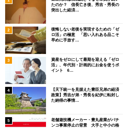
たのか？ 信長亡き後、秀吉・秀長の
突出した経済…
後悔しない老後を実現するための「ゼ
2
ロ活」の極意 「思い入れある品こそ
早めに手放す…
資産をゼロにして最期を迎える「ゼロ
3
活」、年代別・計画的にお金を使うポ
イント 6…
【天下統一を見据えた豊臣兄弟の経済
4
政策】秀吉が弟・秀長を紀伊に転封し
た納得の事情…
老舗遊技機メーカー・豊丸産業がパチ
5
ンコ事業停止の背景 大手と中小の格