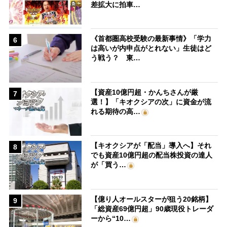
差拡大に拍車…
《首都圏高校受験の最新事情》「学力
6
は高いが内申点がとれない」生徒はど
う戦う？ 東…
【資産10億円超・かんちさんが厳
7
選！】「キオクシアの次」に資金が流
れる期待の高…
【キオクシアが「配当」導入へ】それ
8
でも資産10億円超の配当株投資の達人
が「買う…
【億り人オールスターが狙う20銘柄】
9
「総資産69億円超」90歳現役トレーダ
ーから“10…