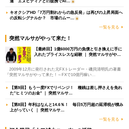
運 エヌビディアとの提携でAI…
キオクシアHD「7万円割れからの急反発」は再びの上昇局面へ
の反転シグナルか？ 市場のムー…
一覧を見る
突然マルサがやって来た！
【最終回】1億6000万円の負債と引き換えに手に
入れたプライスレスな経験 ｜ 突然マルサがや…
2009年12月に発行された元FXトレーダー・磯貝清明氏の著書
『突然マルサがやって来た！～FXで10億円稼い…
【第9回】もう一度FXでリベンジ！ 種銭は差し押さえを免れ
た”ヒミツのお金” ｜ 突然マルサ…
【第8回】年利はなんと14.6％！ 毎日5万円超の延滞税が積み
上がっていく ｜ 突然マルサ…
一覧を見る