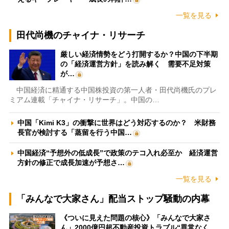
一覧を見る
田代尚機のチャイナ・リサーチ
厳しい経済情勢をどう打開するか？中国の下半期
の「経済運営方針」を読み解く 需要不足対策
が…
中国経済に精通する中国株投資の第一人者・田代尚機氏のプレ
ミアム連載「チャイナ・リサーチ」。中国の…
中国「Kimi K3」の衝撃に世界はどう対応するのか？ 米財務
長官が検討する「蒸留を行う中国…
中国経済“予想外の低成長”で政策のテコ入れ必至か 経済運営
方針の修正で成長加速が予想さ…
一覧を見る
「みんなで大家さん」配当ストップ騒動の内幕
《ついに見えた問題の核心》「みんなで大家さ
ん」2000億円超不動産投資トラブル“異常なく