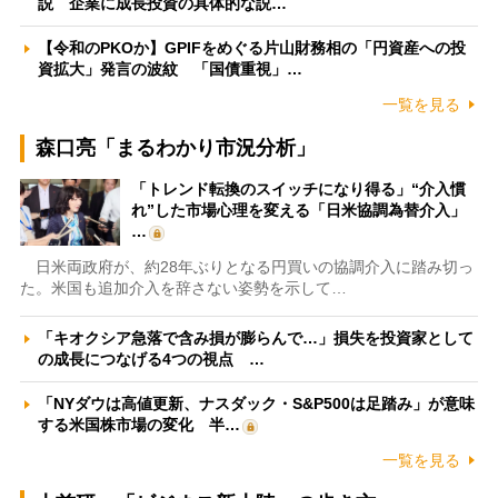
説 企業に成長投資の具体的な説…
【令和のPKOか】GPIFをめぐる片山財務相の「円資産への投
資拡大」発言の波紋 「国債重視」…
一覧を見る
森口亮「まるわかり市況分析」
「トレンド転換のスイッチになり得る」“介入慣
れ”した市場心理を変える「日米協調為替介入」
…
日米両政府が、約28年ぶりとなる円買いの協調介入に踏み切っ
た。米国も追加介入を辞さない姿勢を示して…
「キオクシア急落で含み損が膨らんで…」損失を投資家として
の成長につなげる4つの視点 …
「NYダウは高値更新、ナスダック・S&P500は足踏み」が意味
する米国株市場の変化 半…
一覧を見る