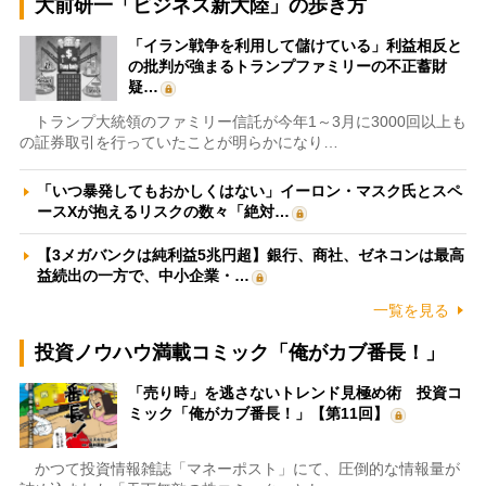
大前研一「ビジネス新大陸」の歩き方
「イラン戦争を利用して儲けている」利益相反と
の批判が強まるトランプファミリーの不正蓄財
疑…
トランプ大統領のファミリー信託が今年1～3月に3000回以上も
の証券取引を行っていたことが明らかになり…
「いつ暴発してもおかしくはない」イーロン・マスク氏とスペ
ースXが抱えるリスクの数々「絶対…
【3メガバンクは純利益5兆円超】銀行、商社、ゼネコンは最高
益続出の一方で、中小企業・…
一覧を見る
投資ノウハウ満載コミック「俺がカブ番長！」
「売り時」を逃さないトレンド見極め術 投資コ
ミック「俺がカブ番長！」【第11回】
かつて投資情報雑誌「マネーポスト」にて、圧倒的な情報量が