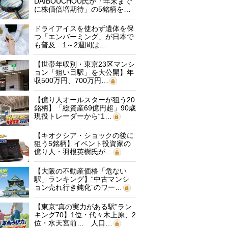
DAIBOUCHOU氏が「年末まで
に株価倍増期待」の5銘柄を…
ドライアイスを使わず遺体を保
つ「エンバーミング」が日本で
も普及 1～2週間は…
【世帯年収別・東京23区マンシ
ョン「狙い目駅」を大公開】年
収500万円、700万円…
【億り人オールスターが狙う20
銘柄】「総資産69億円超」90歳
現役トレーダーから“1…
【キオクシア・ショックの後に
狙う5銘柄】イベント投資家の
億り人・羽根英樹氏が…
【大阪の不動産価格「危ない
駅」ランキング】“中古マンシ
ョン売れ行き鈍化”のワー…
【東京“真の実力がある駅”ラン
キング70】1位・代々木上原、2
位・水天宮前… 人口…