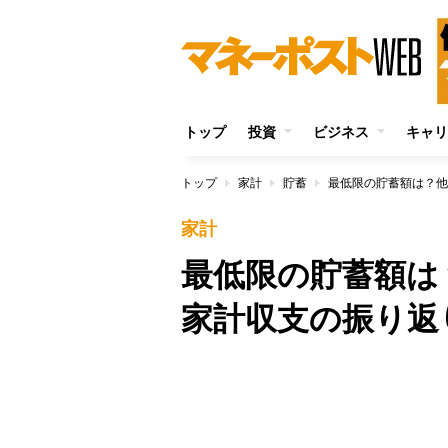
トップ
投資
ビジネス
キャリ
トップ
家計
貯蓄
最低限の貯蓄額は？他
家計
最低限の貯蓄額は
家計収支の振り返
/
Unmute