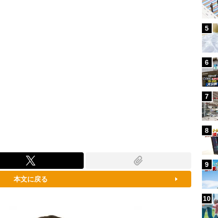
5
6
7
8
9
本文に戻る
10