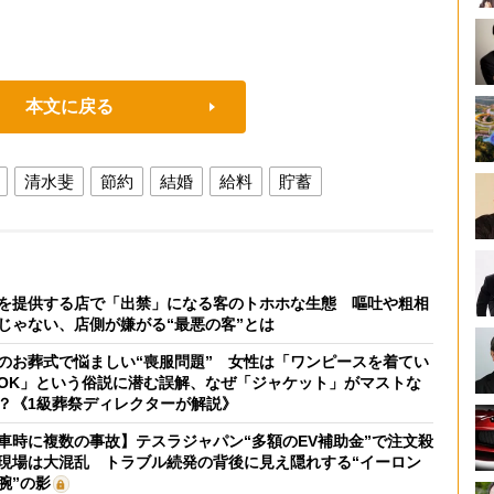
本文に戻る
清水斐
節約
結婚
給料
貯蓄
を提供する店で「出禁」になる客のトホホな生態 嘔吐や粗相
じゃない、店側が嫌がる“最悪の客”とは
のお葬式で悩ましい“喪服問題” 女性は「ワンピースを着てい
OK」という俗説に潜む誤解、なぜ「ジャケット」がマストな
？《1級葬祭ディレクターが解説》
車時に複数の事故】テスラジャパン“多額のEV補助金”で注文殺
現場は大混乱 トラブル続発の背後に見え隠れする“イーロン
腕”の影