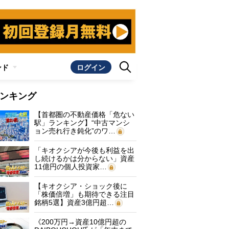
ンド
ログイン
ンキング
【首都圏の不動産価格「危ない
駅」ランキング】“中古マンシ
ョン売れ行き鈍化”のワ…
「キオクシアが今後も利益を出
し続けるかは分からない」資産
11億円の個人投資家…
【キオクシア・ショック後に
「株価倍増」も期待できる注目
銘柄5選】資産3億円超…
《200万円→資産10億円超の