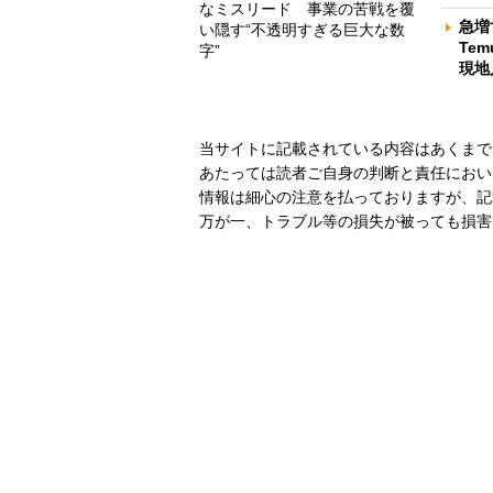
なミスリード 事業の苦戦を覆
急増
い隠す“不透明すぎる巨大な数
Te
字”
現地
当サイトに記載されている内容はあくまで
あたっては読者ご自身の判断と責任におい
情報は細心の注意を払っておりますが、記
万が一、トラブル等の損失が被っても損害