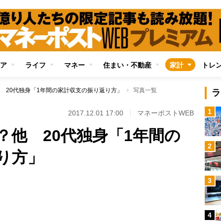
ア
ライフ
マネー
住まい・不動産
家計
トレ
 20代独身「1年間の家計収支の振り返り方」
写真一覧
ラ
1
2017.12.01 17:00
マネーポストWEB
？他 20代独身「1年間の
2
り方」
3
Loaded
:
100.00%
4