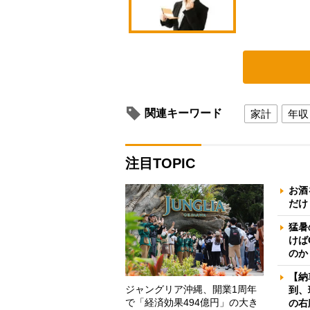
関連キーワード
家計
年収
注目TOPIC
お酒
だけ
猛暑
けば
のか
【納
ジャングリア沖縄、開業1周年
到、
で「経済効果494億円」の大き
の右