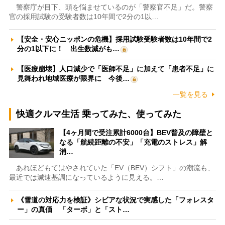
警察庁が目下、頭を悩ませているのが「警察官不足」だ。警察
官の採用試験の受験者数は10年間で2分の1以…
【安全・安心ニッポンの危機】採用試験受験者数は10年間で2
分の1以下に！ 出生数減がも…
【医療崩壊】人口減少で「医師不足」に加えて「患者不足」に
見舞われ地域医療が限界に 今後…
一覧を見る
快適クルマ生活 乗ってみた、使ってみた
【4ヶ月間で受注累計6000台】BEV普及の障壁と
なる「航続距離の不安」「充電のストレス」解
消…
あれほどもてはやされていた「EV（BEV）シフト」の潮流も、
最近では減速基調になっているように見える。…
《雪道の対応力を検証》シビアな状況で実感した「フォレスタ
ー」の真価 「ターボ」と「スト…