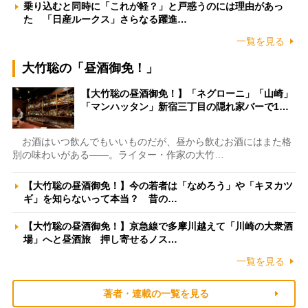
乗り込むと同時に「これが軽？」と戸惑うのには理由があっ
た 「日産ルークス」さらなる躍進…
一覧を見る
大竹聡の「昼酒御免！」
【大竹聡の昼酒御免！】「ネグローニ」「山崎」
「マンハッタン」新宿三丁目の隠れ家バーで1…
お酒はいつ飲んでもいいものだが、昼から飲むお酒にはまた格
別の味わいがある――。ライター・作家の大竹…
【大竹聡の昼酒御免！】今の若者は「なめろう」や「キヌカツ
ギ」を知らないって本当？ 昔の…
【大竹聡の昼酒御免！】京急線で多摩川越えて「川崎の大衆酒
場」へと昼酒旅 押し寄せるノス…
一覧を見る
著者・連載の一覧を見る