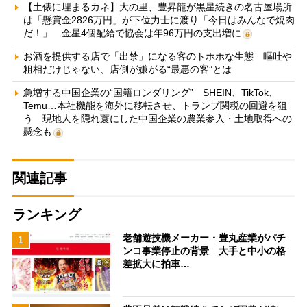
【土俵に埋まるカネ】大の里、豊昇龍が黒星続きの名古屋場所
は「懸賞金2826万円」が下位力士に渡り「今日はみんなで焼肉
だ！」 金星4個配給で協会は年96万円の支出増に
お酒を提供する店で「出禁」になる客のトホホな生態 嘔吐や
粗相だけじゃない、店側が嫌がる“最悪の客”とは
急増する中国企業の“国籍ロンダリング” SHEIN、TikTok、
Temu…本社機能を海外に移転させ、トランプ関税の回避を狙
う 現地人を隠れ蓑にした中国企業の農業参入・土地取得への
懸念も
関連記事
ランキング
老舗遊技機メーカー・豊丸産業がパチ
1
ンコ事業停止の背景 大手と中小の格
差拡大に拍車…