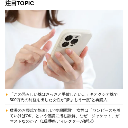
注目TOPIC
「この恐ろしい株はさっさと手放したい…」キオクシア株で
500万円の利益を出した女性が“夢よもう一度”と再購入
猛暑のお葬式で悩ましい“喪服問題” 女性は「ワンピースを着
ていけばOK」という俗説に潜む誤解、なぜ「ジャケット」が
マストなのか？《1級葬祭ディレクターが解説》