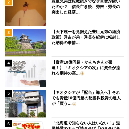
豊臣兄弟は転戦続きでなぜ軍費が続い
2
たのか？ 信長亡き後、秀吉・秀長の
突出した経済…
【天下統一を見据えた豊臣兄弟の経済
3
政策】秀吉が弟・秀長を紀伊に転封し
た納得の事情…
【資産10億円超・かんちさんが厳
4
選！】「キオクシアの次」に資金が流
れる期待の高…
【キオクシアが「配当」導入へ】それ
5
でも資産10億円超の配当株投資の達人
が「買う…
「北海道で知らない人はいない！」道
6
民熱愛のカップ焼きそば「やきそば弁