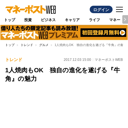
ログイン
トップ
投資
ビジネス
キャリア
ライフ
マネー
トップ
トレンド
グルメ
1人焼肉もOK 独自の進化を遂げる『牛角』の魅力
トレンド
2017.12.03 15:00
マネーポストWEB
1人焼肉もOK 独自の進化を遂げる『牛
角』の魅力
Loaded
:
97.17%
/
Unmute