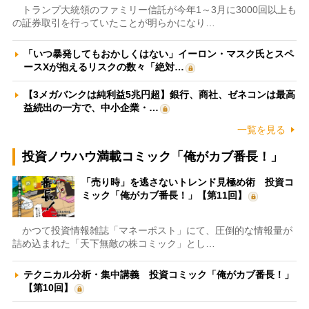
トランプ大統領のファミリー信託が今年1～3月に3000回以上も
の証券取引を行っていたことが明らかになり…
「いつ暴発してもおかしくはない」イーロン・マスク氏とスペ
ースXが抱えるリスクの数々「絶対…
【3メガバンクは純利益5兆円超】銀行、商社、ゼネコンは最高
益続出の一方で、中小企業・…
一覧を見る
投資ノウハウ満載コミック「俺がカブ番長！」
「売り時」を逃さないトレンド見極め術 投資コ
ミック「俺がカブ番長！」【第11回】
かつて投資情報雑誌「マネーポスト」にて、圧倒的な情報量が
詰め込まれた「天下無敵の株コミック」とし…
テクニカル分析・集中講義 投資コミック「俺がカブ番長！」
【第10回】