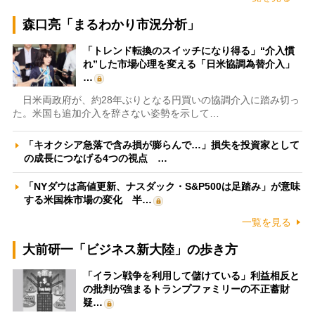
森口亮「まるわかり市況分析」
「トレンド転換のスイッチになり得る」“介入慣
れ”した市場心理を変える「日米協調為替介入」
…
日米両政府が、約28年ぶりとなる円買いの協調介入に踏み切っ
た。米国も追加介入を辞さない姿勢を示して…
「キオクシア急落で含み損が膨らんで…」損失を投資家として
の成長につなげる4つの視点 …
「NYダウは高値更新、ナスダック・S&P500は足踏み」が意味
する米国株市場の変化 半…
一覧を見る
大前研一「ビジネス新大陸」の歩き方
「イラン戦争を利用して儲けている」利益相反と
の批判が強まるトランプファミリーの不正蓄財
疑…