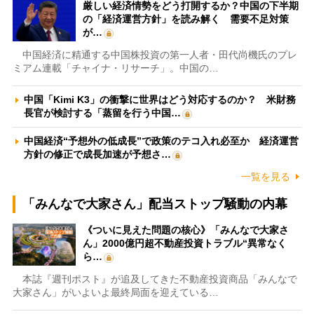
厳しい経済情勢をどう打開するか？中国の下半期
の「経済運営方針」を読み解く 需要不足対策
が…
中国経済に精通する中国株投資の第一人者・田代尚機氏のプレ
ミアム連載「チャイナ・リサーチ」。中国の…
中国「Kimi K3」の衝撃に世界はどう対応するのか？ 米財務
長官が検討する「蒸留を行う中国…
中国経済“予想外の低成長”で政策のテコ入れ必至か 経済運営
方針の修正で成長加速が予想さ…
一覧を見る
「みんなで大家さん」配当ストップ騒動の内幕
《ついに見えた問題の核心》「みんなで大家さ
ん」2000億円超不動産投資トラブル“異常なく
ら…
本誌『週刊ポスト』が追及してきた不動産投資商品「みんなで
大家さん」がいよいよ最終局面を迎えている…