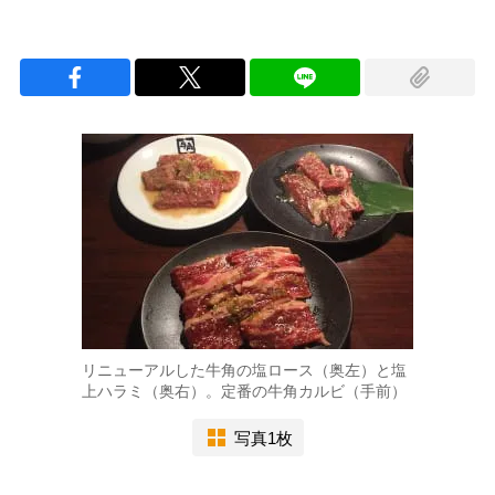
リニューアルした牛角の塩ロース（奥左）と塩
上ハラミ（奥右）。定番の牛角カルビ（手前）
写真1枚