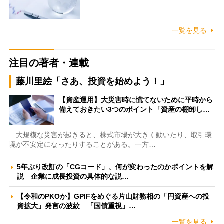
一覧を見る
注目の著者・連載
藤川里絵「さあ、投資を始めよう！」
【資産運用】大災害時に慌てないために平時から
備えておきたい3つのポイント「資産の棚卸し…
大規模な災害が起きると、株式市場が大きく動いたり、取引環
境が不安定になったりすることがある。一方…
5年ぶり改訂の「CGコード」、何が変わったのかポイントを解
説 企業に成長投資の具体的な説…
【令和のPKOか】GPIFをめぐる片山財務相の「円資産への投
資拡大」発言の波紋 「国債重視」…
一覧を見る