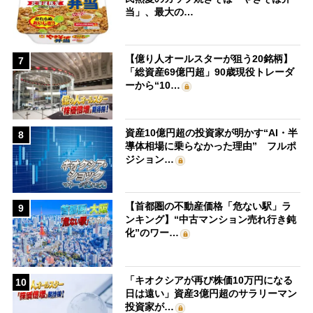
当」、最大の…
【億り人オールスターが狙う20銘柄】
7
「総資産69億円超」90歳現役トレーダ
ーから“10…
資産10億円超の投資家が明かす“AI・半
8
導体相場に乗らなかった理由” フルポ
ジション…
【首都圏の不動産価格「危ない駅」ラ
9
ンキング】“中古マンション売れ行き鈍
化”のワー…
「キオクシアが再び株価10万円になる
10
日は遠い」資産3億円超のサラリーマン
投資家が…