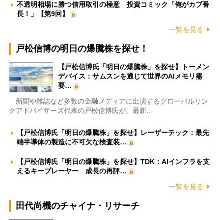
不透明相場に勝つ信用取引の極意 投資コミック「俺がカブ番
長！」【第9回】
一覧を見る
戸松信博の明日の爆騰株を探せ！
【戸松信博氏「明日の爆騰株」を探せ】トーメン
デバイス：サムスンを通じて世界のAIメモリ需
要…
新聞や雑誌など多数の金融メディアに出演するグローバルリン
クアドバイザーズ代表の戸松信博氏が、最新…
【戸松信博氏「明日の爆騰株」を探せ】レーザーテック：最先
端半導体の製造に不可欠な検査装…
【戸松信博氏「明日の爆騰株」を探せ】TDK：AIインフラを支
えるキープレーヤー 成長の再評…
一覧を見る
田代尚機のチャイナ・リサーチ