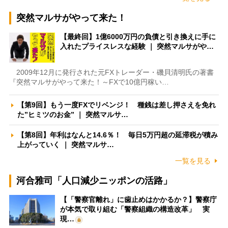
突然マルサがやって来た！
【最終回】1億6000万円の負債と引き換えに手に
入れたプライスレスな経験 ｜ 突然マルサがや…
2009年12月に発行された元FXトレーダー・磯貝清明氏の著書
『突然マルサがやって来た！～FXで10億円稼い…
【第9回】もう一度FXでリベンジ！ 種銭は差し押さえを免れ
た”ヒミツのお金” ｜ 突然マルサ…
【第8回】年利はなんと14.6％！ 毎日5万円超の延滞税が積み
上がっていく ｜ 突然マルサ…
一覧を見る
河合雅司「人口減少ニッポンの活路」
【「警察官離れ」に歯止めはかかるか？】警察庁
が本気で取り組む「警察組織の構造改革」 実
現…