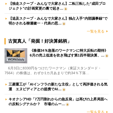
【独走スクープ・みんなで大家さん】二転三転した“成田プロ
ジェクト”の計画変更の裏で起き…
【追及スクープ・みんなで大家さん】独占入手“内部議事録”で
明かされる柳瀬健一・代表の思…
一覧を見る
古賀真人「発掘！好決算銘柄」
《株価34％急落のワークマンに特大反転の期待》
6月の売上低迷を吹き飛ばす第1四半期決算、…
6月3日に8330円をつけたワークマン（東証スタンダード・
7564）の株価は、わずか1カ月あまりで約34％下落…
三菱重工が「AIインフラの新たな主役」として再評価される気
運 エヌビディアとの提携でAI…
キオクシアHD「7万円割れからの急反発」は再びの上昇局面へ
の反転シグナルか？ 市場のムー…
一覧を見る