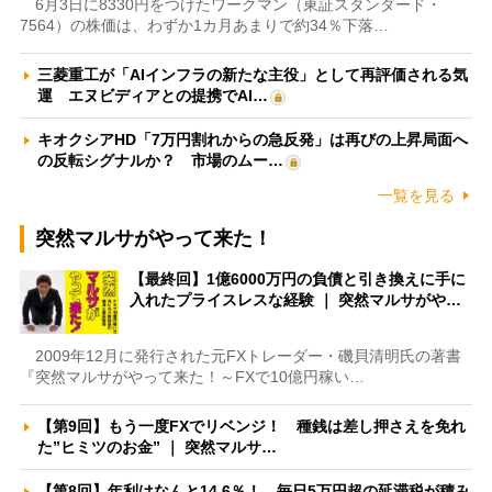
6月3日に8330円をつけたワークマン（東証スタンダード・
7564）の株価は、わずか1カ月あまりで約34％下落…
三菱重工が「AIインフラの新たな主役」として再評価される気
運 エヌビディアとの提携でAI…
キオクシアHD「7万円割れからの急反発」は再びの上昇局面へ
の反転シグナルか？ 市場のムー…
一覧を見る
突然マルサがやって来た！
【最終回】1億6000万円の負債と引き換えに手に
入れたプライスレスな経験 ｜ 突然マルサがや…
2009年12月に発行された元FXトレーダー・磯貝清明氏の著書
『突然マルサがやって来た！～FXで10億円稼い…
【第9回】もう一度FXでリベンジ！ 種銭は差し押さえを免れ
た”ヒミツのお金” ｜ 突然マルサ…
【第8回】年利はなんと14.6％！ 毎日5万円超の延滞税が積み