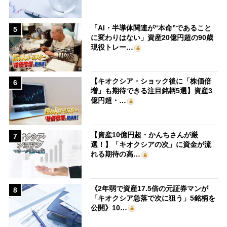
「AI・半導体関連が“本命”であること
5
に変わりはない」資産20億円超の90歳
現役トレー…
【キオクシア・ショック後に「株価倍
6
増」も期待できる注目銘柄5選】資産3
億円超・…
【資産10億円超・かんちさんが厳
7
選！】「キオクシアの次」に資金が流
れる期待の高…
《2年弱で資産17.5倍の元証券マンが
8
「キオクシア急落で次に狙う」5銘柄を
公開》10…