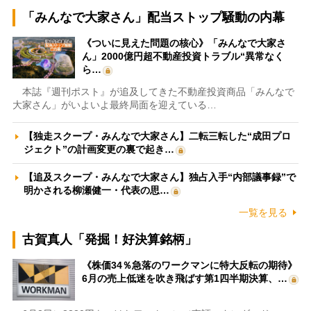
「みんなで大家さん」配当ストップ騒動の内幕
《ついに見えた問題の核心》「みんなで大家さ
ん」2000億円超不動産投資トラブル“異常なく
ら…
本誌『週刊ポスト』が追及してきた不動産投資商品「みんなで
大家さん」がいよいよ最終局面を迎えている…
【独走スクープ・みんなで大家さん】二転三転した“成田プロ
ジェクト”の計画変更の裏で起き…
【追及スクープ・みんなで大家さん】独占入手“内部議事録”で
明かされる柳瀬健一・代表の思…
一覧を見る
古賀真人「発掘！好決算銘柄」
《株価34％急落のワークマンに特大反転の期待》
6月の売上低迷を吹き飛ばす第1四半期決算、…