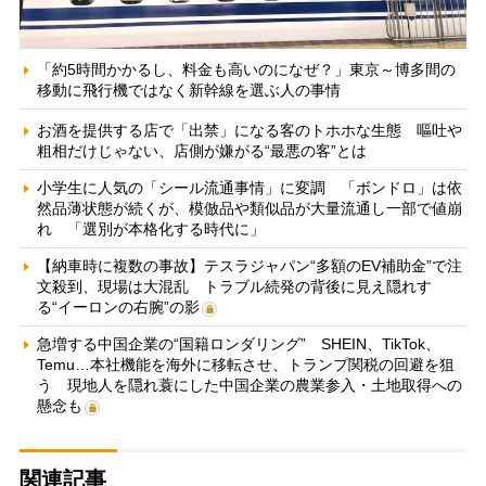
「約5時間かかるし、料金も高いのになぜ？」東京～博多間の
移動に飛行機ではなく新幹線を選ぶ人の事情
お酒を提供する店で「出禁」になる客のトホホな生態 嘔吐や
粗相だけじゃない、店側が嫌がる“最悪の客”とは
小学生に人気の「シール流通事情」に変調 「ボンドロ」は依
然品薄状態が続くが、模倣品や類似品が大量流通し一部で値崩
れ 「選別が本格化する時代に」
【納車時に複数の事故】テスラジャパン“多額のEV補助金”で注
文殺到、現場は大混乱 トラブル続発の背後に見え隠れす
る“イーロンの右腕”の影
急増する中国企業の“国籍ロンダリング” SHEIN、TikTok、
Temu…本社機能を海外に移転させ、トランプ関税の回避を狙
う 現地人を隠れ蓑にした中国企業の農業参入・土地取得への
懸念も
関連記事