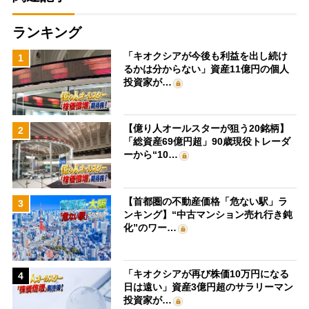
ランキング
「キオクシアが今後も利益を出し続け
1
るかは分からない」資産11億円の個人
投資家が…
【億り人オールスターが狙う20銘柄】
2
「総資産69億円超」90歳現役トレーダ
ーから“10…
【首都圏の不動産価格「危ない駅」ラ
3
ンキング】“中古マンション売れ行き鈍
化”のワー…
「キオクシアが再び株価10万円になる
4
日は遠い」資産3億円超のサラリーマン
投資家が…