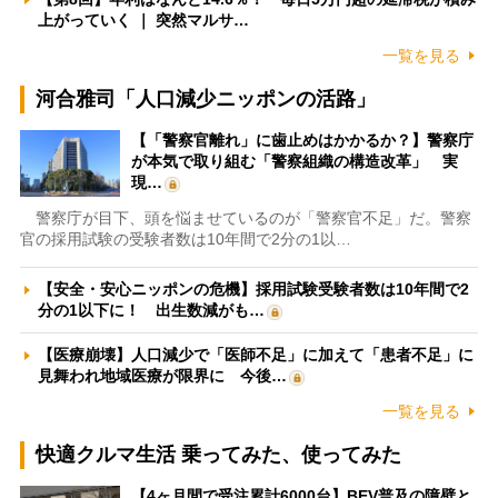
上がっていく ｜ 突然マルサ…
一覧を見る
河合雅司「人口減少ニッポンの活路」
【「警察官離れ」に歯止めはかかるか？】警察庁
が本気で取り組む「警察組織の構造改革」 実
現…
警察庁が目下、頭を悩ませているのが「警察官不足」だ。警察
官の採用試験の受験者数は10年間で2分の1以…
【安全・安心ニッポンの危機】採用試験受験者数は10年間で2
分の1以下に！ 出生数減がも…
【医療崩壊】人口減少で「医師不足」に加えて「患者不足」に
見舞われ地域医療が限界に 今後…
一覧を見る
快適クルマ生活 乗ってみた、使ってみた
【4ヶ月間で受注累計6000台】BEV普及の障壁と