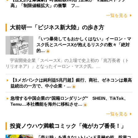
高」「制限値幅拡大」の衝撃 フ…
一覧を見る
大前研一「ビジネス新大陸」の歩き方
「いつ暴発してもおかしくはない」イーロン・マ
スク氏とスペースXが抱えるリスクの数々「絶対
的…
宇宙開発企業「スペースX」の上場で史上初の「兆万長者（ト
リリオネア）」となったイーロン・マスク氏。…
【3メガバンクは純利益5兆円超】銀行、商社、ゼネコンは最高
益続出の一方で、中小企業・…
急増する中国企業の“国籍ロンダリング” SHEIN、TikTok、
Temu…本社機能を海外に移転させ…
一覧を見る
投資ノウハウ満載コミック「俺がカブ番長！」
「売り時」を逃さないトレンド見極め術 投資コ