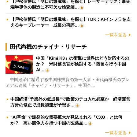
【戸松信博氏「明日の爆騰株」を探せ】レーザーテック：最先
端半導体の製造に不可欠な検査装…
【戸松信博氏「明日の爆騰株」を探せ】TDK：AIインフラを支
えるキープレーヤー 成長の再評…
一覧を見る
田代尚機のチャイナ・リサーチ
中国「Kimi K3」の衝撃に世界はどう対応するの
か？ 米財務長官が検討する「蒸留を行う中国
AI…
中国経済に精通する中国株投資の第一人者・田代尚機氏のプレ
ミアム連載「チャイナ・リサーチ」。中国企…
中国経済“予想外の低成長”で政策のテコ入れ必至か 経済運営
方針の修正で成長加速が予想さ…
“AI革命”で爆発的な需要拡大が見込まれる「CXO」とは何
か？ 高い競争力を持つ中国の医薬品…
一覧を見る