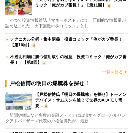
ミック「俺がカブ番長！」【第11回】
かつて投資情報雑誌「マネーポスト」にて、圧倒的な情報量が
詰め込まれた「天下無敵の株コミック」とし…
テクニカル分析・集中講義 投資コミック「俺がカブ番長！」
【第10回】
不透明相場に勝つ信用取引の極意 投資コミック「俺がカブ番
長！」【第9回】
一覧を見る
戸松信博の明日の爆騰株を探せ！
【戸松信博氏「明日の爆騰株」を探せ】トーメン
デバイス：サムスンを通じて世界のAIメモリ需
要…
新聞や雑誌など多数の金融メディアに出演するグローバルリン
クアドバイザーズ代表の戸松信博氏が、最新…