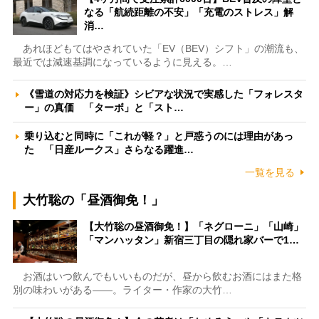
なる「航続距離の不安」「充電のストレス」解
消…
あれほどもてはやされていた「EV（BEV）シフト」の潮流も、
最近では減速基調になっているように見える。…
《雪道の対応力を検証》シビアな状況で実感した「フォレスタ
ー」の真価 「ターボ」と「スト…
乗り込むと同時に「これが軽？」と戸惑うのには理由があっ
た 「日産ルークス」さらなる躍進…
一覧を見る
大竹聡の「昼酒御免！」
【大竹聡の昼酒御免！】「ネグローニ」「山崎」
「マンハッタン」新宿三丁目の隠れ家バーで1…
お酒はいつ飲んでもいいものだが、昼から飲むお酒にはまた格
別の味わいがある――。ライター・作家の大竹…