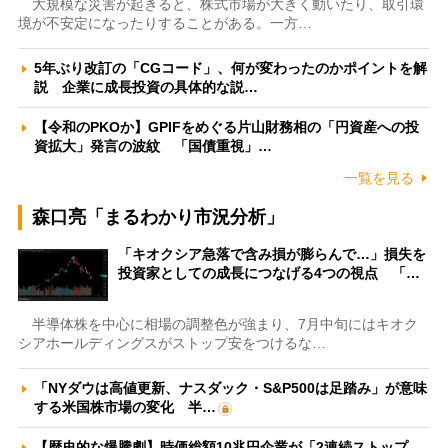
大規模な災害が起きると、株式市場が大きく動いたり、取引環
境が不安定になったりすることがある。一方…
5年ぶり改訂の「CGコード」、何が変わったのかポイントを解
説 企業に成長投資の具体的な説…
【令和のPKOか】GPIFをめぐる片山財務相の「円資産への投
資拡大」発言の波紋 「国債重視」…
一覧を見る
森口亮「まるわかり市況分析」
「キオクシア急落で含み損が膨らんで…」損失を
投資家としての成長につなげる4つの視点 「…
半導体株を中心に相場の調整色が強まり、7月中旬にはキオク
シアホールディングスがストップ安をつけるな…
「NYダウは高値更新、ナスダック・S&P500は足踏み」が意味
する米国株市場の変化 半…
【歴史的な爆騰劇】時価総額10兆円企業が「2連続ストップ