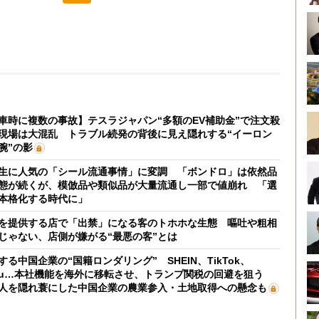
車時に複数の事故】テスラジャパン“多額のEV補助金”で注文殺
現場は大混乱 トラブル続発の背後に見え隠れする“イーロン
腕”の影
生に人気の「シール流通事情」に変調 「ボンドロ」は依然品
態が続くが、模倣品や類似品が大量流通し一部で値崩れ 「選
本格化する時代に」
を提供する店で「出禁」になる客のトホホな生態 嘔吐や粗相
じゃない、店側が嫌がる“最悪の客”とは
する中国企業の“国籍ロンダリング” SHEIN、TikTok、
mu…本社機能を海外に移転させ、トランプ関税の回避を狙う
人を隠れ蓑にした中国企業の農業参入・土地取得への懸念も