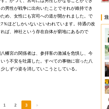
です。かつて、宮司には男性しかなることができ
くの男性が戦争に出向いたことでそれが維持でき
のため、女性にも宮司への道が開かれました。で
注
7％ほどしかいないといわれています。待遇の改
ければ、神社という存在自体が窮地にあるので
八幡宮の関係者は、参拝客の激減を危惧し、今
という不安を吐露した。すべての事物に宿った八
、少しずつ姿を消していこうとしている。
1
2
3