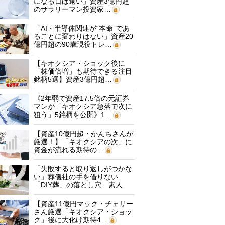
になる日は遠い」資産3億円超
のサラリーマン投資家…
「AI・半導体関連が“本命”であ
ることに変わりはない」資産20
億円超の90歳現役トレ…
【キオクシア・ショック後に
「株価倍増」も期待できる注目
銘柄5選】資産3億円超…
《2年弱で資産17.5倍の元証券
マンが「キオクシア急落で次に
狙う」5銘柄を公開》1…
【資産10億円超・かんちさんが
厳選！】「キオクシアの次」に
資金が流れる期待の…
「失敗すると取り返しがつかな
い」葬儀社の手を借りない
「DIY葬」の落とし穴 素人
に…
【資産11億円マック・チェリー
さん厳選「キオクシア・ショッ
ク」後に大化け期待4…