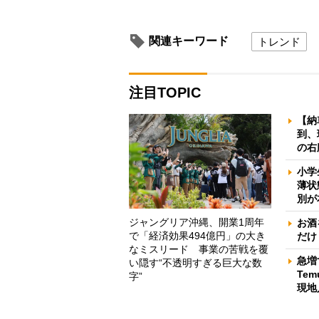
関連キーワード
トレンド
注目TOPIC
【納
到、
の右
小学
薄状
別が
ジャングリア沖縄、開業1周年
お酒
で「経済効果494億円」の大き
だけ
なミスリード 事業の苦戦を覆
急増
い隠す“不透明すぎる巨大な数
Te
字”
現地