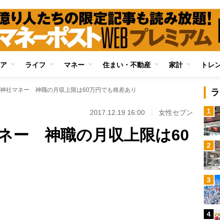
ア
ライフ
マネー
住まい・不動産
家計
トレ
神社マネー 神職の月収上限は60万円でも格差あり
ラ
1
2017.12.19 16:00
女性セブン
ネー 神職の月収上限は60
2
Loaded
:
3
97.13%
/
4