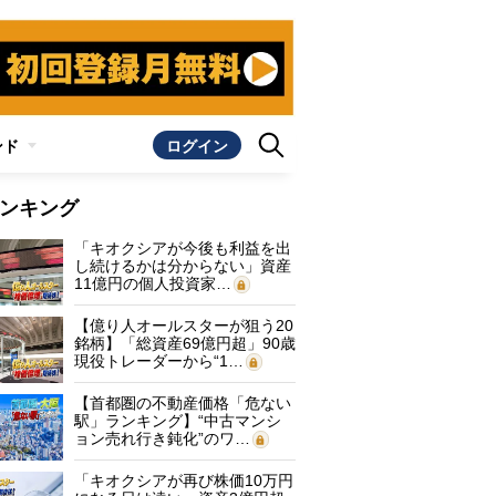
ンド
ログイン
ンキング
「キオクシアが今後も利益を出
し続けるかは分からない」資産
11億円の個人投資家…
【億り人オールスターが狙う20
銘柄】「総資産69億円超」90歳
現役トレーダーから“1…
【首都圏の不動産価格「危ない
駅」ランキング】“中古マンシ
ョン売れ行き鈍化”のワ…
「キオクシアが再び株価10万円