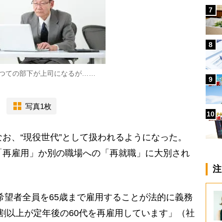
7
8
つての部下が上司になるが……
9
写真1枚
10
お、“現役世代”として扱われるようになった。
「再雇用」か別の職場への「再就職」に大別され
注
も希望者全員を65歳まで雇用することが法的に義務
割以上が定年後の60代を再雇用しています」（社