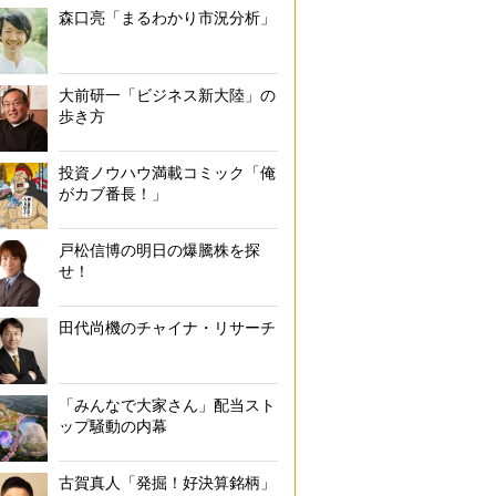
森口亮「まるわかり市況分析」
大前研一「ビジネス新大陸」の
歩き方
投資ノウハウ満載コミック「俺
がカブ番長！」
戸松信博の明日の爆騰株を探
せ！
田代尚機のチャイナ・リサーチ
「みんなで大家さん」配当スト
ップ騒動の内幕
古賀真人「発掘！好決算銘柄」