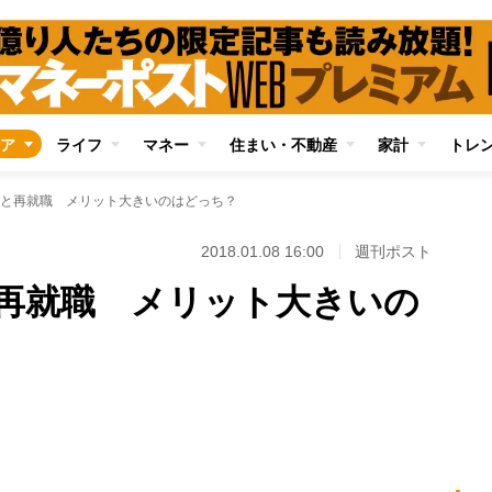
ア
ライフ
マネー
住まい・不動産
家計
トレ
と再就職 メリット大きいのはどっち？
2018.01.08 16:00
週刊ポスト
再就職 メリット大きいの
Loaded
:
100.00%
/