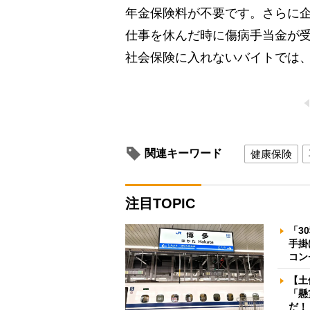
年金保険料が不要です。さらに
仕事を休んだ時に傷病手当金が
社会保険に入れないバイトでは
関連キーワード
健康保険
注目TOPIC
「3
手掛
コン
【土
「懸
だ！