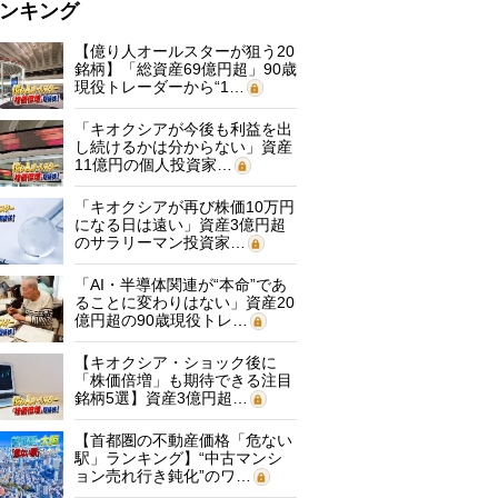
ンキング
【億り人オールスターが狙う20
銘柄】「総資産69億円超」90歳
現役トレーダーから“1…
「キオクシアが今後も利益を出
し続けるかは分からない」資産
11億円の個人投資家…
「キオクシアが再び株価10万円
になる日は遠い」資産3億円超
のサラリーマン投資家…
「AI・半導体関連が“本命”であ
ることに変わりはない」資産20
億円超の90歳現役トレ…
【キオクシア・ショック後に
「株価倍増」も期待できる注目
銘柄5選】資産3億円超…
【首都圏の不動産価格「危ない
駅」ランキング】“中古マンシ
ョン売れ行き鈍化”のワ…