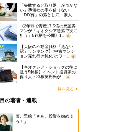
「失敗すると取り返しがつかな
い」葬儀社の手を借りない
「DIY葬」の落とし穴 素人
に…
《2年弱で資産17.5倍の元証券
マンが「キオクシア急落で次に
狙う」5銘柄を公開》1…
【大阪の不動産価格「危ない
駅」ランキング】“中古マンシ
ョン売れ行き鈍化”のワー…
【キオクシア・ショックの後に
狙う5銘柄】イベント投資家の
億り人・羽根英樹氏が…
一覧を見る
目の著者・連載
藤川里絵「さあ、投資を始めよ
う！」