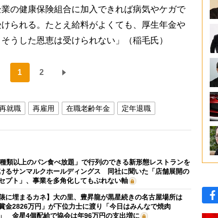
企業の健康保険組合に加入できれば病気やケガで
受けられる。たとえ給料がよくても、厚生年金や
、そうした恩恵は受けられない」（稲毛氏）
1
2
再就職
再雇用
在職老齢年金
定年退職
0種類以上のパン食べ放題」で行列のできる新形態レストランを
けるサンマルクホールディングス 同社に聞いた「店舗展開の
セプト」、事業を多角化してもぶれない軸
俵に埋まるカネ】大の里、豊昇龍が黒星続きの名古屋場所は
賞金2826万円」が下位力士に渡り「今日はみんなで焼肉
」 金星4個配給で協会は年96万円の支出増に