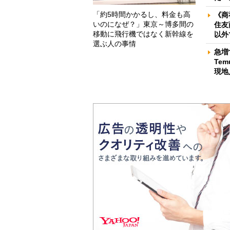
「約5時間かかるし、料金も高
《商
いのになぜ？」東京～博多間の
住友
移動に飛行機ではなく新幹線を
以外
選ぶ人の事情
急増
Te
現地