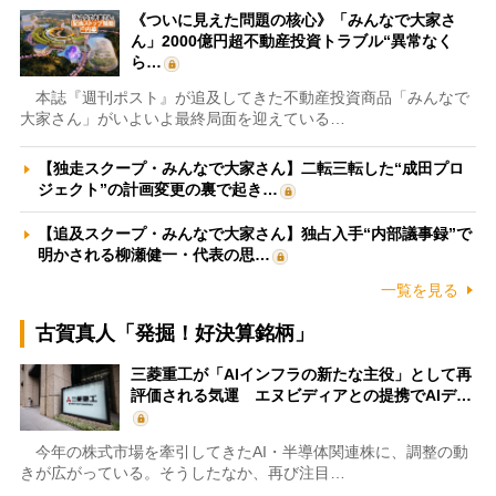
《ついに見えた問題の核心》「みんなで大家さ
ん」2000億円超不動産投資トラブル“異常なく
ら…
本誌『週刊ポスト』が追及してきた不動産投資商品「みんなで
大家さん」がいよいよ最終局面を迎えている…
【独走スクープ・みんなで大家さん】二転三転した“成田プロ
ジェクト”の計画変更の裏で起き…
【追及スクープ・みんなで大家さん】独占入手“内部議事録”で
明かされる柳瀬健一・代表の思…
一覧を見る
古賀真人「発掘！好決算銘柄」
三菱重工が「AIインフラの新たな主役」として再
評価される気運 エヌビディアとの提携でAIデ…
今年の株式市場を牽引してきたAI・半導体関連株に、調整の動
きが広がっている。そうしたなか、再び注目…