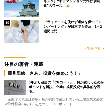
キング】“中古マンション売れ行き鈍
化”のワース…
ドライアイスを使わず遺体を保つ「エ
10
ンバーミング」が日本でも普及 1～2
週間は問…
一覧を見る
注目の著者・連載
藤川里絵「さあ、投資を始めよう！」
5年ぶり改訂の「CGコード」、何が変わったのか
ポイントを解説 企業に成長投資の具体的な説
明…
金融庁と東京証券取引所が共同で策定している上場企業の経営
や取締役会のあり方を定める「コーポレート…