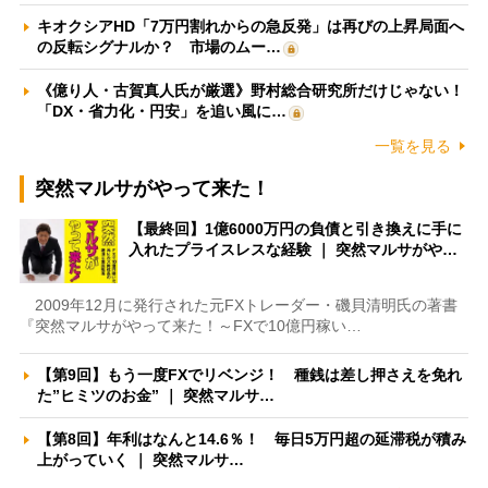
キオクシアHD「7万円割れからの急反発」は再びの上昇局面へ
の反転シグナルか？ 市場のムー…
《億り人・古賀真人氏が厳選》野村総合研究所だけじゃない！
「DX・省力化・円安」を追い風に…
一覧を見る
突然マルサがやって来た！
【最終回】1億6000万円の負債と引き換えに手に
入れたプライスレスな経験 ｜ 突然マルサがや…
2009年12月に発行された元FXトレーダー・磯貝清明氏の著書
『突然マルサがやって来た！～FXで10億円稼い…
【第9回】もう一度FXでリベンジ！ 種銭は差し押さえを免れ
た”ヒミツのお金” ｜ 突然マルサ…
【第8回】年利はなんと14.6％！ 毎日5万円超の延滞税が積み
上がっていく ｜ 突然マルサ…