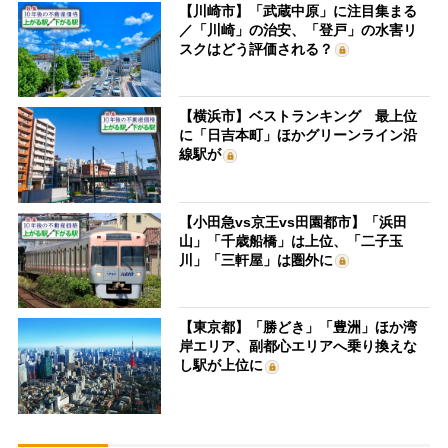
【川崎市】「武蔵中原」に注目集まる
／「川崎」の治安、「登戸」の水害リ
スクはどう評価される？
【横浜市】ベストランキング 最上位
に「日吉本町」ほかグリーンライン沿
線駅が
【小田急vs京王vs田園都市】「浜田
山」「千歳船橋」は上位、「二子玉
川」「三軒屋」は圏外に
【東京都】「勝どき」「豊洲」ほか湾
岸エリア、副都心エリアへ乗り換えな
し駅が上位に