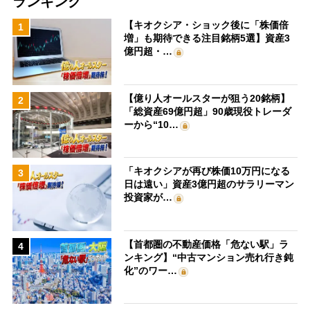
ランキング
【キオクシア・ショック後に「株価倍
1
増」も期待できる注目銘柄5選】資産3
億円超・…
【億り人オールスターが狙う20銘柄】
2
「総資産69億円超」90歳現役トレーダ
ーから“10…
「キオクシアが再び株価10万円になる
3
日は遠い」資産3億円超のサラリーマン
投資家が…
【首都圏の不動産価格「危ない駅」ラ
4
ンキング】“中古マンション売れ行き鈍
化”のワー…