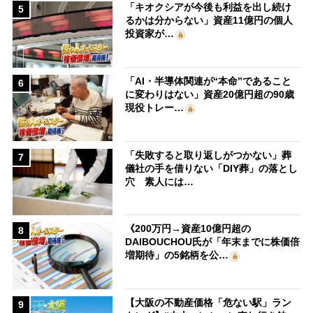
「キオクシアが今後も利益を出し続け
5
るかは分からない」資産11億円の個人
投資家が…
「AI・半導体関連が“本命”であること
6
に変わりはない」資産20億円超の90歳
現役トレー…
「失敗すると取り返しがつかない」葬
7
儀社の手を借りない「DIY葬」の落とし
穴 素人には…
《200万円→資産10億円超の
8
DAIBOUCHOU氏が「年末までに株価倍
増期待」の5銘柄を公…
【大阪の不動産価格「危ない駅」ラン
9