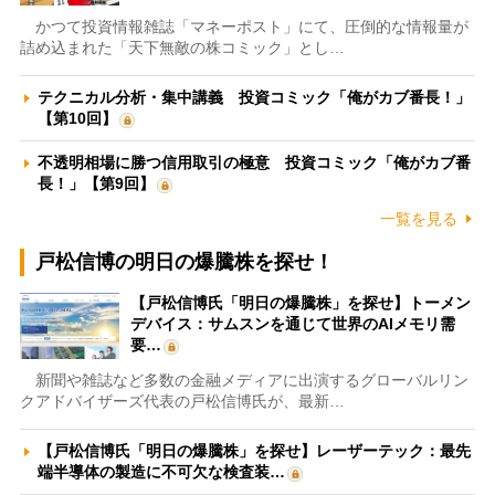
かつて投資情報雑誌「マネーポスト」にて、圧倒的な情報量が
詰め込まれた「天下無敵の株コミック」とし…
テクニカル分析・集中講義 投資コミック「俺がカブ番長！」
【第10回】
不透明相場に勝つ信用取引の極意 投資コミック「俺がカブ番
長！」【第9回】
一覧を見る
戸松信博の明日の爆騰株を探せ！
【戸松信博氏「明日の爆騰株」を探せ】トーメン
デバイス：サムスンを通じて世界のAIメモリ需
要…
新聞や雑誌など多数の金融メディアに出演するグローバルリン
クアドバイザーズ代表の戸松信博氏が、最新…
【戸松信博氏「明日の爆騰株」を探せ】レーザーテック：最先
端半導体の製造に不可欠な検査装…