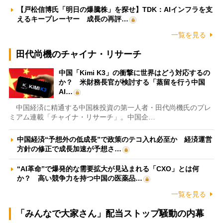
【戸松信博氏「明日の爆騰株」を探せ】TDK：AIインフラを支
えるキープレーヤー 成長の再評…
一覧を見る
田代尚機のチャイナ・リサーチ
中国「Kimi K3」の衝撃に世界はどう対応するの
か？ 米財務長官が検討する「蒸留を行う中国
AI…
中国経済に精通する中国株投資の第一人者・田代尚機氏のプレ
ミアム連載「チャイナ・リサーチ」。中国企…
中国経済“予想外の低成長”で政策のテコ入れ必至か 経済運営
方針の修正で成長加速が予想さ…
“AI革命”で爆発的な需要拡大が見込まれる「CXO」とは何
か？ 高い競争力を持つ中国の医薬品…
一覧を見る
「みんなで大家さん」配当ストップ騒動の内幕