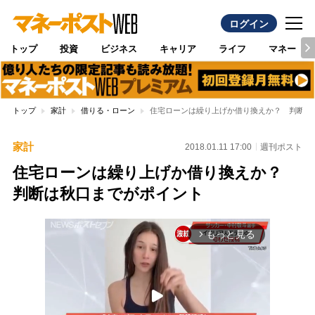
ログイン
トップ
投資
ビジネス
キャリア
ライフ
マネー
トップ
家計
借りる・ローン
住宅ローンは繰り上げか借り換えか？ 判断は
家計
2018.01.11 17:00
週刊ポスト
住宅ローンは繰り上げか借り換えか？
判断は秋口までがポイント
もっと見る
arrow_forward_ios