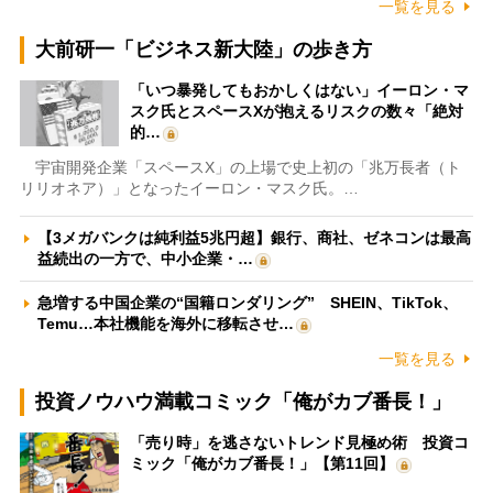
一覧を見る
大前研一「ビジネス新大陸」の歩き方
「いつ暴発してもおかしくはない」イーロン・マ
スク氏とスペースXが抱えるリスクの数々「絶対
的…
宇宙開発企業「スペースX」の上場で史上初の「兆万長者（ト
リリオネア）」となったイーロン・マスク氏。…
【3メガバンクは純利益5兆円超】銀行、商社、ゼネコンは最高
益続出の一方で、中小企業・…
急増する中国企業の“国籍ロンダリング” SHEIN、TikTok、
Temu…本社機能を海外に移転させ…
一覧を見る
投資ノウハウ満載コミック「俺がカブ番長！」
「売り時」を逃さないトレンド見極め術 投資コ
ミック「俺がカブ番長！」【第11回】