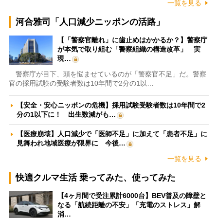
一覧を見る
河合雅司「人口減少ニッポンの活路」
【「警察官離れ」に歯止めはかかるか？】警察庁
が本気で取り組む「警察組織の構造改革」 実
現…
警察庁が目下、頭を悩ませているのが「警察官不足」だ。警察
官の採用試験の受験者数は10年間で2分の1以…
【安全・安心ニッポンの危機】採用試験受験者数は10年間で2
分の1以下に！ 出生数減がも…
【医療崩壊】人口減少で「医師不足」に加えて「患者不足」に
見舞われ地域医療が限界に 今後…
一覧を見る
快適クルマ生活 乗ってみた、使ってみた
【4ヶ月間で受注累計6000台】BEV普及の障壁と
なる「航続距離の不安」「充電のストレス」解
消…