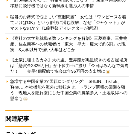
「約5時間かかるし、料金も高いのになぜ？」東京～博多間の
移動に飛行機ではなく新幹線を選ぶ人の事情
猛暑のお葬式で悩ましい“喪服問題” 女性は「ワンピースを着
ていけばOK」という俗説に潜む誤解、なぜ「ジャケット」が
マストなのか？《1級葬祭ディレクターが解説》
《商社の大学別就職者数ランキングを解剖》三菱商事、三井物
産、住友商事への就職者は「東大・早大・慶大で約6割」の現
実 3大学以外で強い大学はどこか
【土俵に埋まるカネ】大の里、豊昇龍が黒星続きの名古屋場所
は「懸賞金2826万円」が下位力士に渡り「今日はみんなで焼肉
だ！」 金星4個配給で協会は年96万円の支出増に
急増する中国企業の“国籍ロンダリング” SHEIN、TikTok、
Temu…本社機能を海外に移転させ、トランプ関税の回避を狙
う 現地人を隠れ蓑にした中国企業の農業参入・土地取得への
懸念も
関連記事