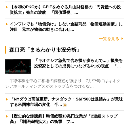
【令和のPKOか】GPIFをめぐる片山財務相の「円資産への投
資拡大」発言の波紋 「国債重視」…
インフレでも「物価負け」しない金融商品「物価連動国債」に
注目 元本が物価の動きに合わせ…
一覧を見る
森口亮「まるわかり市況分析」
「キオクシア急落で含み損が膨らんで…」損失を
投資家としての成長につなげる4つの視点 「…
半導体株を中心に相場の調整色が強まり、7月中旬にはキオク
シアホールディングスがストップ安をつけるな…
「NYダウは高値更新、ナスダック・S&P500は足踏み」が意味
する米国株市場の変化 半…
【歴史的な爆騰劇】時価総額10兆円企業が「2連続ストップ
高」「制限値幅拡大」の衝撃 フ…