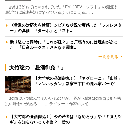
あれほどもてはやされていた「EV（BEV）シフト」の潮流も、
最近では減速基調になっているように見える。…
《雪道の対応力を検証》シビアな状況で実感した「フォレスタ
ー」の真価 「ターボ」と「スト…
乗り込むと同時に「これが軽？」と戸惑うのには理由があっ
た 「日産ルークス」さらなる躍進…
一覧を見る
大竹聡の「昼酒御免！」
【大竹聡の昼酒御免！】「ネグローニ」「山崎」
「マンハッタン」新宿三丁目の隠れ家バーで1…
お酒はいつ飲んでもいいものだが、昼から飲むお酒にはまた格
別の味わいがある――。ライター・作家の大竹…
【大竹聡の昼酒御免！】今の若者は「なめろう」や「キヌカツ
ギ」を知らないって本当？ 昔の…