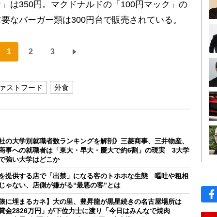
」は350円。マクドナルドの「100円マック」の
要なバーガー類は300円台で販売されている。
1
2
3
ァストフード
外食
社の大学別就職者数ランキングを解剖》三菱商事、三井物産、
商事への就職者は「東大・早大・慶大で約6割」の現実 3大学
で強い大学はどこか
を提供する店で「出禁」になる客のトホホな生態 嘔吐や粗相
じゃない、店側が嫌がる“最悪の客”とは
俵に埋まるカネ】大の里、豊昇龍が黒星続きの名古屋場所は
賞金2826万円」が下位力士に渡り「今日はみんなで焼肉