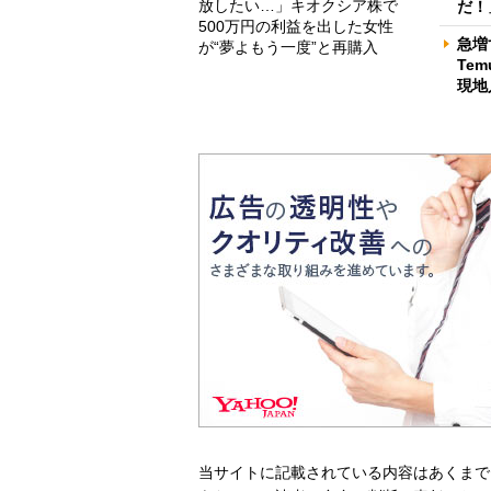
放したい…」キオクシア株で
だ！
500万円の利益を出した女性
急増
が“夢よもう一度”と再購入
Te
現地
当サイトに記載されている内容はあくまで