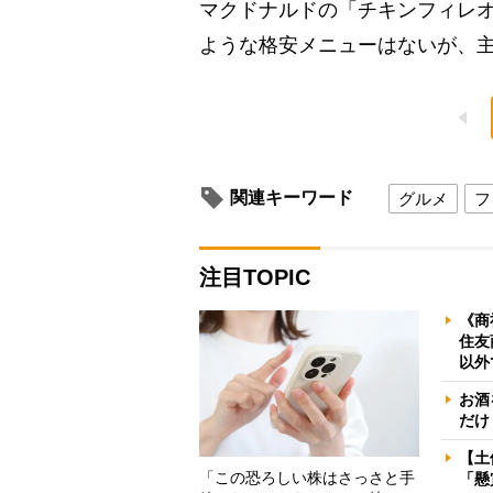
マクドナルドの「チキンフィレオ
ような格安メニューはないが、主
関連キーワード
グルメ
フ
注目TOPIC
《商
住友
以外
お酒
だけ
【土
「この恐ろしい株はさっさと手
「懸