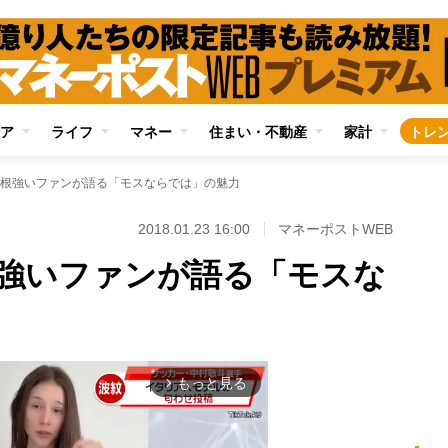
ア
ライフ
マネー
住まい・不動産
家計
トレ
根強いファンが語る「モスならでは」の魅力
2018.01.23 16:00
マネーポストWEB
強いファンが語る「モスな
もっと見る
arrow_forward_ios