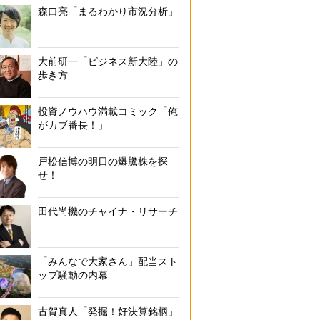
森口亮「まるわかり市況分析」
大前研一「ビジネス新大陸」の
歩き方
投資ノウハウ満載コミック「俺
がカブ番長！」
戸松信博の明日の爆騰株を探
せ！
田代尚機のチャイナ・リサーチ
「みんなで大家さん」配当スト
ップ騒動の内幕
古賀真人「発掘！好決算銘柄」