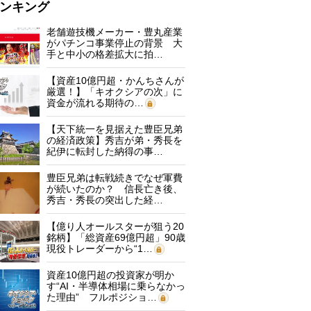
ンキング
老舗遊技機メーカー・豊丸産業
がパチンコ事業停止の背景 大
手と中小の格差拡大に拍…
【資産10億円超・かんちさんが
厳選！】「キオクシアの次」に
資金が流れる期待の…
【天下統一を見据えた豊臣兄弟
の経済政策】秀吉が弟・秀長を
紀伊に転封した納得の事…
豊臣兄弟は転戦続きでなぜ軍費
が続いたのか？ 信長亡き後、
秀吉・秀長の突出した経…
【億り人オールスターが狙う20
銘柄】「総資産69億円超」90歳
現役トレーダーから“1…
資産10億円超の投資家が明か
す“AI・半導体相場に乗らなかっ
た理由” フルポジショ…