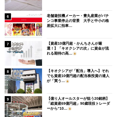
老舗遊技機メーカー・豊丸産業がパチ
6
ンコ事業停止の背景 大手と中小の格
差拡大に拍車…
【資産10億円超・かんちさんが厳
7
選！】「キオクシアの次」に資金が流
れる期待の高…
【キオクシアが「配当」導入へ】それ
8
でも資産10億円超の配当株投資の達人
が「買う…
【億り人オールスターが狙う20銘柄】
9
「総資産69億円超」90歳現役トレーダ
ーから“10…