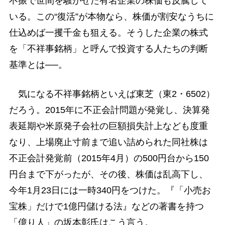
不振で世間を騒がせた有名企業の株価も反騰して
いる。この“復活”が本物なら、株価が割安なうちに
仕込めば一攫千金も狙える。そうした企業の株式
を「不祥事銘柄」と呼んで投資する人たちの判断
基準とは──。
気になる不祥事銘柄といえば東芝（東2・6502）
だろう。2015年に不正会計問題が発覚し、決算発
表延期や米原発子会社の巨額損失計上なども度重
なり、上場廃止寸前まで追い詰められた同社株は
不正会計発覚前（2015年4月）の500円台から150
円台まで下がったが、その後、株価は乱高下し、
今年1月23日には一時340円をつけた。『「小売お
宝株」だけで1億円儲ける法』などの著書を持つ
「億り人」の坂本彰氏はこう言う。