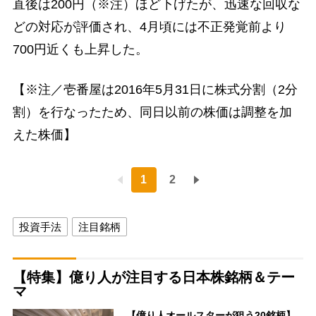
直後は200円（※注）ほど下げたが、迅速な回収な
どの対応が評価され、4月頃には不正発覚前より
700円近くも上昇した。
【※注／壱番屋は2016年5月31日に株式分割（2分
割）を行なったため、同日以前の株価は調整を加
えた株価】
1
2
投資手法
注目銘柄
【特集】億り人が注目する日本株銘柄＆テー
マ
【億り人オールスターが狙う20銘柄】