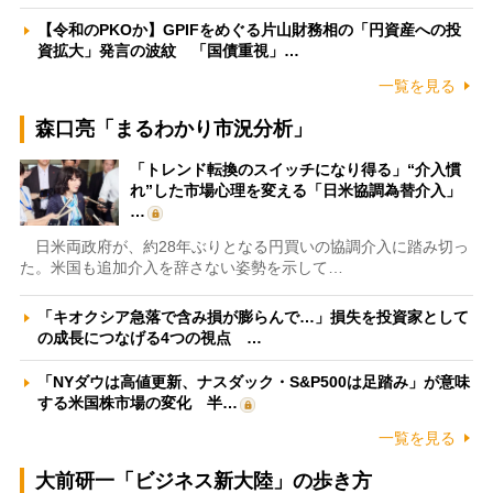
【令和のPKOか】GPIFをめぐる片山財務相の「円資産への投
資拡大」発言の波紋 「国債重視」…
一覧を見る
森口亮「まるわかり市況分析」
「トレンド転換のスイッチになり得る」“介入慣
れ”した市場心理を変える「日米協調為替介入」
…
日米両政府が、約28年ぶりとなる円買いの協調介入に踏み切っ
た。米国も追加介入を辞さない姿勢を示して…
「キオクシア急落で含み損が膨らんで…」損失を投資家として
の成長につなげる4つの視点 …
「NYダウは高値更新、ナスダック・S&P500は足踏み」が意味
する米国株市場の変化 半…
一覧を見る
大前研一「ビジネス新大陸」の歩き方