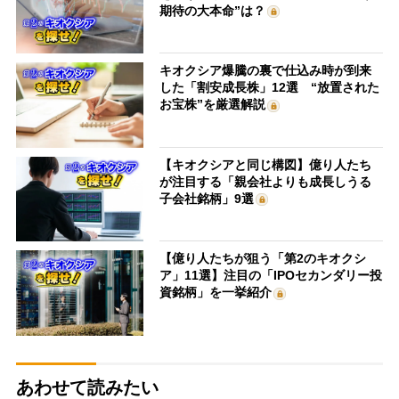
期待の大本命”は？
キオクシア爆騰の裏で仕込み時が到来
した「割安成長株」12選 “放置された
お宝株”を厳選解説
【キオクシアと同じ構図】億り人たち
が注目する「親会社よりも成長しうる
子会社銘柄」9選
【億り人たちが狙う「第2のキオクシ
ア」11選】注目の「IPOセカンダリー投
資銘柄」を一挙紹介
あわせて読みたい