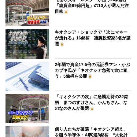
「総資産69億円超」の10人が選んだ注
目株
キオクシア・ショックで「次にマネー
が流れる」16銘柄 凄腕投資家3名が厳
選
2年弱で資産17.5倍の元証券マン・かぶ
カブキ氏が「キオクシア急落で次に狙
う」5銘柄を公開
「キオクシアの次」に急騰期待の22銘
柄 まつのすけさん、かんちさん、な
のなのさんが厳選
億り人たちが厳選「キオクシア超え」
を狙う半導体・AI関連8銘柄 “大化け