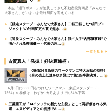
本誌『週刊ポスト』が追及してきた不動産投資商品「みんなで
大家さん」がいよいよ最終局面を迎えている…
【独走スクープ・みんなで大家さん】二転三転した“成田プロ
ジェクト”の計画変更の裏で起き…
【追及スクープ・みんなで大家さん】独占入手“内部議事録”で
明かされる柳瀬健一・代表の思…
一覧を見る
古賀真人「発掘！好決算銘柄」
《株価34％急落のワークマンに特大反転の期待》
6月の売上低迷を吹き飛ばす第1四半期決算、…
6月3日に8330円をつけたワークマン（東証スタンダード・
7564）の株価は、わずか1カ月あまりで約34％下落…
三菱重工が「AIインフラの新たな主役」として再評価される気
運 エヌビディアとの提携でAI…