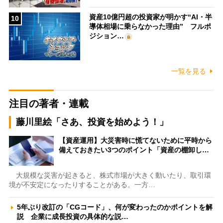
資産10億円超の投資家が明かす“AI・半
10
導体相場に乗らなかった理由” フルポ
ジション…
一覧を見る
注目の著者・連載
藤川里絵「さあ、投資を始めよう！」
【資産運用】大災害時に慌てないために平時から
備えておきたい3つのポイント「資産の棚卸し…
大規模な災害が起きると、株式市場が大きく動いたり、取引環
境が不安定になったりすることがある。一方…
5年ぶり改訂の「CGコード」、何が変わったのかポイントを解
説 企業に成長投資の具体的な説…