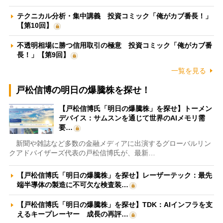
テクニカル分析・集中講義 投資コミック「俺がカブ番長！」
【第10回】
不透明相場に勝つ信用取引の極意 投資コミック「俺がカブ番
長！」【第9回】
一覧を見る
戸松信博の明日の爆騰株を探せ！
【戸松信博氏「明日の爆騰株」を探せ】トーメン
デバイス：サムスンを通じて世界のAIメモリ需
要…
新聞や雑誌など多数の金融メディアに出演するグローバルリン
クアドバイザーズ代表の戸松信博氏が、最新…
【戸松信博氏「明日の爆騰株」を探せ】レーザーテック：最先
端半導体の製造に不可欠な検査装…
【戸松信博氏「明日の爆騰株」を探せ】TDK：AIインフラを支
えるキープレーヤー 成長の再評…