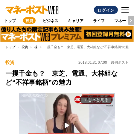
ログイン
トップ
投資
ビジネス
キャリア
ライフ
マネー
トップ
投資
株
一攫千金も？ 東芝、電通、大林組など“不祥事銘柄”の魅力
投資
2018.01.31 07:00
週刊ポスト
一攫千金も？ 東芝、電通、大林組な
ど“不祥事銘柄”の魅力
もっと見る
arrow_forward_ios