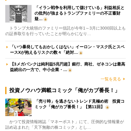
「イラン戦争を利用して儲けている」利益相反と
の批判が強まるトランプファミリーの不正蓄財
疑…
トランプ大統領のファミリー信託が今年1～3月に3000回以上も
の証券取引を行っていたことが明らかになり…
「いつ暴発してもおかしくはない」イーロン・マスク氏とスペ
ースXが抱えるリスクの数々「絶対…
【3メガバンクは純利益5兆円超】銀行、商社、ゼネコンは最高
益続出の一方で、中小企業・…
一覧を見る
投資ノウハウ満載コミック「俺がカブ番長！」
「売り時」を逃さないトレンド見極め術 投資コ
ミック「俺がカブ番長！」【第11回】
かつて投資情報雑誌「マネーポスト」にて、圧倒的な情報量が
詰め込まれた「天下無敵の株コミック」とし…