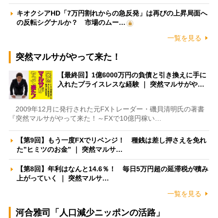
キオクシアHD「7万円割れからの急反発」は再びの上昇局面へ
の反転シグナルか？ 市場のムー…
一覧を見る
突然マルサがやって来た！
【最終回】1億6000万円の負債と引き換えに手に
入れたプライスレスな経験 ｜ 突然マルサがや…
2009年12月に発行された元FXトレーダー・磯貝清明氏の著書
『突然マルサがやって来た！～FXで10億円稼い…
【第9回】もう一度FXでリベンジ！ 種銭は差し押さえを免れ
た”ヒミツのお金” ｜ 突然マルサ…
【第8回】年利はなんと14.6％！ 毎日5万円超の延滞税が積み
上がっていく ｜ 突然マルサ…
一覧を見る
河合雅司「人口減少ニッポンの活路」