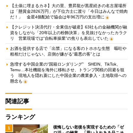
【土俵に埋まるカネ】大の里、豊昇龍が黒星続きの名古屋場所
は「懸賞金2826万円」が下位力士に渡り「今日はみんなで焼肉
だ！」 金星4個配給で協会は年96万円の支出増に
【クレジット決済代行・全東信が破産】63社もの金融機関が融
資をしながら「20年以上の粉飾決算」を見抜けなかったカラク
リ 営業現場では“自転車操業”の焦りも表出していた
お酒を提供する店で「出禁」になる客のトホホな生態 嘔吐や
粗相だけじゃない、店側が嫌がる“最悪の客”とは
急増する中国企業の“国籍ロンダリング” SHEIN、TikTok、
Temu…本社機能を海外に移転させ、トランプ関税の回避を狙
う 現地人を隠れ蓑にした中国企業の農業参入・土地取得への
懸念も
関連記事
ランキング
後悔しない老後を実現するための「ゼ
1
ロ活」の極意 「思い入れある品こそ