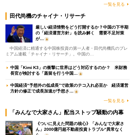
一覧を見る
田代尚機のチャイナ・リサーチ
厳しい経済情勢をどう打開するか？中国の下半期
の「経済運営方針」を読み解く 需要不足対策
が…
中国経済に精通する中国株投資の第一人者・田代尚機氏のプレ
ミアム連載「チャイナ・リサーチ」。中国の…
中国「Kimi K3」の衝撃に世界はどう対応するのか？ 米財務
長官が検討する「蒸留を行う中国…
中国経済“予想外の低成長”で政策のテコ入れ必至か 経済運営
方針の修正で成長加速が予想さ…
一覧を見る
「みんなで大家さん」配当ストップ騒動の内幕
《ついに見えた問題の核心》「みんなで大家さ
ん」2000億円超不動産投資トラブル“異常なく
ら…