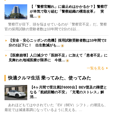
【「警察官離れ」に歯止めはかかるか？】警察庁
が本気で取り組む「警察組織の構造改革」 実
現…
警察庁が目下、頭を悩ませているのが「警察官不足」だ。警察
官の採用試験の受験者数は10年間で2分の1以…
【安全・安心ニッポンの危機】採用試験受験者数は10年間で2
分の1以下に！ 出生数減がも…
【医療崩壊】人口減少で「医師不足」に加えて「患者不足」に
見舞われ地域医療が限界に 今後…
一覧を見る
快適クルマ生活 乗ってみた、使ってみた
【4ヶ月間で受注累計6000台】BEV普及の障壁と
なる「航続距離の不安」「充電のストレス」解
消…
あれほどもてはやされていた「EV（BEV）シフト」の潮流も、
最近では減速基調になっているように見える。…