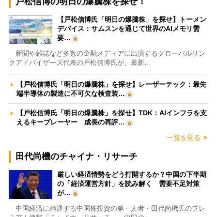
戸松信博の明日の爆騰株を探せ！
【戸松信博氏「明日の爆騰株」を探せ】トーメン
デバイス：サムスンを通じて世界のAIメモリ需
要…
新聞や雑誌など多数の金融メディアに出演するグローバルリン
クアドバイザーズ代表の戸松信博氏が、最新…
【戸松信博氏「明日の爆騰株」を探せ】レーザーテック：最先
端半導体の製造に不可欠な検査装…
【戸松信博氏「明日の爆騰株」を探せ】TDK：AIインフラを支
えるキープレーヤー 成長の再評…
一覧を見る
田代尚機のチャイナ・リサーチ
厳しい経済情勢をどう打開するか？中国の下半期
の「経済運営方針」を読み解く 需要不足対策
が…
中国経済に精通する中国株投資の第一人者・田代尚機氏のプレ