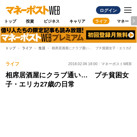
ログイン
トップ
投資
ビジネス
キャリア
ライフ
マネー
トップ
ライフ
生活
相席居酒屋にクラブ通い… プチ貧困女子・エリカ27歳
ライフ
2018.02.06 18:00
マネーポストWEB
相席居酒屋にクラブ通い… プチ貧困女
子・エリカ27歳の日常
Loaded
:
97.10%
/
Unmute