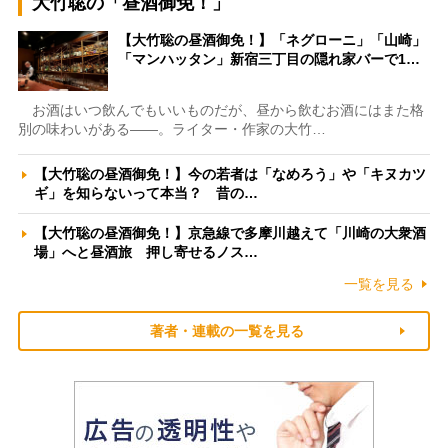
大竹聡の「昼酒御免！」
【大竹聡の昼酒御免！】「ネグローニ」「山崎」
「マンハッタン」新宿三丁目の隠れ家バーで1…
お酒はいつ飲んでもいいものだが、昼から飲むお酒にはまた格
別の味わいがある――。ライター・作家の大竹…
【大竹聡の昼酒御免！】今の若者は「なめろう」や「キヌカツ
ギ」を知らないって本当？ 昔の…
【大竹聡の昼酒御免！】京急線で多摩川越えて「川崎の大衆酒
場」へと昼酒旅 押し寄せるノス…
一覧を見る
著者・連載の一覧を見る