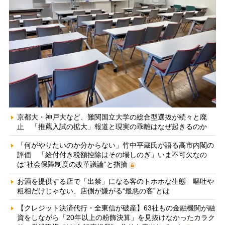
京都大・神戸大など、難関国立大学の総合型選抜が続々と廃
止 「推薦入試の拡大」報道と現実の乖離はなぜ起きるのか
「何がやりたいのか分からない」竹中平蔵氏が語る高市内閣の
評価 「給付付き税額控除はその場しのぎ」いま不可欠なの
は“社会保障制度の改革議論”と指摘
お酒を提供する店で「出禁」になる客のトホホな生態 嘔吐や
粗相だけじゃない、店側が嫌がる“最悪の客”とは
【クレジット決済代行・全東信が破産】63社もの金融機関が融
資をしながら「20年以上の粉飾決算」を見抜けなかったカラク