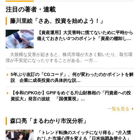
注目の著者・連載
藤川里絵「さあ、投資を始めよう！」
【資産運用】大災害時に慌てないために平時から
備えておきたい3つのポイント「資産の棚卸し…
大規模な災害が起きると、株式市場が大きく動いたり、取引環
境が不安定になったりすることがある。一方…
5年ぶり改訂の「CGコード」、何が変わったのかポイントを解
説 企業に成長投資の具体的な説…
【令和のPKOか】GPIFをめぐる片山財務相の「円資産への投
資拡大」発言の波紋 「国債重視」…
一覧を見る
森口亮「まるわかり市況分析」
「トレンド転換のスイッチになり得る」“介入慣
れ”した市場心理を変える「日米協調為替介入」