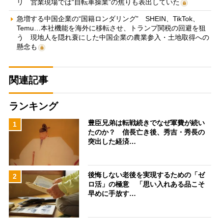
リ 営業現場では“自転車操業”の焦りも表出していた
急増する中国企業の“国籍ロンダリング” SHEIN、TikTok、
Temu…本社機能を海外に移転させ、トランプ関税の回避を狙
う 現地人を隠れ蓑にした中国企業の農業参入・土地取得への
懸念も
関連記事
ランキング
豊臣兄弟は転戦続きでなぜ軍費が続い
1
たのか？ 信長亡き後、秀吉・秀長の
突出した経済…
後悔しない老後を実現するための「ゼ
2
ロ活」の極意 「思い入れある品こそ
早めに手放す…