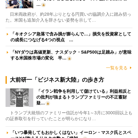
…
日米両政府が、約28年ぶりとなる円買いの協調介入に踏み切っ
た。米国も追加介入を辞さない姿勢を示して…
「キオクシア急落で含み損が膨らんで…」損失を投資家として
の成長につなげる4つの視点 …
「NYダウは高値更新、ナスダック・S&P500は足踏み」が意味
する米国株市場の変化 半…
一覧を見る
大前研一「ビジネス新大陸」の歩き方
「イラン戦争を利用して儲けている」利益相反と
の批判が強まるトランプファミリーの不正蓄財
疑…
トランプ大統領のファミリー信託が今年1～3月に3000回以上も
の証券取引を行っていたことが明らかになり…
「いつ暴発してもおかしくはない」イーロン・マスク氏とスペ