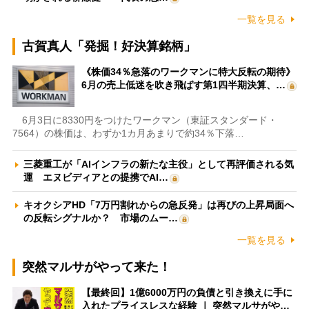
一覧を見る
古賀真人「発掘！好決算銘柄」
《株価34％急落のワークマンに特大反転の期待》
6月の売上低迷を吹き飛ばす第1四半期決算、…
6月3日に8330円をつけたワークマン（東証スタンダード・
7564）の株価は、わずか1カ月あまりで約34％下落…
三菱重工が「AIインフラの新たな主役」として再評価される気
運 エヌビディアとの提携でAI…
キオクシアHD「7万円割れからの急反発」は再びの上昇局面へ
の反転シグナルか？ 市場のムー…
一覧を見る
突然マルサがやって来た！
【最終回】1億6000万円の負債と引き換えに手に
入れたプライスレスな経験 ｜ 突然マルサがや…