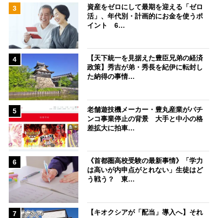
資産をゼロにして最期を迎える「ゼロ
3
活」、年代別・計画的にお金を使うポ
イント 6…
【天下統一を見据えた豊臣兄弟の経済
4
政策】秀吉が弟・秀長を紀伊に転封し
た納得の事情…
老舗遊技機メーカー・豊丸産業がパチ
5
ンコ事業停止の背景 大手と中小の格
差拡大に拍車…
《首都圏高校受験の最新事情》「学力
6
は高いが内申点がとれない」生徒はど
う戦う？ 東…
【キオクシアが「配当」導入へ】それ
7