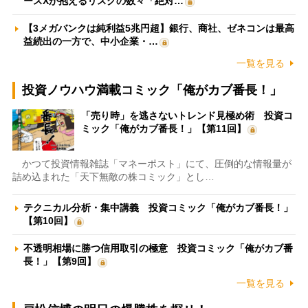
ースXが抱えるリスクの数々「絶対…
【3メガバンクは純利益5兆円超】銀行、商社、ゼネコンは最高
益続出の一方で、中小企業・…
一覧を見る
投資ノウハウ満載コミック「俺がカブ番長！」
「売り時」を逃さないトレンド見極め術 投資コ
ミック「俺がカブ番長！」【第11回】
かつて投資情報雑誌「マネーポスト」にて、圧倒的な情報量が
詰め込まれた「天下無敵の株コミック」とし…
テクニカル分析・集中講義 投資コミック「俺がカブ番長！」
【第10回】
不透明相場に勝つ信用取引の極意 投資コミック「俺がカブ番
長！」【第9回】
一覧を見る