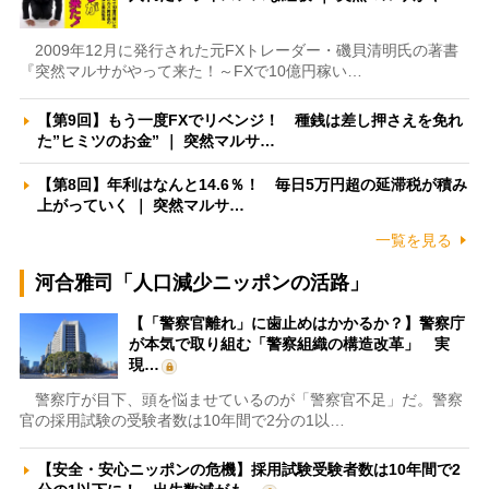
2009年12月に発行された元FXトレーダー・磯貝清明氏の著書
『突然マルサがやって来た！～FXで10億円稼い…
【第9回】もう一度FXでリベンジ！ 種銭は差し押さえを免れ
た”ヒミツのお金” ｜ 突然マルサ…
【第8回】年利はなんと14.6％！ 毎日5万円超の延滞税が積み
上がっていく ｜ 突然マルサ…
一覧を見る
河合雅司「人口減少ニッポンの活路」
【「警察官離れ」に歯止めはかかるか？】警察庁
が本気で取り組む「警察組織の構造改革」 実
現…
警察庁が目下、頭を悩ませているのが「警察官不足」だ。警察
官の採用試験の受験者数は10年間で2分の1以…
【安全・安心ニッポンの危機】採用試験受験者数は10年間で2