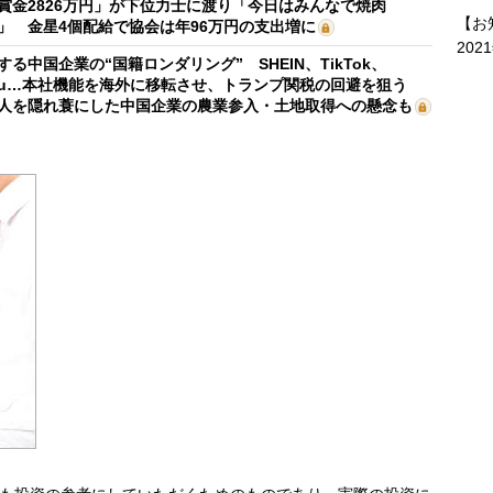
賞金2826万円」が下位力士に渡り「今日はみんなで焼肉
【お
」 金星4個配給で協会は年96万円の支出増に
202
する中国企業の“国籍ロンダリング” SHEIN、TikTok、
mu…本社機能を海外に移転させ、トランプ関税の回避を狙う
人を隠れ蓑にした中国企業の農業参入・土地取得への懸念も