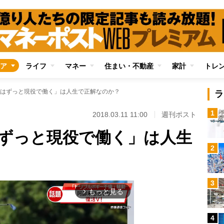
ア
ライフ
マネー
住まい・不動産
家計
トレ
はずっと現役で働く」は人生で正解なのか？
ラ
1
2018.03.11 11:00
週刊ポスト
ずっと現役で働く」は人生
2
3
もっと見る
arrow_forward_ios
4