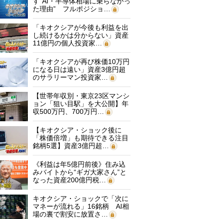
す“AI・半導体相場に乗らなかっ
た理由” フルポジショ…
「キオクシアが今後も利益を出
し続けるかは分からない」資産
11億円の個人投資家…
「キオクシアが再び株価10万円
になる日は遠い」資産3億円超
のサラリーマン投資家…
【世帯年収別・東京23区マンシ
ョン「狙い目駅」を大公開】年
収500万円、700万円…
【キオクシア・ショック後に
「株価倍増」も期待できる注目
銘柄5選】資産3億円超…
《利益は年5億円前後》住み込
みバイトから“ギガ大家さん”と
なった資産200億円税…
キオクシア・ショックで「次に
マネーが流れる」16銘柄 AI相
場の裏で割安に放置さ…