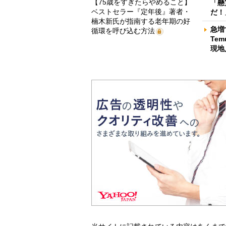
【75歳をすぎたらやめること】
「懸
ベストセラー『定年後』著者・
だ！
楠木新氏が指南する老年期の好
急増
循環を呼び込む方法
Te
現地