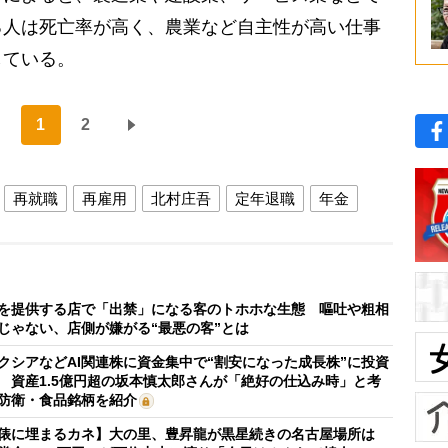
る人は死亡率が高く、農業など自主性が高い仕事
している。
1
2
再就職
再雇用
北村庄吾
定年退職
年金
を提供する店で「出禁」になる客のトホホな生態 嘔吐や粗相
じゃない、店側が嫌がる“最悪の客”とは
クシアなどAI関連株に資金集中で“割安になった成長株”に投資
 資産1.5億円超の坂本慎太郎さんが「絶好の仕込み時」と考
防衛・食品銘柄を紹介
俵に埋まるカネ】大の里、豊昇龍が黒星続きの名古屋場所は