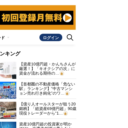
ンド
ログイン
ンキング
【資産10億円超・かんちさんが
厳選！】「キオクシアの次」に
資金が流れる期待の…
【首都圏の不動産価格「危ない
駅」ランキング】“中古マンシ
ョン売れ行き鈍化”のワ…
【億り人オールスターが狙う20
銘柄】「総資産69億円超」90歳
現役トレーダーから“1…
資産10億円超の投資家が明か