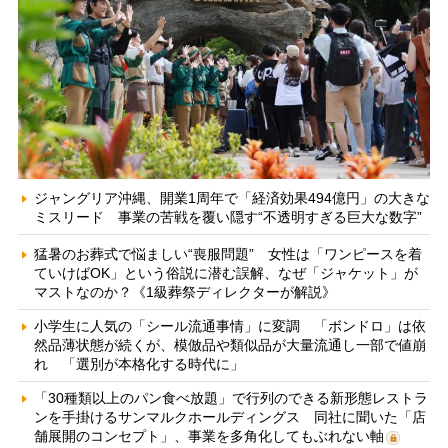
ジャングリア沖縄、開業1周年で「経済効果494億円」の大きな
ミスリード 事業の苦戦を覆い隠す“不透明すぎる巨大な数字”
猛暑のお葬式で悩ましい“喪服問題” 女性は「ワンピースを着
ていけばOK」という俗説に潜む誤解、なぜ「ジャケット」が
マストなのか？《1級葬祭ディレクターが解説》
小学生に人気の「シール流通事情」に変調 「ボンドロ」は依
然品薄状態が続くが、模倣品や類似品が大量流通し一部で値崩
れ 「選別が本格化する時代に」
「30種類以上のパン食べ放題」で行列のできる新形態レストラ
ンを手掛けるサンマルクホールディングス 同社に聞いた「店
舗展開のコンセプト」、事業を多角化してもぶれない軸