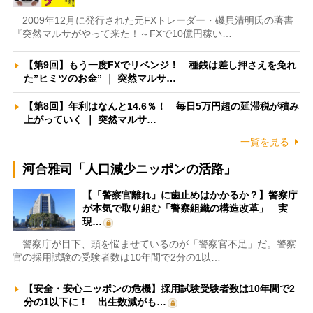
2009年12月に発行された元FXトレーダー・磯貝清明氏の著書
『突然マルサがやって来た！～FXで10億円稼い…
【第9回】もう一度FXでリベンジ！ 種銭は差し押さえを免れ
た”ヒミツのお金” ｜ 突然マルサ…
【第8回】年利はなんと14.6％！ 毎日5万円超の延滞税が積み
上がっていく ｜ 突然マルサ…
一覧を見る
河合雅司「人口減少ニッポンの活路」
【「警察官離れ」に歯止めはかかるか？】警察庁
が本気で取り組む「警察組織の構造改革」 実
現…
警察庁が目下、頭を悩ませているのが「警察官不足」だ。警察
官の採用試験の受験者数は10年間で2分の1以…
【安全・安心ニッポンの危機】採用試験受験者数は10年間で2
分の1以下に！ 出生数減がも…