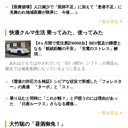
【医療崩壊】人口減少で「医師不足」に加えて「患者不足」に
見舞われ地域医療が限界に 今後…
一覧を見る
快適クルマ生活 乗ってみた、使ってみた
【4ヶ月間で受注累計6000台】BEV普及の障壁と
なる「航続距離の不安」「充電のストレス」解
消…
あれほどもてはやされていた「EV（BEV）シフト」の潮流も、
最近では減速基調になっているように見える。…
《雪道の対応力を検証》シビアな状況で実感した「フォレスタ
ー」の真価 「ターボ」と「スト…
乗り込むと同時に「これが軽？」と戸惑うのには理由があっ
た 「日産ルークス」さらなる躍進…
一覧を見る
大竹聡の「昼酒御免！」