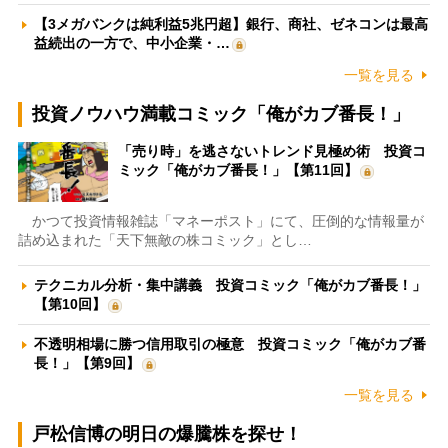
【3メガバンクは純利益5兆円超】銀行、商社、ゼネコンは最高
益続出の一方で、中小企業・…
一覧を見る
投資ノウハウ満載コミック「俺がカブ番長！」
「売り時」を逃さないトレンド見極め術 投資コ
ミック「俺がカブ番長！」【第11回】
かつて投資情報雑誌「マネーポスト」にて、圧倒的な情報量が
詰め込まれた「天下無敵の株コミック」とし…
テクニカル分析・集中講義 投資コミック「俺がカブ番長！」
【第10回】
不透明相場に勝つ信用取引の極意 投資コミック「俺がカブ番
長！」【第9回】
一覧を見る
戸松信博の明日の爆騰株を探せ！