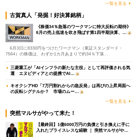
一覧を見る
古賀真人「発掘！好決算銘柄」
《株価34％急落のワークマンに特大反転の期待》
6月の売上低迷を吹き飛ばす第1四半期決算、…
6月3日に8330円をつけたワークマン（東証スタンダード・
7564）の株価は、わずか1カ月あまりで約34％下落…
三菱重工が「AIインフラの新たな主役」として再評価される気
運 エヌビディアとの提携でAI…
キオクシアHD「7万円割れからの急反発」は再びの上昇局面へ
の反転シグナルか？ 市場のムー…
一覧を見る
突然マルサがやって来た！
【最終回】1億6000万円の負債と引き換えに手に
入れたプライスレスな経験 ｜ 突然マルサがや…