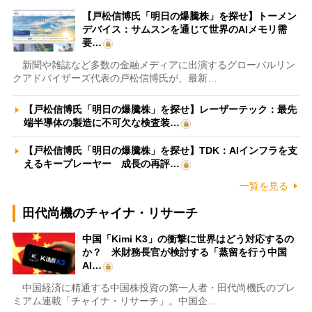
【戸松信博氏「明日の爆騰株」を探せ】トーメン
デバイス：サムスンを通じて世界のAIメモリ需
要…
新聞や雑誌など多数の金融メディアに出演するグローバルリン
クアドバイザーズ代表の戸松信博氏が、最新…
【戸松信博氏「明日の爆騰株」を探せ】レーザーテック：最先
端半導体の製造に不可欠な検査装…
【戸松信博氏「明日の爆騰株」を探せ】TDK：AIインフラを支
えるキープレーヤー 成長の再評…
一覧を見る
田代尚機のチャイナ・リサーチ
中国「Kimi K3」の衝撃に世界はどう対応するの
か？ 米財務長官が検討する「蒸留を行う中国
AI…
中国経済に精通する中国株投資の第一人者・田代尚機氏のプレ
ミアム連載「チャイナ・リサーチ」。中国企…