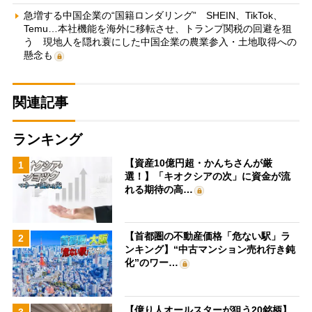
急増する中国企業の“国籍ロンダリング” SHEIN、TikTok、
Temu…本社機能を海外に移転させ、トランプ関税の回避を狙
う 現地人を隠れ蓑にした中国企業の農業参入・土地取得への
懸念も
関連記事
ランキング
【資産10億円超・かんちさんが厳
1
選！】「キオクシアの次」に資金が流
れる期待の高…
【首都圏の不動産価格「危ない駅」ラ
2
ンキング】“中古マンション売れ行き鈍
化”のワー…
【億り人オールスターが狙う20銘柄】
3