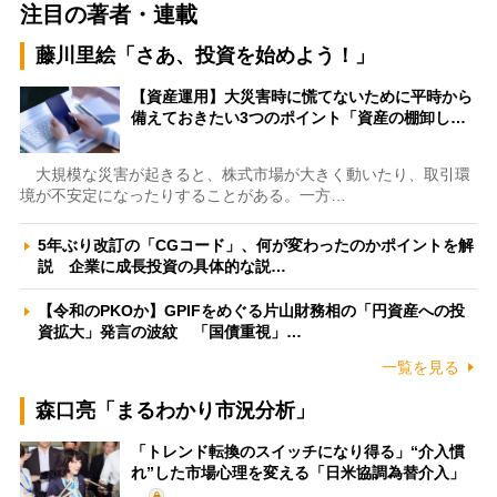
注目の著者・連載
藤川里絵「さあ、投資を始めよう！」
【資産運用】大災害時に慌てないために平時から
備えておきたい3つのポイント「資産の棚卸し…
大規模な災害が起きると、株式市場が大きく動いたり、取引環
境が不安定になったりすることがある。一方…
5年ぶり改訂の「CGコード」、何が変わったのかポイントを解
説 企業に成長投資の具体的な説…
【令和のPKOか】GPIFをめぐる片山財務相の「円資産への投
資拡大」発言の波紋 「国債重視」…
一覧を見る
森口亮「まるわかり市況分析」
「トレンド転換のスイッチになり得る」“介入慣
れ”した市場心理を変える「日米協調為替介入」
…