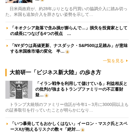
日米両政府が、約28年ぶりとなる円買いの協調介入に踏み切っ
た。米国も追加介入を辞さない姿勢を示して…
「キオクシア急落で含み損が膨らんで…」損失を投資家として
の成長につなげる4つの視点 …
「NYダウは高値更新、ナスダック・S&P500は足踏み」が意味
する米国株市場の変化 半…
一覧を見る
大前研一「ビジネス新大陸」の歩き方
「イラン戦争を利用して儲けている」利益相反と
の批判が強まるトランプファミリーの不正蓄財
疑…
トランプ大統領のファミリー信託が今年1～3月に3000回以上も
の証券取引を行っていたことが明らかになり…
「いつ暴発してもおかしくはない」イーロン・マスク氏とスペ
ースXが抱えるリスクの数々「絶対…