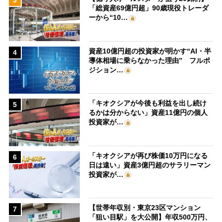
「総資産69億円超」90歳現役トレーダ
ーから“10…
資産10億円超の投資家が明かす“AI・半
4
導体相場に乗らなかった理由” フルポ
ジション…
「キオクシアが今後も利益を出し続け
5
るかは分からない」資産11億円の個人
投資家が…
「キオクシアが再び株価10万円になる
6
日は遠い」資産3億円超のサラリーマン
投資家が…
【世帯年収別・東京23区マンション
7
「狙い目駅」を大公開】年収500万円、