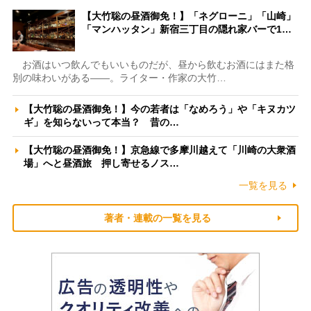
【大竹聡の昼酒御免！】「ネグローニ」「山崎」
「マンハッタン」新宿三丁目の隠れ家バーで1…
お酒はいつ飲んでもいいものだが、昼から飲むお酒にはまた格
別の味わいがある――。ライター・作家の大竹…
【大竹聡の昼酒御免！】今の若者は「なめろう」や「キヌカツ
ギ」を知らないって本当？ 昔の…
【大竹聡の昼酒御免！】京急線で多摩川越えて「川崎の大衆酒
場」へと昼酒旅 押し寄せるノス…
一覧を見る
著者・連載の一覧を見る