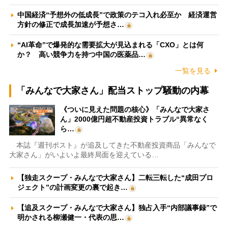
中国経済“予想外の低成長”で政策のテコ入れ必至か 経済運営
方針の修正で成長加速が予想さ…
“AI革命”で爆発的な需要拡大が見込まれる「CXO」とは何
か？ 高い競争力を持つ中国の医薬品…
一覧を見る
「みんなで大家さん」配当ストップ騒動の内幕
《ついに見えた問題の核心》「みんなで大家さ
ん」2000億円超不動産投資トラブル“異常なく
ら…
本誌『週刊ポスト』が追及してきた不動産投資商品「みんなで
大家さん」がいよいよ最終局面を迎えている…
【独走スクープ・みんなで大家さん】二転三転した“成田プロ
ジェクト”の計画変更の裏で起き…
【追及スクープ・みんなで大家さん】独占入手“内部議事録”で
明かされる柳瀬健一・代表の思…