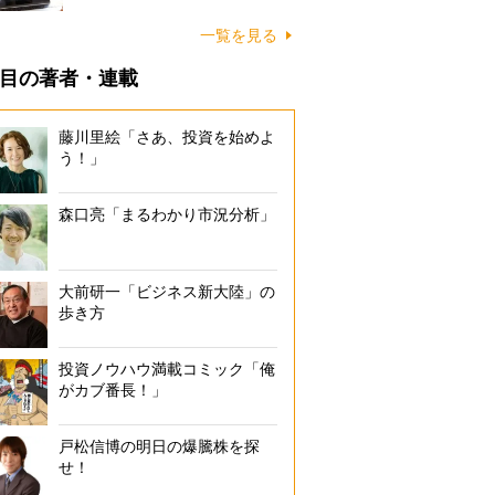
一覧を見る
目の著者・連載
藤川里絵「さあ、投資を始めよ
う！」
森口亮「まるわかり市況分析」
大前研一「ビジネス新大陸」の
歩き方
投資ノウハウ満載コミック「俺
がカブ番長！」
戸松信博の明日の爆騰株を探
せ！