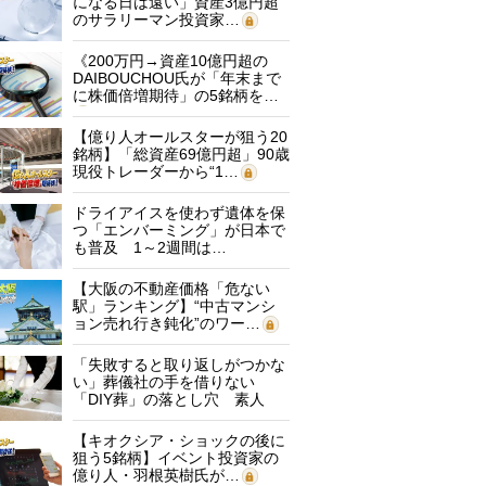
になる日は遠い」資産3億円超
のサラリーマン投資家…
《200万円→資産10億円超の
DAIBOUCHOU氏が「年末まで
に株価倍増期待」の5銘柄を…
【億り人オールスターが狙う20
銘柄】「総資産69億円超」90歳
現役トレーダーから“1…
ドライアイスを使わず遺体を保
つ「エンバーミング」が日本で
も普及 1～2週間は…
【大阪の不動産価格「危ない
駅」ランキング】“中古マンシ
ョン売れ行き鈍化”のワー…
「失敗すると取り返しがつかな
い」葬儀社の手を借りない
「DIY葬」の落とし穴 素人
に…
【キオクシア・ショックの後に
狙う5銘柄】イベント投資家の
億り人・羽根英樹氏が…