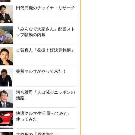
田代尚機のチャイナ・リサーチ
「みんなで大家さん」配当スト
ップ騒動の内幕
古賀真人「発掘！好決算銘柄」
突然マルサがやって来た！
河合雅司「人口減少ニッポンの
活路」
快適クルマ生活 乗ってみた、
使ってみた
大竹聡の「昼酒御免！」