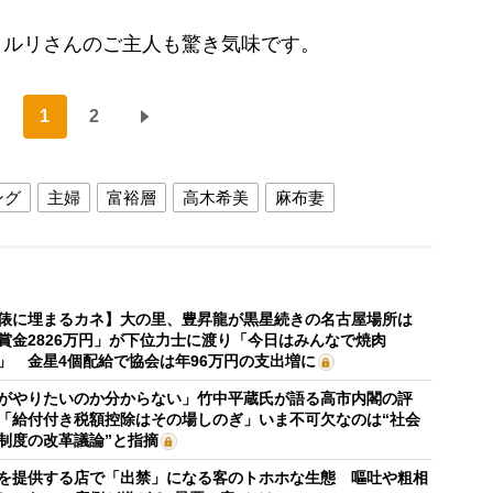
ルリさんのご主人も驚き気味です。
1
2
ング
主婦
富裕層
高木希美
麻布妻
俵に埋まるカネ】大の里、豊昇龍が黒星続きの名古屋場所は
賞金2826万円」が下位力士に渡り「今日はみんなで焼肉
」 金星4個配給で協会は年96万円の支出増に
がやりたいのか分からない」竹中平蔵氏が語る高市内閣の評
「給付付き税額控除はその場しのぎ」いま不可欠なのは“社会
制度の改革議論”と指摘
を提供する店で「出禁」になる客のトホホな生態 嘔吐や粗相