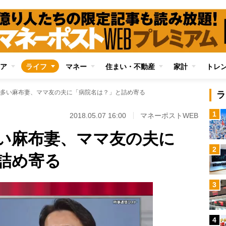
ア
ライフ
マネー
住まい・不動産
家計
トレ
多い麻布妻、ママ友の夫に「病院名は？」と詰め寄る
ラ
1
2018.05.07 16:00
マネーポストWEB
い麻布妻、ママ友の夫に
2
詰め寄る
3
4