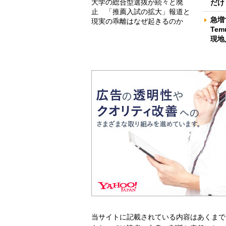
大学の総合型選抜が続々と廃
だけ
止 「推薦入試の拡大」報道と
急増
現実の乖離はなぜ起きるのか
Te
現地
当サイトに記載されている内容はあくまで