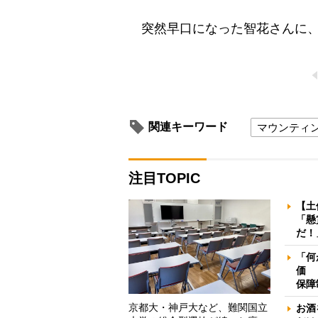
突然早口になった智花さんに、
関連キーワード
マウンティ
注目TOPIC
【土
「懸
だ！
「何
価 
保障
京都大・神戸大など、難関国立
お酒