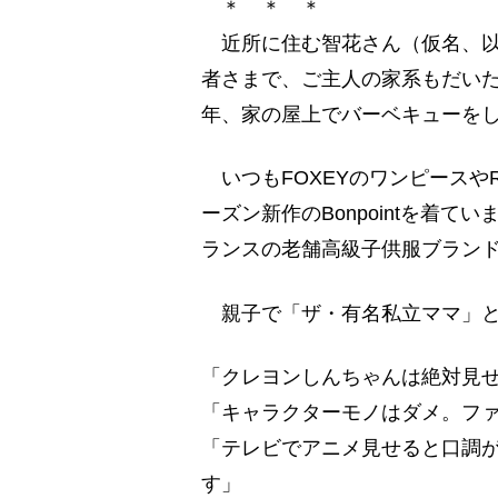
＊ ＊ ＊
近所に住む智花さん（仮名、以
者さまで、ご主人の家系もだいた
年、家の屋上でバーベキューを
いつもFOXEYのワンピースや
ーズン新作のBonpointを着てい
ランスの老舗高級子供服ブランド
親子で「ザ・有名私立ママ」と
「クレヨンしんちゃんは絶対見
「キャラクターモノはダメ。フ
「テレビでアニメ見せると口調
す」