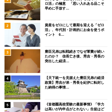
ロ活」の極意 「思い入れある品こそ
早めに手放す…
資産をゼロにして最期を迎える「ゼロ
2
活」、年代別・計画的にお金を使うポ
イント 6…
豊臣兄弟は転戦続きでなぜ軍費が続い
3
たのか？ 信長亡き後、秀吉・秀長の
突出した経済…
【天下統一を見据えた豊臣兄弟の経済
4
政策】秀吉が弟・秀長を紀伊に転封し
た納得の事情…
《首都圏高校受験の最新事情》「学力
5
は高いが内申点がとれない」生徒はど