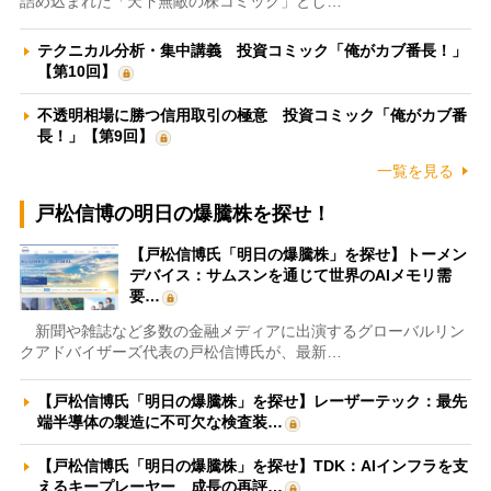
詰め込まれた「天下無敵の株コミック」とし…
テクニカル分析・集中講義 投資コミック「俺がカブ番長！」
【第10回】
不透明相場に勝つ信用取引の極意 投資コミック「俺がカブ番
長！」【第9回】
一覧を見る
戸松信博の明日の爆騰株を探せ！
【戸松信博氏「明日の爆騰株」を探せ】トーメン
デバイス：サムスンを通じて世界のAIメモリ需
要…
新聞や雑誌など多数の金融メディアに出演するグローバルリン
クアドバイザーズ代表の戸松信博氏が、最新…
【戸松信博氏「明日の爆騰株」を探せ】レーザーテック：最先
端半導体の製造に不可欠な検査装…
【戸松信博氏「明日の爆騰株」を探せ】TDK：AIインフラを支
えるキープレーヤー 成長の再評…