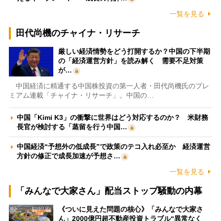
一覧を見る
田代尚機のチャイナ・リサーチ
厳しい経済情勢をどう打開するか？中国の下半期
の「経済運営方針」を読み解く 需要不足対策
が…
中国経済に精通する中国株投資の第一人者・田代尚機氏のプレ
ミアム連載「チャイナ・リサーチ」。中国の…
中国「Kimi K3」の衝撃に世界はどう対応するのか？ 米財務
長官が検討する「蒸留を行う中国…
中国経済“予想外の低成長”で政策のテコ入れ必至か 経済運営
方針の修正で成長加速が予想さ…
一覧を見る
「みんなで大家さん」配当ストップ騒動の内幕
《ついに見えた問題の核心》「みんなで大家さ
ん」2000億円超不動産投資トラブル“異常なく