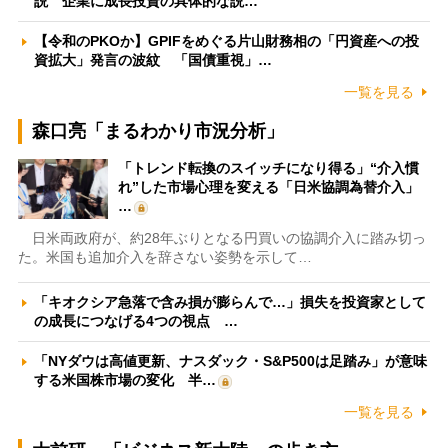
説 企業に成長投資の具体的な説…
【令和のPKOか】GPIFをめぐる片山財務相の「円資産への投
資拡大」発言の波紋 「国債重視」…
一覧を見る
森口亮「まるわかり市況分析」
「トレンド転換のスイッチになり得る」“介入慣
れ”した市場心理を変える「日米協調為替介入」
…
日米両政府が、約28年ぶりとなる円買いの協調介入に踏み切っ
た。米国も追加介入を辞さない姿勢を示して…
「キオクシア急落で含み損が膨らんで…」損失を投資家として
の成長につなげる4つの視点 …
「NYダウは高値更新、ナスダック・S&P500は足踏み」が意味
する米国株市場の変化 半…
一覧を見る