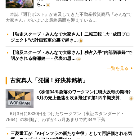
ら…
本誌『週刊ポスト』が追及してきた不動産投資商品「みんなで
大家さん」がいよいよ最終局面を迎えている…
【独走スクープ・みんなで大家さん】二転三転した“成田プロ
ジェクト”の計画変更の裏で起き…
【追及スクープ・みんなで大家さん】独占入手“内部議事録”で
明かされる柳瀬健一・代表の思…
一覧を見る
古賀真人「発掘！好決算銘柄」
《株価34％急落のワークマンに特大反転の期待》
6月の売上低迷を吹き飛ばす第1四半期決算、…
6月3日に8330円をつけたワークマン（東証スタンダード・
7564）の株価は、わずか1カ月あまりで約34％下落…
三菱重工が「AIインフラの新たな主役」として再評価される気