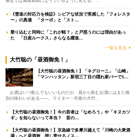
最近では減速基調になっているように見える。…
《雪道の対応力を検証》シビアな状況で実感した「フォレスタ
ー」の真価 「ターボ」と「スト…
乗り込むと同時に「これが軽？」と戸惑うのには理由があっ
た 「日産ルークス」さらなる躍進…
一覧を見る
大竹聡の「昼酒御免！」
【大竹聡の昼酒御免！】「ネグローニ」「山崎」
「マンハッタン」新宿三丁目の隠れ家バーで1…
お酒はいつ飲んでもいいものだが、昼から飲むお酒にはまた格
別の味わいがある――。ライター・作家の大竹…
【大竹聡の昼酒御免！】今の若者は「なめろう」や「キヌカツ
ギ」を知らないって本当？ 昔の…
【大竹聡の昼酒御免！】京急線で多摩川越えて「川崎の大衆酒
場」へと昼酒旅 押し寄せるノス…