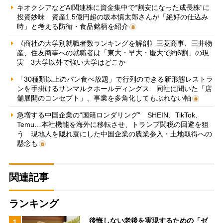
キオクシアなどAI関連株に資金集中で“割安になった成長株”に
投資妙味 資産1.5億円超の坂本慎太郎さんが「絶好の仕込み
時」と考える防衛・食品銘柄を紹介
《商社の大学別就職者数ランキングを解剖》三菱商事、三井物
産、住友商事への就職者は「東大・早大・慶大で約6割」の現
実 3大学以外で強い大学はどこか
「30種類以上のパン食べ放題」で行列のできる新形態レストラ
ンを手掛けるサンマルクホールディングス 同社に聞いた「店
舗展開のコンセプト」、事業を多角化してもぶれない軸
急増する中国企業の“国籍ロンダリング” SHEIN、TikTok、
Temu…本社機能を海外に移転させ、トランプ関税の回避を狙
う 現地人を隠れ蓑にした中国企業の農業参入・土地取得への
懸念も
関連記事
ランキング
後悔しない老後を実現するための「ゼ
1