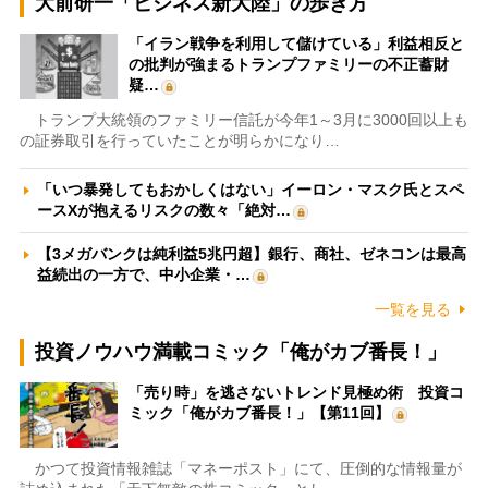
大前研一「ビジネス新大陸」の歩き方
「イラン戦争を利用して儲けている」利益相反と
の批判が強まるトランプファミリーの不正蓄財
疑…
トランプ大統領のファミリー信託が今年1～3月に3000回以上も
の証券取引を行っていたことが明らかになり…
「いつ暴発してもおかしくはない」イーロン・マスク氏とスペ
ースXが抱えるリスクの数々「絶対…
【3メガバンクは純利益5兆円超】銀行、商社、ゼネコンは最高
益続出の一方で、中小企業・…
一覧を見る
投資ノウハウ満載コミック「俺がカブ番長！」
「売り時」を逃さないトレンド見極め術 投資コ
ミック「俺がカブ番長！」【第11回】
かつて投資情報雑誌「マネーポスト」にて、圧倒的な情報量が