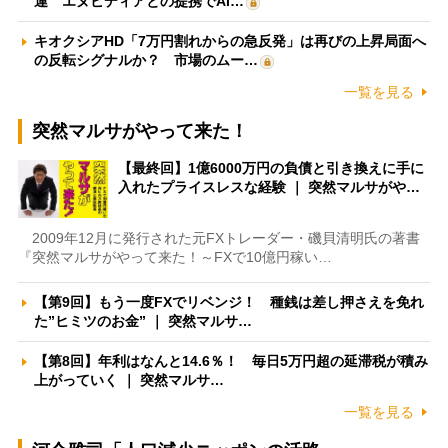
運 エヌビディアとの提携でAI…
キオクシアHD「7万円割れからの急反発」は再びの上昇局面へ
の反転シグナルか？ 市場のムー…
一覧を見る
突然マルサがやって来た！
【最終回】1億6000万円の負債と引き換えに手に
入れたプライスレスな経験 ｜ 突然マルサがや…
2009年12月に発行された元FXトレーダー・磯貝清明氏の著書
『突然マルサがやって来た！～FXで10億円稼い…
【第9回】もう一度FXでリベンジ！ 種銭は差し押さえを免れ
た”ヒミツのお金” ｜ 突然マルサ…
【第8回】年利はなんと14.6％！ 毎日5万円超の延滞税が積み
上がっていく ｜ 突然マルサ…
一覧を見る