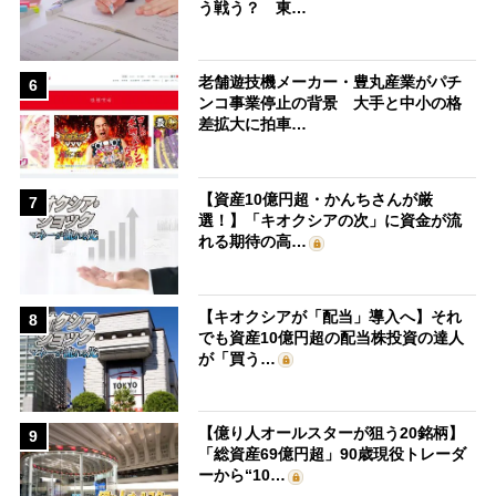
う戦う？ 東…
老舗遊技機メーカー・豊丸産業がパチ
6
ンコ事業停止の背景 大手と中小の格
差拡大に拍車…
【資産10億円超・かんちさんが厳
7
選！】「キオクシアの次」に資金が流
れる期待の高…
【キオクシアが「配当」導入へ】それ
8
でも資産10億円超の配当株投資の達人
が「買う…
【億り人オールスターが狙う20銘柄】
9
「総資産69億円超」90歳現役トレーダ
ーから“10…