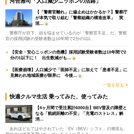
河合雅司「人口減少ニッポンの活路」
【「警察官離れ」に歯止めはかかるか？】警察庁
が本気で取り組む「警察組織の構造改革」 実
現…
警察庁が目下、頭を悩ませているのが「警察官不足」だ。警察
官の採用試験の受験者数は10年間で2分の1以…
【安全・安心ニッポンの危機】採用試験受験者数は10年間で2
分の1以下に！ 出生数減がも…
【医療崩壊】人口減少で「医師不足」に加えて「患者不足」に
見舞われ地域医療が限界に 今後…
一覧を見る
快適クルマ生活 乗ってみた、使ってみた
【4ヶ月間で受注累計6000台】BEV普及の障壁と
なる「航続距離の不安」「充電のストレス」解
消…
あれほどもてはやされていた「EV（BEV）シフト」の潮流も、