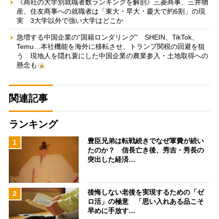
《商社の大学別就職者数ランキングを解剖》三菱商事、三井物
産、住友商事への就職者は「東大・早大・慶大で約6割」の現
実 3大学以外で強い大学はどこか
急増する中国企業の“国籍ロンダリング” SHEIN、TikTok、
Temu…本社機能を海外に移転させ、トランプ関税の回避を狙
う 現地人を隠れ蓑にした中国企業の農業参入・土地取得への
懸念も
関連記事
ランキング
豊臣兄弟は転戦続きでなぜ軍費が続い
1
たのか？ 信長亡き後、秀吉・秀長の
突出した経済…
後悔しない老後を実現するための「ゼ
2
ロ活」の極意 「思い入れある品こそ
早めに手放す…