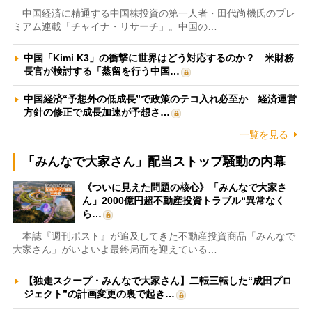
中国経済に精通する中国株投資の第一人者・田代尚機氏のプレ
ミアム連載「チャイナ・リサーチ」。中国の…
中国「Kimi K3」の衝撃に世界はどう対応するのか？ 米財務
長官が検討する「蒸留を行う中国…
中国経済“予想外の低成長”で政策のテコ入れ必至か 経済運営
方針の修正で成長加速が予想さ…
一覧を見る
「みんなで大家さん」配当ストップ騒動の内幕
《ついに見えた問題の核心》「みんなで大家さ
ん」2000億円超不動産投資トラブル“異常なく
ら…
本誌『週刊ポスト』が追及してきた不動産投資商品「みんなで
大家さん」がいよいよ最終局面を迎えている…
【独走スクープ・みんなで大家さん】二転三転した“成田プロ
ジェクト”の計画変更の裏で起き…