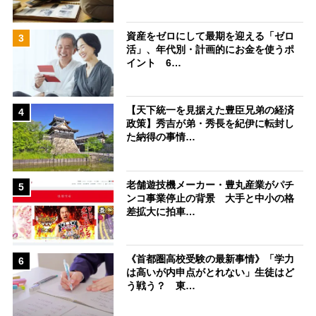
資産をゼロにして最期を迎える「ゼロ
3
活」、年代別・計画的にお金を使うポ
イント 6…
【天下統一を見据えた豊臣兄弟の経済
4
政策】秀吉が弟・秀長を紀伊に転封し
た納得の事情…
老舗遊技機メーカー・豊丸産業がパチ
5
ンコ事業停止の背景 大手と中小の格
差拡大に拍車…
《首都圏高校受験の最新事情》「学力
6
は高いが内申点がとれない」生徒はど
う戦う？ 東…