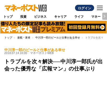
ログイン
トップ
投資
ビジネス
キャリア
ライフ
マネー
トップ
連載・著者
中川淳一郎のビールと仕事がある幸せ
トラブルを次々解
中川淳一郎のビールと仕事がある幸せ
2018.07.14 16:00
マネーポストWEB
トラブルを次々解決──中川淳一郎氏が出
会った優秀な「広報マン」の仕事ぶり
Loaded
:
100.00%
/
Unmute