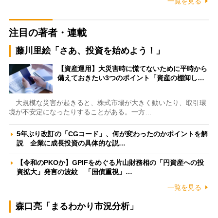
一覧を見る
注目の著者・連載
藤川里絵「さあ、投資を始めよう！」
【資産運用】大災害時に慌てないために平時から
備えておきたい3つのポイント「資産の棚卸し…
大規模な災害が起きると、株式市場が大きく動いたり、取引環
境が不安定になったりすることがある。一方…
5年ぶり改訂の「CGコード」、何が変わったのかポイントを解
説 企業に成長投資の具体的な説…
【令和のPKOか】GPIFをめぐる片山財務相の「円資産への投
資拡大」発言の波紋 「国債重視」…
一覧を見る
森口亮「まるわかり市況分析」