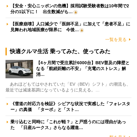
【安全・安心ニッポンの危機】採用試験受験者数は10年間で2
分の1以下に！ 出生数減がも…
【医療崩壊】人口減少で「医師不足」に加えて「患者不足」に
見舞われ地域医療が限界に 今後…
一覧を見る
快適クルマ生活 乗ってみた、使ってみた
【4ヶ月間で受注累計6000台】BEV普及の障壁と
なる「航続距離の不安」「充電のストレス」解
消…
あれほどもてはやされていた「EV（BEV）シフト」の潮流も、
最近では減速基調になっているように見える。…
《雪道の対応力を検証》シビアな状況で実感した「フォレスタ
ー」の真価 「ターボ」と「スト…
乗り込むと同時に「これが軽？」と戸惑うのには理由があっ
た 「日産ルークス」さらなる躍進…