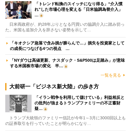
「トレンド転換のスイッチになり得る」“介入慣
れ”した市場心理を変える「日米協調為替介入」
…
日米両政府が、約28年ぶりとなる円買いの協調介入に踏み切っ
た。米国も追加介入を辞さない姿勢を示して…
「キオクシア急落で含み損が膨らんで…」損失を投資家として
の成長につなげる4つの視点 …
「NYダウは高値更新、ナスダック・S&P500は足踏み」が意味
する米国株市場の変化 半…
一覧を見る
大前研一「ビジネス新大陸」の歩き方
「イラン戦争を利用して儲けている」利益相反と
の批判が強まるトランプファミリーの不正蓄財
疑…
トランプ大統領のファミリー信託が今年1～3月に3000回以上も
の証券取引を行っていたことが明らかになり…