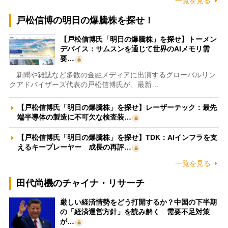
一覧を見る
戸松信博の明日の爆騰株を探せ！
【戸松信博氏「明日の爆騰株」を探せ】トーメン
デバイス：サムスンを通じて世界のAIメモリ需
要…
新聞や雑誌など多数の金融メディアに出演するグローバルリン
クアドバイザーズ代表の戸松信博氏が、最新…
【戸松信博氏「明日の爆騰株」を探せ】レーザーテック：最先
端半導体の製造に不可欠な検査装…
【戸松信博氏「明日の爆騰株」を探せ】TDK：AIインフラを支
えるキープレーヤー 成長の再評…
一覧を見る
田代尚機のチャイナ・リサーチ
厳しい経済情勢をどう打開するか？中国の下半期
の「経済運営方針」を読み解く 需要不足対策
が…