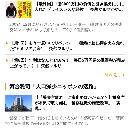
【最終回】1億6000万円の負債と引き換えに手に
入れたプライスレスな経験 ｜ 突然マルサがや…
2009年12月に発行された元FXトレーダー・磯貝清明氏の著書
『突然マルサがやって来た！～FXで10億円稼い…
【第9回】もう一度FXでリベンジ！ 種銭は差し押さえを免れ
た”ヒミツのお金” ｜ 突然マルサ…
【第8回】年利はなんと14.6％！ 毎日5万円超の延滞税が積み
上がっていく ｜ 突然マルサ…
一覧を見る
河合雅司「人口減少ニッポンの活路」
【「警察官離れ」に歯止めはかかるか？】警察庁
が本気で取り組む「警察組織の構造改革」 実
現…
警察庁が目下、頭を悩ませているのが「警察官不足」だ。警察
官の採用試験の受験者数は10年間で2分の1以…