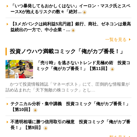
「いつ暴発してもおかしくはない」イーロン・マスク氏とスペ
ースXが抱えるリスクの数々「絶対…
【3メガバンクは純利益5兆円超】銀行、商社、ゼネコンは最高
益続出の一方で、中小企業・…
一覧を見る
投資ノウハウ満載コミック「俺がカブ番長！」
「売り時」を逃さないトレンド見極め術 投資コ
ミック「俺がカブ番長！」【第11回】
かつて投資情報雑誌「マネーポスト」にて、圧倒的な情報量が
詰め込まれた「天下無敵の株コミック」とし…
テクニカル分析・集中講義 投資コミック「俺がカブ番長！」
【第10回】
不透明相場に勝つ信用取引の極意 投資コミック「俺がカブ番
長！」【第9回】