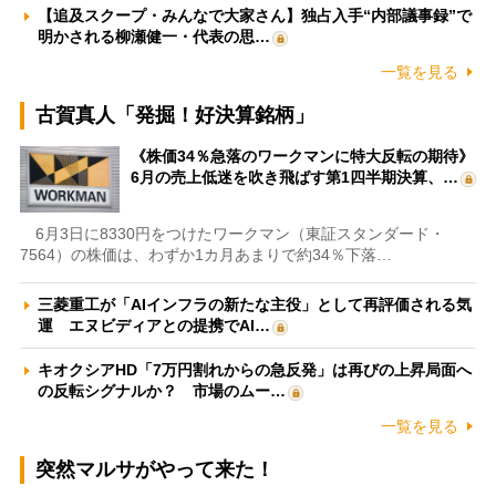
【追及スクープ・みんなで大家さん】独占入手“内部議事録”で
明かされる柳瀬健一・代表の思…
一覧を見る
古賀真人「発掘！好決算銘柄」
《株価34％急落のワークマンに特大反転の期待》
6月の売上低迷を吹き飛ばす第1四半期決算、…
6月3日に8330円をつけたワークマン（東証スタンダード・
7564）の株価は、わずか1カ月あまりで約34％下落…
三菱重工が「AIインフラの新たな主役」として再評価される気
運 エヌビディアとの提携でAI…
キオクシアHD「7万円割れからの急反発」は再びの上昇局面へ
の反転シグナルか？ 市場のムー…
一覧を見る
突然マルサがやって来た！