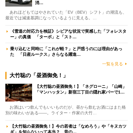
消…
あれほどもてはやされていた「EV（BEV）シフト」の潮流も、
最近では減速基調になっているように見える。…
《雪道の対応力を検証》シビアな状況で実感した「フォレスタ
ー」の真価 「ターボ」と「スト…
乗り込むと同時に「これが軽？」と戸惑うのには理由があっ
た 「日産ルークス」さらなる躍進…
一覧を見る
大竹聡の「昼酒御免！」
【大竹聡の昼酒御免！】「ネグローニ」「山崎」
「マンハッタン」新宿三丁目の隠れ家バーで1…
お酒はいつ飲んでもいいものだが、昼から飲むお酒にはまた格
別の味わいがある――。ライター・作家の大竹…
【大竹聡の昼酒御免！】今の若者は「なめろう」や「キヌカツ
ギ」を知らないって本当？ 昔の…