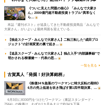
《ついに見えた問題の核心》「みんなで大家さ
ん」2000億円超不動産投資トラブル“異常なく
ら…
本誌『週刊ポスト』が追及してきた不動産投資商品「みんなで
大家さん」がいよいよ最終局面を迎えている…
【独走スクープ・みんなで大家さん】二転三転した“成田プロ
ジェクト”の計画変更の裏で起き…
【追及スクープ・みんなで大家さん】独占入手“内部議事録”で
明かされる柳瀬健一・代表の思…
一覧を見る
古賀真人「発掘！好決算銘柄」
《株価34％急落のワークマンに特大反転の期待》
6月の売上低迷を吹き飛ばす第1四半期決算、…
6月3日に8330円をつけたワークマン（東証スタンダード・
7564）の株価は、わずか1カ月あまりで約34％下落…