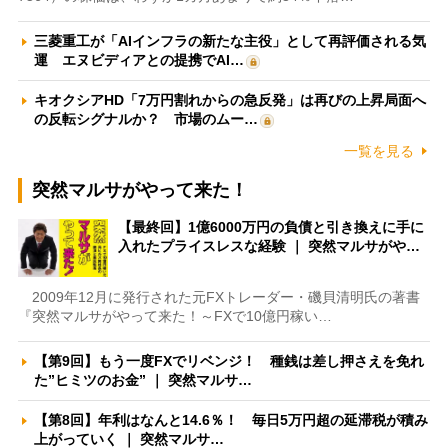
三菱重工が「AIインフラの新たな主役」として再評価される気
運 エヌビディアとの提携でAI…
キオクシアHD「7万円割れからの急反発」は再びの上昇局面へ
の反転シグナルか？ 市場のムー…
一覧を見る
突然マルサがやって来た！
【最終回】1億6000万円の負債と引き換えに手に
入れたプライスレスな経験 ｜ 突然マルサがや…
2009年12月に発行された元FXトレーダー・磯貝清明氏の著書
『突然マルサがやって来た！～FXで10億円稼い…
【第9回】もう一度FXでリベンジ！ 種銭は差し押さえを免れ
た”ヒミツのお金” ｜ 突然マルサ…
【第8回】年利はなんと14.6％！ 毎日5万円超の延滞税が積み
上がっていく ｜ 突然マルサ…