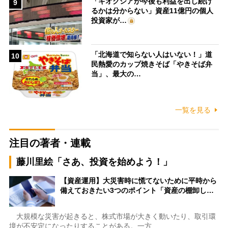
「キオクシアが今後も利益を出し続け
9
るかは分からない」資産11億円の個人
投資家が…
「北海道で知らない人はいない！」道
10
民熱愛のカップ焼きそば「やきそば弁
当」、最大の…
一覧を見る
注目の著者・連載
藤川里絵「さあ、投資を始めよう！」
【資産運用】大災害時に慌てないために平時から
備えておきたい3つのポイント「資産の棚卸し…
大規模な災害が起きると、株式市場が大きく動いたり、取引環
境が不安定になったりすることがある。一方…