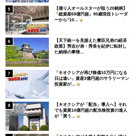
【億り人オールスターが狙う20銘柄】
5
「総資産69億円超」90歳現役トレーダ
ーから“10…
【天下統一を見据えた豊臣兄弟の経済
6
政策】秀吉が弟・秀長を紀伊に転封し
た納得の事情…
「キオクシアが再び株価10万円になる
7
日は遠い」資産3億円超のサラリーマン
投資家が…
【キオクシアが「配当」導入へ】それ
8
でも資産10億円超の配当株投資の達人
が「買う…