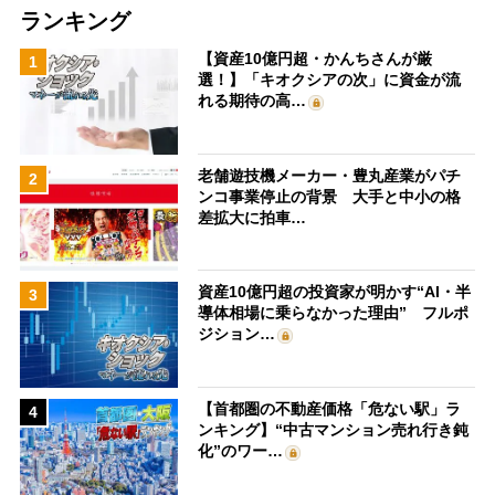
ランキング
【資産10億円超・かんちさんが厳
1
選！】「キオクシアの次」に資金が流
れる期待の高…
老舗遊技機メーカー・豊丸産業がパチ
2
ンコ事業停止の背景 大手と中小の格
差拡大に拍車…
資産10億円超の投資家が明かす“AI・半
3
導体相場に乗らなかった理由” フルポ
ジション…
【首都圏の不動産価格「危ない駅」ラ
4
ンキング】“中古マンション売れ行き鈍
化”のワー…