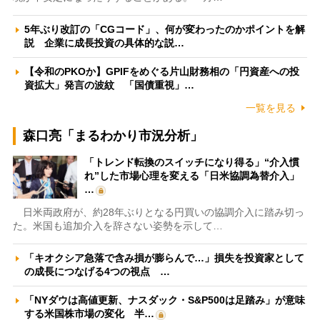
5年ぶり改訂の「CGコード」、何が変わったのかポイントを解
説 企業に成長投資の具体的な説…
【令和のPKOか】GPIFをめぐる片山財務相の「円資産への投
資拡大」発言の波紋 「国債重視」…
一覧を見る
森口亮「まるわかり市況分析」
「トレンド転換のスイッチになり得る」“介入慣
れ”した市場心理を変える「日米協調為替介入」
…
日米両政府が、約28年ぶりとなる円買いの協調介入に踏み切っ
た。米国も追加介入を辞さない姿勢を示して…
「キオクシア急落で含み損が膨らんで…」損失を投資家として
の成長につなげる4つの視点 …
「NYダウは高値更新、ナスダック・S&P500は足踏み」が意味
する米国株市場の変化 半…