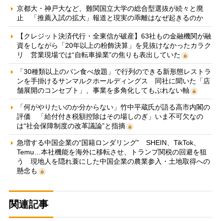
京都大・神戸大など、難関国立大学の総合型選抜が続々と廃
止 「推薦入試の拡大」報道と現実の乖離はなぜ起きるのか
【クレジット決済代行・全東信が破産】63社もの金融機関が融
資をしながら「20年以上の粉飾決算」を見抜けなかったカラク
リ 営業現場では“自転車操業”の焦りも表出していた
「30種類以上のパン食べ放題」で行列のできる新形態レストラ
ンを手掛けるサンマルクホールディングス 同社に聞いた「店
舗展開のコンセプト」、事業を多角化してもぶれない軸
「何がやりたいのか分からない」竹中平蔵氏が語る高市内閣の
評価 「給付付き税額控除はその場しのぎ」いま不可欠なの
は“社会保障制度の改革議論”と指摘
急増する中国企業の“国籍ロンダリング” SHEIN、TikTok、
Temu…本社機能を海外に移転させ、トランプ関税の回避を狙
う 現地人を隠れ蓑にした中国企業の農業参入・土地取得への
懸念も
関連記事