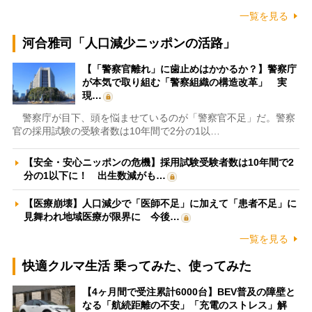
一覧を見る
河合雅司「人口減少ニッポンの活路」
【「警察官離れ」に歯止めはかかるか？】警察庁
が本気で取り組む「警察組織の構造改革」 実
現…
警察庁が目下、頭を悩ませているのが「警察官不足」だ。警察
官の採用試験の受験者数は10年間で2分の1以…
【安全・安心ニッポンの危機】採用試験受験者数は10年間で2
分の1以下に！ 出生数減がも…
【医療崩壊】人口減少で「医師不足」に加えて「患者不足」に
見舞われ地域医療が限界に 今後…
一覧を見る
快適クルマ生活 乗ってみた、使ってみた
【4ヶ月間で受注累計6000台】BEV普及の障壁と
なる「航続距離の不安」「充電のストレス」解