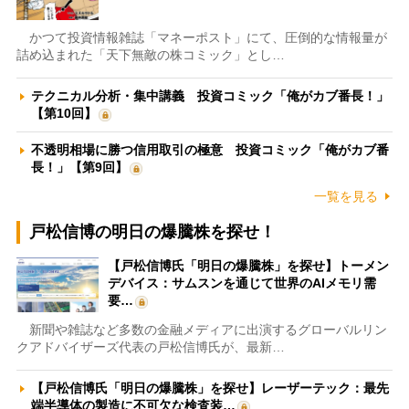
かつて投資情報雑誌「マネーポスト」にて、圧倒的な情報量が
詰め込まれた「天下無敵の株コミック」とし…
テクニカル分析・集中講義 投資コミック「俺がカブ番長！」
【第10回】
不透明相場に勝つ信用取引の極意 投資コミック「俺がカブ番
長！」【第9回】
一覧を見る
戸松信博の明日の爆騰株を探せ！
【戸松信博氏「明日の爆騰株」を探せ】トーメン
デバイス：サムスンを通じて世界のAIメモリ需
要…
新聞や雑誌など多数の金融メディアに出演するグローバルリン
クアドバイザーズ代表の戸松信博氏が、最新…
【戸松信博氏「明日の爆騰株」を探せ】レーザーテック：最先
端半導体の製造に不可欠な検査装…