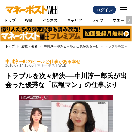
ログイン
トップ
投資
ビジネス
キャリア
ライフ
マネー
トップ
連載・著者
中川淳一郎のビールと仕事がある幸せ
トラブルを次々解
中川淳一郎のビールと仕事がある幸せ
2018.07.14 16:00
マネーポストWEB
トラブルを次々解決──中川淳一郎氏が出
会った優秀な「広報マン」の仕事ぶり