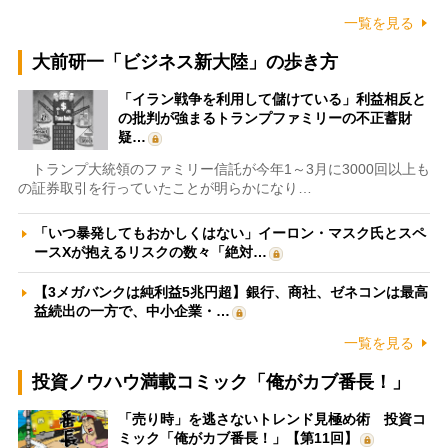
一覧を見る
大前研一「ビジネス新大陸」の歩き方
「イラン戦争を利用して儲けている」利益相反と
の批判が強まるトランプファミリーの不正蓄財
疑…
トランプ大統領のファミリー信託が今年1～3月に3000回以上も
の証券取引を行っていたことが明らかになり…
「いつ暴発してもおかしくはない」イーロン・マスク氏とスペ
ースXが抱えるリスクの数々「絶対…
【3メガバンクは純利益5兆円超】銀行、商社、ゼネコンは最高
益続出の一方で、中小企業・…
一覧を見る
投資ノウハウ満載コミック「俺がカブ番長！」
「売り時」を逃さないトレンド見極め術 投資コ
ミック「俺がカブ番長！」【第11回】