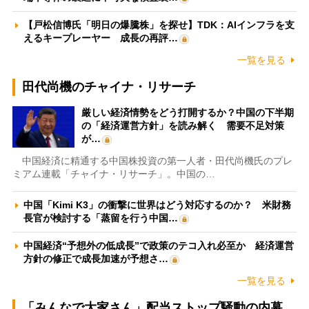
【戸松信博氏「明日の爆騰株」を探せ】TDK：AIインフラを支
えるキープレーヤー 成長の再評…
一覧を見る
田代尚機のチャイナ・リサーチ
厳しい経済情勢をどう打開するか？中国の下半期
の「経済運営方針」を読み解く 需要不足対策
が…
中国経済に精通する中国株投資の第一人者・田代尚機氏のプレ
ミアム連載「チャイナ・リサーチ」。中国の…
中国「Kimi K3」の衝撃に世界はどう対応するのか？ 米財務
長官が検討する「蒸留を行う中国…
中国経済“予想外の低成長”で政策のテコ入れ必至か 経済運営
方針の修正で成長加速が予想さ…
一覧を見る
「みんなで大家さん」配当ストップ騒動の内幕