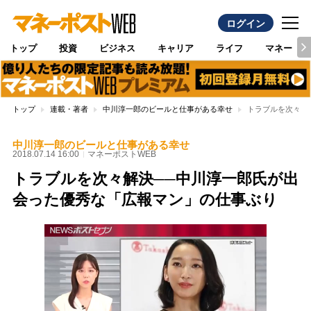
ログイン
トップ
投資
ビジネス
キャリア
ライフ
マネー
トップ
連載・著者
中川淳一郎のビールと仕事がある幸せ
トラブルを次々解
中川淳一郎のビールと仕事がある幸せ
2018.07.14 16:00
マネーポストWEB
トラブルを次々解決──中川淳一郎氏が出
会った優秀な「広報マン」の仕事ぶり