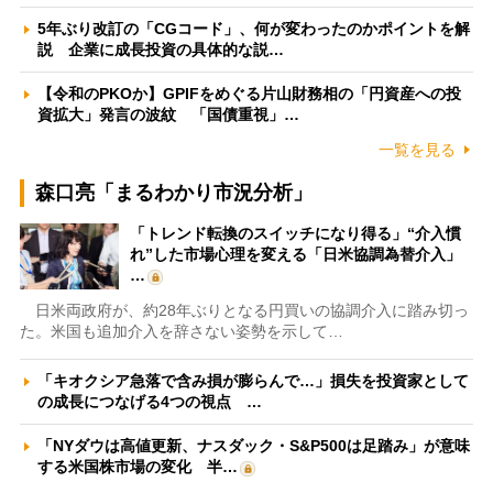
5年ぶり改訂の「CGコード」、何が変わったのかポイントを解
説 企業に成長投資の具体的な説…
【令和のPKOか】GPIFをめぐる片山財務相の「円資産への投
資拡大」発言の波紋 「国債重視」…
一覧を見る
森口亮「まるわかり市況分析」
「トレンド転換のスイッチになり得る」“介入慣
れ”した市場心理を変える「日米協調為替介入」
…
日米両政府が、約28年ぶりとなる円買いの協調介入に踏み切っ
た。米国も追加介入を辞さない姿勢を示して…
「キオクシア急落で含み損が膨らんで…」損失を投資家として
の成長につなげる4つの視点 …
「NYダウは高値更新、ナスダック・S&P500は足踏み」が意味
する米国株市場の変化 半…