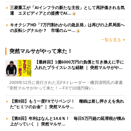
三菱重工が「AIインフラの新たな主役」として再評価される気
運 エヌビディアとの提携でAI…
キオクシアHD「7万円割れからの急反発」は再びの上昇局面へ
の反転シグナルか？ 市場のムー…
一覧を見る
突然マルサがやって来た！
【最終回】1億6000万円の負債と引き換えに手に
入れたプライスレスな経験 ｜ 突然マルサがや…
2009年12月に発行された元FXトレーダー・磯貝清明氏の著書
『突然マルサがやって来た！～FXで10億円稼い…
【第9回】もう一度FXでリベンジ！ 種銭は差し押さえを免れ
た”ヒミツのお金” ｜ 突然マルサ…
【第8回】年利はなんと14.6％！ 毎日5万円超の延滞税が積み
上がっていく ｜ 突然マルサ…