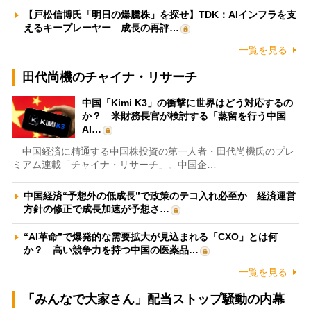
【戸松信博氏「明日の爆騰株」を探せ】TDK：AIインフラを支
えるキープレーヤー 成長の再評…
一覧を見る
田代尚機のチャイナ・リサーチ
中国「Kimi K3」の衝撃に世界はどう対応するの
か？ 米財務長官が検討する「蒸留を行う中国
AI…
中国経済に精通する中国株投資の第一人者・田代尚機氏のプレ
ミアム連載「チャイナ・リサーチ」。中国企…
中国経済“予想外の低成長”で政策のテコ入れ必至か 経済運営
方針の修正で成長加速が予想さ…
“AI革命”で爆発的な需要拡大が見込まれる「CXO」とは何
か？ 高い競争力を持つ中国の医薬品…
一覧を見る
「みんなで大家さん」配当ストップ騒動の内幕