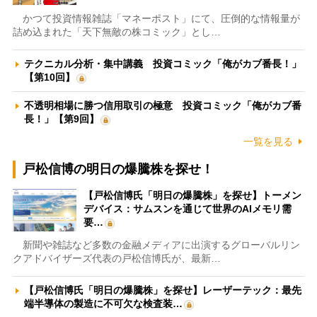
かつて投資情報雑誌「マネーポスト」にて、圧倒的な情報量が
詰め込まれた「天下無敵の株コミック」とし…
テクニカル分析・集中講義 投資コミック「俺がカブ番長！」
【第10回】
不透明相場に勝つ信用取引の極意 投資コミック「俺がカブ番
長！」【第9回】
一覧を見る
戸松信博の明日の爆騰株を探せ！
【戸松信博氏「明日の爆騰株」を探せ】トーメン
デバイス：サムスンを通じて世界のAIメモリ需
要…
新聞や雑誌など多数の金融メディアに出演するグローバルリン
クアドバイザーズ代表の戸松信博氏が、最新…
【戸松信博氏「明日の爆騰株」を探せ】レーザーテック：最先
端半導体の製造に不可欠な検査装…