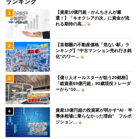
ランキング
【資産10億円超・かんちさんが厳
1
選！】「キオクシアの次」に資金が流
れる期待の高…
【首都圏の不動産価格「危ない駅」ラ
2
ンキング】“中古マンション売れ行き鈍
化”のワー…
【億り人オールスターが狙う20銘柄】
3
「総資産69億円超」90歳現役トレーダ
ーから“10…
資産10億円超の投資家が明かす“AI・半
4
導体相場に乗らなかった理由” フルポ
ジション…