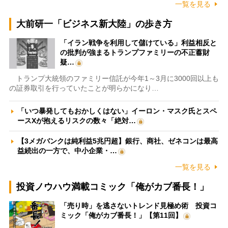
一覧を見る
大前研一「ビジネス新大陸」の歩き方
「イラン戦争を利用して儲けている」利益相反と
の批判が強まるトランプファミリーの不正蓄財
疑…
トランプ大統領のファミリー信託が今年1～3月に3000回以上も
の証券取引を行っていたことが明らかになり…
「いつ暴発してもおかしくはない」イーロン・マスク氏とスペ
ースXが抱えるリスクの数々「絶対…
【3メガバンクは純利益5兆円超】銀行、商社、ゼネコンは最高
益続出の一方で、中小企業・…
一覧を見る
投資ノウハウ満載コミック「俺がカブ番長！」
「売り時」を逃さないトレンド見極め術 投資コ
ミック「俺がカブ番長！」【第11回】