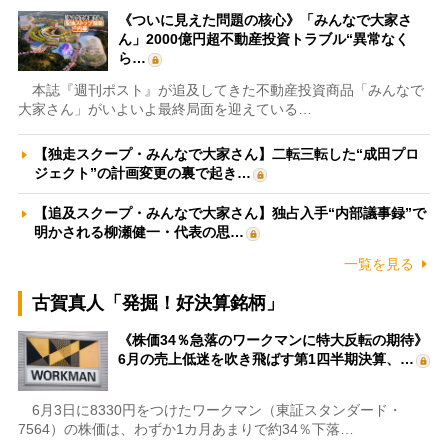
《ついに見えた問題の核心》「みんなで大家さ
ん」2000億円超不動産投資トラブル“異常なく
ら…
本誌『週刊ポスト』が追及してきた不動産投資商品「みんなで
大家さん」がいよいよ最終局面を迎えている…
【独走スクープ・みんなで大家さん】二転三転した“成田プロ
ジェクト”の計画変更の裏で起き…
【追及スクープ・みんなで大家さん】独占入手“内部議事録”で
明かされる柳瀬健一・代表の思…
一覧を見る
古賀真人「発掘！好決算銘柄」
《株価34％急落のワークマンに特大反転の期待》
6月の売上低迷を吹き飛ばす第1四半期決算、…
6月3日に8330円をつけたワークマン（東証スタンダード・
7564）の株価は、わずか1カ月あまりで約34％下落…