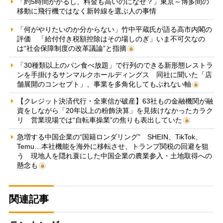
「約5時間かかるし、料金も高いのになぜ？」東京～博多間の
移動に飛行機ではなく新幹線を選ぶ人の事情
「何がやりたいのか分からない」竹中平蔵氏が語る高市内閣の
評価 「給付付き税額控除はその場しのぎ」いま不可欠なの
は“社会保障制度の改革議論”と指摘
「30種類以上のパン食べ放題」で行列のできる新形態レストラ
ンを手掛けるサンマルクホールディングス 同社に聞いた「店
舗展開のコンセプト」、事業を多角化してもぶれない軸
【クレジット決済代行・全東信が破産】63社もの金融機関が融
資をしながら「20年以上の粉飾決算」を見抜けなかったカラク
リ 営業現場では“自転車操業”の焦りも表出していた
急増する中国企業の“国籍ロンダリング” SHEIN、TikTok、
Temu…本社機能を海外に移転させ、トランプ関税の回避を狙
う 現地人を隠れ蓑にした中国企業の農業参入・土地取得への
懸念も
関連記事