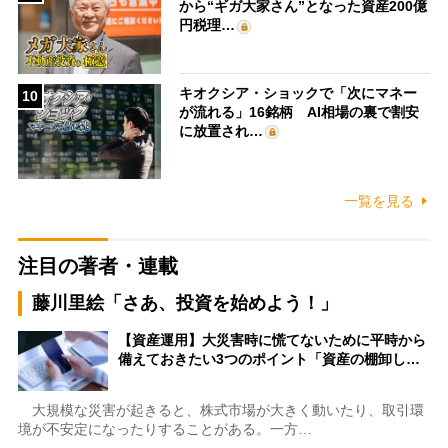
から“ギガ大家さん”となった資産200億
円税理…
キオクシア・ショックで「次にマネー
10
が流れる」16銘柄 AI相場の裏で割安
に放置され…
一覧を見る
注目の著者・連載
藤川里絵「さあ、投資を始めよう！」
【資産運用】大災害時に慌てないために平時から
備えておきたい3つのポイント「資産の棚卸し…
大規模な災害が起きると、株式市場が大きく動いたり、取引環
境が不安定になったりすることがある。一方…