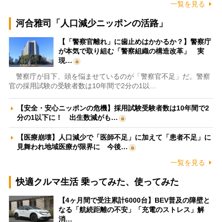
一覧を見る
河合雅司「人口減少ニッポンの活路」
【「警察官離れ」に歯止めはかかるか？】警察庁
が本気で取り組む「警察組織の構造改革」 実
現…
警察庁が目下、頭を悩ませているのが「警察官不足」だ。警察
官の採用試験の受験者数は10年間で2分の1以…
【安全・安心ニッポンの危機】採用試験受験者数は10年間で2
分の1以下に！ 出生数減がも…
【医療崩壊】人口減少で「医師不足」に加えて「患者不足」に
見舞われ地域医療が限界に 今後…
一覧を見る
快適クルマ生活 乗ってみた、使ってみた
【4ヶ月間で受注累計6000台】BEV普及の障壁と
なる「航続距離の不安」「充電のストレス」解
消…