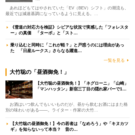
あれほどもてはやされていた「EV（BEV）シフト」の潮流も、
最近では減速基調になっているように見える。…
《雪道の対応力を検証》シビアな状況で実感した「フォレスタ
ー」の真価 「ターボ」と「スト…
乗り込むと同時に「これが軽？」と戸惑うのには理由があっ
た 「日産ルークス」さらなる躍進…
一覧を見る
大竹聡の「昼酒御免！」
【大竹聡の昼酒御免！】「ネグローニ」「山崎」
「マンハッタン」新宿三丁目の隠れ家バーで1…
お酒はいつ飲んでもいいものだが、昼から飲むお酒にはまた格
別の味わいがある――。ライター・作家の大竹…
【大竹聡の昼酒御免！】今の若者は「なめろう」や「キヌカツ
ギ」を知らないって本当？ 昔の…