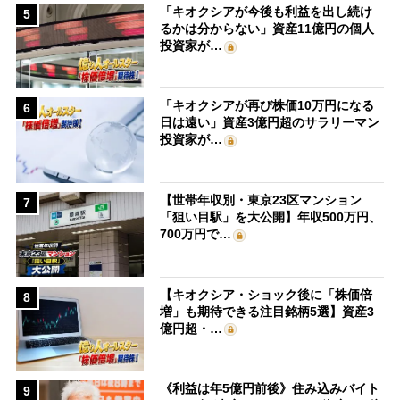
「キオクシアが今後も利益を出し続け
5
るかは分からない」資産11億円の個人
投資家が…
「キオクシアが再び株価10万円になる
6
日は遠い」資産3億円超のサラリーマン
投資家が…
【世帯年収別・東京23区マンション
7
「狙い目駅」を大公開】年収500万円、
700万円で…
【キオクシア・ショック後に「株価倍
8
増」も期待できる注目銘柄5選】資産3
億円超・…
《利益は年5億円前後》住み込みバイト
9