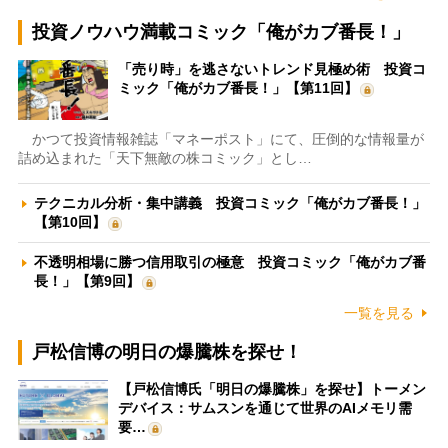
投資ノウハウ満載コミック「俺がカブ番長！」
「売り時」を逃さないトレンド見極め術 投資コ
ミック「俺がカブ番長！」【第11回】
かつて投資情報雑誌「マネーポスト」にて、圧倒的な情報量が
詰め込まれた「天下無敵の株コミック」とし…
テクニカル分析・集中講義 投資コミック「俺がカブ番長！」
【第10回】
不透明相場に勝つ信用取引の極意 投資コミック「俺がカブ番
長！」【第9回】
一覧を見る
戸松信博の明日の爆騰株を探せ！
【戸松信博氏「明日の爆騰株」を探せ】トーメン
デバイス：サムスンを通じて世界のAIメモリ需
要…