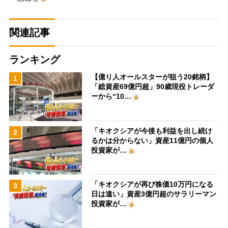
関連記事
ランキング
【億り人オールスターが狙う20銘柄】
1
「総資産69億円超」90歳現役トレーダ
ーから“10…
「キオクシアが今後も利益を出し続け
2
るかは分からない」資産11億円の個人
投資家が…
「キオクシアが再び株価10万円になる
3
日は遠い」資産3億円超のサラリーマン
投資家が…