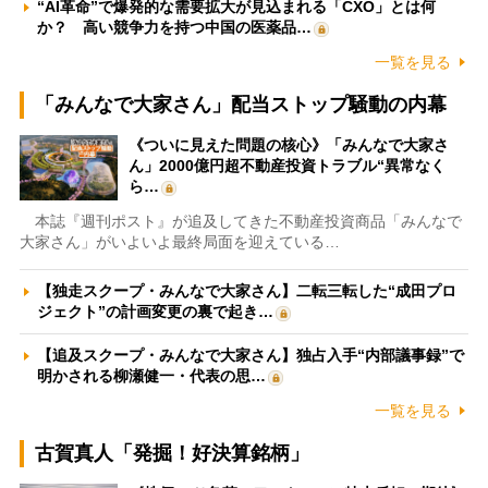
“AI革命”で爆発的な需要拡大が見込まれる「CXO」とは何
か？ 高い競争力を持つ中国の医薬品…
一覧を見る
「みんなで大家さん」配当ストップ騒動の内幕
《ついに見えた問題の核心》「みんなで大家さ
ん」2000億円超不動産投資トラブル“異常なく
ら…
本誌『週刊ポスト』が追及してきた不動産投資商品「みんなで
大家さん」がいよいよ最終局面を迎えている…
【独走スクープ・みんなで大家さん】二転三転した“成田プロ
ジェクト”の計画変更の裏で起き…
【追及スクープ・みんなで大家さん】独占入手“内部議事録”で
明かされる柳瀬健一・代表の思…
一覧を見る
古賀真人「発掘！好決算銘柄」