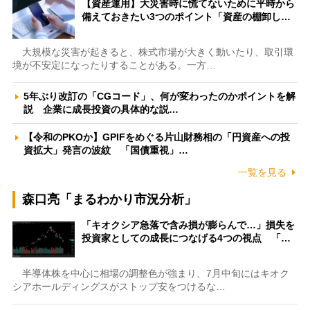
【資産運用】大災害時に慌てないために平時から
備えておきたい3つのポイント「資産の棚卸し…
大規模な災害が起きると、株式市場が大きく動いたり、取引環
境が不安定になったりすることがある。一方…
5年ぶり改訂の「CGコード」、何が変わったのかポイントを解
説 企業に成長投資の具体的な説…
【令和のPKOか】GPIFをめぐる片山財務相の「円資産への投
資拡大」発言の波紋 「国債重視」…
一覧を見る
森口亮「まるわかり市況分析」
「キオクシア急落で含み損が膨らんで…」損失を
投資家としての成長につなげる4つの視点 「…
半導体株を中心に相場の調整色が強まり、7月中旬にはキオク
シアホールディングスがストップ安をつけるな…