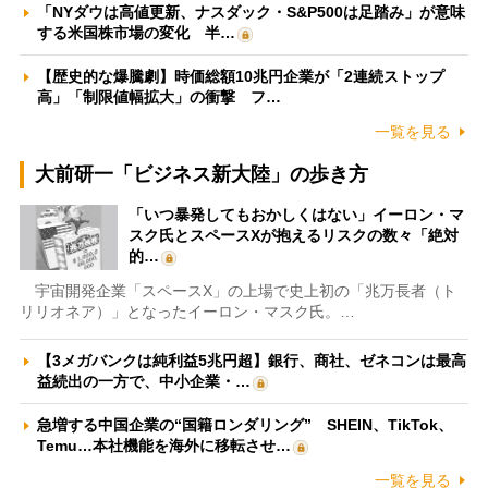
「NYダウは高値更新、ナスダック・S&P500は足踏み」が意味
する米国株市場の変化 半…
【歴史的な爆騰劇】時価総額10兆円企業が「2連続ストップ
高」「制限値幅拡大」の衝撃 フ…
一覧を見る
大前研一「ビジネス新大陸」の歩き方
「いつ暴発してもおかしくはない」イーロン・マ
スク氏とスペースXが抱えるリスクの数々「絶対
的…
宇宙開発企業「スペースX」の上場で史上初の「兆万長者（ト
リリオネア）」となったイーロン・マスク氏。…
【3メガバンクは純利益5兆円超】銀行、商社、ゼネコンは最高
益続出の一方で、中小企業・…
急増する中国企業の“国籍ロンダリング” SHEIN、TikTok、
Temu…本社機能を海外に移転させ…
一覧を見る