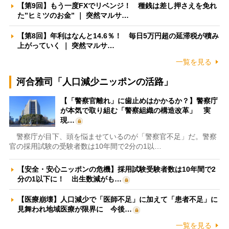
【第9回】もう一度FXでリベンジ！ 種銭は差し押さえを免れ
た”ヒミツのお金” ｜ 突然マルサ…
【第8回】年利はなんと14.6％！ 毎日5万円超の延滞税が積み
上がっていく ｜ 突然マルサ…
一覧を見る
河合雅司「人口減少ニッポンの活路」
【「警察官離れ」に歯止めはかかるか？】警察庁
が本気で取り組む「警察組織の構造改革」 実
現…
警察庁が目下、頭を悩ませているのが「警察官不足」だ。警察
官の採用試験の受験者数は10年間で2分の1以…
【安全・安心ニッポンの危機】採用試験受験者数は10年間で2
分の1以下に！ 出生数減がも…
【医療崩壊】人口減少で「医師不足」に加えて「患者不足」に
見舞われ地域医療が限界に 今後…
一覧を見る