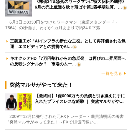
《株価34％急落のワークマンに特大反転の期待》
6月の売上低迷を吹き飛ばす第1四半期決算、…
6月3日に8330円をつけたワークマン（東証スタンダード・
7564）の株価は、わずか1カ月あまりで約34％下落…
三菱重工が「AIインフラの新たな主役」として再評価される気
運 エヌビディアとの提携でAI…
キオクシアHD「7万円割れからの急反発」は再びの上昇局面へ
の反転シグナルか？ 市場のムー…
一覧を見る
突然マルサがやって来た！
【最終回】1億6000万円の負債と引き換えに手に
入れたプライスレスな経験 ｜ 突然マルサがや…
2009年12月に発行された元FXトレーダー・磯貝清明氏の著書
『突然マルサがやって来た！～FXで10億円稼い…