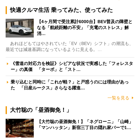
快適クルマ生活 乗ってみた、使ってみた
【4ヶ月間で受注累計6000台】BEV普及の障壁と
なる「航続距離の不安」「充電のストレス」解
消…
あれほどもてはやされていた「EV（BEV）シフト」の潮流も、
最近では減速基調になっているように見える。…
《雪道の対応力を検証》シビアな状況で実感した「フォレスタ
ー」の真価 「ターボ」と「スト…
乗り込むと同時に「これが軽？」と戸惑うのには理由があっ
た 「日産ルークス」さらなる躍進…
一覧を見る
大竹聡の「昼酒御免！」
【大竹聡の昼酒御免！】「ネグローニ」「山崎」
「マンハッタン」新宿三丁目の隠れ家バーで1…