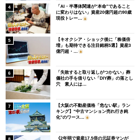
「AI・半導体関連が“本命”であること
4
に変わりはない」資産20億円超の90歳
現役トレー…
【キオクシア・ショック後に「株価倍
5
増」も期待できる注目銘柄5選】資産3
億円超・…
「失敗すると取り返しがつかない」葬
6
儀社の手を借りない「DIY葬」の落とし
穴 素人には…
【大阪の不動産価格「危ない駅」ラン
7
キング】“中古マンション売れ行き鈍
化”のワース…
《2年弱で資産17.5倍の元証券マンが
8