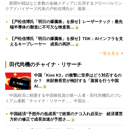
新聞や雑誌など多数の金融メディアに出演するグローバルリン
クアドバイザーズ代表の戸松信博氏が、最新…
【戸松信博氏「明日の爆騰株」を探せ】レーザーテック：最先
端半導体の製造に不可欠な検査装…
【戸松信博氏「明日の爆騰株」を探せ】TDK：AIインフラを支
えるキープレーヤー 成長の再評…
一覧を見る
田代尚機のチャイナ・リサーチ
中国「Kimi K3」の衝撃に世界はどう対応するの
か？ 米財務長官が検討する「蒸留を行う中国
AI…
中国経済に精通する中国株投資の第一人者・田代尚機氏のプレ
ミアム連載「チャイナ・リサーチ」。中国企…
中国経済“予想外の低成長”で政策のテコ入れ必至か 経済運営
方針の修正で成長加速が予想さ…