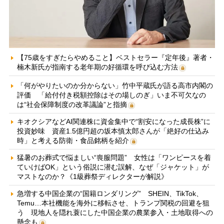
【75歳をすぎたらやめること】ベストセラー『定年後』著者・
楠木新氏が指南する老年期の好循環を呼び込む方法
「何がやりたいのか分からない」竹中平蔵氏が語る高市内閣の
評価 「給付付き税額控除はその場しのぎ」いま不可欠なの
は“社会保障制度の改革議論”と指摘
キオクシアなどAI関連株に資金集中で“割安になった成長株”に
投資妙味 資産1.5億円超の坂本慎太郎さんが「絶好の仕込み
時」と考える防衛・食品銘柄を紹介
猛暑のお葬式で悩ましい“喪服問題” 女性は「ワンピースを着
ていけばOK」という俗説に潜む誤解、なぜ「ジャケット」が
マストなのか？《1級葬祭ディレクターが解説》
急増する中国企業の“国籍ロンダリング” SHEIN、TikTok、
Temu…本社機能を海外に移転させ、トランプ関税の回避を狙
う 現地人を隠れ蓑にした中国企業の農業参入・土地取得への
懸念も