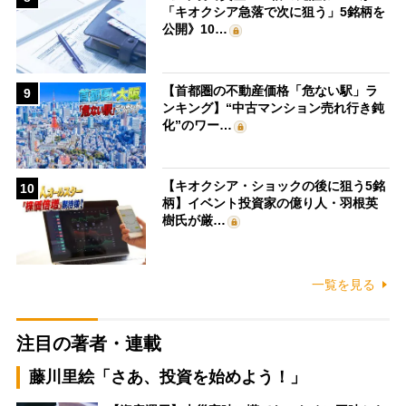
「キオクシア急落で次に狙う」5銘柄を
公開》10…
【首都圏の不動産価格「危ない駅」ラ
9
ンキング】“中古マンション売れ行き鈍
化”のワー…
【キオクシア・ショックの後に狙う5銘
10
柄】イベント投資家の億り人・羽根英
樹氏が厳…
一覧を見る
注目の著者・連載
藤川里絵「さあ、投資を始めよう！」