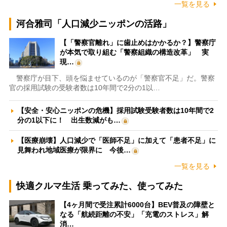
一覧を見る
河合雅司「人口減少ニッポンの活路」
【「警察官離れ」に歯止めはかかるか？】警察庁
が本気で取り組む「警察組織の構造改革」 実
現…
警察庁が目下、頭を悩ませているのが「警察官不足」だ。警察
官の採用試験の受験者数は10年間で2分の1以…
【安全・安心ニッポンの危機】採用試験受験者数は10年間で2
分の1以下に！ 出生数減がも…
【医療崩壊】人口減少で「医師不足」に加えて「患者不足」に
見舞われ地域医療が限界に 今後…
一覧を見る
快適クルマ生活 乗ってみた、使ってみた
【4ヶ月間で受注累計6000台】BEV普及の障壁と
なる「航続距離の不安」「充電のストレス」解
消…