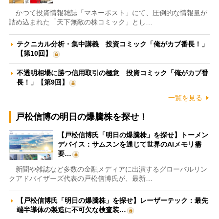
かつて投資情報雑誌「マネーポスト」にて、圧倒的な情報量が
詰め込まれた「天下無敵の株コミック」とし…
テクニカル分析・集中講義 投資コミック「俺がカブ番長！」
【第10回】
不透明相場に勝つ信用取引の極意 投資コミック「俺がカブ番
長！」【第9回】
一覧を見る
戸松信博の明日の爆騰株を探せ！
【戸松信博氏「明日の爆騰株」を探せ】トーメン
デバイス：サムスンを通じて世界のAIメモリ需
要…
新聞や雑誌など多数の金融メディアに出演するグローバルリン
クアドバイザーズ代表の戸松信博氏が、最新…
【戸松信博氏「明日の爆騰株」を探せ】レーザーテック：最先
端半導体の製造に不可欠な検査装…