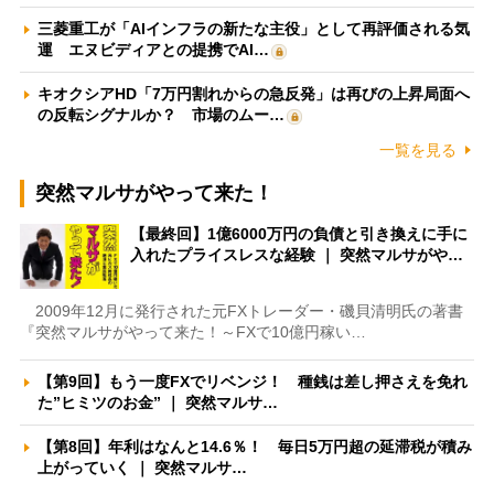
三菱重工が「AIインフラの新たな主役」として再評価される気
運 エヌビディアとの提携でAI…
キオクシアHD「7万円割れからの急反発」は再びの上昇局面へ
の反転シグナルか？ 市場のムー…
一覧を見る
突然マルサがやって来た！
【最終回】1億6000万円の負債と引き換えに手に
入れたプライスレスな経験 ｜ 突然マルサがや…
2009年12月に発行された元FXトレーダー・磯貝清明氏の著書
『突然マルサがやって来た！～FXで10億円稼い…
【第9回】もう一度FXでリベンジ！ 種銭は差し押さえを免れ
た”ヒミツのお金” ｜ 突然マルサ…
【第8回】年利はなんと14.6％！ 毎日5万円超の延滞税が積み
上がっていく ｜ 突然マルサ…