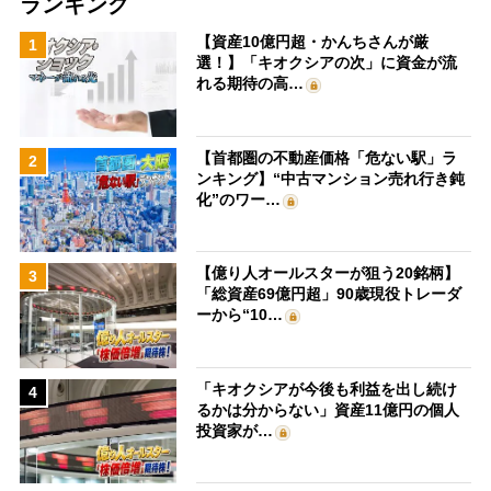
ランキング
【資産10億円超・かんちさんが厳
1
選！】「キオクシアの次」に資金が流
れる期待の高…
【首都圏の不動産価格「危ない駅」ラ
2
ンキング】“中古マンション売れ行き鈍
化”のワー…
【億り人オールスターが狙う20銘柄】
3
「総資産69億円超」90歳現役トレーダ
ーから“10…
「キオクシアが今後も利益を出し続け
4
るかは分からない」資産11億円の個人
投資家が…