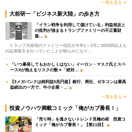
一覧を見る
大前研一「ビジネス新大陸」の歩き方
「イラン戦争を利用して儲けている」利益相反と
の批判が強まるトランプファミリーの不正蓄財
疑…
トランプ大統領のファミリー信託が今年1～3月に3000回以上も
の証券取引を行っていたことが明らかになり…
「いつ暴発してもおかしくはない」イーロン・マスク氏とスペ
ースXが抱えるリスクの数々「絶対…
【3メガバンクは純利益5兆円超】銀行、商社、ゼネコンは最高
益続出の一方で、中小企業・…
一覧を見る
投資ノウハウ満載コミック「俺がカブ番長！」
「売り時」を逃さないトレンド見極め術 投資コ
ミック「俺がカブ番長！」【第11回】