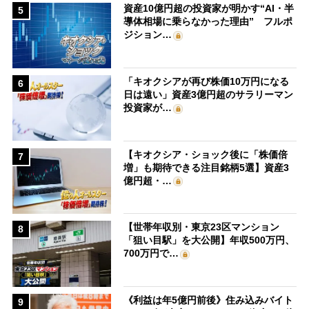
資産10億円超の投資家が明かす“AI・半
5
導体相場に乗らなかった理由” フルポ
ジション…
「キオクシアが再び株価10万円になる
6
日は遠い」資産3億円超のサラリーマン
投資家が…
【キオクシア・ショック後に「株価倍
7
増」も期待できる注目銘柄5選】資産3
億円超・…
【世帯年収別・東京23区マンション
8
「狙い目駅」を大公開】年収500万円、
700万円で…
《利益は年5億円前後》住み込みバイト
9