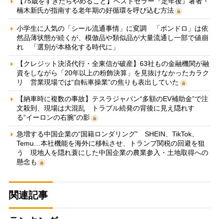
【75歳をすぎたらやめること】ベストセラー『定年後』著者・
楠木新氏が指南する老年期の好循環を呼び込む方法
小学生に人気の「シール流通事情」に変調 「ボンドロ」は依
然品薄状態が続くが、模倣品や類似品が大量流通し一部で値崩
れ 「選別が本格化する時代に」
【クレジット決済代行・全東信が破産】63社もの金融機関が融
資をしながら「20年以上の粉飾決算」を見抜けなかったカラク
リ 営業現場では“自転車操業”の焦りも表出していた
【納車時に複数の事故】テスラジャパン“多額のEV補助金”で注
文殺到、現場は大混乱 トラブル続発の背後に見え隠れす
る“イーロンの右腕”の影
急増する中国企業の“国籍ロンダリング” SHEIN、TikTok、
Temu…本社機能を海外に移転させ、トランプ関税の回避を狙
う 現地人を隠れ蓑にした中国企業の農業参入・土地取得への
懸念も
関連記事