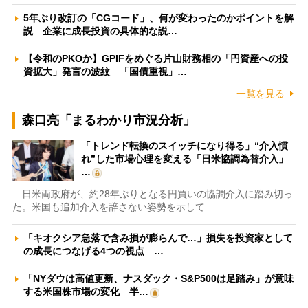
5年ぶり改訂の「CGコード」、何が変わったのかポイントを解
説 企業に成長投資の具体的な説…
【令和のPKOか】GPIFをめぐる片山財務相の「円資産への投
資拡大」発言の波紋 「国債重視」…
一覧を見る
森口亮「まるわかり市況分析」
「トレンド転換のスイッチになり得る」“介入慣
れ”した市場心理を変える「日米協調為替介入」
…
日米両政府が、約28年ぶりとなる円買いの協調介入に踏み切っ
た。米国も追加介入を辞さない姿勢を示して…
「キオクシア急落で含み損が膨らんで…」損失を投資家として
の成長につなげる4つの視点 …
「NYダウは高値更新、ナスダック・S&P500は足踏み」が意味
する米国株市場の変化 半…