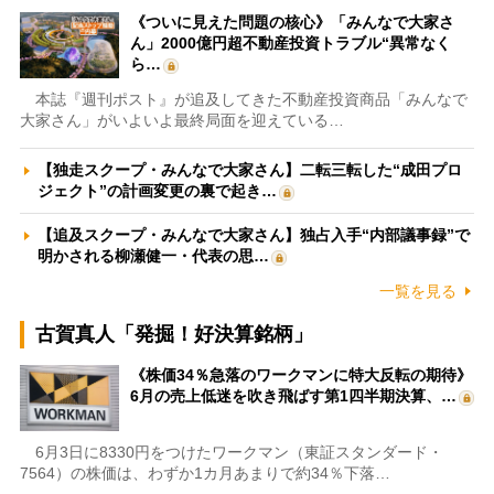
《ついに見えた問題の核心》「みんなで大家さ
ん」2000億円超不動産投資トラブル“異常なく
ら…
本誌『週刊ポスト』が追及してきた不動産投資商品「みんなで
大家さん」がいよいよ最終局面を迎えている…
【独走スクープ・みんなで大家さん】二転三転した“成田プロ
ジェクト”の計画変更の裏で起き…
【追及スクープ・みんなで大家さん】独占入手“内部議事録”で
明かされる柳瀬健一・代表の思…
一覧を見る
古賀真人「発掘！好決算銘柄」
《株価34％急落のワークマンに特大反転の期待》
6月の売上低迷を吹き飛ばす第1四半期決算、…
6月3日に8330円をつけたワークマン（東証スタンダード・
7564）の株価は、わずか1カ月あまりで約34％下落…