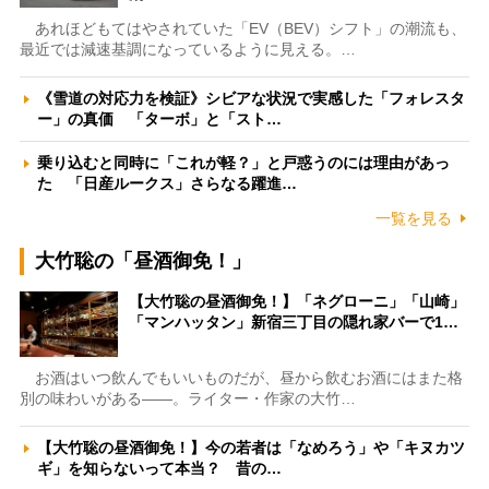
あれほどもてはやされていた「EV（BEV）シフト」の潮流も、
最近では減速基調になっているように見える。…
《雪道の対応力を検証》シビアな状況で実感した「フォレスタ
ー」の真価 「ターボ」と「スト…
乗り込むと同時に「これが軽？」と戸惑うのには理由があっ
た 「日産ルークス」さらなる躍進…
一覧を見る
大竹聡の「昼酒御免！」
【大竹聡の昼酒御免！】「ネグローニ」「山崎」
「マンハッタン」新宿三丁目の隠れ家バーで1…
お酒はいつ飲んでもいいものだが、昼から飲むお酒にはまた格
別の味わいがある――。ライター・作家の大竹…
【大竹聡の昼酒御免！】今の若者は「なめろう」や「キヌカツ
ギ」を知らないって本当？ 昔の…