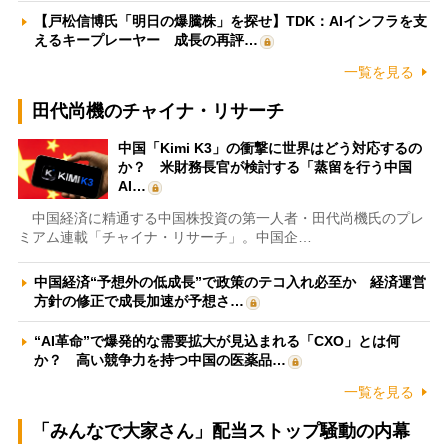
【戸松信博氏「明日の爆騰株」を探せ】TDK：AIインフラを支
えるキープレーヤー 成長の再評…
一覧を見る
田代尚機のチャイナ・リサーチ
中国「Kimi K3」の衝撃に世界はどう対応するの
か？ 米財務長官が検討する「蒸留を行う中国
AI…
中国経済に精通する中国株投資の第一人者・田代尚機氏のプレ
ミアム連載「チャイナ・リサーチ」。中国企…
中国経済“予想外の低成長”で政策のテコ入れ必至か 経済運営
方針の修正で成長加速が予想さ…
“AI革命”で爆発的な需要拡大が見込まれる「CXO」とは何
か？ 高い競争力を持つ中国の医薬品…
一覧を見る
「みんなで大家さん」配当ストップ騒動の内幕