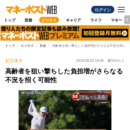
ログイン
トップ
投資
ビジネス
キャリア
ライフ
マネー
トップ
ビジネス
社会
高齢者を狙い撃ちした負担増がさらなる不況を招く可
ビジネス
2018.09.02 16:00
週刊ポスト
高齢者を狙い撃ちした負担増がさらなる
不況を招く可能性
もっと見る
arrow_forward_ios