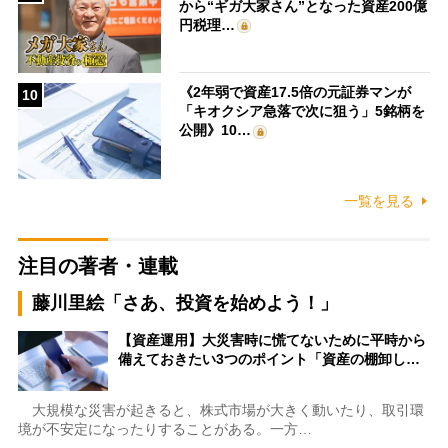
から“ギガ大家さん”となった資産200億
円税理…
《2年弱で資産17.5倍の元証券マンが
10
「キオクシア急落で次に狙う」5銘柄を
公開》10…
一覧を見る
注目の著者・連載
藤川里絵「さあ、投資を始めよう！」
【資産運用】大災害時に慌てないために平時から
備えておきたい3つのポイント「資産の棚卸し…
大規模な災害が起きると、株式市場が大きく動いたり、取引環
境が不安定になったりすることがある。一方…