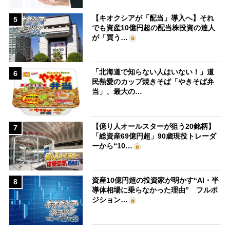
【キオクシアが「配当」導入へ】それ
5
でも資産10億円超の配当株投資の達人
が「買う…
「北海道で知らない人はいない！」道
6
民熱愛のカップ焼きそば「やきそば弁
当」、最大の…
【億り人オールスターが狙う20銘柄】
7
「総資産69億円超」90歳現役トレーダ
ーから“10…
資産10億円超の投資家が明かす“AI・半
8
導体相場に乗らなかった理由” フルポ
ジション…