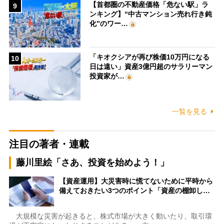
【首都圏の不動産価格「危ない駅」ラ
9
ンキング】“中古マンション売れ行き鈍
化”のワー…
「キオクシアが再び株価10万円になる
10
日は遠い」資産3億円超のサラリーマン
投資家が…
一覧を見る
注目の著者・連載
藤川里絵「さあ、投資を始めよう！」
【資産運用】大災害時に慌てないために平時から
備えておきたい3つのポイント「資産の棚卸し…
大規模な災害が起きると、株式市場が大きく動いたり、取引環