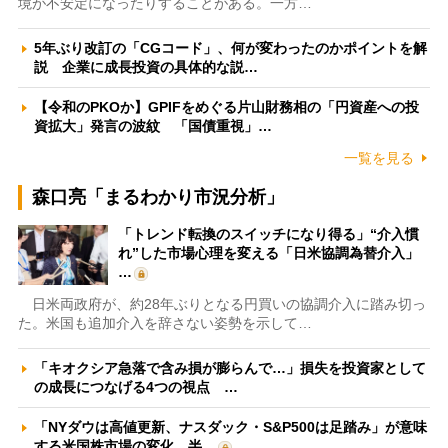
境が不安定になったりすることがある。一方…
5年ぶり改訂の「CGコード」、何が変わったのかポイントを解
説 企業に成長投資の具体的な説…
【令和のPKOか】GPIFをめぐる片山財務相の「円資産への投
資拡大」発言の波紋 「国債重視」…
一覧を見る
森口亮「まるわかり市況分析」
「トレンド転換のスイッチになり得る」“介入慣
れ”した市場心理を変える「日米協調為替介入」
…
日米両政府が、約28年ぶりとなる円買いの協調介入に踏み切っ
た。米国も追加介入を辞さない姿勢を示して…
「キオクシア急落で含み損が膨らんで…」損失を投資家として
の成長につなげる4つの視点 …
「NYダウは高値更新、ナスダック・S&P500は足踏み」が意味
する米国株市場の変化 半…