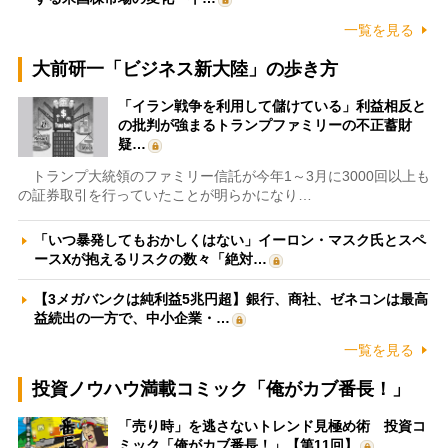
一覧を見る
大前研一「ビジネス新大陸」の歩き方
「イラン戦争を利用して儲けている」利益相反と
の批判が強まるトランプファミリーの不正蓄財
疑…
トランプ大統領のファミリー信託が今年1～3月に3000回以上も
の証券取引を行っていたことが明らかになり…
「いつ暴発してもおかしくはない」イーロン・マスク氏とスペ
ースXが抱えるリスクの数々「絶対…
【3メガバンクは純利益5兆円超】銀行、商社、ゼネコンは最高
益続出の一方で、中小企業・…
一覧を見る
投資ノウハウ満載コミック「俺がカブ番長！」
「売り時」を逃さないトレンド見極め術 投資コ
ミック「俺がカブ番長！」【第11回】