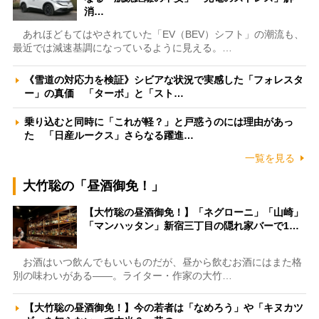
消…
あれほどもてはやされていた「EV（BEV）シフト」の潮流も、
最近では減速基調になっているように見える。…
《雪道の対応力を検証》シビアな状況で実感した「フォレスタ
ー」の真価 「ターボ」と「スト…
乗り込むと同時に「これが軽？」と戸惑うのには理由があっ
た 「日産ルークス」さらなる躍進…
一覧を見る
大竹聡の「昼酒御免！」
【大竹聡の昼酒御免！】「ネグローニ」「山崎」
「マンハッタン」新宿三丁目の隠れ家バーで1…
お酒はいつ飲んでもいいものだが、昼から飲むお酒にはまた格
別の味わいがある――。ライター・作家の大竹…
【大竹聡の昼酒御免！】今の若者は「なめろう」や「キヌカツ