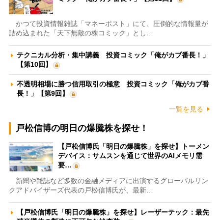
かつて投資情報雑誌「マネーポスト」にて、圧倒的な情報量が
詰め込まれた「天下無敵の株コミック」とし…
テクニカル分析・集中講義 投資コミック「俺がカブ番長！」
【第10回】
不透明相場に勝つ信用取引の極意 投資コミック「俺がカブ番
長！」【第9回】
一覧を見る
戸松信博の明日の爆騰株を探せ！
【戸松信博氏「明日の爆騰株」を探せ】トーメン
デバイス：サムスンを通じて世界のAIメモリ需
要…
新聞や雑誌など多数の金融メディアに出演するグローバルリン
クアドバイザーズ代表の戸松信博氏が、最新…
【戸松信博氏「明日の爆騰株」を探せ】レーザーテック：最先