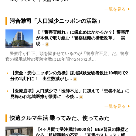
一覧を見る
河合雅司「人口減少ニッポンの活路」
【「警察官離れ」に歯止めはかかるか？】警察庁
が本気で取り組む「警察組織の構造改革」 実
現…
警察庁が目下、頭を悩ませているのが「警察官不足」だ。警察
官の採用試験の受験者数は10年間で2分の1以…
【安全・安心ニッポンの危機】採用試験受験者数は10年間で2
分の1以下に！ 出生数減がも…
【医療崩壊】人口減少で「医師不足」に加えて「患者不足」に
見舞われ地域医療が限界に 今後…
一覧を見る
快適クルマ生活 乗ってみた、使ってみた
【4ヶ月間で受注累計6000台】BEV普及の障壁と
なる「航続距離の不安」「充電のストレス」解