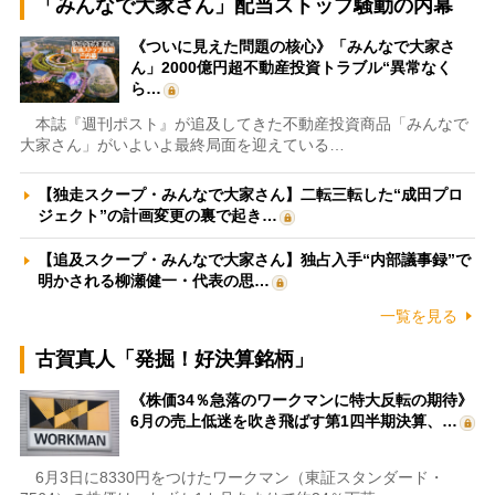
「みんなで大家さん」配当ストップ騒動の内幕
《ついに見えた問題の核心》「みんなで大家さ
ん」2000億円超不動産投資トラブル“異常なく
ら…
本誌『週刊ポスト』が追及してきた不動産投資商品「みんなで
大家さん」がいよいよ最終局面を迎えている…
【独走スクープ・みんなで大家さん】二転三転した“成田プロ
ジェクト”の計画変更の裏で起き…
【追及スクープ・みんなで大家さん】独占入手“内部議事録”で
明かされる柳瀬健一・代表の思…
一覧を見る
古賀真人「発掘！好決算銘柄」
《株価34％急落のワークマンに特大反転の期待》
6月の売上低迷を吹き飛ばす第1四半期決算、…
6月3日に8330円をつけたワークマン（東証スタンダード・