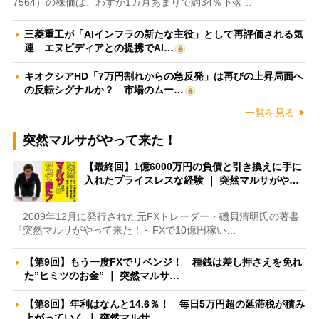
7564）の株価は、わずか1カ月あまりで約34％下落…
三菱重工が「AIインフラの新たな主役」として再評価される気
運 エヌビディアとの提携でAI…
キオクシアHD「7万円割れからの急反発」は再びの上昇局面へ
の反転シグナルか？ 市場のムー…
一覧を見る
突然マルサがやって来た！
【最終回】1億6000万円の負債と引き換えに手に
入れたプライスレスな経験 ｜ 突然マルサがや…
2009年12月に発行された元FXトレーダー・磯貝清明氏の著書
『突然マルサがやって来た！～FXで10億円稼い…
【第9回】もう一度FXでリベンジ！ 種銭は差し押さえを免れ
た”ヒミツのお金” ｜ 突然マルサ…
【第8回】年利はなんと14.6％！ 毎日5万円超の延滞税が積み
上がっていく ｜ 突然マルサ…