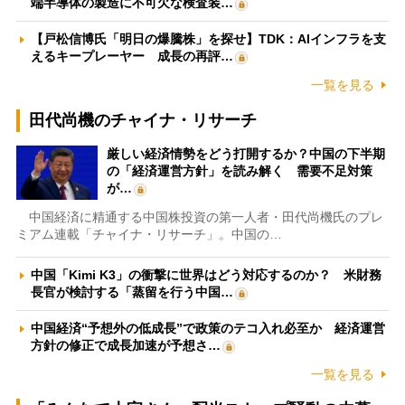
端半導体の製造に不可欠な検査装…
【戸松信博氏「明日の爆騰株」を探せ】TDK：AIインフラを支
えるキープレーヤー 成長の再評…
一覧を見る
田代尚機のチャイナ・リサーチ
厳しい経済情勢をどう打開するか？中国の下半期
の「経済運営方針」を読み解く 需要不足対策
が…
中国経済に精通する中国株投資の第一人者・田代尚機氏のプレ
ミアム連載「チャイナ・リサーチ」。中国の…
中国「Kimi K3」の衝撃に世界はどう対応するのか？ 米財務
長官が検討する「蒸留を行う中国…
中国経済“予想外の低成長”で政策のテコ入れ必至か 経済運営
方針の修正で成長加速が予想さ…
一覧を見る