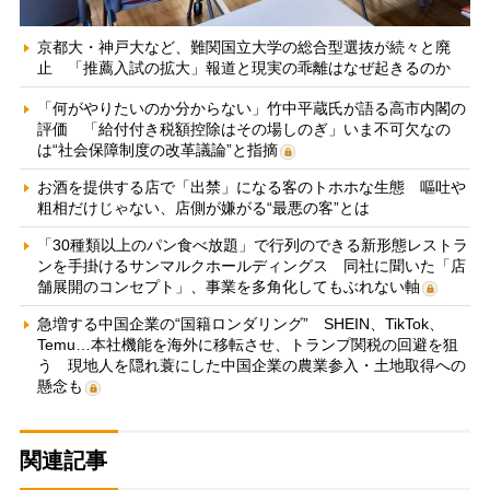
京都大・神戸大など、難関国立大学の総合型選抜が続々と廃
止 「推薦入試の拡大」報道と現実の乖離はなぜ起きるのか
「何がやりたいのか分からない」竹中平蔵氏が語る高市内閣の
評価 「給付付き税額控除はその場しのぎ」いま不可欠なの
は“社会保障制度の改革議論”と指摘
お酒を提供する店で「出禁」になる客のトホホな生態 嘔吐や
粗相だけじゃない、店側が嫌がる“最悪の客”とは
「30種類以上のパン食べ放題」で行列のできる新形態レストラ
ンを手掛けるサンマルクホールディングス 同社に聞いた「店
舗展開のコンセプト」、事業を多角化してもぶれない軸
急増する中国企業の“国籍ロンダリング” SHEIN、TikTok、
Temu…本社機能を海外に移転させ、トランプ関税の回避を狙
う 現地人を隠れ蓑にした中国企業の農業参入・土地取得への
懸念も
関連記事