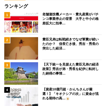
ランキング
老舗遊技機メーカー・豊丸産業がパチ
1
ンコ事業停止の背景 大手と中小の格
差拡大に拍車…
豊臣兄弟は転戦続きでなぜ軍費が続い
2
たのか？ 信長亡き後、秀吉・秀長の
突出した経済…
【天下統一を見据えた豊臣兄弟の経済
3
政策】秀吉が弟・秀長を紀伊に転封し
た納得の事情…
【資産10億円超・かんちさんが厳
4
選！】「キオクシアの次」に資金が流
れる期待の高…