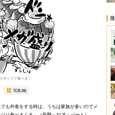
注
でガッツリ食べる！
写真3枚
れでも外食をする時は、うちは家族が多いのでメ
ツリ食べまくる」（長野・41才・パート）