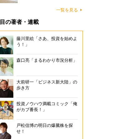
に…
一覧を見る
目の著者・連載
藤川里絵「さあ、投資を始めよ
う！」
森口亮「まるわかり市況分析」
大前研一「ビジネス新大陸」の
歩き方
投資ノウハウ満載コミック「俺
がカブ番長！」
戸松信博の明日の爆騰株を探
せ！