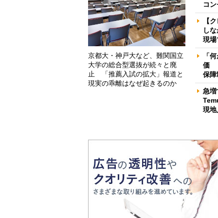
コン
【ク
しな
現場
京都大・神戸大など、難関国立
「何
大学の総合型選抜が続々と廃
価 
止 「推薦入試の拡大」報道と
保障
現実の乖離はなぜ起きるのか
急増
Te
現地