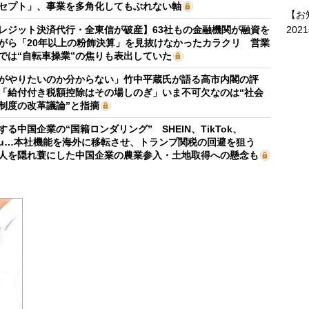
セプト」、事業を多角化してもぶれない軸
【お
レジット決済代行・全東信が破産】63社もの金融機関が融資を
202
がら「20年以上の粉飾決算」を見抜けなかったカラクリ 営業
では“自転車操業”の焦りも表出していた
がやりたいのか分からない」竹中平蔵氏が語る高市内閣の評
「給付付き税額控除はその場しのぎ」いま不可欠なのは“社会
制度の改革議論”と指摘
する中国企業の“国籍ロンダリング” SHEIN、TikTok、
mu…本社機能を海外に移転させ、トランプ関税の回避を狙う
人を隠れ蓑にした中国企業の農業参入・土地取得への懸念も