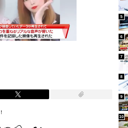
5
6
7
Mute
8
9
！
10