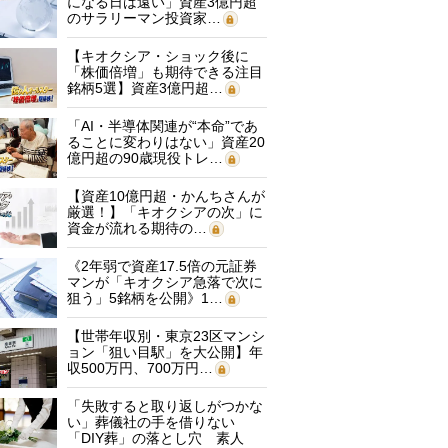
になる日は遠い」資産3億円超
のサラリーマン投資家…
【キオクシア・ショック後に
「株価倍増」も期待できる注目
銘柄5選】資産3億円超…
「AI・半導体関連が“本命”であ
ることに変わりはない」資産20
億円超の90歳現役トレ…
【資産10億円超・かんちさんが
厳選！】「キオクシアの次」に
資金が流れる期待の…
《2年弱で資産17.5倍の元証券
マンが「キオクシア急落で次に
狙う」5銘柄を公開》1…
【世帯年収別・東京23区マンシ
ョン「狙い目駅」を大公開】年
収500万円、700万円…
「失敗すると取り返しがつかな
い」葬儀社の手を借りない
「DIY葬」の落とし穴 素人