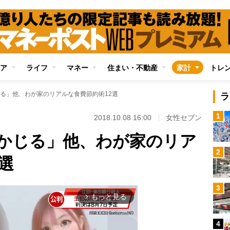
ア
ライフ
マネー
住まい・不動産
家計
トレ
る」他、わが家のリアルな食費節約術12選
ラ
1
2018.10.08 16:00
女性セブン
かじる」他、わが家のリア
2
選
3
もっと見る
arrow_forward_ios
4