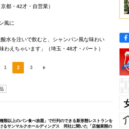
京都・42才・自営業）
ン風に
炭酸水を注いで飲むと、シャンパン風な味わい
を味わえちゃいます」（埼玉・48才・パート）
1
2
3
品
0種類以上のパン食べ放題」で行列のできる新形態レストランを
けるサンマルクホールディングス 同社に聞いた「店舗展開の