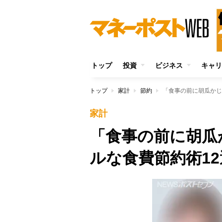
トップ
投資
ビジネス
キャリ
トップ
家計
節約
「食事の前に胡瓜かじ
家計
「食事の前に胡瓜
ルな食費節約術12