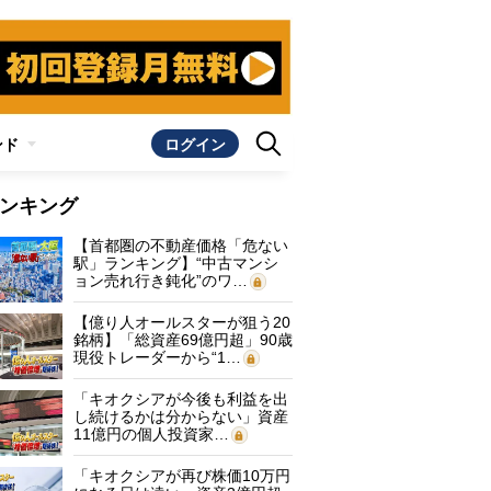
ンド
ログイン
ンキング
【首都圏の不動産価格「危ない
駅」ランキング】“中古マンシ
ョン売れ行き鈍化”のワ…
【億り人オールスターが狙う20
銘柄】「総資産69億円超」90歳
現役トレーダーから“1…
「キオクシアが今後も利益を出
し続けるかは分からない」資産
11億円の個人投資家…
「キオクシアが再び株価10万円