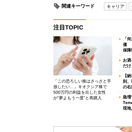
関連キーワード
キャリア
注目TOPIC
「何
価 
保障
お酒
だけ
【納
「この恐ろしい株はさっさと手
到、
放したい…」キオクシア株で
の右
500万円の利益を出した女性
急増
が“夢よもう一度”と再購入
Te
現地