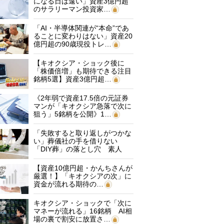
になる日は遠い」資産3億円超
のサラリーマン投資家…
「AI・半導体関連が“本命”であ
ることに変わりはない」資産20
億円超の90歳現役トレ…
【キオクシア・ショック後に
「株価倍増」も期待できる注目
銘柄5選】資産3億円超…
《2年弱で資産17.5倍の元証券
マンが「キオクシア急落で次に
狙う」5銘柄を公開》1…
「失敗すると取り返しがつかな
い」葬儀社の手を借りない
「DIY葬」の落とし穴 素人
に…
【資産10億円超・かんちさんが
厳選！】「キオクシアの次」に
資金が流れる期待の…
キオクシア・ショックで「次に
マネーが流れる」16銘柄 AI相
場の裏で割安に放置さ…