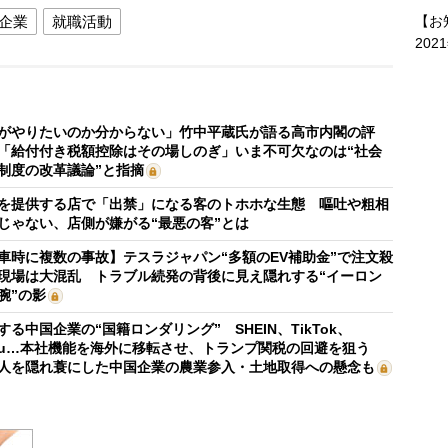
【お
企業
就職活動
202
がやりたいのか分からない」竹中平蔵氏が語る高市内閣の評
「給付付き税額控除はその場しのぎ」いま不可欠なのは“社会
制度の改革議論”と指摘
を提供する店で「出禁」になる客のトホホな生態 嘔吐や粗相
じゃない、店側が嫌がる“最悪の客”とは
車時に複数の事故】テスラジャパン“多額のEV補助金”で注文殺
現場は大混乱 トラブル続発の背後に見え隠れする“イーロン
腕”の影
する中国企業の“国籍ロンダリング” SHEIN、TikTok、
mu…本社機能を海外に移転させ、トランプ関税の回避を狙う
人を隠れ蓑にした中国企業の農業参入・土地取得への懸念も