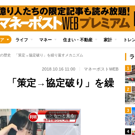
ア
ライフ
マネー
住まい・不動産
家計
トレ
の歴史 「策定→協定破り」を繰り返すメカニズム
ラ
1
2018.10.16 11:00
マネーポストWEB
 「策定→協定破り」を繰
2
3
もっと見る
arrow_forward_ios
4