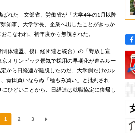
結ばれた。文部省、労働省が「大学4年の1月以降
府県知事、大学学長、企業へ出したことがきっか
におこなわれ、初年度から無視された。
者団体連盟、後に経団連と統合）の「野放し宣
の東京オリンピック景気で採用の早期化が進みルー
協定から日経連が離脱したのだ。大学側だけのル
し、青田買いならぬ「種もみ買い」と批判され
まりにひどいことから、日経連は就職協定に復帰し
1
2
3