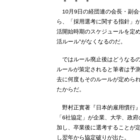
＊ ＊ ＊
10月9日の経団連の会長・副会
ら、「採用選考に関する指針」
活開始時期のスケジュールを定め
活ルール”がなくなるのだ。
ではルール廃止後はどうなるの
ルールが策定されると筆者は予
去に何度もそのルールが定めら
たからだ。
野村正實著『日本的雇用慣行』に
「6社協定」が企業、大学、政府
加し、卒業後に選考することが
し翌年から協定破りが出た。