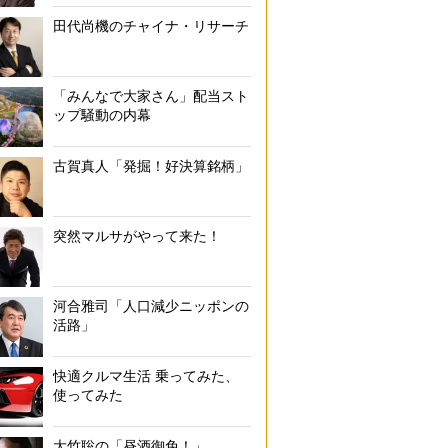
田代尚機のチャイナ・リサーチ
「みんなで大家さん」配当スト
ップ騒動の内幕
古賀真人「発掘！好決算銘柄」
突然マルサがやって来た！
河合雅司「人口減少ニッポンの
活路」
快適クルマ生活 乗ってみた、
使ってみた
大竹聡の「昼酒御免！」