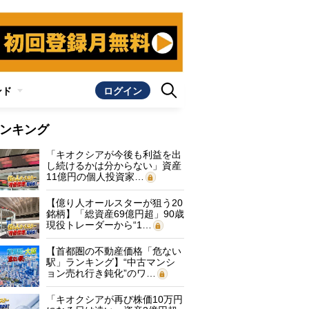
ンド
ログイン
ンキング
「キオクシアが今後も利益を出
し続けるかは分からない」資産
11億円の個人投資家…
【億り人オールスターが狙う20
銘柄】「総資産69億円超」90歳
現役トレーダーから“1…
【首都圏の不動産価格「危ない
駅」ランキング】“中古マンシ
ョン売れ行き鈍化”のワ…
「キオクシアが再び株価10万円