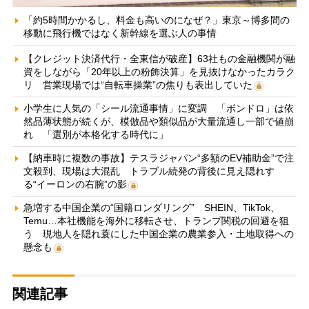
「約5時間かかるし、料金も高いのになぜ？」東京～博多間の
移動に飛行機ではなく新幹線を選ぶ人の事情
【クレジット決済代行・全東信が破産】63社もの金融機関が融
資をしながら「20年以上の粉飾決算」を見抜けなかったカラク
リ 営業現場では“自転車操業”の焦りも表出していた
小学生に人気の「シール流通事情」に変調 「ボンドロ」は依
然品薄状態が続くが、模倣品や類似品が大量流通し一部で値崩
れ 「選別が本格化する時代に」
【納車時に複数の事故】テスラジャパン“多額のEV補助金”で注
文殺到、現場は大混乱 トラブル続発の背後に見え隠れす
る“イーロンの右腕”の影
急増する中国企業の“国籍ロンダリング” SHEIN、TikTok、
Temu…本社機能を海外に移転させ、トランプ関税の回避を狙
う 現地人を隠れ蓑にした中国企業の農業参入・土地取得への
懸念も
関連記事