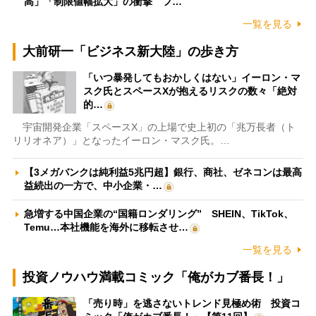
高」「制限値幅拡大」の衝撃 フ…
一覧を見る
大前研一「ビジネス新大陸」の歩き方
「いつ暴発してもおかしくはない」イーロン・マ
スク氏とスペースXが抱えるリスクの数々「絶対
的…
宇宙開発企業「スペースX」の上場で史上初の「兆万長者（ト
リリオネア）」となったイーロン・マスク氏。…
【3メガバンクは純利益5兆円超】銀行、商社、ゼネコンは最高
益続出の一方で、中小企業・…
急増する中国企業の“国籍ロンダリング” SHEIN、TikTok、
Temu…本社機能を海外に移転させ…
一覧を見る
投資ノウハウ満載コミック「俺がカブ番長！」
「売り時」を逃さないトレンド見極め術 投資コ