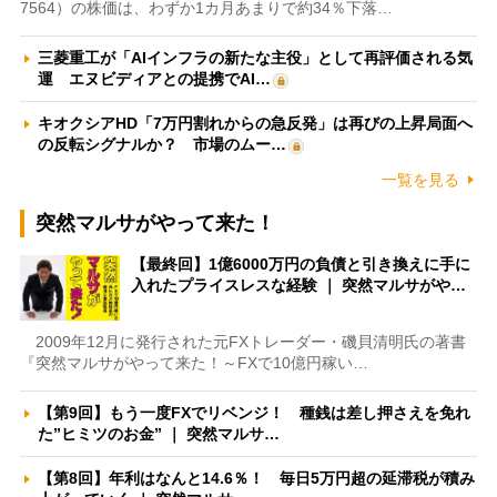
7564）の株価は、わずか1カ月あまりで約34％下落…
三菱重工が「AIインフラの新たな主役」として再評価される気
運 エヌビディアとの提携でAI…
キオクシアHD「7万円割れからの急反発」は再びの上昇局面へ
の反転シグナルか？ 市場のムー…
一覧を見る
突然マルサがやって来た！
【最終回】1億6000万円の負債と引き換えに手に
入れたプライスレスな経験 ｜ 突然マルサがや…
2009年12月に発行された元FXトレーダー・磯貝清明氏の著書
『突然マルサがやって来た！～FXで10億円稼い…
【第9回】もう一度FXでリベンジ！ 種銭は差し押さえを免れ
た”ヒミツのお金” ｜ 突然マルサ…
【第8回】年利はなんと14.6％！ 毎日5万円超の延滞税が積み