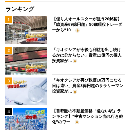
ランキング
【億り人オールスターが狙う20銘柄】
1
「総資産69億円超」90歳現役トレーダ
ーから“10…
「キオクシアが今後も利益を出し続け
2
るかは分からない」資産11億円の個人
投資家が…
「キオクシアが再び株価10万円になる
3
日は遠い」資産3億円超のサラリーマン
投資家が…
【首都圏の不動産価格「危ない駅」ラ
4
ンキング】“中古マンション売れ行き鈍
化”のワー…