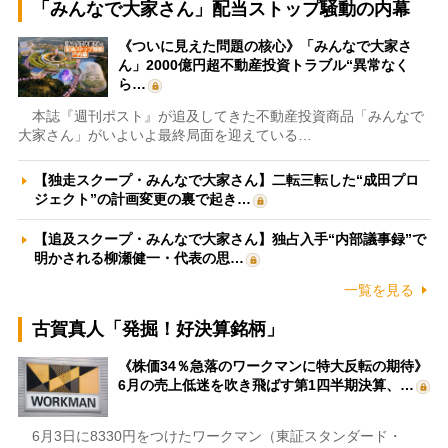
「みんなで大家さん」配当ストップ騒動の内幕
《ついに見えた問題の核心》「みんなで大家さ
ん」2000億円超不動産投資トラブル“異常なく
ら…
本誌『週刊ポスト』が追及してきた不動産投資商品「みんなで
大家さん」がいよいよ最終局面を迎えている…
【独走スクープ・みんなで大家さん】二転三転した“成田プロ
ジェクト”の計画変更の裏で起き…
【追及スクープ・みんなで大家さん】独占入手“内部議事録”で
明かされる柳瀬健一・代表の思…
一覧を見る
古賀真人「発掘！好決算銘柄」
《株価34％急落のワークマンに特大反転の期待》
6月の売上低迷を吹き飛ばす第1四半期決算、…
6月3日に8330円をつけたワークマン（東証スタンダード・