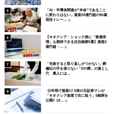
「AI・半導体関連が“本命”であること
5
に変わりはない」資産20億円超の90歳
現役トレー…
【キオクシア・ショック後に「株価倍
6
増」も期待できる注目銘柄5選】資産3
億円超・…
「失敗すると取り返しがつかない」葬
7
儀社の手を借りない「DIY葬」の落とし
穴 素人には…
《2年弱で資産17.5倍の元証券マンが
8
「キオクシア急落で次に狙う」5銘柄を
公開》10…