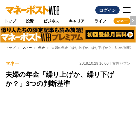
ログイン
トップ
投資
ビジネス
キャリア
ライフ
マネー
トップ
マネー
年金
夫婦の年金「繰り上げか、繰り下げか？」3つの判断基
マネー
2018.10.29 16:00
女性セブン
夫婦の年金「繰り上げか、繰り下げ
か？」3つの判断基準
Loaded
:
100.00%
/
Unmute