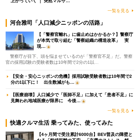
上がっていく ｜ 突然マルサ…
一覧を見る
河合雅司「人口減少ニッポンの活路」
【「警察官離れ」に歯止めはかかるか？】警察庁
が本気で取り組む「警察組織の構造改革」 実
現…
警察庁が目下、頭を悩ませているのが「警察官不足」だ。警察
官の採用試験の受験者数は10年間で2分の1以…
【安全・安心ニッポンの危機】採用試験受験者数は10年間で2
分の1以下に！ 出生数減がも…
【医療崩壊】人口減少で「医師不足」に加えて「患者不足」に
見舞われ地域医療が限界に 今後…
一覧を見る
快適クルマ生活 乗ってみた、使ってみた
【4ヶ月間で受注累計6000台】BEV普及の障壁と