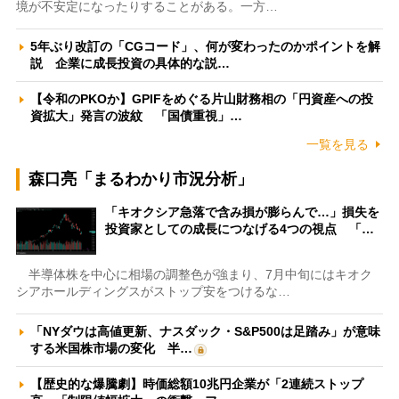
境が不安定になったりすることがある。一方…
5年ぶり改訂の「CGコード」、何が変わったのかポイントを解
説 企業に成長投資の具体的な説…
【令和のPKOか】GPIFをめぐる片山財務相の「円資産への投
資拡大」発言の波紋 「国債重視」…
一覧を見る
森口亮「まるわかり市況分析」
「キオクシア急落で含み損が膨らんで…」損失を
投資家としての成長につなげる4つの視点 「…
半導体株を中心に相場の調整色が強まり、7月中旬にはキオク
シアホールディングスがストップ安をつけるな…
「NYダウは高値更新、ナスダック・S&P500は足踏み」が意味
する米国株市場の変化 半…
【歴史的な爆騰劇】時価総額10兆円企業が「2連続ストップ