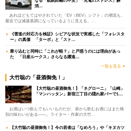
なる「航続距離の不安」「充電のストレス」解
消…
あれほどもてはやされていた「EV（BEV）シフト」の潮流も、
最近では減速基調になっているように見える。…
《雪道の対応力を検証》シビアな状況で実感した「フォレスタ
ー」の真価 「ターボ」と「スト…
乗り込むと同時に「これが軽？」と戸惑うのには理由があっ
た 「日産ルークス」さらなる躍進…
一覧を見る
大竹聡の「昼酒御免！」
【大竹聡の昼酒御免！】「ネグローニ」「山崎」
「マンハッタン」新宿三丁目の隠れ家バーで1…
お酒はいつ飲んでもいいものだが、昼から飲むお酒にはまた格
別の味わいがある――。ライター・作家の大竹…
【大竹聡の昼酒御免！】今の若者は「なめろう」や「キヌカツ