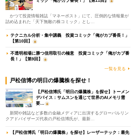
ミック「俺がカブ番長！」【第11回】
かつて投資情報雑誌「マネーポスト」にて、圧倒的な情報量が
詰め込まれた「天下無敵の株コミック」とし…
テクニカル分析・集中講義 投資コミック「俺がカブ番長！」
【第10回】
不透明相場に勝つ信用取引の極意 投資コミック「俺がカブ番
長！」【第9回】
一覧を見る
戸松信博の明日の爆騰株を探せ！
【戸松信博氏「明日の爆騰株」を探せ】トーメン
デバイス：サムスンを通じて世界のAIメモリ需
要…
新聞や雑誌など多数の金融メディアに出演するグローバルリン
クアドバイザーズ代表の戸松信博氏が、最新…
【戸松信博氏「明日の爆騰株」を探せ】レーザーテック：最先