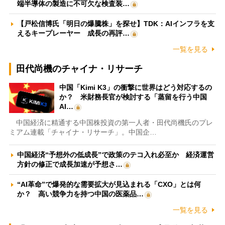
端半導体の製造に不可欠な検査装…
【戸松信博氏「明日の爆騰株」を探せ】TDK：AIインフラを支
えるキープレーヤー 成長の再評…
一覧を見る
田代尚機のチャイナ・リサーチ
中国「Kimi K3」の衝撃に世界はどう対応するの
か？ 米財務長官が検討する「蒸留を行う中国
AI…
中国経済に精通する中国株投資の第一人者・田代尚機氏のプレ
ミアム連載「チャイナ・リサーチ」。中国企…
中国経済“予想外の低成長”で政策のテコ入れ必至か 経済運営
方針の修正で成長加速が予想さ…
“AI革命”で爆発的な需要拡大が見込まれる「CXO」とは何
か？ 高い競争力を持つ中国の医薬品…
一覧を見る