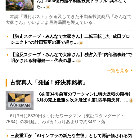
ん」2000億円超不動産投資トラブル“異常なく
ら…
本誌『週刊ポスト』が追及してきた不動産投資商品「みんなで
大家さん」がいよいよ最終局面を迎えている…
【独走スクープ・みんなで大家さん】二転三転した“成田プロ
ジェクト”の計画変更の裏で起き…
【追及スクープ・みんなで大家さん】独占入手“内部議事録”で
明かされる柳瀬健一・代表の思…
一覧を見る
古賀真人「発掘！好決算銘柄」
《株価34％急落のワークマンに特大反転の期待》
6月の売上低迷を吹き飛ばす第1四半期決算、…
6月3日に8330円をつけたワークマン（東証スタンダード・
7564）の株価は、わずか1カ月あまりで約34％下落…
三菱重工が「AIインフラの新たな主役」として再評価される気