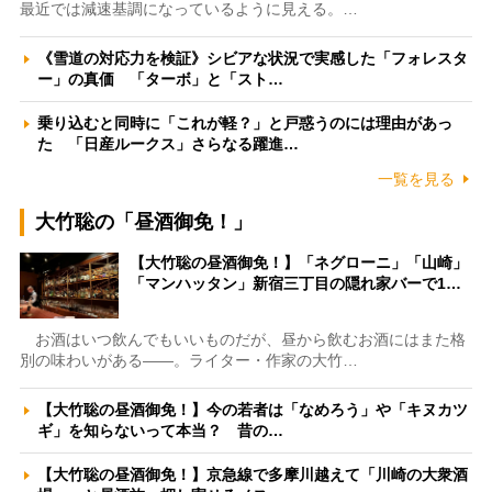
最近では減速基調になっているように見える。…
《雪道の対応力を検証》シビアな状況で実感した「フォレスタ
ー」の真価 「ターボ」と「スト…
乗り込むと同時に「これが軽？」と戸惑うのには理由があっ
た 「日産ルークス」さらなる躍進…
一覧を見る
大竹聡の「昼酒御免！」
【大竹聡の昼酒御免！】「ネグローニ」「山崎」
「マンハッタン」新宿三丁目の隠れ家バーで1…
お酒はいつ飲んでもいいものだが、昼から飲むお酒にはまた格
別の味わいがある――。ライター・作家の大竹…
【大竹聡の昼酒御免！】今の若者は「なめろう」や「キヌカツ
ギ」を知らないって本当？ 昔の…
【大竹聡の昼酒御免！】京急線で多摩川越えて「川崎の大衆酒