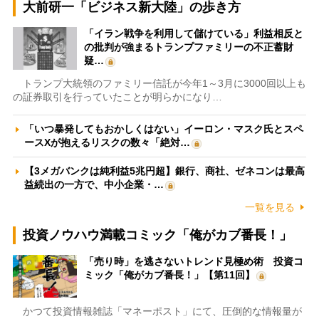
大前研一「ビジネス新大陸」の歩き方
「イラン戦争を利用して儲けている」利益相反と
の批判が強まるトランプファミリーの不正蓄財
疑…
トランプ大統領のファミリー信託が今年1～3月に3000回以上も
の証券取引を行っていたことが明らかになり…
「いつ暴発してもおかしくはない」イーロン・マスク氏とスペ
ースXが抱えるリスクの数々「絶対…
【3メガバンクは純利益5兆円超】銀行、商社、ゼネコンは最高
益続出の一方で、中小企業・…
一覧を見る
投資ノウハウ満載コミック「俺がカブ番長！」
「売り時」を逃さないトレンド見極め術 投資コ
ミック「俺がカブ番長！」【第11回】
かつて投資情報雑誌「マネーポスト」にて、圧倒的な情報量が