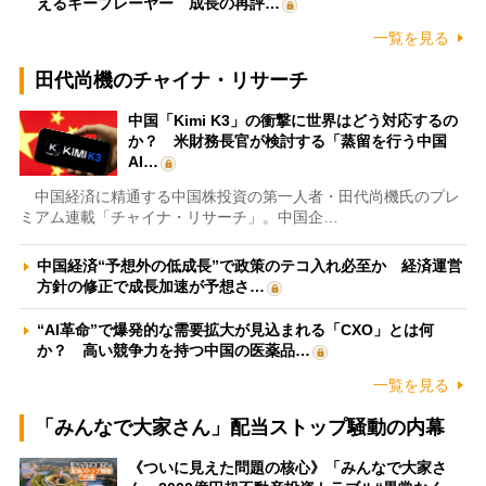
えるキープレーヤー 成長の再評…
一覧を見る
田代尚機のチャイナ・リサーチ
中国「Kimi K3」の衝撃に世界はどう対応するの
か？ 米財務長官が検討する「蒸留を行う中国
AI…
中国経済に精通する中国株投資の第一人者・田代尚機氏のプレ
ミアム連載「チャイナ・リサーチ」。中国企…
中国経済“予想外の低成長”で政策のテコ入れ必至か 経済運営
方針の修正で成長加速が予想さ…
“AI革命”で爆発的な需要拡大が見込まれる「CXO」とは何
か？ 高い競争力を持つ中国の医薬品…
一覧を見る
「みんなで大家さん」配当ストップ騒動の内幕
《ついに見えた問題の核心》「みんなで大家さ