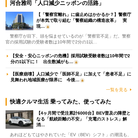
河合雅司「人口減少ニッポンの活路」
【「警察官離れ」に歯止めはかかるか？】警察庁
が本気で取り組む「警察組織の構造改革」 実
現…
警察庁が目下、頭を悩ませているのが「警察官不足」だ。警察
官の採用試験の受験者数は10年間で2分の1以…
【安全・安心ニッポンの危機】採用試験受験者数は10年間で2
分の1以下に！ 出生数減がも…
【医療崩壊】人口減少で「医師不足」に加えて「患者不足」に
見舞われ地域医療が限界に 今後…
一覧を見る
快適クルマ生活 乗ってみた、使ってみた
【4ヶ月間で受注累計6000台】BEV普及の障壁と
なる「航続距離の不安」「充電のストレス」解
消…
あれほどもてはやされていた「EV（BEV）シフト」の潮流も、