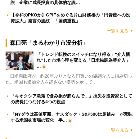
説 企業に成長投資の具体的な説…
【令和のPKOか】GPIFをめぐる片山財務相の「円資産への投
資拡大」発言の波紋 「国債重視」…
一覧を見る
森口亮「まるわかり市況分析」
「トレンド転換のスイッチになり得る」“介入慣
れ”した市場心理を変える「日米協調為替介入」
…
日米両政府が、約28年ぶりとなる円買いの協調介入に踏み切っ
た。米国も追加介入を辞さない姿勢を示して…
「キオクシア急落で含み損が膨らんで…」損失を投資家として
の成長につなげる4つの視点 …
「NYダウは高値更新、ナスダック・S&P500は足踏み」が意味
する米国株市場の変化 半…
一覧を見る