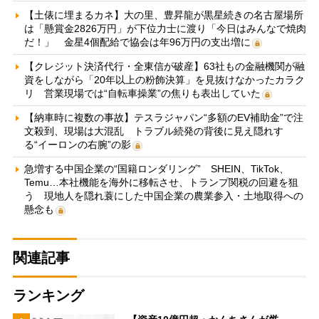
【土俵に埋まるカネ】大の里、豊昇龍が黒星続きの名古屋場所
は「懸賞金2826万円」が下位力士に渡り「今日はみんなで焼肉
だ！」 金星4個配給で協会は年96万円の支出増に
【クレジット決済代行・全東信が破産】63社もの金融機関が融
資をしながら「20年以上の粉飾決算」を見抜けなかったカラク
リ 営業現場では“自転車操業”の焦りも表出していた
【納車時に複数の事故】テスラジャパン“多額のEV補助金”で注
文殺到、現場は大混乱 トラブル続発の背後に見え隠れす
る“イーロンの右腕”の影
急増する中国企業の“国籍ロンダリング” SHEIN、TikTok、
Temu…本社機能を海外に移転させ、トランプ関税の回避を狙
う 現地人を隠れ蓑にした中国企業の農業参入・土地取得への
懸念も
関連記事
ランキング