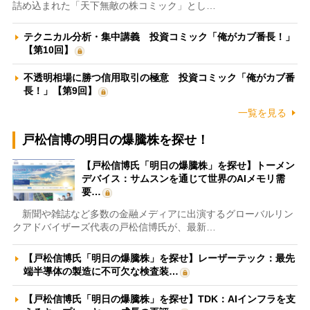
詰め込まれた「天下無敵の株コミック」とし…
テクニカル分析・集中講義 投資コミック「俺がカブ番長！」
【第10回】
不透明相場に勝つ信用取引の極意 投資コミック「俺がカブ番
長！」【第9回】
一覧を見る
戸松信博の明日の爆騰株を探せ！
【戸松信博氏「明日の爆騰株」を探せ】トーメン
デバイス：サムスンを通じて世界のAIメモリ需
要…
新聞や雑誌など多数の金融メディアに出演するグローバルリン
クアドバイザーズ代表の戸松信博氏が、最新…
【戸松信博氏「明日の爆騰株」を探せ】レーザーテック：最先
端半導体の製造に不可欠な検査装…
【戸松信博氏「明日の爆騰株」を探せ】TDK：AIインフラを支