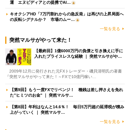
運 エヌビディアとの提携でAI…
キオクシアHD「7万円割れからの急反発」は再びの上昇局面へ
の反転シグナルか？ 市場のムー…
一覧を見る
突然マルサがやって来た！
【最終回】1億6000万円の負債と引き換えに手に
入れたプライスレスな経験 ｜ 突然マルサがや…
2009年12月に発行された元FXトレーダー・磯貝清明氏の著書
『突然マルサがやって来た！～FXで10億円稼い…
【第9回】もう一度FXでリベンジ！ 種銭は差し押さえを免れ
た”ヒミツのお金” ｜ 突然マルサ…
【第8回】年利はなんと14.6％！ 毎日5万円超の延滞税が積み
上がっていく ｜ 突然マルサ…
一覧を見る