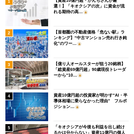
【資産10億円超・かんちさんが厳
1
選！】「キオクシアの次」に資金が流
れる期待の高…
【首都圏の不動産価格「危ない駅」ラ
2
ンキング】“中古マンション売れ行き鈍
化”のワー…
【億り人オールスターが狙う20銘柄】
3
「総資産69億円超」90歳現役トレーダ
ーから“10…
資産10億円超の投資家が明かす“AI・半
4
導体相場に乗らなかった理由” フルポ
ジション…
「キオクシアが今後も利益を出し続け
5
るかは分からない」資産11億円の個人