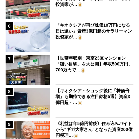
投資家が…
「キオクシアが再び株価10万円になる
6
日は遠い」資産3億円超のサラリーマン
投資家が…
【世帯年収別・東京23区マンション
7
「狙い目駅」を大公開】年収500万円、
700万円で…
【キオクシア・ショック後に「株価倍
8
増」も期待できる注目銘柄5選】資産3
億円超・…
《利益は年5億円前後》住み込みバイト
9
から“ギガ大家さん”となった資産200億
円税理…