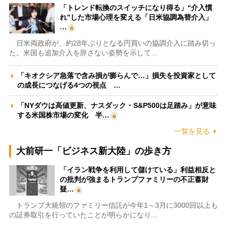
「トレンド転換のスイッチになり得る」“介入慣
れ”した市場心理を変える「日米協調為替介入」
…
日米両政府が、約28年ぶりとなる円買いの協調介入に踏み切っ
た。米国も追加介入を辞さない姿勢を示して…
「キオクシア急落で含み損が膨らんで…」損失を投資家として
の成長につなげる4つの視点 …
「NYダウは高値更新、ナスダック・S&P500は足踏み」が意味
する米国株市場の変化 半…
一覧を見る
大前研一「ビジネス新大陸」の歩き方
「イラン戦争を利用して儲けている」利益相反と
の批判が強まるトランプファミリーの不正蓄財
疑…
トランプ大統領のファミリー信託が今年1～3月に3000回以上も
の証券取引を行っていたことが明らかになり…