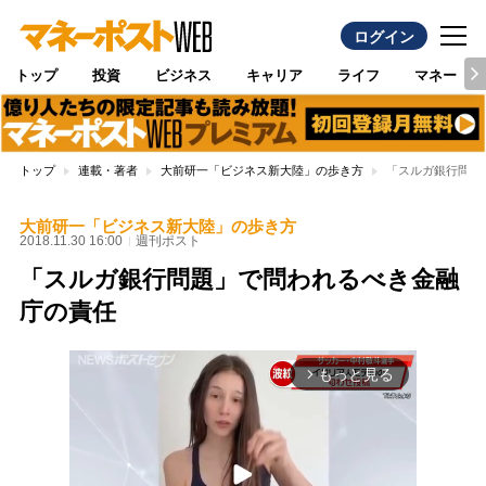
ログイン
トップ
投資
ビジネス
キャリア
ライフ
マネー
トップ
連載・著者
大前研一「ビジネス新大陸」の歩き方
「スルガ銀行問題
大前研一「ビジネス新大陸」の歩き方
2018.11.30 16:00
週刊ポスト
「スルガ銀行問題」で問われるべき金融
庁の責任
もっと見る
arrow_forward_ios