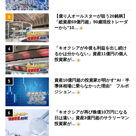
【億り人オールスターが狙う20銘柄】
3
「総資産69億円超」90歳現役トレーダ
ーから“10…
「キオクシアが今後も利益を出し続け
4
るかは分からない」資産11億円の個人
投資家が…
資産10億円超の投資家が明かす“AI・半
5
導体相場に乗らなかった理由” フルポ
ジション…
「キオクシアが再び株価10万円になる
6
日は遠い」資産3億円超のサラリーマン
投資家が…