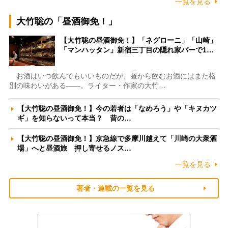
一覧を見る
大竹聡の「昼酒御免！」
【大竹聡の昼酒御免！】「ネグローニ」「山崎」
「マンハッタン」新宿三丁目の隠れ家バーで1…
お酒はいつ飲んでもいいものだが、昼から飲むお酒にはまた格
別の味わいがある――。ライター・作家の大竹…
【大竹聡の昼酒御免！】今の若者は「なめろう」や「キヌカツ
ギ」を知らないって本当？ 昔の…
【大竹聡の昼酒御免！】京急線で多摩川越えて「川崎の大衆酒
場」へと昼酒旅 押し寄せるノス…
一覧を見る
著者・連載の一覧を見る