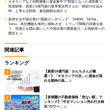
キオクシアなどAI関連株に資金集中で“割安になった成長株”に
投資妙味 資産1.5億円超の坂本慎太郎さんが「絶好の仕込み
時」と考える防衛・食品銘柄を紹介
急増する中国企業の“国籍ロンダリング” SHEIN、TikTok、
Temu…本社機能を海外に移転させ、トランプ関税の回避を狙
う 現地人を隠れ蓑にした中国企業の農業参入・土地取得への
懸念も
関連記事
ランキング
【資産10億円超・かんちさんが厳
1
選！】「キオクシアの次」に資金が流
れる期待の高…
【首都圏の不動産価格「危ない駅」ラ
2
ンキング】“中古マンション売れ行き鈍
化”のワー…