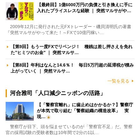
【最終回】1億6000万円の負債と引き換えに手に
入れたプライスレスな経験 ｜ 突然マルサがや…
2009年12月に発行された元FXトレーダー・磯貝清明氏の著書
『突然マルサがやって来た！～FXで10億円稼い…
【第9回】もう一度FXでリベンジ！ 種銭は差し押さえを免れ
た”ヒミツのお金” ｜ 突然マルサ…
【第8回】年利はなんと14.6％！ 毎日5万円超の延滞税が積み
上がっていく ｜ 突然マルサ…
一覧を見る
河合雅司「人口減少ニッポンの活路」
【「警察官離れ」に歯止めはかかるか？】警察庁
が本気で取り組む「警察組織の構造改革」 実
現…
警察庁が目下、頭を悩ませているのが「警察官不足」だ。警察
官の採用試験の受験者数は10年間で2分の1以…