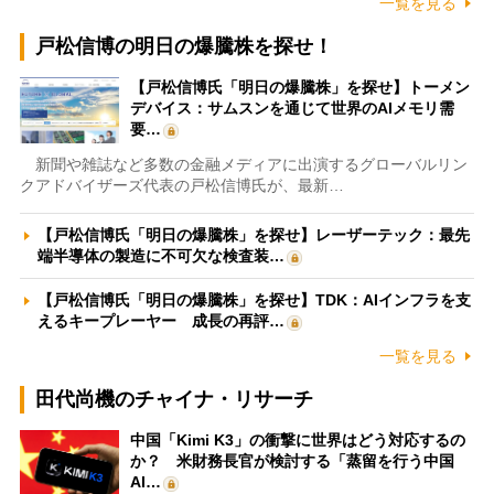
一覧を見る
戸松信博の明日の爆騰株を探せ！
【戸松信博氏「明日の爆騰株」を探せ】トーメン
デバイス：サムスンを通じて世界のAIメモリ需
要…
新聞や雑誌など多数の金融メディアに出演するグローバルリン
クアドバイザーズ代表の戸松信博氏が、最新…
【戸松信博氏「明日の爆騰株」を探せ】レーザーテック：最先
端半導体の製造に不可欠な検査装…
【戸松信博氏「明日の爆騰株」を探せ】TDK：AIインフラを支
えるキープレーヤー 成長の再評…
一覧を見る
田代尚機のチャイナ・リサーチ
中国「Kimi K3」の衝撃に世界はどう対応するの
か？ 米財務長官が検討する「蒸留を行う中国
AI…