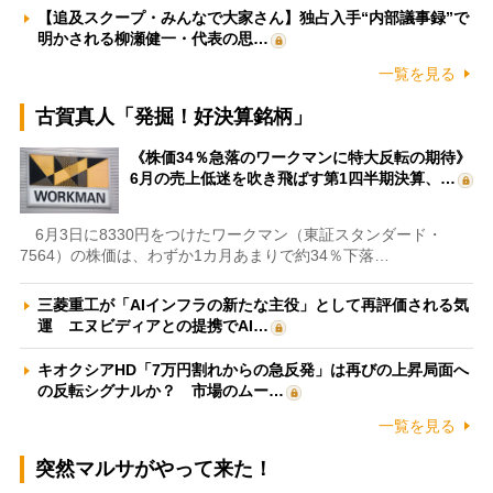
【追及スクープ・みんなで大家さん】独占入手“内部議事録”で
明かされる柳瀬健一・代表の思…
一覧を見る
古賀真人「発掘！好決算銘柄」
《株価34％急落のワークマンに特大反転の期待》
6月の売上低迷を吹き飛ばす第1四半期決算、…
6月3日に8330円をつけたワークマン（東証スタンダード・
7564）の株価は、わずか1カ月あまりで約34％下落…
三菱重工が「AIインフラの新たな主役」として再評価される気
運 エヌビディアとの提携でAI…
キオクシアHD「7万円割れからの急反発」は再びの上昇局面へ
の反転シグナルか？ 市場のムー…
一覧を見る
突然マルサがやって来た！