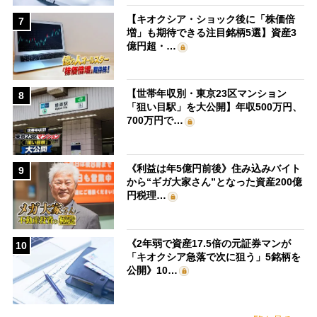
【キオクシア・ショック後に「株価倍
7
増」も期待できる注目銘柄5選】資産3
億円超・…
【世帯年収別・東京23区マンション
8
「狙い目駅」を大公開】年収500万円、
700万円で…
《利益は年5億円前後》住み込みバイト
9
から“ギガ大家さん”となった資産200億
円税理…
《2年弱で資産17.5倍の元証券マンが
10
「キオクシア急落で次に狙う」5銘柄を
公開》10…