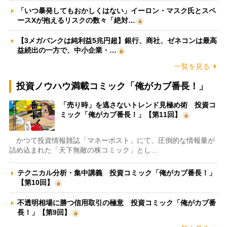
「いつ暴発してもおかしくはない」イーロン・マスク氏とスペ
ースXが抱えるリスクの数々「絶対…
【3メガバンクは純利益5兆円超】銀行、商社、ゼネコンは最高
益続出の一方で、中小企業・…
一覧を見る
投資ノウハウ満載コミック「俺がカブ番長！」
「売り時」を逃さないトレンド見極め術 投資コ
ミック「俺がカブ番長！」【第11回】
かつて投資情報雑誌「マネーポスト」にて、圧倒的な情報量が
詰め込まれた「天下無敵の株コミック」とし…
テクニカル分析・集中講義 投資コミック「俺がカブ番長！」
【第10回】
不透明相場に勝つ信用取引の極意 投資コミック「俺がカブ番
長！」【第9回】