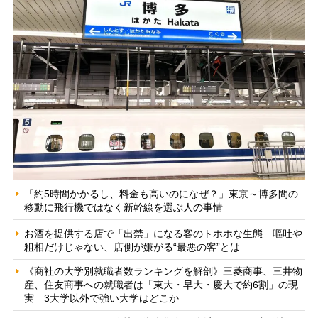
「約5時間かかるし、料金も高いのになぜ？」東京～博多間の
移動に飛行機ではなく新幹線を選ぶ人の事情
お酒を提供する店で「出禁」になる客のトホホな生態 嘔吐や
粗相だけじゃない、店側が嫌がる“最悪の客”とは
《商社の大学別就職者数ランキングを解剖》三菱商事、三井物
産、住友商事への就職者は「東大・早大・慶大で約6割」の現
実 3大学以外で強い大学はどこか