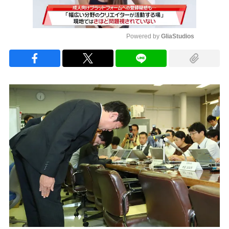
Powered by 
GliaStudios
Mute