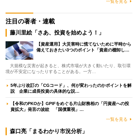
一覧を見る
注目の著者・連載
藤川里絵「さあ、投資を始めよう！」
【資産運用】大災害時に慌てないために平時から
備えておきたい3つのポイント「資産の棚卸し…
大規模な災害が起きると、株式市場が大きく動いたり、取引環
境が不安定になったりすることがある。一方…
5年ぶり改訂の「CGコード」、何が変わったのかポイントを解
説 企業に成長投資の具体的な説…
【令和のPKOか】GPIFをめぐる片山財務相の「円資産への投
資拡大」発言の波紋 「国債重視」…
一覧を見る
森口亮「まるわかり市況分析」