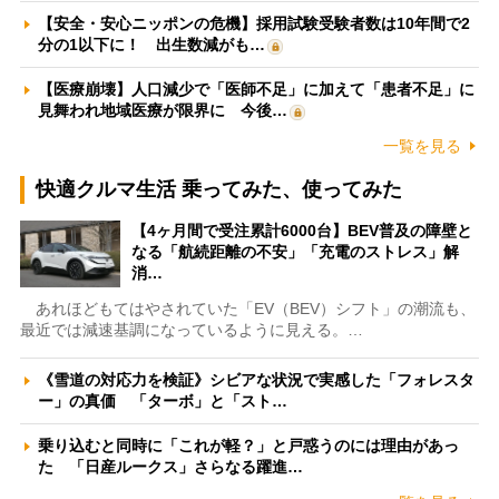
【安全・安心ニッポンの危機】採用試験受験者数は10年間で2
分の1以下に！ 出生数減がも…
【医療崩壊】人口減少で「医師不足」に加えて「患者不足」に
見舞われ地域医療が限界に 今後…
一覧を見る
快適クルマ生活 乗ってみた、使ってみた
【4ヶ月間で受注累計6000台】BEV普及の障壁と
なる「航続距離の不安」「充電のストレス」解
消…
あれほどもてはやされていた「EV（BEV）シフト」の潮流も、
最近では減速基調になっているように見える。…
《雪道の対応力を検証》シビアな状況で実感した「フォレスタ
ー」の真価 「ターボ」と「スト…
乗り込むと同時に「これが軽？」と戸惑うのには理由があっ
た 「日産ルークス」さらなる躍進…