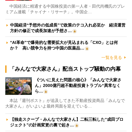
中国経済に精通する中国株投資の第一人者・田代尚機氏のプレ
ミアム連載「チャイナ・リサーチ」。中国企…
中国経済“予想外の低成長”で政策のテコ入れ必至か 経済運営
方針の修正で成長加速が予想さ…
“AI革命”で爆発的な需要拡大が見込まれる「CXO」とは何
か？ 高い競争力を持つ中国の医薬品…
一覧を見る
「みんなで大家さん」配当ストップ騒動の内幕
《ついに見えた問題の核心》「みんなで大家さ
ん」2000億円超不動産投資トラブル“異常なく
ら…
本誌『週刊ポスト』が追及してきた不動産投資商品「みんなで
大家さん」がいよいよ最終局面を迎えている…
【独走スクープ・みんなで大家さん】二転三転した“成田プロ
ジェクト”の計画変更の裏で起き…