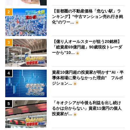
【首都圏の不動産価格「危ない駅」ラ
2
ンキング】“中古マンション売れ行き鈍
化”のワー…
【億り人オールスターが狙う20銘柄】
3
「総資産69億円超」90歳現役トレーダ
ーから“10…
資産10億円超の投資家が明かす“AI・半
4
導体相場に乗らなかった理由” フルポ
ジション…
「キオクシアが今後も利益を出し続け
5
るかは分からない」資産11億円の個人
投資家が…