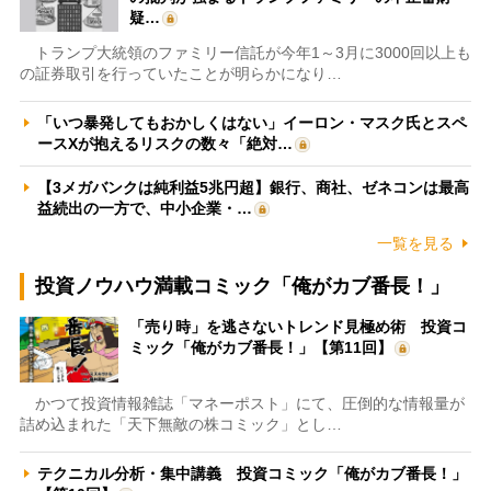
疑…
トランプ大統領のファミリー信託が今年1～3月に3000回以上も
の証券取引を行っていたことが明らかになり…
「いつ暴発してもおかしくはない」イーロン・マスク氏とスペ
ースXが抱えるリスクの数々「絶対…
【3メガバンクは純利益5兆円超】銀行、商社、ゼネコンは最高
益続出の一方で、中小企業・…
一覧を見る
投資ノウハウ満載コミック「俺がカブ番長！」
「売り時」を逃さないトレンド見極め術 投資コ
ミック「俺がカブ番長！」【第11回】
かつて投資情報雑誌「マネーポスト」にて、圧倒的な情報量が
詰め込まれた「天下無敵の株コミック」とし…
テクニカル分析・集中講義 投資コミック「俺がカブ番長！」