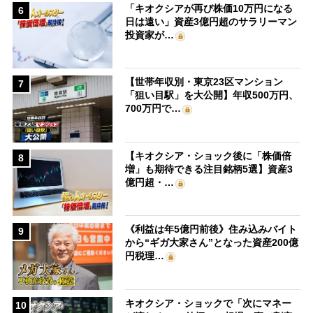
「キオクシアが再び株価10万円になる
6
日は遠い」資産3億円超のサラリーマン
投資家が…
【世帯年収別・東京23区マンション
7
「狙い目駅」を大公開】年収500万円、
700万円で…
【キオクシア・ショック後に「株価倍
8
増」も期待できる注目銘柄5選】資産3
億円超・…
《利益は年5億円前後》住み込みバイト
9
から“ギガ大家さん”となった資産200億
円税理…
キオクシア・ショックで「次にマネー
10