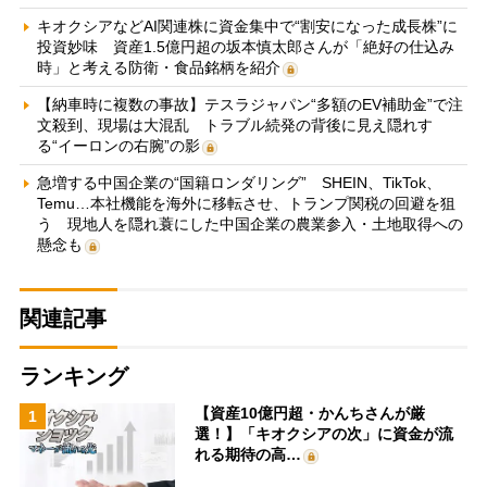
キオクシアなどAI関連株に資金集中で“割安になった成長株”に
投資妙味 資産1.5億円超の坂本慎太郎さんが「絶好の仕込み
時」と考える防衛・食品銘柄を紹介
【納車時に複数の事故】テスラジャパン“多額のEV補助金”で注
文殺到、現場は大混乱 トラブル続発の背後に見え隠れす
る“イーロンの右腕”の影
急増する中国企業の“国籍ロンダリング” SHEIN、TikTok、
Temu…本社機能を海外に移転させ、トランプ関税の回避を狙
う 現地人を隠れ蓑にした中国企業の農業参入・土地取得への
懸念も
関連記事
ランキング
【資産10億円超・かんちさんが厳
1
選！】「キオクシアの次」に資金が流
れる期待の高…