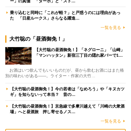
ー」の真価 「ターボ」と「スト…
乗り込むと同時に「これが軽？」と戸惑うのには理由があっ
た 「日産ルークス」さらなる躍進…
一覧を見る
大竹聡の「昼酒御免！」
【大竹聡の昼酒御免！】「ネグローニ」「山崎」
「マンハッタン」新宿三丁目の隠れ家バーで1…
お酒はいつ飲んでもいいものだが、昼から飲むお酒にはまた格
別の味わいがある――。ライター・作家の大竹…
【大竹聡の昼酒御免！】今の若者は「なめろう」や「キヌカツ
ギ」を知らないって本当？ 昔の…
【大竹聡の昼酒御免！】京急線で多摩川越えて「川崎の大衆酒
場」へと昼酒旅 押し寄せるノス…
一覧を見る