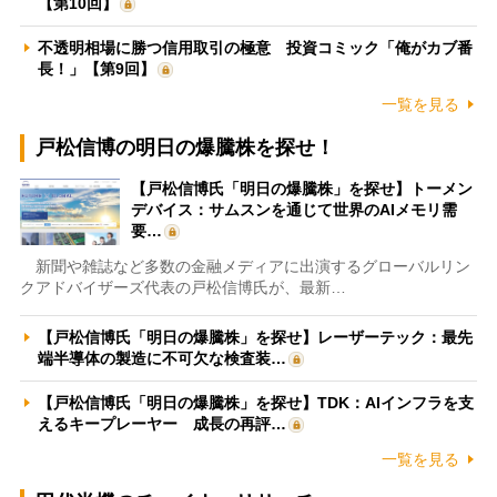
【第10回】
不透明相場に勝つ信用取引の極意 投資コミック「俺がカブ番
長！」【第9回】
一覧を見る
戸松信博の明日の爆騰株を探せ！
【戸松信博氏「明日の爆騰株」を探せ】トーメン
デバイス：サムスンを通じて世界のAIメモリ需
要…
新聞や雑誌など多数の金融メディアに出演するグローバルリン
クアドバイザーズ代表の戸松信博氏が、最新…
【戸松信博氏「明日の爆騰株」を探せ】レーザーテック：最先
端半導体の製造に不可欠な検査装…
【戸松信博氏「明日の爆騰株」を探せ】TDK：AIインフラを支
えるキープレーヤー 成長の再評…
一覧を見る