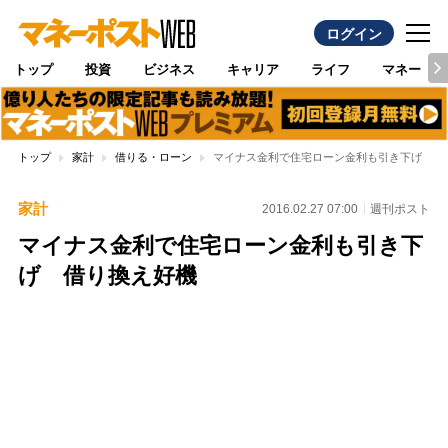
ログイン
トップ
投資
ビジネス
キャリア
ライフ
マネー
トップ
家計
借りる・ローン
マイナス金利で住宅ローン金利も引き下げ 借
家計
2016.02.27 07:00
週刊ポスト
マイナス金利で住宅ローン金利も引き下
げ 借り換え好機
Loaded
:
100.00%
/
Unmute