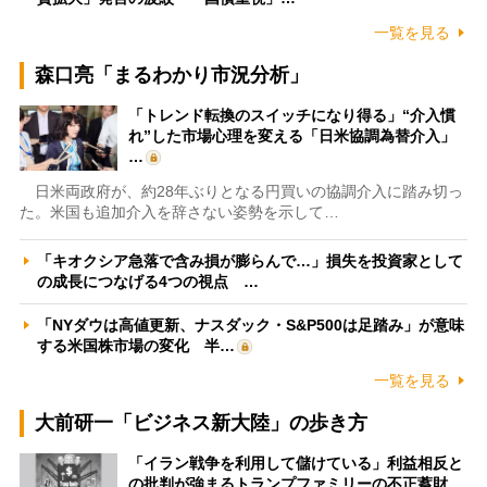
一覧を見る
森口亮「まるわかり市況分析」
「トレンド転換のスイッチになり得る」“介入慣
れ”した市場心理を変える「日米協調為替介入」
…
日米両政府が、約28年ぶりとなる円買いの協調介入に踏み切っ
た。米国も追加介入を辞さない姿勢を示して…
「キオクシア急落で含み損が膨らんで…」損失を投資家として
の成長につなげる4つの視点 …
「NYダウは高値更新、ナスダック・S&P500は足踏み」が意味
する米国株市場の変化 半…
一覧を見る
大前研一「ビジネス新大陸」の歩き方
「イラン戦争を利用して儲けている」利益相反と
の批判が強まるトランプファミリーの不正蓄財