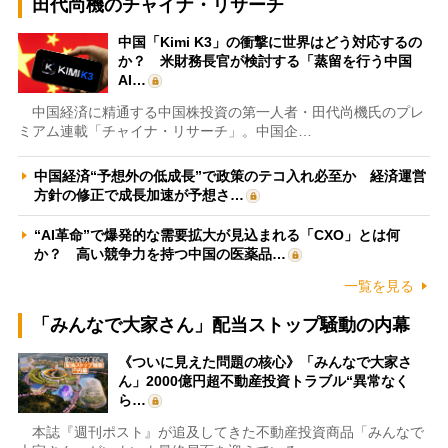
田代尚機のチャイナ・リサーチ
中国「Kimi K3」の衝撃に世界はどう対応するの
か？ 米財務長官が検討する「蒸留を行う中国
AI…
中国経済に精通する中国株投資の第一人者・田代尚機氏のプレ
ミアム連載「チャイナ・リサーチ」。中国企…
中国経済“予想外の低成長”で政策のテコ入れ必至か 経済運営
方針の修正で成長加速が予想さ…
“AI革命”で爆発的な需要拡大が見込まれる「CXO」とは何
か？ 高い競争力を持つ中国の医薬品…
一覧を見る
「みんなで大家さん」配当ストップ騒動の内幕
《ついに見えた問題の核心》「みんなで大家さ
ん」2000億円超不動産投資トラブル“異常なく
ら…
本誌『週刊ポスト』が追及してきた不動産投資商品「みんなで