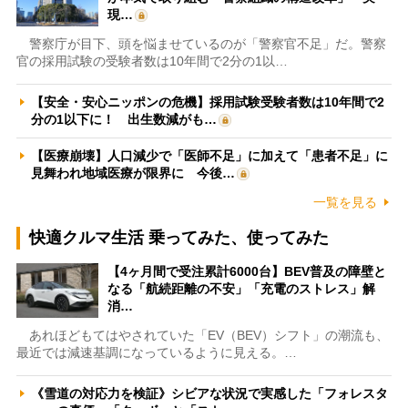
現…
警察庁が目下、頭を悩ませているのが「警察官不足」だ。警察
官の採用試験の受験者数は10年間で2分の1以…
【安全・安心ニッポンの危機】採用試験受験者数は10年間で2
分の1以下に！ 出生数減がも…
【医療崩壊】人口減少で「医師不足」に加えて「患者不足」に
見舞われ地域医療が限界に 今後…
一覧を見る
快適クルマ生活 乗ってみた、使ってみた
【4ヶ月間で受注累計6000台】BEV普及の障壁と
なる「航続距離の不安」「充電のストレス」解
消…
あれほどもてはやされていた「EV（BEV）シフト」の潮流も、
最近では減速基調になっているように見える。…
《雪道の対応力を検証》シビアな状況で実感した「フォレスタ