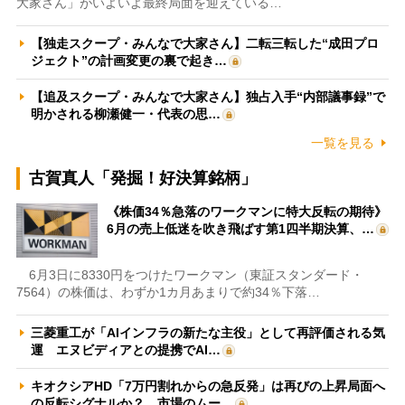
大家さん」がいよいよ最終局面を迎えている…
【独走スクープ・みんなで大家さん】二転三転した“成田プロ
ジェクト”の計画変更の裏で起き…
【追及スクープ・みんなで大家さん】独占入手“内部議事録”で
明かされる柳瀬健一・代表の思…
一覧を見る
古賀真人「発掘！好決算銘柄」
《株価34％急落のワークマンに特大反転の期待》
6月の売上低迷を吹き飛ばす第1四半期決算、…
6月3日に8330円をつけたワークマン（東証スタンダード・
7564）の株価は、わずか1カ月あまりで約34％下落…
三菱重工が「AIインフラの新たな主役」として再評価される気
運 エヌビディアとの提携でAI…
キオクシアHD「7万円割れからの急反発」は再びの上昇局面へ
の反転シグナルか？ 市場のムー…