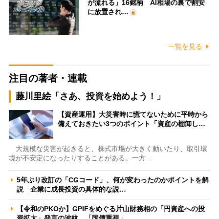
が流れる」16銘柄 AI相場の裏で割安
に放置され…
一覧を見る
注目の著者・連載
藤川里絵「さあ、投資を始めよう！」
【資産運用】大災害時に慌てないために平時から
備えておきたい3つのポイント「資産の棚卸し…
大規模な災害が起きると、株式市場が大きく動いたり、取引環
境が不安定になったりすることがある。一方…
5年ぶり改訂の「CGコード」、何が変わったのかポイントを解
説 企業に成長投資の具体的な説…
【令和のPKOか】GPIFをめぐる片山財務相の「円資産への投
資拡大」発言の波紋 「国債重視」…