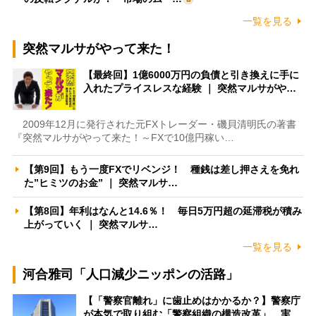
一覧を見る
突然マルサがやって来た！
【最終回】1億6000万円の負債と引き換えに手に
入れたプライスレスな経験 ｜ 突然マルサがや…
2009年12月に発行された元FXトレーダー・磯貝清明氏の著書
『突然マルサがやって来た！～FXで10億円稼い…
【第9回】もう一度FXでリベンジ！ 種銭は差し押さえを免れ
た”ヒミツのお金” ｜ 突然マルサ…
【第8回】年利はなんと14.6％！ 毎日5万円超の延滞税が積み
上がっていく ｜ 突然マルサ…
一覧を見る
河合雅司「人口減少ニッポンの活路」
【「警察官離れ」に歯止めはかかるか？】警察庁
が本気で取り組む「警察組織の構造改革」 実