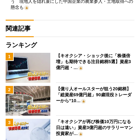
う 現地人を隠れ蓑にした中国企業の農業参入・土地取得への
懸念も
関連記事
ランキング
【キオクシア・ショック後に「株価倍
1
増」も期待できる注目銘柄5選】資産3
億円超・…
【億り人オールスターが狙う20銘柄】
2
「総資産69億円超」90歳現役トレーダ
ーから“10…
「キオクシアが再び株価10万円になる
3
日は遠い」資産3億円超のサラリーマン
投資家が…