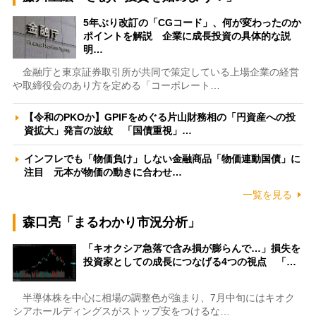
5年ぶり改訂の「CGコード」、何が変わったのか
ポイントを解説 企業に成長投資の具体的な説
明…
金融庁と東京証券取引所が共同で策定している上場企業の経営
や取締役会のあり方を定める「コーポレート…
【令和のPKOか】GPIFをめぐる片山財務相の「円資産への投
資拡大」発言の波紋 「国債重視」…
インフレでも「物価負け」しない金融商品「物価連動国債」に
注目 元本が物価の動きに合わせ…
一覧を見る
森口亮「まるわかり市況分析」
「キオクシア急落で含み損が膨らんで…」損失を
投資家としての成長につなげる4つの視点 「…
半導体株を中心に相場の調整色が強まり、7月中旬にはキオク
シアホールディングスがストップ安をつけるな…