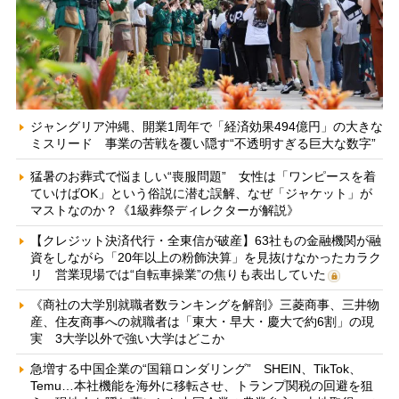
ジャングリア沖縄、開業1周年で「経済効果494億円」の大きな
ミスリード 事業の苦戦を覆い隠す“不透明すぎる巨大な数字”
猛暑のお葬式で悩ましい“喪服問題” 女性は「ワンピースを着
ていけばOK」という俗説に潜む誤解、なぜ「ジャケット」が
マストなのか？《1級葬祭ディレクターが解説》
【クレジット決済代行・全東信が破産】63社もの金融機関が融
資をしながら「20年以上の粉飾決算」を見抜けなかったカラク
リ 営業現場では“自転車操業”の焦りも表出していた
《商社の大学別就職者数ランキングを解剖》三菱商事、三井物
産、住友商事への就職者は「東大・早大・慶大で約6割」の現
実 3大学以外で強い大学はどこか
急増する中国企業の“国籍ロンダリング” SHEIN、TikTok、
Temu…本社機能を海外に移転させ、トランプ関税の回避を狙