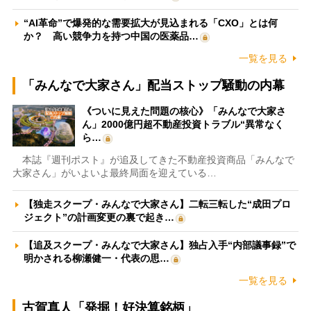
“AI革命”で爆発的な需要拡大が見込まれる「CXO」とは何
か？ 高い競争力を持つ中国の医薬品…
一覧を見る
「みんなで大家さん」配当ストップ騒動の内幕
《ついに見えた問題の核心》「みんなで大家さ
ん」2000億円超不動産投資トラブル“異常なく
ら…
本誌『週刊ポスト』が追及してきた不動産投資商品「みんなで
大家さん」がいよいよ最終局面を迎えている…
【独走スクープ・みんなで大家さん】二転三転した“成田プロ
ジェクト”の計画変更の裏で起き…
【追及スクープ・みんなで大家さん】独占入手“内部議事録”で
明かされる柳瀬健一・代表の思…
一覧を見る
古賀真人「発掘！好決算銘柄」