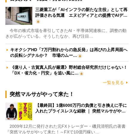
三菱重工が「AIインフラの新たな主役」として再
評価される気運 エヌビディアとの提携でAIデ…
今年の株式市場を牽引してきたAI・半導体関連株に、調整の動
きが広がっている。そうしたなか、再び注目…
キオクシアHD「7万円割れからの急反発」は再びの上昇局面へ
の反転シグナルか？ 市場のムー…
《億り人・古賀真人氏が厳選》野村総合研究所だけじゃない！
「DX・省力化・円安」を追い風に…
一覧を見る
突然マルサがやって来た！
【最終回】1億6000万円の負債と引き換えに手に
入れたプライスレスな経験 ｜ 突然マルサがや…
2009年12月に発行された元FXトレーダー・磯貝清明氏の著書
『突然マルサがやって来た！～FXで10億円稼い…