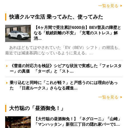
一覧を見る
快適クルマ生活 乗ってみた、使ってみた
【4ヶ月間で受注累計6000台】BEV普及の障壁と
なる「航続距離の不安」「充電のストレス」解
消…
あれほどもてはやされていた「EV（BEV）シフト」の潮流も、
最近では減速基調になっているように見える。…
《雪道の対応力を検証》シビアな状況で実感した「フォレスタ
ー」の真価 「ターボ」と「スト…
乗り込むと同時に「これが軽？」と戸惑うのには理由があっ
た 「日産ルークス」さらなる躍進…
一覧を見る
大竹聡の「昼酒御免！」
【大竹聡の昼酒御免！】「ネグローニ」「山崎」
「マンハッタン」新宿三丁目の隠れ家バーで1…