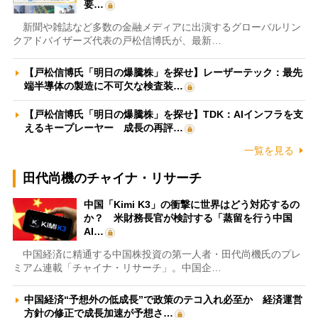
要…
新聞や雑誌など多数の金融メディアに出演するグローバルリン
クアドバイザーズ代表の戸松信博氏が、最新…
【戸松信博氏「明日の爆騰株」を探せ】レーザーテック：最先
端半導体の製造に不可欠な検査装…
【戸松信博氏「明日の爆騰株」を探せ】TDK：AIインフラを支
えるキープレーヤー 成長の再評…
一覧を見る
田代尚機のチャイナ・リサーチ
中国「Kimi K3」の衝撃に世界はどう対応するの
か？ 米財務長官が検討する「蒸留を行う中国
AI…
中国経済に精通する中国株投資の第一人者・田代尚機氏のプレ
ミアム連載「チャイナ・リサーチ」。中国企…
中国経済“予想外の低成長”で政策のテコ入れ必至か 経済運営
方針の修正で成長加速が予想さ…