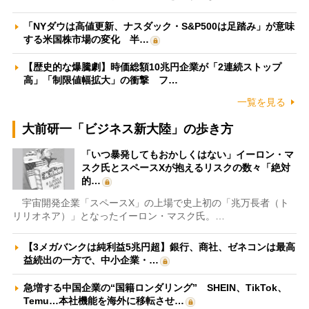
「NYダウは高値更新、ナスダック・S&P500は足踏み」が意味
する米国株市場の変化 半…
【歴史的な爆騰劇】時価総額10兆円企業が「2連続ストップ
高」「制限値幅拡大」の衝撃 フ…
一覧を見る
大前研一「ビジネス新大陸」の歩き方
「いつ暴発してもおかしくはない」イーロン・マ
スク氏とスペースXが抱えるリスクの数々「絶対
的…
宇宙開発企業「スペースX」の上場で史上初の「兆万長者（ト
リリオネア）」となったイーロン・マスク氏。…
【3メガバンクは純利益5兆円超】銀行、商社、ゼネコンは最高
益続出の一方で、中小企業・…
急増する中国企業の“国籍ロンダリング” SHEIN、TikTok、
Temu…本社機能を海外に移転させ…