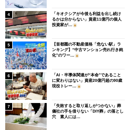
「キオクシアが今後も利益を出し続け
4
るかは分からない」資産11億円の個人
投資家が…
【首都圏の不動産価格「危ない駅」ラ
5
ンキング】“中古マンション売れ行き鈍
化”のワー…
「AI・半導体関連が“本命”であること
6
に変わりはない」資産20億円超の90歳
現役トレー…
「失敗すると取り返しがつかない」葬
7
儀社の手を借りない「DIY葬」の落とし
穴 素人には…