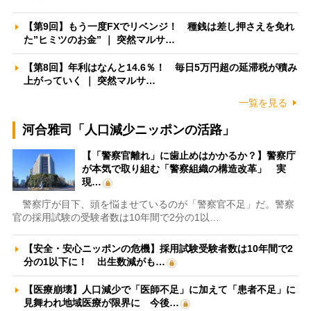
【第9回】もう一度FXでリベンジ！ 種銭は差し押さえを免れ
た”ヒミツのお金” ｜ 突然マルサ…
【第8回】年利はなんと14.6％！ 毎日5万円超の延滞税が積み
上がっていく ｜ 突然マルサ…
一覧を見る
河合雅司「人口減少ニッポンの活路」
【「警察官離れ」に歯止めはかかるか？】警察庁
が本気で取り組む「警察組織の構造改革」 実
現…
警察庁が目下、頭を悩ませているのが「警察官不足」だ。警察
官の採用試験の受験者数は10年間で2分の1以…
【安全・安心ニッポンの危機】採用試験受験者数は10年間で2
分の1以下に！ 出生数減がも…
【医療崩壊】人口減少で「医師不足」に加えて「患者不足」に
見舞われ地域医療が限界に 今後…