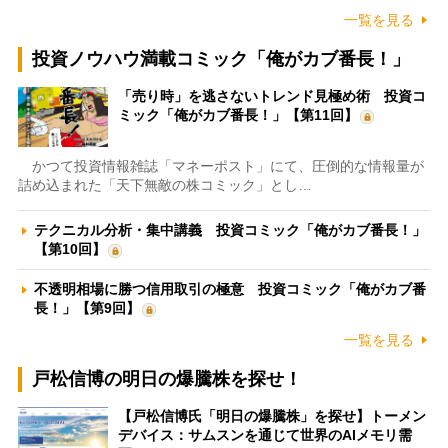
一覧を見る
投資ノウハウ満載コミック「俺がカブ番長！」
「売り時」を逃さないトレンド見極め術 投資コ
ミック「俺がカブ番長！」【第11回】
かつて投資情報雑誌「マネーポスト」にて、圧倒的な情報量が
詰め込まれた「天下無敵の株コミック」とし…
テクニカル分析・集中講義 投資コミック「俺がカブ番長！」
【第10回】
不透明相場に勝つ信用取引の極意 投資コミック「俺がカブ番
長！」【第9回】
一覧を見る
戸松信博の明日の爆騰株を探せ！
【戸松信博氏「明日の爆騰株」を探せ】トーメン
デバイス：サムスンを通じて世界のAIメモリ需