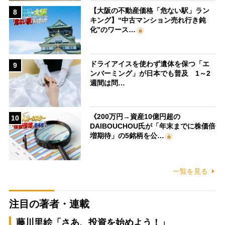
【大阪の不動産価格「危ない駅」ラン
8
キング】“中古マンション売れ行き鈍
化”のワース…
ドライアイスを使わず遺体を保つ「エ
9
ンバーミング」が日本でも普及 1～2
週間は問…
《200万円→資産10億円超の
10
DAIBOUCHOU氏が「年末までに株価倍
増期待」の5銘柄を公…
一覧を見る
注目の著者・連載
藤川里絵「さあ、投資を始めよう！」